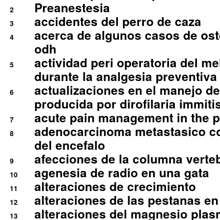
Preanestesia
2
accidentes del perro de caza
3
acerca de algunos casos de oste
4
odh
actividad peri operatoria del 
5
durante la analgesia preventiva 
actualizaciones en el manejo de 
6
producida por dirofilaria immiti
acute pain management in the p
7
adenocarcinoma metastasico co
8
del encefalo
afecciones de la columna verte
9
agenesia de radio en una gata
10
alteraciones de crecimiento
11
alteraciones de las pestanas en
12
alteraciones del magnesio plas
13