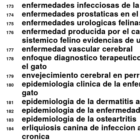
enfermedades infecciosas de la 
173
enfermedades prostaticas en el
174
enfermedades urologicas felina
175
enfermedad producida por el cal
176
sistemico felino evidencias de 
enfermedad vascular cerebral
177
enfoque diagnostico terapeutico 
178
el gato
envejecimiento cerebral en per
179
epidemiologia clinica de la enf
180
gato
epidemiologia de la dermatitis 
181
epidemiologia de la enfermedad
182
epidemiologia de la osteartritis
183
erliquiosis canina de infeccio
184
cronica