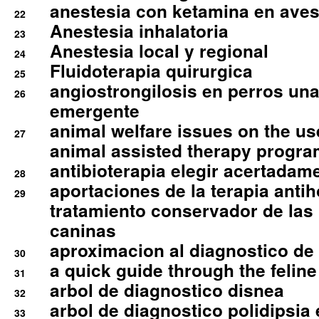
anestesia con ketamina en aves 
22
Anestesia inhalatoria
23
Anestesia local y regional
24
Fluidoterapia quirurgica
25
angiostrongilosis en perros un
26
emergente
animal welfare issues on the use
27
animal assisted therapy progra
antibioterapia elegir acertadam
28
aportaciones de la terapia anti
29
tratamiento conservador de las 
caninas
aproximacion al diagnostico de p
30
a quick guide through the feli
31
arbol de diagnostico disnea
32
arbol de diagnostico polidipsia 
33