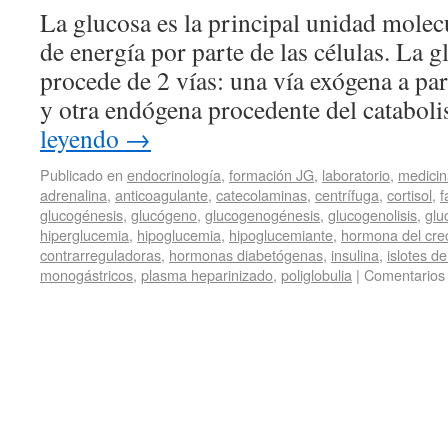
La glucosa es la principal unidad molec
de energía por parte de las células. La 
procede de 2 vías: una vía exógena a par
y otra endógena procedente del catabo
leyendo
→
Publicado en
endocrinología
,
formación JG
,
laboratorio
,
medicin
adrenalina
,
anticoagulante
,
catecolaminas
,
centrífuga
,
cortisol
,
f
glucogénesis
,
glucógeno
,
glucogenogénesis
,
glucogenolisis
,
glu
hiperglucemia
,
hipoglucemia
,
hipoglucemiante
,
hormona del cre
contrarreguladoras
,
hormonas diabetógenas
,
insulina
,
islotes d
monogástricos
,
plasma heparinizado
,
poliglobulia
|
Comentarios 