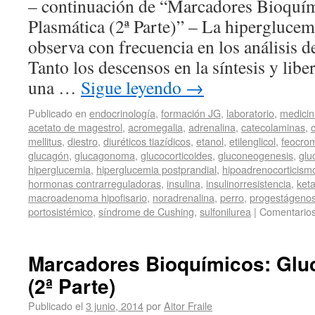
– continuación de “Marcadores Bioquí
Plasmática (2ª Parte)” – La hiperglucem
observa con frecuencia en los análisis de
Tanto los descensos en la síntesis y libe
una …
Sigue leyendo
→
Publicado en
endocrinología
,
formación JG
,
laboratorio
,
medicin
acetato de magestrol
,
acromegalia
,
adrenalina
,
catecolaminas
,
c
mellitus
,
diestro
,
diuréticos tiazídicos
,
etanol
,
etilenglicol
,
feocro
glucagón
,
glucagonoma
,
glucocorticoides
,
gluconeogenesis
,
glu
hiperglucemia
,
hiperglucemia postprandial
,
hipoadrenocorticism
hormonas contrarreguladoras
,
insulina
,
insulinorresistencia
,
ket
macroadenoma hipofisario
,
noradrenalina
,
perro
,
progestágeno
portosistémico
,
síndrome de Cushing
,
sulfonilurea
|
Comentarios
Marcadores Bioquímicos: Glu
(2ª Parte)
Publicado el
3 junio, 2014
por
Aitor Fraile