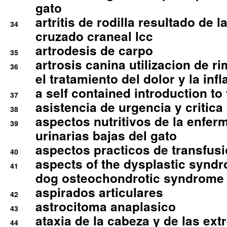
gato
artritis de rodilla resultado de 
34
cruzado craneal lcc
artrodesis de carpo
35
artrosis canina utilizacion de r
36
el tratamiento del dolor y la inf
a self contained introduction to
37
asistencia de urgencia y critica
38
aspectos nutritivos de la enfer
39
urinarias bajas del gato
aspectos practicos de transfus
40
aspects of the dysplastic syndr
41
dog osteochondrotic syndrome
aspirados articulares
42
astrocitoma anaplasico
43
ataxia de la cabeza y de las ex
44