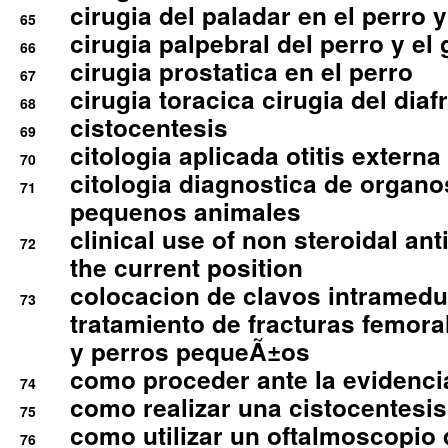
cirugia del paladar en el perro y
65
cirugia palpebral del perro y el 
66
cirugia prostatica en el perro
67
cirugia toracica cirugia del dia
68
cistocentesis
69
citologia aplicada otitis externa
70
citologia diagnostica de organ
71
pequenos animales
clinical use of non steroidal an
72
the current position
colocacion de clavos intramedu
73
tratamiento de fracturas femoral
y perros pequeÃ±os
como proceder ante la evidencia
74
como realizar una cistocentesis
75
como utilizar un oftalmoscopio 
76