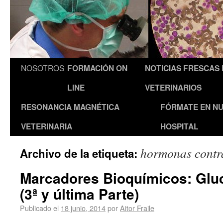
NOSOTROS
FORMACIÓN ON
NOTICIAS FRESCAS
LINE
VETERINARIOS
RESONANCIA MAGNÉTICA
FÓRMATE EN N
VETERINARIA
HOSPITAL
hormonas contr
Archivo de la etiqueta:
Marcadores Bioquímicos: Glu
(3ª y última Parte)
Publicado el
18 junio, 2014
por
Aitor Fraile