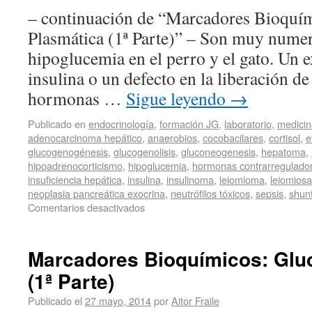
– continuación de “Marcadores Bioquí
Plasmática (1ª Parte)” – Son muy numer
hipoglucemia en el perro y el gato. Un 
insulina o un defecto en la liberación de
hormonas …
Sigue leyendo
→
Publicado en
endocrinología
,
formación JG
,
laboratorio
,
medicin
adenocarcinoma hepático
,
anaerobios
,
cocobacilares
,
cortisol
,
e
glucogenogénesis
,
glucogenolisis
,
gluconeogenesis
,
hepatoma
,
hipoadrenocorticismo
,
hipoglucemia
,
hormonas contrarregulado
insuficiencia hepática
,
insulina
,
insulinoma
,
leiomioma
,
leiomios
neoplasia pancreática exocrina
,
neutrófilos tóxicos
,
sepsis
,
shunt
Comentarios desactivados
Marcadores Bioquímicos: Glu
(1ª Parte)
Publicado el
27 mayo, 2014
por
Aitor Fraile