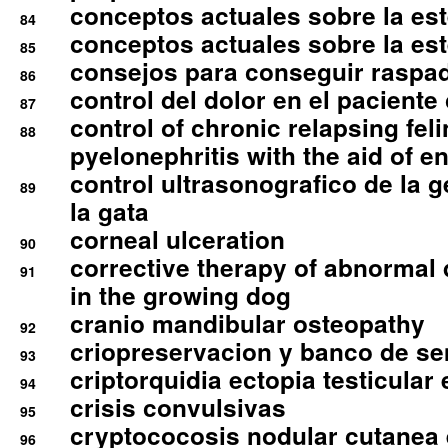
conceptos actuales sobre la este
84
conceptos actuales sobre la este
85
consejos para conseguir raspad
86
control del dolor en el paciente 
87
control of chronic relapsing feli
88
pyelonephritis with the aid of e
control ultrasonografico de la g
89
la gata
corneal ulceration
90
corrective therapy of abnormal
91
in the growing dog
cranio mandibular osteopathy
92
criopreservacion y banco de s
93
criptorquidia ectopia testicular 
94
crisis convulsivas
95
cryptococosis nodular cutanea
96