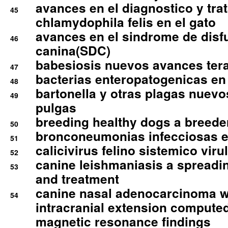
avances en el diagnostico y tra
45
chlamydophila felis en el gato
avances en el sindrome de disf
46
canina(SDC)
babesiosis nuevos avances ter
47
bacterias enteropatogenicas en
48
bartonella y otras plagas nuev
49
pulgas
breeding healthy dogs a breede
50
bronconeumonias infecciosas 
51
calicivirus felino sistemico viru
52
canine leishmaniasis a spreadi
53
and treatment
canine nasal adenocarcinoma wi
54
intracranial extension comput
magnetic resonance findings