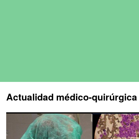
Actualidad médico-quirúrgica 