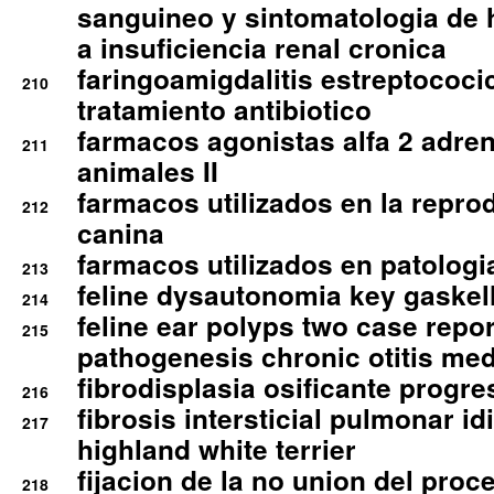
sanguineo y sintomatologia de
a insuficiencia renal cronica
faringoamigdalitis estreptococic
210
tratamiento antibiotico
farmacos agonistas alfa 2 adr
211
animales II
farmacos utilizados en la repro
212
canina
farmacos utilizados en patologia
213
feline dysautonomia key gaske
214
feline ear polyps two case repo
215
pathogenesis chronic otitis med
fibrodisplasia osificante progres
216
fibrosis intersticial pulmonar id
217
highland white terrier
fijacion de la no union del pro
218