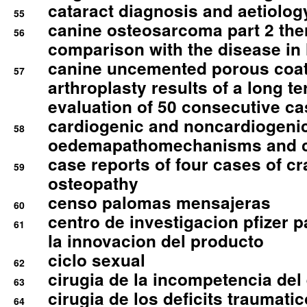
cataract diagnosis and aetiolog
55
canine osteosarcoma part 2 th
56
comparison with the disease i
canine uncemented porous coate
57
arthroplasty results of a long t
evaluation of 50 consecutive c
cardiogenic and noncardiogeni
58
oedemapathomechanisms and 
case reports of four cases of c
59
osteopathy
censo palomas mensajeras
60
centro de investigacion pfizer p
61
la innovacion del producto
ciclo sexual
62
cirugia de la incompetencia del 
63
cirugia de los deficits traumati
64