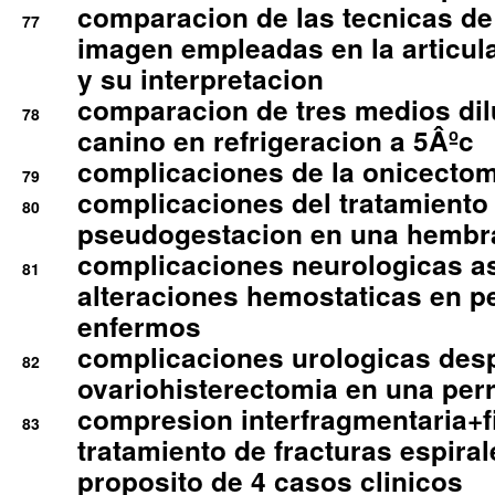
comparacion de las tecnicas de
77
imagen empleadas en la articula
y su interpretacion
comparacion de tres medios di
78
canino en refrigeracion a 5Âºc
complicaciones de la onicectomi
79
complicaciones del tratamiento
80
pseudogestacion en una hembr
complicaciones neurologicas a
81
alteraciones hemostaticas en p
enfermos
complicaciones urologicas des
82
ovariohisterectomia en una per
compresion interfragmentaria+fi
83
tratamiento de fracturas espirale
proposito de 4 casos clinicos