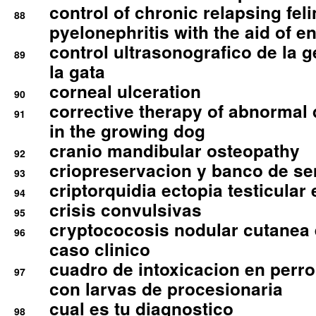
control of chronic relapsing feli
88
pyelonephritis with the aid of e
control ultrasonografico de la g
89
la gata
corneal ulceration
90
corrective therapy of abnormal
91
in the growing dog
cranio mandibular osteopathy
92
criopreservacion y banco de s
93
criptorquidia ectopia testicular 
94
crisis convulsivas
95
cryptococosis nodular cutanea
96
caso clinico
cuadro de intoxicacion en perro
97
con larvas de procesionaria
cual es tu diagnostico
98