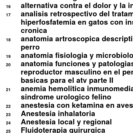
alternativa contra el dolor y la 
16
analisis retrospectivo del tratam
17
hiperfosfatemia en gatos con in
cronica
anatomia artroscopica descriptiv
18
perro
anatomia fisiologia y microbiolo
19
anatomia funciones y patologia
20
reproductor masculino en el per
basicas para el atv parte II
anemia hemolitica inmunomedia
21
sindrome urologico felino
anestesia con ketamina en aves 
22
Anestesia inhalatoria
23
Anestesia local y regional
24
Fluidoterapia quirurgica
25