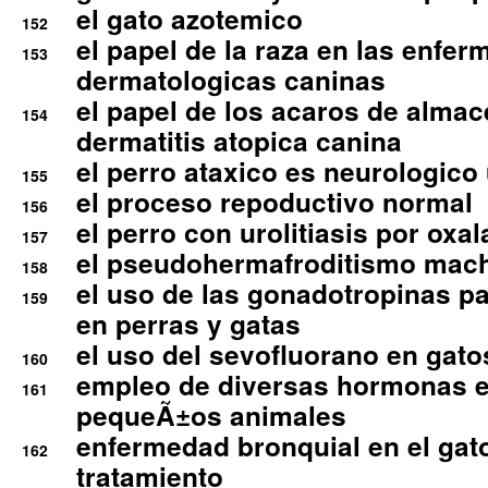
el gato azotemico
152
el papel de la raza en las enfe
153
dermatologicas caninas
el papel de los acaros de alma
154
dermatitis atopica canina
el perro ataxico es neurologico
155
el proceso repoductivo normal
156
el perro con urolitiasis por oxal
157
el pseudohermafroditismo mac
158
el uso de las gonadotropinas pa
159
en perras y gatas
el uso del sevofluorano en gato
160
empleo de diversas hormonas e
161
pequeÃ±os animales
enfermedad bronquial en el gat
162
tratamiento