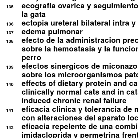
ecografia ovarica y seguimiento
135
la gata
ectopia ureteral bilateral intra 
136
edema pulmonar
137
efecto de la administracion pre
138
sobre la hemostasia y la funcion
perro
efectos sinergicos de miconazol
139
sobre los microorganismos pa
effects of dietary protein and cal
140
clinically normal cats and in cat
induced chronic renal failure
eficacia clinica y tolerancia d
141
con alteraciones del aparato l
eficacia repelente de una comb
142
imidacloprida y permetrina fre