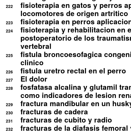
fisioterapia en gatos y perros a
222
locomotores de origen artritico
fisioterapia en perros aplicacio
223
fisioterapia y rehabilitacion en 
224
postoperatorio de los traumati
vertebral
fistula broncoesofagica congen
225
clinico
fistula uretro rectal en el perro
226
El dolor
227
fosfatasa alcalina y glutamil tr
228
como indicadores de lesion ren
fractura mandibular en un husk
229
fracturas de cadera
230
fracturas de cubito y radio
231
fracturas de la diafasis femoral
232