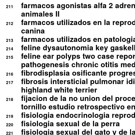
farmacos agonistas alfa 2 adr
211
animales II
farmacos utilizados en la repro
212
canina
farmacos utilizados en patologia
213
feline dysautonomia key gaske
214
feline ear polyps two case repo
215
pathogenesis chronic otitis med
fibrodisplasia osificante progres
216
fibrosis intersticial pulmonar id
217
highland white terrier
fijacion de la no union del pro
218
tornillo estudio retrospectivo e
fisiologia endocrinologia reprod
219
fisiologia sexual de la perra
220
fisiologia sexual del gato y de l
221