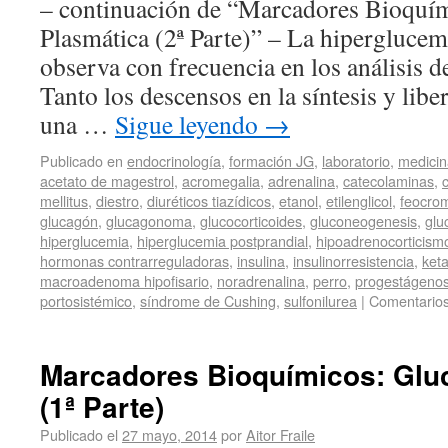
– continuación de “Marcadores Bioquí
Plasmática (2ª Parte)” – La hiperglucem
observa con frecuencia en los análisis de
Tanto los descensos en la síntesis y libe
una …
Sigue leyendo
→
Publicado en
endocrinología
,
formación JG
,
laboratorio
,
medicin
acetato de magestrol
,
acromegalia
,
adrenalina
,
catecolaminas
,
c
mellitus
,
diestro
,
diuréticos tiazídicos
,
etanol
,
etilenglicol
,
feocro
glucagón
,
glucagonoma
,
glucocorticoides
,
gluconeogenesis
,
glu
hiperglucemia
,
hiperglucemia postprandial
,
hipoadrenocorticism
hormonas contrarreguladoras
,
insulina
,
insulinorresistencia
,
ket
macroadenoma hipofisario
,
noradrenalina
,
perro
,
progestágeno
portosistémico
,
síndrome de Cushing
,
sulfonilurea
|
Comentarios
Marcadores Bioquímicos: Glu
(1ª Parte)
Publicado el
27 mayo, 2014
por
Aitor Fraile