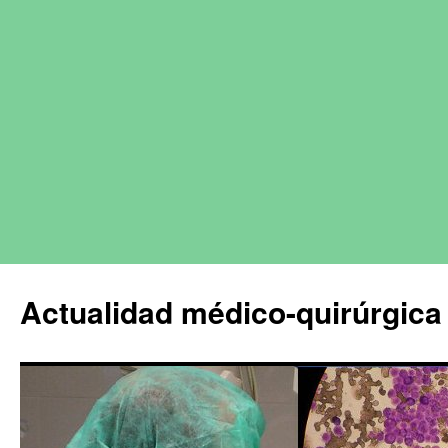
Actualidad médico-quirúrgica 