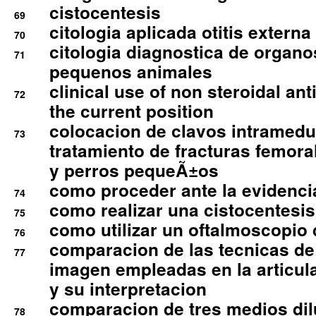
cistocentesis
69
citologia aplicada otitis externa
70
citologia diagnostica de organ
71
pequenos animales
clinical use of non steroidal an
72
the current position
colocacion de clavos intramedu
73
tratamiento de fracturas femoral
y perros pequeÃ±os
como proceder ante la evidencia
74
como realizar una cistocentesis
75
como utilizar un oftalmoscopio 
76
comparacion de las tecnicas de
77
imagen empleadas en la articula
y su interpretacion
comparacion de tres medios di
78