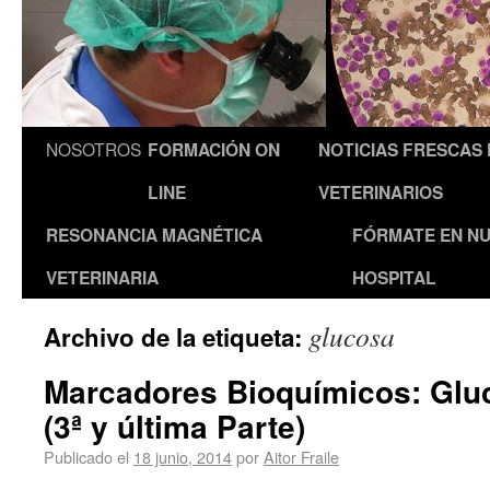
NOSOTROS
FORMACIÓN ON
NOTICIAS FRESCAS
LINE
VETERINARIOS
RESONANCIA MAGNÉTICA
FÓRMATE EN N
VETERINARIA
HOSPITAL
glucosa
Archivo de la etiqueta:
Marcadores Bioquímicos: Glu
(3ª y última Parte)
Publicado el
18 junio, 2014
por
Aitor Fraile