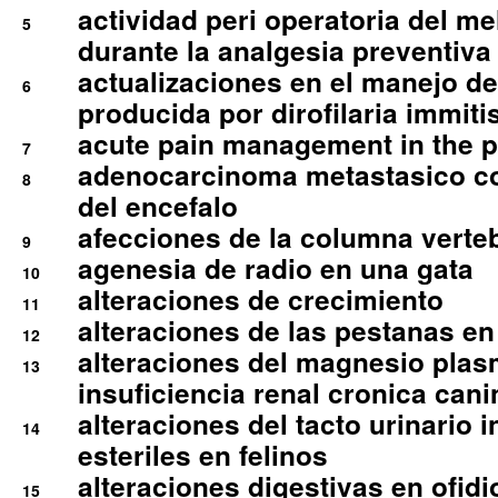
actividad peri operatoria del 
5
durante la analgesia preventiva 
actualizaciones en el manejo de 
6
producida por dirofilaria immiti
acute pain management in the p
7
adenocarcinoma metastasico co
8
del encefalo
afecciones de la columna verte
9
agenesia de radio en una gata
10
alteraciones de crecimiento
11
alteraciones de las pestanas en
12
alteraciones del magnesio plas
13
insuficiencia renal cronica cani
alteraciones del tacto urinario in
14
esteriles en felinos
alteraciones digestivas en ofidi
15