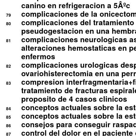
canino en refrigeracion a 5Âºc
complicaciones de la onicectomi
79
complicaciones del tratamiento
80
pseudogestacion en una hembr
complicaciones neurologicas a
81
alteraciones hemostaticas en p
enfermos
complicaciones urologicas des
82
ovariohisterectomia en una per
compresion interfragmentaria+fi
83
tratamiento de fracturas espirale
proposito de 4 casos clinicos
conceptos actuales sobre la este
84
conceptos actuales sobre la este
85
consejos para conseguir raspad
86
control del dolor en el paciente 
87