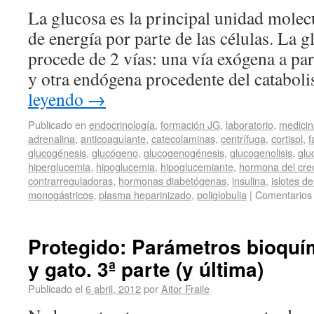
La glucosa es la principal unidad molec
de energía por parte de las células. La 
procede de 2 vías: una vía exógena a par
y otra endógena procedente del catabo
leyendo
→
Publicado en
endocrinología
,
formación JG
,
laboratorio
,
medicin
adrenalina
,
anticoagulante
,
catecolaminas
,
centrífuga
,
cortisol
,
f
glucogénesis
,
glucógeno
,
glucogenogénesis
,
glucogenolisis
,
glu
hiperglucemia
,
hipoglucemia
,
hipoglucemiante
,
hormona del cre
contrarreguladoras
,
hormonas diabetógenas
,
insulina
,
islotes d
monogástricos
,
plasma heparinizado
,
poliglobulia
|
Comentarios 
Protegido: Parámetros bioquím
y gato. 3ª parte (y última)
Publicado el
6 abril, 2012
por
Aitor Fraile