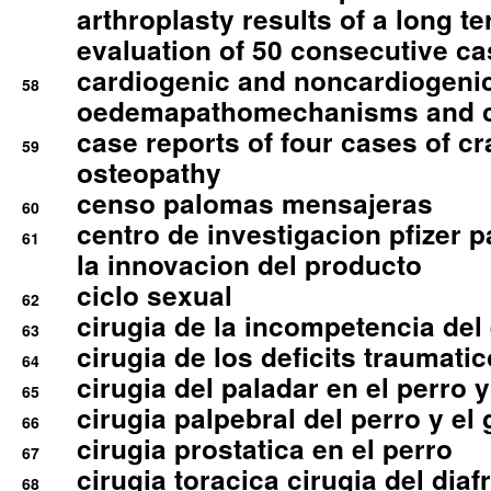
arthroplasty results of a long t
evaluation of 50 consecutive c
cardiogenic and noncardiogeni
58
oedemapathomechanisms and 
case reports of four cases of c
59
osteopathy
censo palomas mensajeras
60
centro de investigacion pfizer p
61
la innovacion del producto
ciclo sexual
62
cirugia de la incompetencia del 
63
cirugia de los deficits traumati
64
cirugia del paladar en el perro y
65
cirugia palpebral del perro y el 
66
cirugia prostatica en el perro
67
cirugia toracica cirugia del dia
68