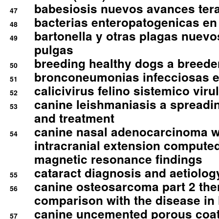
babesiosis nuevos avances ter
47
bacterias enteropatogenicas en
48
bartonella y otras plagas nuev
49
pulgas
breeding healthy dogs a breede
50
bronconeumonias infecciosas 
51
calicivirus felino sistemico viru
52
canine leishmaniasis a spreadi
53
and treatment
canine nasal adenocarcinoma wi
54
intracranial extension comput
magnetic resonance findings
cataract diagnosis and aetiolog
55
canine osteosarcoma part 2 th
56
comparison with the disease i
canine uncemented porous coate
57