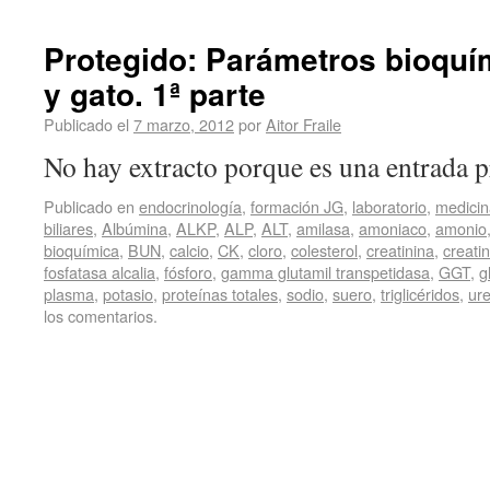
Protegido: Parámetros bioquím
y gato. 1ª parte
Publicado el
7 marzo, 2012
por
Aitor Fraile
No hay extracto porque es una entrada p
Publicado en
endocrinología
,
formación JG
,
laboratorio
,
medicin
biliares
,
Albúmina
,
ALKP
,
ALP
,
ALT
,
amilasa
,
amoniaco
,
amonio
bioquímica
,
BUN
,
calcio
,
CK
,
cloro
,
colesterol
,
creatinina
,
creati
fosfatasa alcalia
,
fósforo
,
gamma glutamil transpetidasa
,
GGT
,
g
plasma
,
potasio
,
proteínas totales
,
sodio
,
suero
,
triglicéridos
,
ur
los comentarios.