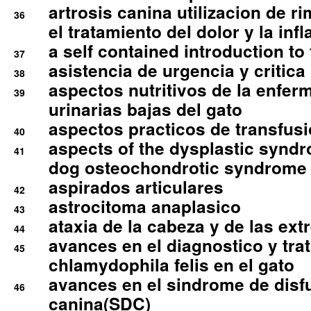
artrosis canina utilizacion de r
36
el tratamiento del dolor y la inf
a self contained introduction to
37
asistencia de urgencia y critica
38
aspectos nutritivos de la enfer
39
urinarias bajas del gato
aspectos practicos de transfus
40
aspects of the dysplastic syndr
41
dog osteochondrotic syndrome
aspirados articulares
42
astrocitoma anaplasico
43
ataxia de la cabeza y de las ex
44
avances en el diagnostico y tra
45
chlamydophila felis en el gato
avances en el sindrome de disf
46
canina(SDC)