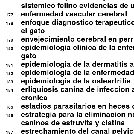
sistemico felino evidencias de 
enfermedad vascular cerebral
177
enfoque diagnostico terapeutico 
178
el gato
envejecimiento cerebral en per
179
epidemiologia clinica de la enf
180
gato
epidemiologia de la dermatitis 
181
epidemiologia de la enfermedad
182
epidemiologia de la osteartritis
183
erliquiosis canina de infeccio
184
cronica
estadios parasitarios en heces 
185
estrategia para la eliminacion n
186
caninos de estruvita y cistina
estrechamiento del canal pelvi
187