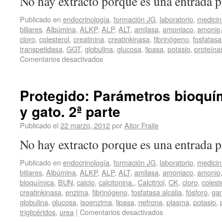
No hay extracto porque es una entrada p
Publicado en
endocrinología
,
formación JG
,
laboratorio
,
medicin
biliares
,
Albúmina
,
ALKP
,
ALP
,
ALT
,
amilasa
,
amoniaco
,
amonio
cloro
,
colesterol
,
creatinina
,
creatinkinasa
,
fibrinógeno
,
fosfatasa
transpetidasa
,
GGT
,
globulina
,
glucosa
,
lipasa
,
potasio
,
proteína
Comentarios desactivados
Protegido: Parámetros bioquím
y gato. 2ª parte
Publicado el
22 marzo, 2012
por
Aitor Fraile
No hay extracto porque es una entrada p
Publicado en
endocrinología
,
formación JG
,
laboratorio
,
medicin
biliares
,
Albúmina
,
ALKP
,
ALP
,
ALT
,
amilasa
,
amoniaco
,
amonio
bioquímica
,
BUN
,
calcio
,
calcitonina.
,
Calcitriol
,
CK
,
cloro
,
colest
creatinkinasa
,
enzima
,
fibrinógeno
,
fosfatasa alcalia
,
fósforo
,
gam
globulina
,
glucosa
,
isoenzima
,
lipasa
,
nefrona
,
plasma
,
potasio
,
triglicéridos
,
urea
|
Comentarios desactivados