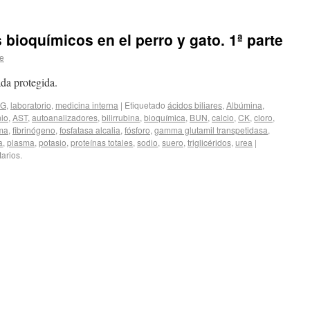
bioquímicos en el perro y gato. 1ª parte
le
da protegida.
JG
,
laboratorio
,
medicina interna
|
Etiquetado
ácidos biliares
,
Albúmina
,
io
,
AST
,
autoanalizadores
,
bilirrubina
,
bioquímica
,
BUN
,
calcio
,
CK
,
cloro
,
ma
,
fibrinógeno
,
fosfatasa alcalia
,
fósforo
,
gamma glutamil transpetidasa
,
a
,
plasma
,
potasio
,
proteínas totales
,
sodio
,
suero
,
triglicéridos
,
urea
|
arios.