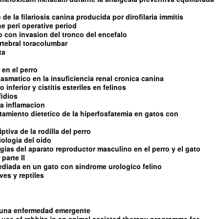
de la filariosis canina producida por dirofilaria immitis
e peri operative period
con invasion del tronco del encefalo
rtebral toracolumbar
ta
 en el perro
asmatico en la insuficiencia renal cronica canina
 inferior y cistitis esteriles en felinos
fidios
 la inflamacion
ratamiento dietetico de la hiperfosfatemia en gatos con
tiva de la rodilla del perro
iologia del oido
ias del aparato reproductor masculino en el perro y el gato
parte II
diada en un gato con sindrome urologico felino
es y reptiles
s una enfermedad emergente