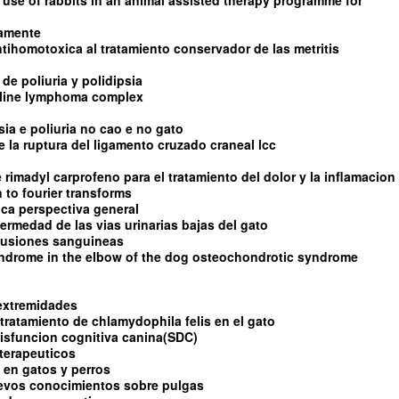
 use of rabbits in an animal assisted therapy programme for
damente
ntihomotoxica al tratamiento conservador de las metritis
de poliuria y polidipsia
feline lymphoma complex
sia e poliuria no cao e no gato
 de la ruptura del ligamento cruzado craneal lcc
e rimadyl carprofeno para el tratamiento del dolor y la inflamacion
 to fourier transforms
tica perspectiva general
fermedad de las vias urinarias bajas del gato
sfusiones sanguineas
yndrome in the elbow of the dog osteochondrotic syndrome
 extremidades
tratamiento de chlamydophila felis en el gato
isfuncion cognitiva canina(SDC)
terapeuticos
 en gatos y perros
uevos conocimientos sobre pulgas