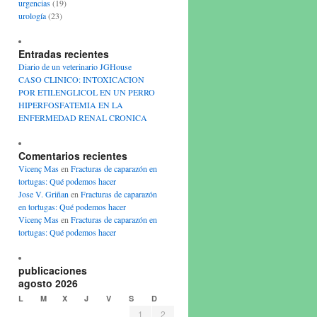
urgencias
(19)
urología
(23)
Entradas recientes
Diario de un veterinario JGHouse
CASO CLINICO: INTOXICACION
POR ETILENGLICOL EN UN PERRO
HIPERFOSFATEMIA EN LA
ENFERMEDAD RENAL CRONICA
Comentarios recientes
Vicenç Mas
en
Fracturas de caparazón en
tortugas: Qué podemos hacer
Jose V. Griñan
en
Fracturas de caparazón
en tortugas: Qué podemos hacer
Vicenç Mas
en
Fracturas de caparazón en
tortugas: Qué podemos hacer
publicaciones
agosto 2026
L
M
X
J
V
S
D
1
2