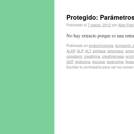
Protegido: Parámetros 
Publicado el
7 marzo, 2012
por
Aitor Frai
No hay extracto porque es una entra
Publicado en
endocrinología
,
formación 
ALKP
,
ALP
,
ALT
,
amilasa
,
amoniaco
,
amon
colesterol
,
creatinina
,
creatinkinasa
,
enzi
GGT
,
globulina
,
glucosa
,
isoenzima
,
lipas
Escribe tu contraseña para ver los coment