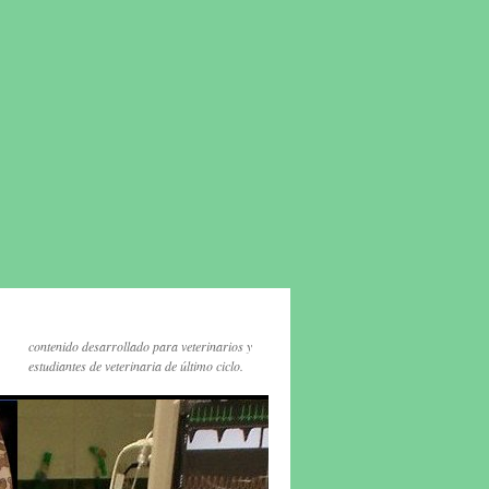
contenido desarrollado para veterinarios y
estudiantes de veterinaria de último ciclo.