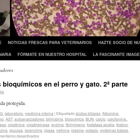
E
NOTICIAS FRESCAS PARA VETERINARIOS
HAZTE SOCIO DE N
NARIA
FÓRMATE EN NUESTRO HOSPITAL
LA FASCINANTE IMAGE
zadores
bioquímicos en el perro y gato. 2ª parte
ile
da protegida.
JG
,
laboratorio
,
medicina interna
|
Etiquetado
ácidos biliares
,
Albúmina
,
io
,
AST
,
autoanalizadores
,
bilirrubina
,
bioquímica
,
BUN
,
calcio
,
calcitonina.
,
nasa
,
creatinina
,
creatinkinasa
,
enzima
,
fibrinógeno
,
fosfatasa alcalia
,
fósforo
,
ulina
,
glucosa
,
isoenzima
,
lipasa
,
nefrona
,
plasma
,
potasio
,
proteínas totales
,
entarios desactivados