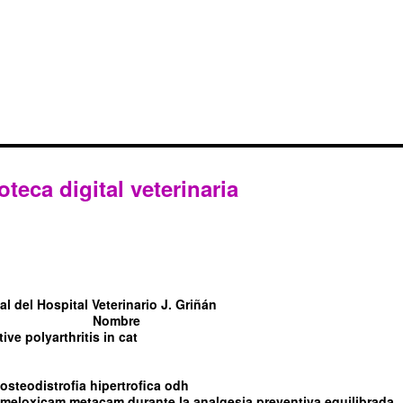
oteca digital veterinaria
l del Hospital Veterinario J. Griñán
Nombre
tive polyarthritis in cat
steodistrofia hipertrofica odh
l meloxicam metacam durante la analgesia preventiva equilibrada