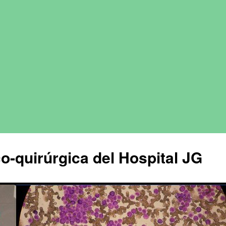
o-quirúrgica del Hospital JG