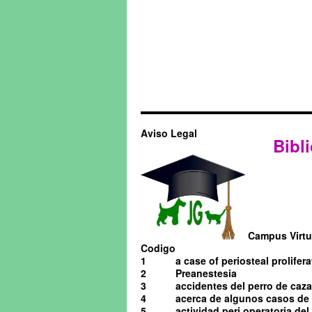
Aviso Legal
Bibli
Campus Virtua
Codigo
1
a case of periosteal prolifera
2
Preanestesia
3
accidentes del perro de caza
4
acerca de algunos casos de o
5
actividad peri operatoria de