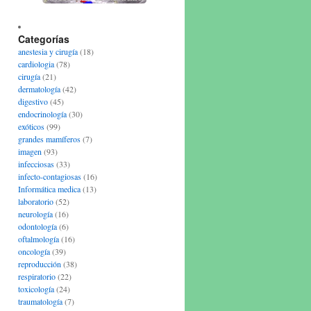
Categorías
anestesia y cirugía
(18)
cardiologia
(78)
cirugía
(21)
dermatología
(42)
digestivo
(45)
endocrinología
(30)
exóticos
(99)
grandes mamíferos
(7)
imagen
(93)
infecciosas
(33)
infecto-contagiosas
(16)
Informática medica
(13)
laboratorio
(52)
neurología
(16)
odontología
(6)
oftalmología
(16)
oncología
(39)
reproducción
(38)
respiratorio
(22)
toxicología
(24)
traumatología
(7)