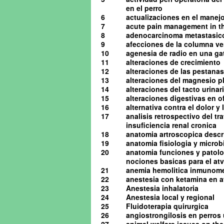
en el perro
6
actualizaciones en el manejo 
7
acute pain management in th
8
adenocarcinoma metastasico 
9
afecciones de la columna ve
10
agenesia de radio en una ga
11
alteraciones de crecimiento
12
alteraciones de las pestanas
13
alteraciones del magnesio pl
14
alteraciones del tacto urinario
15
alteraciones digestivas en o
16
alternativa contra el dolor y
17
analisis retrospectivo del t
insuficiencia renal cronica
18
anatomia artroscopica descrip
19
anatomia fisiologia y microb
20
anatomia funciones y patolog
nociones basicas para el atv 
21
anemia hemolitica inmunome
22
anestesia con ketamina en av
23
Anestesia inhalatoria
24
Anestesia local y regional
25
Fluidoterapia quirurgica
26
angiostrongilosis en perro