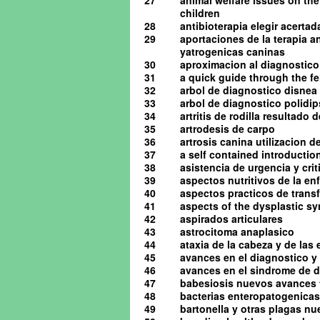
27
animal welfare issues on the
children
28
antibioterapia elegir acerta
29
aportaciones de la terapia a
yatrogenicas caninas
30
aproximacion al diagnostico 
31
a quick guide through the 
32
arbol de diagnostico disnea
33
arbol de diagnostico polidip
34
artritis de rodilla resultado
35
artrodesis de carpo
36
artrosis canina utilizacion d
37
a self contained introduction
38
asistencia de urgencia y cri
39
aspectos nutritivos de la en
40
aspectos practicos de tran
41
aspects of the dysplastic s
42
aspirados articulares
43
astrocitoma anaplasico
44
ataxia de la cabeza y de las
45
avances en el diagnostico y 
46
avances en el sindrome de d
47
babesiosis nuevos avances 
48
bacterias enteropatogenicas
49
bartonella y otras plagas n