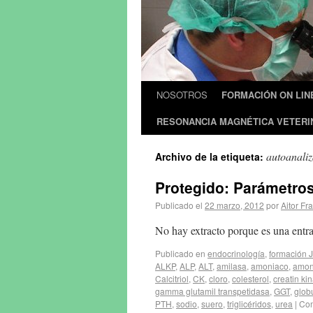
NOSOTROS
FORMACIÓN ON LIN
RESONANCIA MAGNÉTICA VETERI
autoanali
Archivo de la etiqueta:
Protegido: Parámetros 
Publicado el
22 marzo, 2012
por
Aitor Fra
No hay extracto porque es una entra
Publicado en
endocrinología
,
formación 
ALKP
,
ALP
,
ALT
,
amilasa
,
amoniaco
,
amon
Calcitriol
,
CK
,
cloro
,
colesterol
,
creatin ki
gamma glutamil transpetidasa
,
GGT
,
glob
PTH
,
sodio
,
suero
,
triglicéridos
,
urea
|
Com