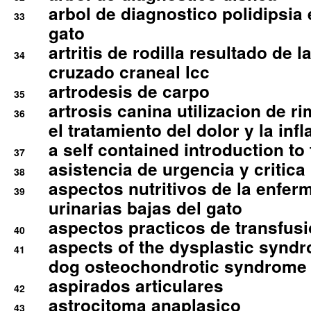
arbol de diagnostico polidipsia 
33
gato
artritis de rodilla resultado de 
34
cruzado craneal lcc
artrodesis de carpo
35
artrosis canina utilizacion de r
36
el tratamiento del dolor y la inf
a self contained introduction to
37
asistencia de urgencia y critica
38
aspectos nutritivos de la enfer
39
urinarias bajas del gato
aspectos practicos de transfus
40
aspects of the dysplastic syndr
41
dog osteochondrotic syndrome
aspirados articulares
42
astrocitoma anaplasico
43