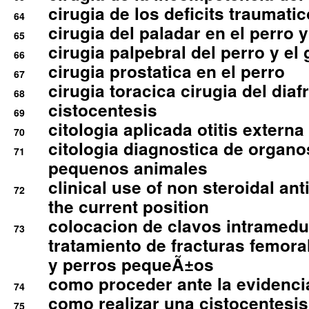
cirugia de los deficits traumati
64
cirugia del paladar en el perro y
65
cirugia palpebral del perro y el 
66
cirugia prostatica en el perro
67
cirugia toracica cirugia del dia
68
cistocentesis
69
citologia aplicada otitis externa
70
citologia diagnostica de organ
71
pequenos animales
clinical use of non steroidal an
72
the current position
colocacion de clavos intramedu
73
tratamiento de fracturas femoral
y perros pequeÃ±os
como proceder ante la evidencia
74
como realizar una cistocentesis
75