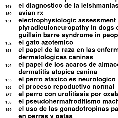
el diagnostico de la leishmania
149
avian rx
150
electrophysiologic assessment 
151
plyradiculoneuropathy in dogs 
guillain barre syndrome in peop
el gato azotemico
152
el papel de la raza en las enfe
153
dermatologicas caninas
el papel de los acaros de alma
154
dermatitis atopica canina
el perro ataxico es neurologico
155
el proceso repoductivo normal
156
el perro con urolitiasis por oxal
157
el pseudohermafroditismo mac
158
el uso de las gonadotropinas pa
159
en perras y gatas