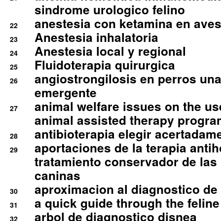
sindrome urologico felino
anestesia con ketamina en aves 
22
Anestesia inhalatoria
23
Anestesia local y regional
24
Fluidoterapia quirurgica
25
angiostrongilosis en perros un
26
emergente
animal welfare issues on the use
27
animal assisted therapy progra
antibioterapia elegir acertadam
28
aportaciones de la terapia anti
29
tratamiento conservador de las 
caninas
aproximacion al diagnostico de p
30
a quick guide through the feli
31
arbol de diagnostico disnea
32