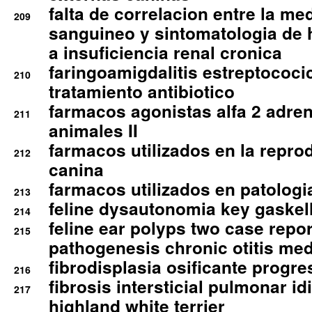
falta de correlacion entre la me
209
sanguineo y sintomatologia de
a insuficiencia renal cronica
faringoamigdalitis estreptococic
210
tratamiento antibiotico
farmacos agonistas alfa 2 adr
211
animales II
farmacos utilizados en la repro
212
canina
farmacos utilizados en patologia
213
feline dysautonomia key gaske
214
feline ear polyps two case repo
215
pathogenesis chronic otitis med
fibrodisplasia osificante progres
216
fibrosis intersticial pulmonar id
217
highland white terrier