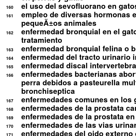
el uso del sevofluorano en gato
160
empleo de diversas hormonas e
161
pequeÃ±os animales
enfermedad bronquial en el gat
162
tratamiento
enfermedad bronquial felina o br
163
enfermedad del tracto urinario in
164
enfermedad discal intervertebra
165
enfermedades bacterianas abort
166
perra debidos a pasteurella mul
bronchiseptica
enfermedades comunes en los 
167
enfermedades de la prostata ca
168
enfermedades de la prostata en 
169
enfermedades de las vias urinari
170
enfermedades del oido externo 
171