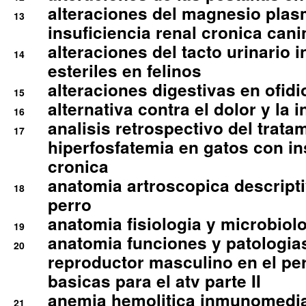
alteraciones del magnesio plas
13
insuficiencia renal cronica cani
alteraciones del tacto urinario in
14
esteriles en felinos
alteraciones digestivas en ofidi
15
alternativa contra el dolor y la 
16
analisis retrospectivo del tratam
17
hiperfosfatemia en gatos con in
cronica
anatomia artroscopica descriptiv
18
perro
anatomia fisiologia y microbiolo
19
anatomia funciones y patologia
20
reproductor masculino en el per
basicas para el atv parte II
anemia hemolitica inmunomedia
21