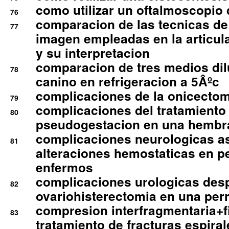
como utilizar un oftalmoscopio 
76
comparacion de las tecnicas de
77
imagen empleadas en la articula
y su interpretacion
comparacion de tres medios di
78
canino en refrigeracion a 5Âºc
complicaciones de la onicectomi
79
complicaciones del tratamiento
80
pseudogestacion en una hembr
complicaciones neurologicas a
81
alteraciones hemostaticas en p
enfermos
complicaciones urologicas des
82
ovariohisterectomia en una per
compresion interfragmentaria+fi
83
tratamiento de fracturas espirale