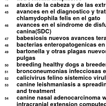
ataxia de la cabeza y de las ex
44
avances en el diagnostico y tra
45
chlamydophila felis en el gato
avances en el sindrome de disf
46
canina(SDC)
babesiosis nuevos avances ter
47
bacterias enteropatogenicas en
48
bartonella y otras plagas nuev
49
pulgas
breeding healthy dogs a breede
50
bronconeumonias infecciosas 
51
calicivirus felino sistemico viru
52
canine leishmaniasis a spreadi
53
and treatment
canine nasal adenocarcinoma wi
54
intracranial extension comput