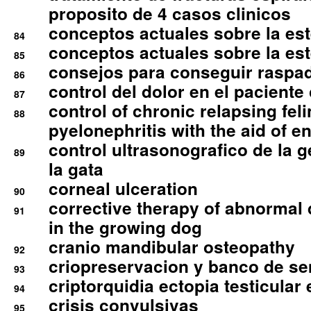
proposito de 4 casos clinicos
conceptos actuales sobre la este
84
conceptos actuales sobre la este
85
consejos para conseguir raspad
86
control del dolor en el paciente 
87
control of chronic relapsing feli
88
pyelonephritis with the aid of e
control ultrasonografico de la g
89
la gata
corneal ulceration
90
corrective therapy of abnormal
91
in the growing dog
cranio mandibular osteopathy
92
criopreservacion y banco de s
93
criptorquidia ectopia testicular 
94
crisis convulsivas
95