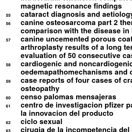
magnetic resonance findings
cataract diagnosis and aetiolog
55
canine osteosarcoma part 2 th
56
comparison with the disease i
canine uncemented porous coate
57
arthroplasty results of a long t
evaluation of 50 consecutive c
cardiogenic and noncardiogeni
58
oedemapathomechanisms and 
case reports of four cases of c
59
osteopathy
censo palomas mensajeras
60
centro de investigacion pfizer p
61
la innovacion del producto
ciclo sexual
62
cirugia de la incompetencia del 
63