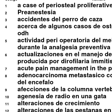
a case of periosteal proliferative
1
Preanestesia
2
accidentes del perro de caza
3
acerca de algunos casos de oste
4
odh
actividad peri operatoria del 
5
durante la analgesia preventiva 
actualizaciones en el manejo de 
6
producida por dirofilaria immiti
acute pain management in the p
7
adenocarcinoma metastasico co
8
del encefalo
afecciones de la columna verte
9
agenesia de radio en una gata
10
alteraciones de crecimiento
11
alteraciones de las pestanas en
12