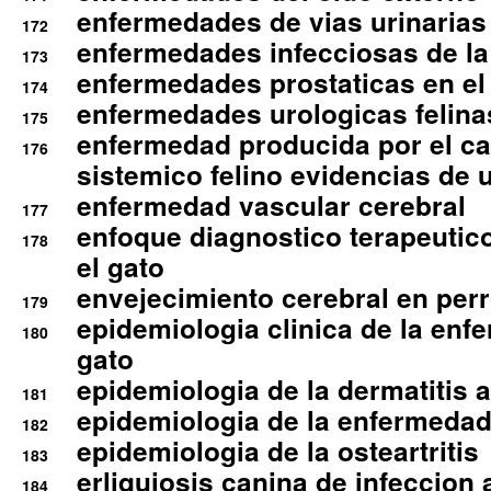
enfermedades de vias urinarias
172
enfermedades infecciosas de la 
173
enfermedades prostaticas en el
174
enfermedades urologicas felina
175
enfermedad producida por el cal
176
sistemico felino evidencias de 
enfermedad vascular cerebral
177
enfoque diagnostico terapeutico 
178
el gato
envejecimiento cerebral en per
179
epidemiologia clinica de la enf
180
gato
epidemiologia de la dermatitis 
181
epidemiologia de la enfermedad
182
epidemiologia de la osteartritis
183
erliquiosis canina de infeccio
184