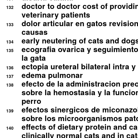
doctor to doctor cost of providi
132
veterinary patients
dolor articular en gatos revisio
133
causas
early neutering of cats and dog
134
ecografia ovarica y seguimiento
135
la gata
ectopia ureteral bilateral intra 
136
edema pulmonar
137
efecto de la administracion pre
138
sobre la hemostasia y la funcion
perro
efectos sinergicos de miconazol
139
sobre los microorganismos pa
effects of dietary protein and cal
140
clinically normal cats and in cat