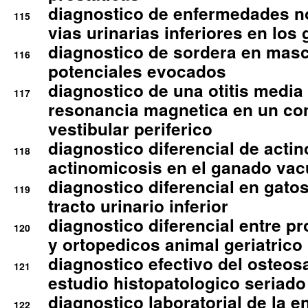
diagnostico de enfermedades no
115
vias urinarias inferiores en los 
diagnostico de sordera en mas
116
potenciales evocados
diagnostico de una otitis media
117
resonancia magnetica en un co
vestibular periferico
diagnostico diferencial de actin
118
actinomicosis en el ganado va
diagnostico diferencial en gato
119
tracto urinario inferior
diagnostico diferencial entre 
120
y ortopedicos animal geriatrico
diagnostico efectivo del osteo
121
estudio histopatologico seriado
diagnostico laboratorial de la e
122