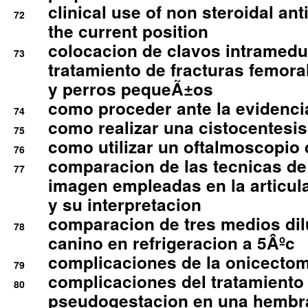
clinical use of non steroidal an
72
the current position
colocacion de clavos intramedu
73
tratamiento de fracturas femoral
y perros pequeÃ±os
como proceder ante la evidencia
74
como realizar una cistocentesis
75
como utilizar un oftalmoscopio 
76
comparacion de las tecnicas de
77
imagen empleadas en la articula
y su interpretacion
comparacion de tres medios di
78
canino en refrigeracion a 5Âºc
complicaciones de la onicectomi
79
complicaciones del tratamiento
80
pseudogestacion en una hembr