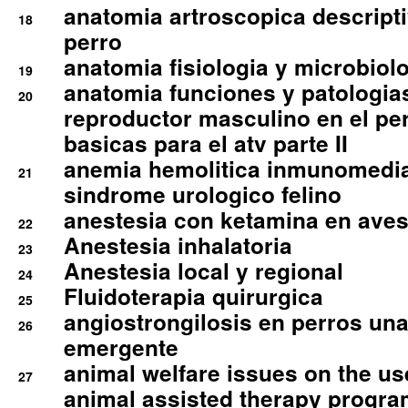
anatomia artroscopica descriptiv
18
perro
anatomia fisiologia y microbiolo
19
anatomia funciones y patologia
20
reproductor masculino en el per
basicas para el atv parte II
anemia hemolitica inmunomedia
21
sindrome urologico felino
anestesia con ketamina en aves 
22
Anestesia inhalatoria
23
Anestesia local y regional
24
Fluidoterapia quirurgica
25
angiostrongilosis en perros un
26
emergente
animal welfare issues on the use
27
animal assisted therapy progra