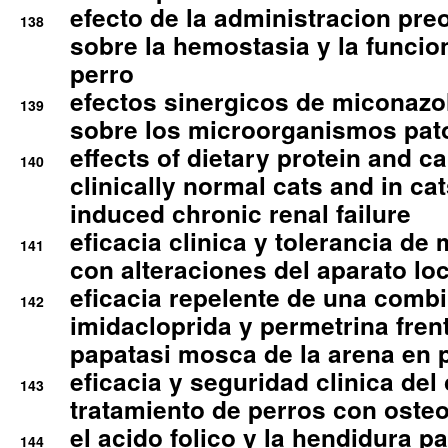
efecto de la administracion pre
138
sobre la hemostasia y la funcion
perro
efectos sinergicos de miconazol
139
sobre los microorganismos pa
effects of dietary protein and cal
140
clinically normal cats and in cat
induced chronic renal failure
eficacia clinica y tolerancia d
141
con alteraciones del aparato l
eficacia repelente de una comb
142
imidacloprida y permetrina fre
papatasi mosca de la arena en 
eficacia y seguridad clinica del
143
tratamiento de perros con osteoa
el acido folico y la hendidura pa
144