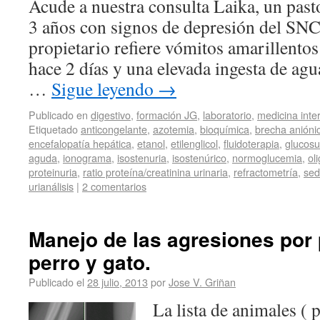
Acude a nuestra consulta Laika, un pas
3 años con signos de depresión del SNC
propietario refiere vómitos amarillento
hace 2 días y una elevada ingesta de agu
…
Sigue leyendo
→
Publicado en
digestivo
,
formación JG
,
laboratorio
,
medicina inte
Etiquetado
anticongelante
,
azotemia
,
bioquímica
,
brecha anióni
encefalopatía hepática
,
etanol
,
etilenglicol
,
fluidoterapia
,
glucosu
aguda
,
ionograma
,
isostenuria
,
isostenúrico
,
normoglucemia
,
ol
proteinuria
,
ratio proteína/creatinina urinaria
,
refractometría
,
sed
urianálisis
|
2 comentarios
Manejo de las agresiones por 
perro y gato.
Publicado el
28 julio, 2013
por
Jose V. Griñan
La lista de animales ( p