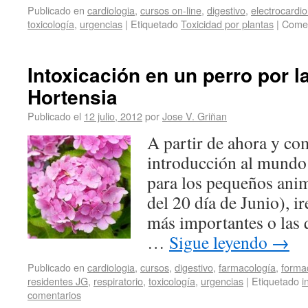
Publicado en
cardiologia
,
cursos on-line
,
digestivo
,
electrocardio
toxicología
,
urgencias
|
Etiquetado
Toxicidad por plantas
|
Comen
Intoxicación en un perro por l
Hortensia
Publicado el
12 julio, 2012
por
Jose V. Griñan
A partir de ahora y com
introducción al mundo 
para los pequeños anim
del 20 día de Junio), i
más importantes o las 
…
Sigue leyendo
→
Publicado en
cardiologia
,
cursos
,
digestivo
,
farmacología
,
forma
residentes JG
,
respiratorio
,
toxicología
,
urgencias
|
Etiquetado
i
comentarios