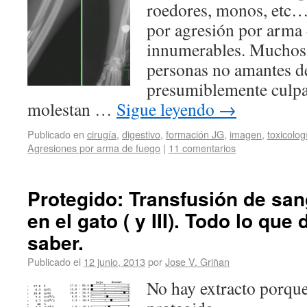
roedores, monos, etc…
por agresión por arma
innumerables. Muchos 
personas no amantes de
presumiblemente culpab
molestan …
Sigue leyendo
→
Publicado en
cirugía
,
digestivo
,
formación JG
,
imagen
,
toxicolog
Agresiones por arma de fuego
|
11 comentarios
Protegido: Transfusión de san
en el gato ( y III). Todo lo qu
saber.
Publicado el
12 junio, 2013
por
Jose V. Griñan
No hay extracto porque