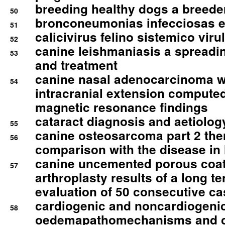
breeding healthy dogs a breede
50
bronconeumonias infecciosas 
51
calicivirus felino sistemico viru
52
canine leishmaniasis a spreadi
53
and treatment
canine nasal adenocarcinoma wi
54
intracranial extension comput
magnetic resonance findings
cataract diagnosis and aetiolog
55
canine osteosarcoma part 2 th
56
comparison with the disease i
canine uncemented porous coate
57
arthroplasty results of a long t
evaluation of 50 consecutive c
cardiogenic and noncardiogeni
58
oedemapathomechanisms and 