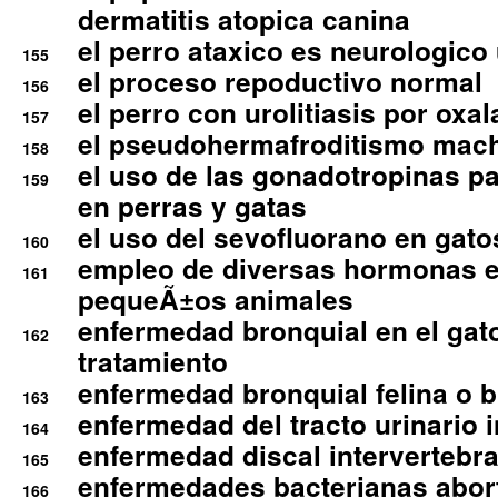
dermatitis atopica canina
el perro ataxico es neurologico
155
el proceso repoductivo normal
156
el perro con urolitiasis por oxal
157
el pseudohermafroditismo mac
158
el uso de las gonadotropinas pa
159
en perras y gatas
el uso del sevofluorano en gato
160
empleo de diversas hormonas e
161
pequeÃ±os animales
enfermedad bronquial en el gat
162
tratamiento
enfermedad bronquial felina o br
163
enfermedad del tracto urinario in
164
enfermedad discal intervertebra
165
enfermedades bacterianas abort
166