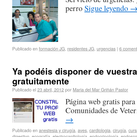
perro
Sigue leyendo
Publicado en
formación JG
,
residentes JG
,
urgencias
|
6 coment
Ya podéis disponer de vuestra
gratuitamente
Publicado el
23 abril, 2012
por
Maria del Mar Griñán Pastor
Página web gratis para 
Comunidades de Veter
→
Publicado en
anestesia y cirugía
,
aves
,
cardiologia
,
cirugía
,
curs
digestivo
,
ecografía
,
electrocardiología
,
endocrinología
,
endosco