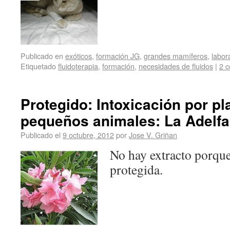
Publicado en
exóticos
,
formación JG
,
grandes mamíferos
,
labor
Etiquetado
fluidoterapia
,
formación
,
necesidades de fluidos
|
2 c
Protegido: Intoxicación por pl
pequeños animales: La Adelfa
Publicado el
9 octubre, 2012
por
Jose V. Griñan
No hay extracto porque
protegida.