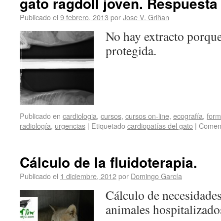
gato ragdoll joven. Respuesta 
Publicado el
9 febrero, 2013
por
Jose V. Griñan
No hay extracto porque
protegida.
Publicado en
cardiologia
,
cursos
,
cursos on-line
,
ecografía
,
form
radiología
,
urgencias
|
Etiquetado
cardiopatías del gato
|
Coment
Cálculo de la fluidoterapia.
Publicado el
1 diciembre, 2012
por
Domingo García
Cálculo de necesidades
animales hospitalizado