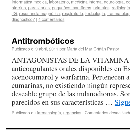
Informática medica
,
laboratorio
,
medicina interna
,
neurología
,
od
otorrino
,
parasitarias
,
pequeños mamíferos
,
primates
,
radiología
JG
,
resonancia magnética
,
respiratorio
,
toxicología
,
traumatolog
diagnóstico?
|
4 comentarios
Antitrombóticos
Publicado el
9 abril, 2011
por
Maria del Mar Griñán Pastor
ANTAGONISTAS DE LA VITAMINA K
anticoagulantes orales disponibles en E
acenocumarol y warfarina. Pertenecen a
cumarinas, no existiendo ningún repres
deseable grupo de las indanodionas. S
parecidos en sus características …
Sigu
Publicado en
farmacología
,
urgencias
|
Comentarios desactivad