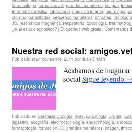
farmacología
,
formación JG
,
grandes mamíferos
,
imagen
,
infec
Informática medica
,
laboratorio
,
medicina interna
,
neurología
,
od
otorrino
,
parasitarias
,
pequeños mamíferos
,
primates
,
radiología
JG
,
resonancia magnética
,
respiratorio
,
toxicología
,
traumatolog
¿cual es tu diagnóstico?
|
Etiquetado
web gratis
|
Comentarios d
Nuestra red social: amigos.vet
Publicado el
24 noviembre, 2011
por
Juan Griñán
Acabamos de inagurar 
social
Sigue leyendo
Publicado en
anestesia y cirugía
,
aves
,
cardiologia
,
cirugía
,
curs
digestivo
,
ecografía
,
electrocardiología
,
endocrinología
,
endosco
farmacología
,
formación JG
,
grandes mamíferos
,
imagen
,
infec