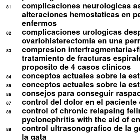
complicaciones neurologicas a
81
alteraciones hemostaticas en p
enfermos
complicaciones urologicas des
82
ovariohisterectomia en una per
compresion interfragmentaria+fi
83
tratamiento de fracturas espirale
proposito de 4 casos clinicos
conceptos actuales sobre la este
84
conceptos actuales sobre la este
85
consejos para conseguir raspad
86
control del dolor en el paciente 
87
control of chronic relapsing feli
88
pyelonephritis with the aid of e
control ultrasonografico de la g
89
la gata