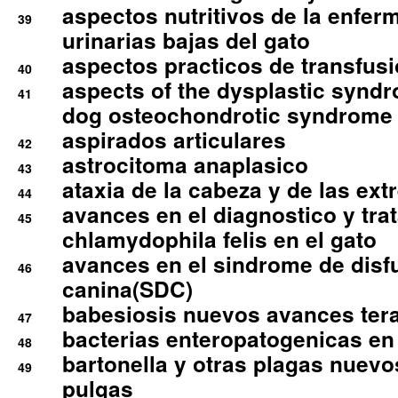
aspectos nutritivos de la enfer
39
urinarias bajas del gato
aspectos practicos de transfus
40
aspects of the dysplastic syndr
41
dog osteochondrotic syndrome
aspirados articulares
42
astrocitoma anaplasico
43
ataxia de la cabeza y de las ex
44
avances en el diagnostico y tra
45
chlamydophila felis en el gato
avances en el sindrome de disf
46
canina(SDC)
babesiosis nuevos avances ter
47
bacterias enteropatogenicas en
48
bartonella y otras plagas nuev
49
pulgas