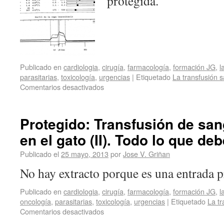
protegida.
Publicado en
cardiologia
,
cirugía
,
farmacología
,
formación JG
,
l
parasitarias
,
toxicología
,
urgencias
|
Etiquetado
La transfusión 
Comentarios desactivados
Protegido: Transfusión de san
en el gato (II). Todo lo que d
Publicado el
25 mayo, 2013
por
Jose V. Griñan
No hay extracto porque es una entrada p
Publicado en
cardiologia
,
cirugía
,
farmacología
,
formación JG
,
l
oncología
,
parasitarias
,
toxicología
,
urgencias
|
Etiquetado
La tr
Comentarios desactivados