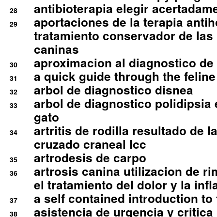
antibioterapia elegir acertadam
28
aportaciones de la terapia anti
29
tratamiento conservador de las 
caninas
aproximacion al diagnostico de p
30
a quick guide through the feli
31
arbol de diagnostico disnea
32
arbol de diagnostico polidipsia 
33
gato
artritis de rodilla resultado de 
34
cruzado craneal lcc
artrodesis de carpo
35
artrosis canina utilizacion de r
36
el tratamiento del dolor y la inf
a self contained introduction to
37
asistencia de urgencia y critica
38