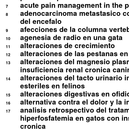
acute pain management in the p
7
adenocarcinoma metastasico co
8
del encefalo
afecciones de la columna verte
9
agenesia de radio en una gata
10
alteraciones de crecimiento
11
alteraciones de las pestanas en
12
alteraciones del magnesio plas
13
insuficiencia renal cronica cani
alteraciones del tacto urinario in
14
esteriles en felinos
alteraciones digestivas en ofidi
15
alternativa contra el dolor y la 
16
analisis retrospectivo del tratam
17
hiperfosfatemia en gatos con in
cronica