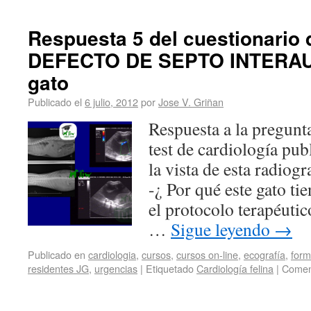
Respuesta 5 del cuestionario 
DEFECTO DE SEPTO INTERA
gato
Publicado el
6 julio, 2012
por
Jose V. Griñan
Respuesta a la pregunta
test de cardiología pub
la vista de esta radiog
-¿ Por qué este gato tie
el protocolo terapéutic
…
Sigue leyendo
→
Publicado en
cardiologia
,
cursos
,
cursos on-line
,
ecografía
,
form
residentes JG
,
urgencias
|
Etiquetado
Cardiología felina
|
Coment