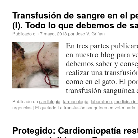
Transfusión de sangre en el pe
(I). Todo lo que debemos de sa
Publicado el
17 mayo, 2013
por
Jose V. Griñan
En tres partes public
en nuestro blog para ve
debemos saber y consej
realizar una transfusió
como en el gato. El po
transfusión sanguíne
Publicado en
cardiologia
,
farmacología
,
laboratorio
,
medicina in
urgencias
|
Etiquetado
La transfusión sanguínea en veterinaria
|
Protegido: Cardiomiopatía rest