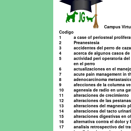
Campus Virtua
Codigo
1
a case of periosteal prolifera
2
Preanestesia
3
accidentes del perro de caza
4
acerca de algunos casos de o
5
actividad peri operatoria de
en el perro
6
actualizaciones en el manejo 
7
acute pain management in th
8
adenocarcinoma metastasico 
9
afecciones de la columna ve
10
agenesia de radio en una ga
11
alteraciones de crecimiento
12
alteraciones de las pestanas
13
alteraciones del magnesio pl
14
alteraciones del tacto urinario
15
alteraciones digestivas en o
16
alternativa contra el dolor y
17
analisis retrospectivo del t