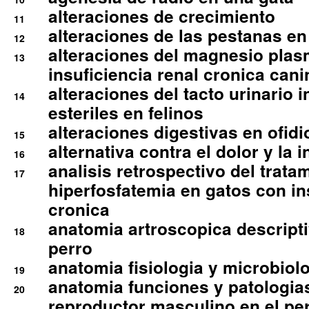
alteraciones de crecimiento
11
alteraciones de las pestanas en
12
alteraciones del magnesio plas
13
insuficiencia renal cronica cani
alteraciones del tacto urinario in
14
esteriles en felinos
alteraciones digestivas en ofidi
15
alternativa contra el dolor y la 
16
analisis retrospectivo del tratam
17
hiperfosfatemia en gatos con in
cronica
anatomia artroscopica descriptiv
18
perro
anatomia fisiologia y microbiolo
19
anatomia funciones y patologia
20
reproductor masculino en el per