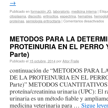
→
Publicado en
formación JG
,
laboratorio
,
medicina interna
|
Etiqu
citoplasma
,
discocito
,
eritrocitos
,
espectrina
,
hematíes
,
hemoglo
proteínas
,
semiologia eritrocitaria
|
Comentarios desactivados
METODOS PARA LA DETERMI
PROTEINURIA EN EL PERRO Y
Parte)
Publicado el
15 octubre, 2014
por
Aitor Fraile
continuación de “METODOS PARA
DE LA PROTEINURIA EN EL PERRO
Parte)” METODOS CUANTITATIVOS 1
proteína/creatinina urinaria (UPC): El r
urinaria es un método fiable y ampliame
medicina veterinaria para …
Sigue ley