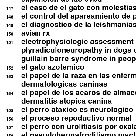
el caso de el gato con molestias
147
el control del apareamiento de 
148
el diagnostico de la leishmania
149
avian rx
150
electrophysiologic assessment 
151
plyradiculoneuropathy in dogs 
guillain barre syndrome in peop
el gato azotemico
152
el papel de la raza en las enfe
153
dermatologicas caninas
el papel de los acaros de alma
154
dermatitis atopica canina
el perro ataxico es neurologico
155
el proceso repoductivo normal
156
el perro con urolitiasis por oxal
157
el pseudohermafroditismo mac
158