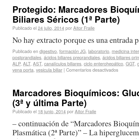
Protegido: Marcadores Bioquí
Biliares Séricos (1ª Parte)
Publicado el
24 julio, 2014
por
Aitor Fraile
No hay extracto porque es una entrada p
Publicado en
digestivo
,
formación JG
,
laboratorio
,
medicina inte
postprandiales
,
ácidos biliares preprandiales
,
ácidos biliares pri
ALP
,
ALT
,
AST
,
canalículos biliares
,
ciclo enterohepático
,
GGT
,
g
vena porta
,
vesicula biliar
|
Comentarios desactivados
Marcadores Bioquímicos: Glu
(3ª y última Parte)
Publicado el
18 junio, 2014
por
Aitor Fraile
– continuación de “Marcadores Bioquí
Plasmática (2ª Parte)” – La hiperglucem