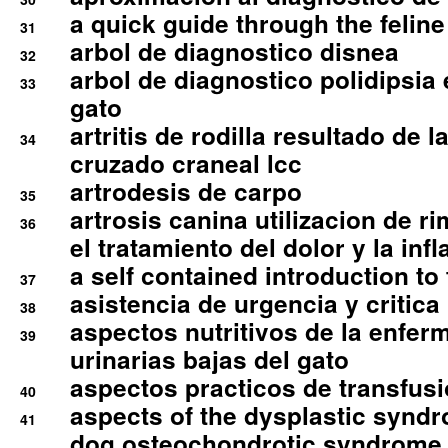
a quick guide through the feli
31
arbol de diagnostico disnea
32
arbol de diagnostico polidipsia 
33
gato
artritis de rodilla resultado de 
34
cruzado craneal lcc
artrodesis de carpo
35
artrosis canina utilizacion de r
36
el tratamiento del dolor y la inf
a self contained introduction to
37
asistencia de urgencia y critica
38
aspectos nutritivos de la enfer
39
urinarias bajas del gato
aspectos practicos de transfus
40
aspects of the dysplastic syndr
41
dog osteochondrotic syndrome