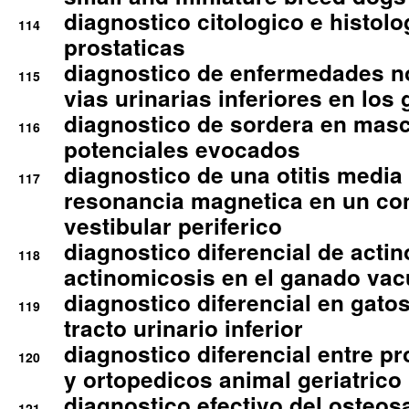
diagnostico citologico e histolo
114
prostaticas
diagnostico de enfermedades no
115
vias urinarias inferiores en los 
diagnostico de sordera en mas
116
potenciales evocados
diagnostico de una otitis media
117
resonancia magnetica en un co
vestibular periferico
diagnostico diferencial de actin
118
actinomicosis en el ganado va
diagnostico diferencial en gato
119
tracto urinario inferior
diagnostico diferencial entre 
120
y ortopedicos animal geriatrico
diagnostico efectivo del osteo
121