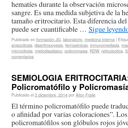
hematíes durante la observación microsc
sangre. Es una medida subjetiva de la h
tamaño eritrocitario. Esta diferencia del
puede ser cuantificable …
Sigue leyend
Publicado en
formación JG
,
laboratorio
,
medicina interna
|
Etiqu
anisocitosis
,
diseritropoyesis
,
ferropénicas
,
inmunomediada
,
mac
microcitosis
,
mielodisplásico
,
policromasia
,
RDW
,
reticulocitos
,
S
comentarios
SEMIOLOGIA ERITROCITARIA:
Policromatófilo y Policromasí
Publicado el
2 diciembre, 2014
por
Aitor Fraile
El término policromatófilo puede tradu
o afinidad por varias coloraciones”. Lo
policromatófilos son glóbulos rojos jóv