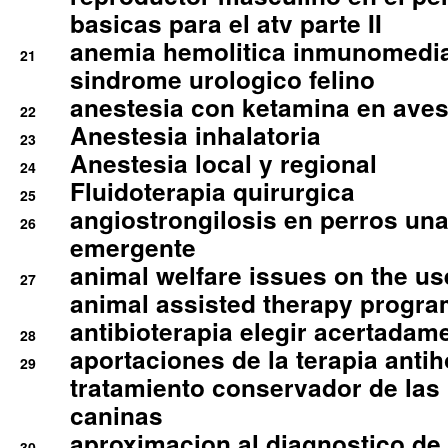
basicas para el atv parte II
anemia hemolitica inmunomedia
21
sindrome urologico felino
anestesia con ketamina en aves 
22
Anestesia inhalatoria
23
Anestesia local y regional
24
Fluidoterapia quirurgica
25
angiostrongilosis en perros un
26
emergente
animal welfare issues on the use
27
animal assisted therapy progra
antibioterapia elegir acertadam
28
aportaciones de la terapia anti
29
tratamiento conservador de las 
caninas
aproximacion al diagnostico de p
30