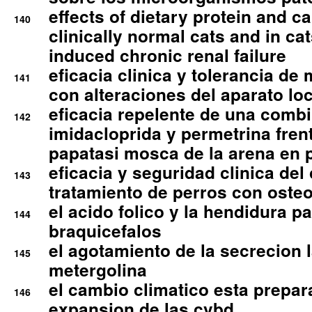
effects of dietary protein and cal
140
clinically normal cats and in cat
induced chronic renal failure
eficacia clinica y tolerancia d
141
con alteraciones del aparato l
eficacia repelente de una comb
142
imidacloprida y permetrina fre
papatasi mosca de la arena en 
eficacia y seguridad clinica del
143
tratamiento de perros con osteoa
el acido folico y la hendidura pa
144
braquicefalos
el agotamiento de la secrecion l
145
metergolina
el cambio climatico esta prepar
146
expansion de las cvbd