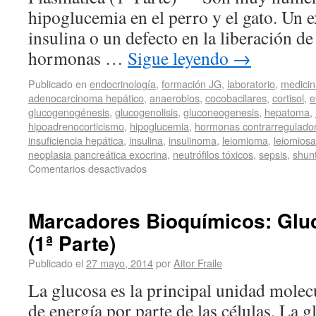
hipoglucemia en el perro y el gato. Un 
insulina o un defecto en la liberación de
hormonas …
Sigue leyendo
→
Publicado en
endocrinología
,
formación JG
,
laboratorio
,
medicin
adenocarcinoma hepático
,
anaerobios
,
cocobacilares
,
cortisol
,
e
glucogenogénesis
,
glucogenolisis
,
gluconeogenesis
,
hepatoma
,
hipoadrenocorticismo
,
hipoglucemia
,
hormonas contrarregulado
insuficiencia hepática
,
insulina
,
insulinoma
,
leiomioma
,
leiomios
neoplasia pancreática exocrina
,
neutrófilos tóxicos
,
sepsis
,
shunt
Comentarios desactivados
Marcadores Bioquímicos: Glu
(1ª Parte)
Publicado el
27 mayo, 2014
por
Aitor Fraile
La glucosa es la principal unidad molec
de energía por parte de las células. La 