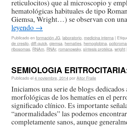
reticulocitos) que al microscopio y emp
hematológicas habituales de tipo Roma
Giemsa, Wright…) se observan con un
leyendo
→
Publicado en
formación JG
,
laboratorio
,
medicina interna
|
Etiqu
de cresilo
,
diff-quick
,
giemsa
,
hematíes
,
hemoglobina
,
policroma
ribosomas
,
RNAm
,
RNAr
,
romanowsky
,
síntesis protéica
,
wright
SEMIOLOGIA ERITROCITARIA: 
Publicado el
4 noviembre, 2014
por
Aitor Fraile
Iniciamos una serie de blogs dedicados a
morfológicas de los hematíes en el perro
significado clínico. Es importante señal
“anormalidades” las podemos encontrar
completamente sanos, aunque general