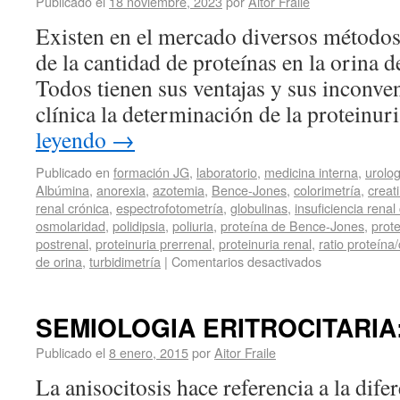
Publicado el
18 noviembre, 2023
por
Aitor Fraile
Existen en el mercado diversos métodos
de la cantidad de proteínas en la orina de
Todos tienen sus ventajas y sus inconven
clínica la determinación de la proteinu
leyendo
→
Publicado en
formación JG
,
laboratorio
,
medicina interna
,
urolog
Albúmina
,
anorexia
,
azotemia
,
Bence-Jones
,
colorimetría
,
creat
renal crónica
,
espectrofotometría
,
globulinas
,
insuficiencia renal
osmolaridad
,
polidipsia
,
poliuria
,
proteína de Bence-Jones
,
prot
postrenal
,
proteinuria prerrenal
,
proteinuria renal
,
ratio proteína/
de orina
,
turbidimetría
|
Comentarios desactivados
SEMIOLOGIA ERITROCITARIA: 
Publicado el
8 enero, 2015
por
Aitor Fraile
La anisocitosis hace referencia a la dife