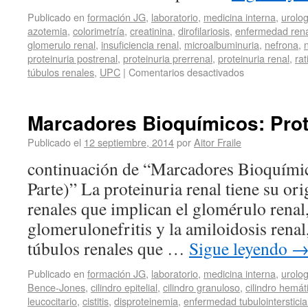
Publicado en
formación JG
,
laboratorio
,
medicina interna
,
urolog
azotemia
,
colorimetría
,
creatinina
,
dirofilariosis
,
enfermedad rena
glomerulo renal
,
insuficiencia renal
,
microalbuminuria
,
nefrona
,
proteinuria postrenal
,
proteinuria prerrenal
,
proteinuria renal
,
rat
túbulos renales
,
UPC
|
Comentarios desactivados
Marcadores Bioquímicos: Prote
Publicado el
12 septiembre, 2014
por
Aitor Fraile
continuación de “Marcadores Bioquímico
Parte)” La proteinuria renal tiene su or
renales que implican el glomérulo renal,
glomerulonefritis y la amiloidosis renal, 
túbulos renales que …
Sigue leyendo
Publicado en
formación JG
,
laboratorio
,
medicina interna
,
urolog
Bence-Jones
,
cilindro epitelial
,
cilindro granuloso
,
cilindro hemát
leucocitario
,
cistitis
,
disproteinemia
,
enfermedad tubulointersticia