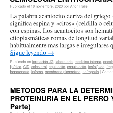
Publicado el
18 noviembre, 2023
por
Aitor Fraile
La palabra acantocito deriva del griego
significa espina y «citos» (celdilla o célu
con espinas. Los acantocitos son hemat
citoplasmáticas romas de longitud varia
habitualmente mas largas e irregulares 
Sigue leyendo
→
Publicado en
formación JG
,
laboratorio
,
medicina interna
,
oncol
lipídica
,
CID
,
colesterol
,
equinocito
,
esquistocito
,
fosfolípido
,
fra
hepatopatía
,
linfoma
,
membrana plasmática
,
nefropatía
|
Coment
METODOS PARA LA DETERMI
PROTEINURIA EN EL PERRO Y
Parte)