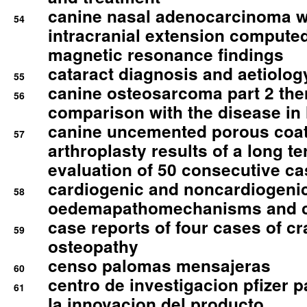
canine nasal adenocarcinoma wi
54
intracranial extension comput
magnetic resonance findings
cataract diagnosis and aetiolog
55
canine osteosarcoma part 2 th
56
comparison with the disease i
canine uncemented porous coate
57
arthroplasty results of a long t
evaluation of 50 consecutive c
cardiogenic and noncardiogeni
58
oedemapathomechanisms and 
case reports of four cases of c
59
osteopathy
censo palomas mensajeras
60
centro de investigacion pfizer p
61
la innovacion del producto