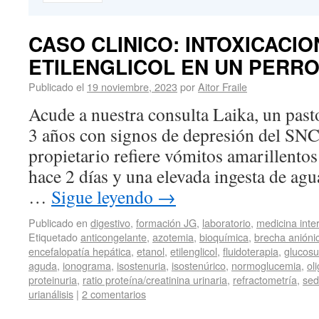
CASO CLINICO: INTOXICACIO
ETILENGLICOL EN UN PERR
Publicado el
19 noviembre, 2023
por
Aitor Fraile
Acude a nuestra consulta Laika, un pas
3 años con signos de depresión del SNC
propietario refiere vómitos amarillento
hace 2 días y una elevada ingesta de agu
…
Sigue leyendo
→
Publicado en
digestivo
,
formación JG
,
laboratorio
,
medicina inte
Etiquetado
anticongelante
,
azotemia
,
bioquímica
,
brecha anióni
encefalopatía hepática
,
etanol
,
etilenglicol
,
fluidoterapia
,
glucosu
aguda
,
ionograma
,
isostenuria
,
isostenúrico
,
normoglucemia
,
ol
proteinuria
,
ratio proteína/creatinina urinaria
,
refractometría
,
sed
urianálisis
|
2 comentarios