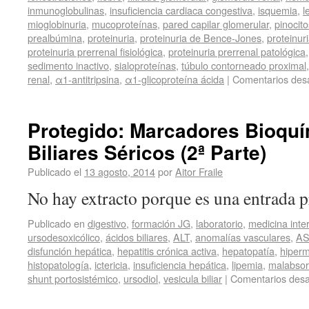
inmunoglobulinas
,
insuficiencia cardiaca congestiva
,
isquemia
,
l
mioglobinuria
,
mucoproteínas
,
pared capilar glomerular
,
pinocito
prealbúmina
,
proteinuria
,
proteinuria de Bence-Jones
,
proteinur
proteinuria prerrenal fisiológica
,
proteinuria prerrenal patológica
sedimento inactivo
,
sialoproteínas
,
túbulo contorneado proximal
renal
,
α1-antitripsina
,
α1-glicoproteína ácida
|
Comentarios des
Protegido: Marcadores Bioquí
Biliares Séricos (2ª Parte)
Publicado el
13 agosto, 2014
por
Aitor Fraile
No hay extracto porque es una entrada p
Publicado en
digestivo
,
formación JG
,
laboratorio
,
medicina inte
ursodesoxicólico
,
ácidos biliares
,
ALT
,
anomalías vasculares
,
AS
disfunción hepática
,
hepatitis crónica activa
,
hepatopatía
,
hiperm
histopatología
,
ictericia
,
insuficiencia hepática
,
lipemia
,
malabsor
shunt portosistémico
,
ursodiol
,
vesicula biliar
|
Comentarios desa