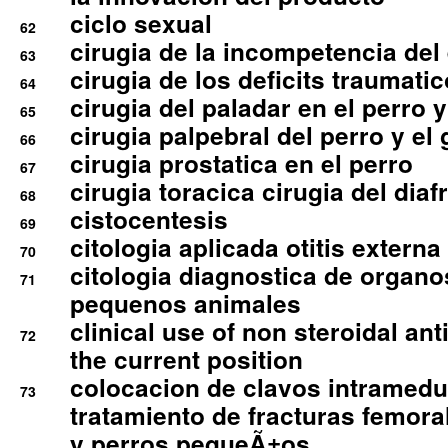
ciclo sexual
62
cirugia de la incompetencia del 
63
cirugia de los deficits traumati
64
cirugia del paladar en el perro y
65
cirugia palpebral del perro y el 
66
cirugia prostatica en el perro
67
cirugia toracica cirugia del dia
68
cistocentesis
69
citologia aplicada otitis externa
70
citologia diagnostica de organ
71
pequenos animales
clinical use of non steroidal an
72
the current position
colocacion de clavos intramedu
73
tratamiento de fracturas femoral
y perros pequeÃ±os