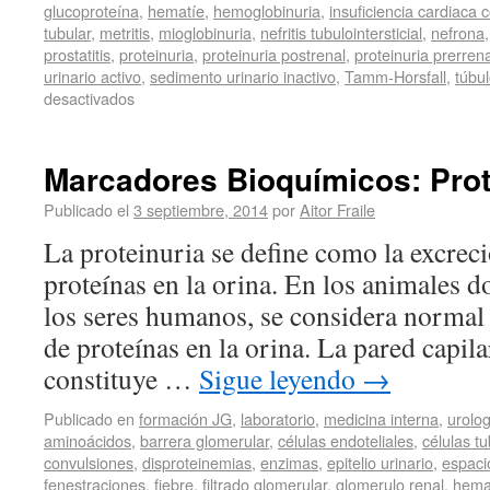
glucoproteína
,
hematíe
,
hemoglobinuria
,
insuficiencia cardiaca 
tubular
,
metritis
,
mioglobinuria
,
nefritis tubulointersticial
,
nefrona
prostatitis
,
proteinuria
,
proteinuria postrenal
,
proteinuria prerrena
urinario activo
,
sedimento urinario inactivo
,
Tamm-Horsfall
,
túbu
desactivados
Marcadores Bioquímicos: Prote
Publicado el
3 septiembre, 2014
por
Aitor Fraile
La proteinuria se define como la excrec
proteínas en la orina. En los animales d
los seres humanos, se considera normal
de proteínas en la orina. La pared capil
constituye …
Sigue leyendo
→
Publicado en
formación JG
,
laboratorio
,
medicina interna
,
urolog
aminoácidos
,
barrera glomerular
,
células endoteliales
,
células t
convulsiones
,
disproteinemias
,
enzimas
,
epitelio urinario
,
espac
fenestraciones
,
fiebre
,
filtrado glomerular
,
glomerulo renal
,
hema