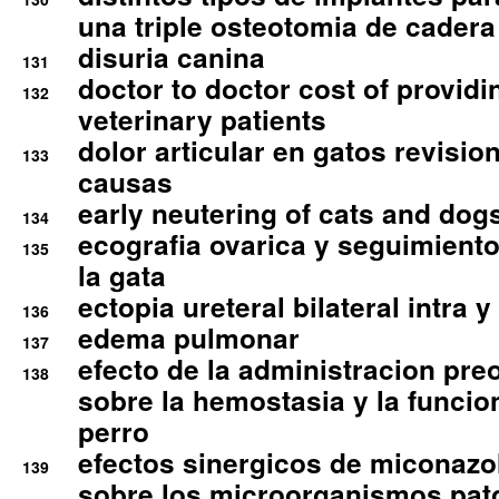
una triple osteotomia de cadera
disuria canina
131
doctor to doctor cost of providi
132
veterinary patients
dolor articular en gatos revisio
133
causas
early neutering of cats and dog
134
ecografia ovarica y seguimiento
135
la gata
ectopia ureteral bilateral intra 
136
edema pulmonar
137
efecto de la administracion pre
138
sobre la hemostasia y la funcion
perro
efectos sinergicos de miconazol
139
sobre los microorganismos pa