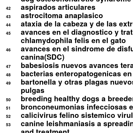
aspirados articulares
42
astrocitoma anaplasico
43
ataxia de la cabeza y de las ex
44
avances en el diagnostico y tra
45
chlamydophila felis en el gato
avances en el sindrome de disf
46
canina(SDC)
babesiosis nuevos avances ter
47
bacterias enteropatogenicas en
48
bartonella y otras plagas nuev
49
pulgas
breeding healthy dogs a breede
50
bronconeumonias infecciosas 
51
calicivirus felino sistemico viru
52
canine leishmaniasis a spreadi
53
and treatment