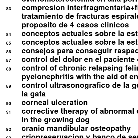
compresion interfragmentaria+fi
83
tratamiento de fracturas espirale
proposito de 4 casos clinicos
conceptos actuales sobre la este
84
conceptos actuales sobre la este
85
consejos para conseguir raspad
86
control del dolor en el paciente 
87
control of chronic relapsing feli
88
pyelonephritis with the aid of e
control ultrasonografico de la g
89
la gata
corneal ulceration
90
corrective therapy of abnormal
91
in the growing dog
cranio mandibular osteopathy
92
criopreservacion y banco de s
93