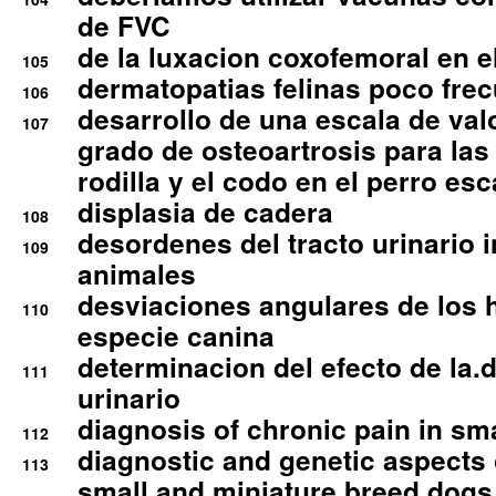
de FVC
de la luxacion coxofemoral en e
105
dermatopatias felinas poco fre
106
desarrollo de una escala de val
107
grado de osteoartrosis para las 
rodilla y el codo en el perro esc
displasia de cadera
108
desordenes del tracto urinario 
109
animales
desviaciones angulares de los 
110
especie canina
determinacion del efecto de la.d
111
urinario
diagnosis of chronic pain in sm
112
diagnostic and genetic aspects o
113
small and miniature breed dogs 