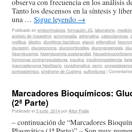
observa con frecuencia en los análisis de
Tanto los descensos en la síntesis y libe
una …
Sigue leyendo
→
Publicado en
endocrinología
,
formación JG
,
laboratorio
,
medicin
acetato de magestrol
,
acromegalia
,
adrenalina
,
catecolaminas
,
c
mellitus
,
diestro
,
diuréticos tiazídicos
,
etanol
,
etilenglicol
,
feocro
glucagón
,
glucagonoma
,
glucocorticoides
,
gluconeogenesis
,
glu
hiperglucemia
,
hiperglucemia postprandial
,
hipoadrenocorticism
hormonas contrarreguladoras
,
insulina
,
insulinorresistencia
,
ket
macroadenoma hipofisario
,
noradrenalina
,
perro
,
progestágeno
portosistémico
,
síndrome de Cushing
,
sulfonilurea
|
Comentarios
Marcadores Bioquímicos: Glu
(2ª Parte)
Publicado el
3 junio, 2014
por
Aitor Fraile
– continuación de “Marcadores Bioquí
Plasmática (1ª Parte)” – Son muy numer