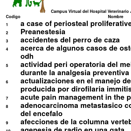
Campus Virtual del Hospital Veterinario 
Codigo
Nombre
a case of periosteal proliferative
1
Preanestesia
2
accidentes del perro de caza
3
acerca de algunos casos de oste
4
odh
actividad peri operatoria del 
5
durante la analgesia preventiva 
actualizaciones en el manejo de 
6
producida por dirofilaria immiti
acute pain management in the p
7
adenocarcinoma metastasico co
8
del encefalo
afecciones de la columna verte
9
agenesia de radio en una gata
10