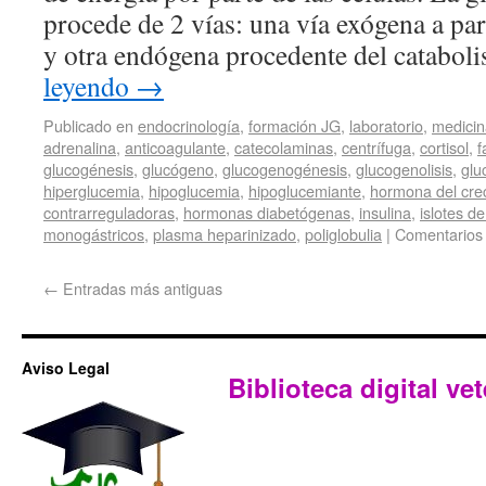
procede de 2 vías: una vía exógena a par
y otra endógena procedente del catabo
leyendo
→
Publicado en
endocrinología
,
formación JG
,
laboratorio
,
medicin
adrenalina
,
anticoagulante
,
catecolaminas
,
centrífuga
,
cortisol
,
f
glucogénesis
,
glucógeno
,
glucogenogénesis
,
glucogenolisis
,
glu
hiperglucemia
,
hipoglucemia
,
hipoglucemiante
,
hormona del cre
contrarreguladoras
,
hormonas diabetógenas
,
insulina
,
islotes d
monogástricos
,
plasma heparinizado
,
poliglobulia
|
Comentarios 
←
Entradas más antiguas
Aviso Legal
Biblioteca digital vet