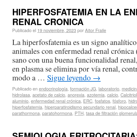
HIPERFOSFATEMIA EN LA E
RENAL CRONICA
Publicado el
19 noviembre, 2023
por
Aitor Fraile
La hiperfosfatemia es un signo analític
animales con enfermedad renal crónica
sano con una buena funcionalidad renal,
en plasma se elimina por vía renal, con
modo a …
Sigue leyendo
→
Publicado en
endocrinología
,
formación JG
,
laboratorio
,
medicin
hidrolasa
,
acetato de calcio
,
anorexia
,
azotemia
,
calcio
,
Calcitriol
aluminio
,
enfermedad renal crónica
,
ERC
,
fosfatos
,
fósforo
,
hidr
hiperfosfatemia
,
hiperparatiroidismo secundario renal
,
hipocalc
parathormona
,
paratohormona
,
PTH
,
tasa de filtración glomerul
SEMIOLOGIA ERITROCITARIA: 