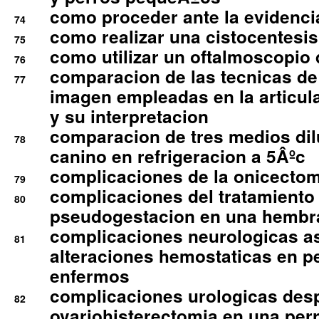
como proceder ante la evidencia
74
como realizar una cistocentesis
75
como utilizar un oftalmoscopio 
76
comparacion de las tecnicas de
77
imagen empleadas en la articula
y su interpretacion
comparacion de tres medios di
78
canino en refrigeracion a 5Âºc
complicaciones de la onicectomi
79
complicaciones del tratamiento
80
pseudogestacion en una hembr
complicaciones neurologicas a
81
alteraciones hemostaticas en p
enfermos
complicaciones urologicas des
82
ovariohisterectomia en una per