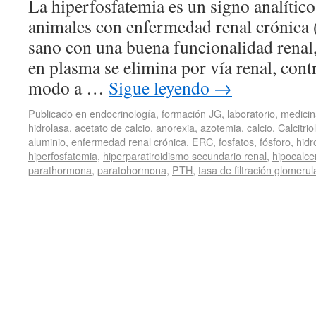
La hiperfosfatemia es un signo analític
animales con enfermedad renal crónica
sano con una buena funcionalidad renal,
en plasma se elimina por vía renal, con
modo a …
Sigue leyendo
→
Publicado en
endocrinología
,
formación JG
,
laboratorio
,
medicin
hidrolasa
,
acetato de calcio
,
anorexia
,
azotemia
,
calcio
,
Calcitriol
aluminio
,
enfermedad renal crónica
,
ERC
,
fosfatos
,
fósforo
,
hidr
hiperfosfatemia
,
hiperparatiroidismo secundario renal
,
hipocalc
parathormona
,
paratohormona
,
PTH
,
tasa de filtración glomerul