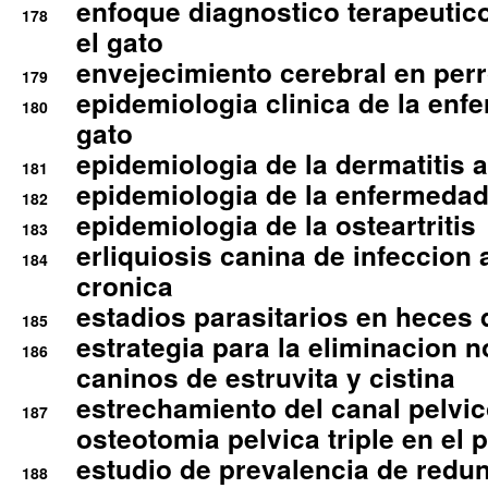
enfoque diagnostico terapeutico 
178
el gato
envejecimiento cerebral en per
179
epidemiologia clinica de la enf
180
gato
epidemiologia de la dermatitis 
181
epidemiologia de la enfermedad
182
epidemiologia de la osteartritis
183
erliquiosis canina de infeccio
184
cronica
estadios parasitarios en heces 
185
estrategia para la eliminacion n
186
caninos de estruvita y cistina
estrechamiento del canal pelvi
187
osteotomia pelvica triple en el 
estudio de prevalencia de redun
188