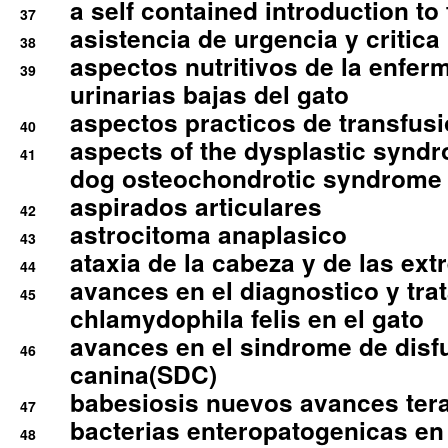
a self contained introduction to
37
asistencia de urgencia y critica
38
aspectos nutritivos de la enfer
39
urinarias bajas del gato
aspectos practicos de transfus
40
aspects of the dysplastic syndr
41
dog osteochondrotic syndrome
aspirados articulares
42
astrocitoma anaplasico
43
ataxia de la cabeza y de las ex
44
avances en el diagnostico y tra
45
chlamydophila felis en el gato
avances en el sindrome de disf
46
canina(SDC)
babesiosis nuevos avances ter
47
bacterias enteropatogenicas en
48