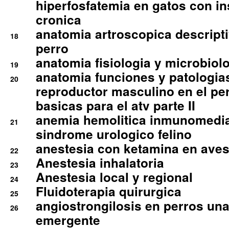
hiperfosfatemia en gatos con in
cronica
anatomia artroscopica descriptiv
18
perro
anatomia fisiologia y microbiolo
19
anatomia funciones y patologia
20
reproductor masculino en el per
basicas para el atv parte II
anemia hemolitica inmunomedia
21
sindrome urologico felino
anestesia con ketamina en aves 
22
Anestesia inhalatoria
23
Anestesia local y regional
24
Fluidoterapia quirurgica
25
angiostrongilosis en perros un
26
emergente