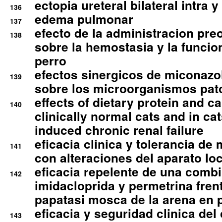
ectopia ureteral bilateral intra 
136
edema pulmonar
137
efecto de la administracion pre
138
sobre la hemostasia y la funcion
perro
efectos sinergicos de miconazol
139
sobre los microorganismos pa
effects of dietary protein and cal
140
clinically normal cats and in cat
induced chronic renal failure
eficacia clinica y tolerancia d
141
con alteraciones del aparato l
eficacia repelente de una comb
142
imidacloprida y permetrina fre
papatasi mosca de la arena en 
eficacia y seguridad clinica del
143