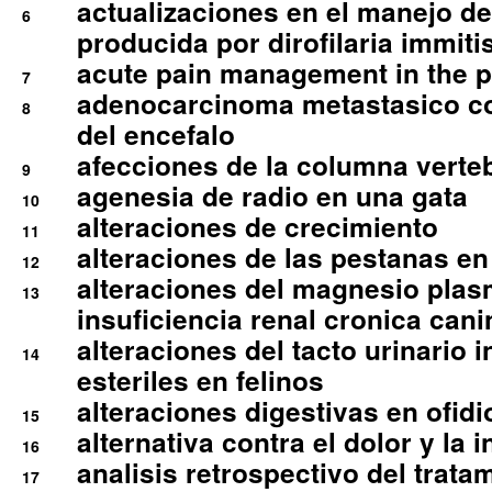
actualizaciones en el manejo de 
6
producida por dirofilaria immiti
acute pain management in the p
7
adenocarcinoma metastasico co
8
del encefalo
afecciones de la columna verte
9
agenesia de radio en una gata
10
alteraciones de crecimiento
11
alteraciones de las pestanas en
12
alteraciones del magnesio plas
13
insuficiencia renal cronica cani
alteraciones del tacto urinario in
14
esteriles en felinos
alteraciones digestivas en ofidi
15
alternativa contra el dolor y la 
16
analisis retrospectivo del tratam
17