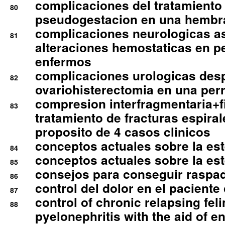
complicaciones del tratamiento
80
pseudogestacion en una hembr
complicaciones neurologicas a
81
alteraciones hemostaticas en p
enfermos
complicaciones urologicas des
82
ovariohisterectomia en una per
compresion interfragmentaria+fi
83
tratamiento de fracturas espirale
proposito de 4 casos clinicos
conceptos actuales sobre la este
84
conceptos actuales sobre la este
85
consejos para conseguir raspad
86
control del dolor en el paciente 
87
control of chronic relapsing feli
88
pyelonephritis with the aid of e