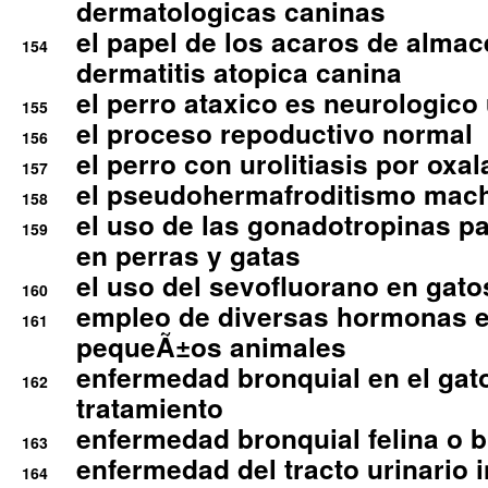
dermatologicas caninas
el papel de los acaros de alma
154
dermatitis atopica canina
el perro ataxico es neurologico
155
el proceso repoductivo normal
156
el perro con urolitiasis por oxal
157
el pseudohermafroditismo mac
158
el uso de las gonadotropinas pa
159
en perras y gatas
el uso del sevofluorano en gato
160
empleo de diversas hormonas e
161
pequeÃ±os animales
enfermedad bronquial en el gat
162
tratamiento
enfermedad bronquial felina o br
163
enfermedad del tracto urinario in
164