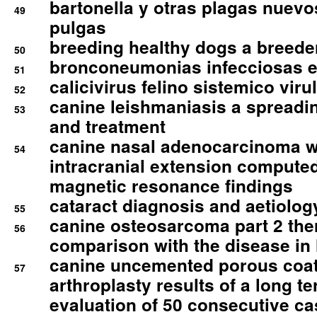
bartonella y otras plagas nuev
49
pulgas
breeding healthy dogs a breede
50
bronconeumonias infecciosas 
51
calicivirus felino sistemico viru
52
canine leishmaniasis a spreadi
53
and treatment
canine nasal adenocarcinoma wi
54
intracranial extension comput
magnetic resonance findings
cataract diagnosis and aetiolog
55
canine osteosarcoma part 2 th
56
comparison with the disease i
canine uncemented porous coate
57
arthroplasty results of a long t
evaluation of 50 consecutive c