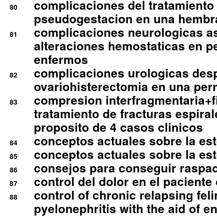
complicaciones del tratamiento
80
pseudogestacion en una hembr
complicaciones neurologicas a
81
alteraciones hemostaticas en p
enfermos
complicaciones urologicas des
82
ovariohisterectomia en una per
compresion interfragmentaria+fi
83
tratamiento de fracturas espirale
proposito de 4 casos clinicos
conceptos actuales sobre la este
84
conceptos actuales sobre la este
85
consejos para conseguir raspad
86
control del dolor en el paciente 
87
control of chronic relapsing feli
88
pyelonephritis with the aid of e