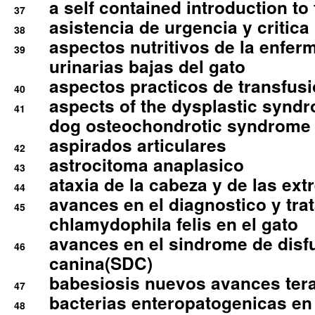
a self contained introduction to
37
asistencia de urgencia y critica
38
aspectos nutritivos de la enfer
39
urinarias bajas del gato
aspectos practicos de transfus
40
aspects of the dysplastic syndr
41
dog osteochondrotic syndrome
aspirados articulares
42
astrocitoma anaplasico
43
ataxia de la cabeza y de las ex
44
avances en el diagnostico y tra
45
chlamydophila felis en el gato
avances en el sindrome de disf
46
canina(SDC)
babesiosis nuevos avances ter
47
bacterias enteropatogenicas en
48