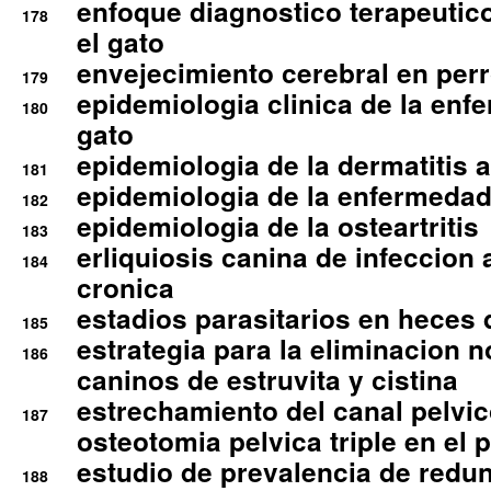
enfoque diagnostico terapeutico 
178
el gato
envejecimiento cerebral en per
179
epidemiologia clinica de la enf
180
gato
epidemiologia de la dermatitis 
181
epidemiologia de la enfermedad
182
epidemiologia de la osteartritis
183
erliquiosis canina de infeccio
184
cronica
estadios parasitarios en heces 
185
estrategia para la eliminacion n
186
caninos de estruvita y cistina
estrechamiento del canal pelvi
187
osteotomia pelvica triple en el 
estudio de prevalencia de redun
188