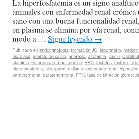
La hiperfosfatemia es un signo analític
animales con enfermedad renal crónica
sano con una buena funcionalidad renal,
en plasma se elimina por vía renal, con
modo a …
Sigue leyendo
→
Publicado en
endocrinología
,
formación JG
,
laboratorio
,
medicin
hidrolasa
,
acetato de calcio
,
anorexia
,
azotemia
,
calcio
,
Calcitriol
aluminio
,
enfermedad renal crónica
,
ERC
,
fosfatos
,
fósforo
,
hidr
hiperfosfatemia
,
hiperparatiroidismo secundario renal
,
hipocalc
parathormona
,
paratohormona
,
PTH
,
tasa de filtración glomerul