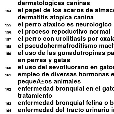
dermatologicas caninas
el papel de los acaros de alma
154
dermatitis atopica canina
el perro ataxico es neurologico
155
el proceso repoductivo normal
156
el perro con urolitiasis por oxal
157
el pseudohermafroditismo mac
158
el uso de las gonadotropinas pa
159
en perras y gatas
el uso del sevofluorano en gato
160
empleo de diversas hormonas e
161
pequeÃ±os animales
enfermedad bronquial en el gat
162
tratamiento
enfermedad bronquial felina o br
163
enfermedad del tracto urinario in
164