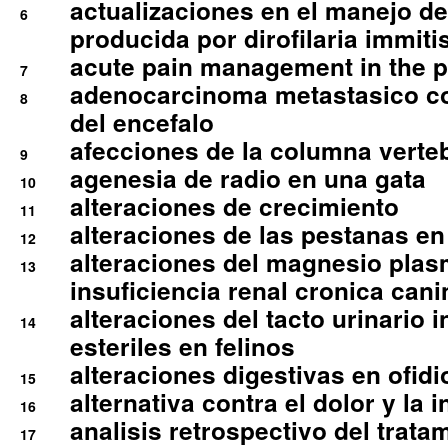
actualizaciones en el manejo de 
6
producida por dirofilaria immiti
acute pain management in the p
7
adenocarcinoma metastasico co
8
del encefalo
afecciones de la columna verte
9
agenesia de radio en una gata
10
alteraciones de crecimiento
11
alteraciones de las pestanas en
12
alteraciones del magnesio plas
13
insuficiencia renal cronica cani
alteraciones del tacto urinario in
14
esteriles en felinos
alteraciones digestivas en ofidi
15
alternativa contra el dolor y la 
16
analisis retrospectivo del tratam
17