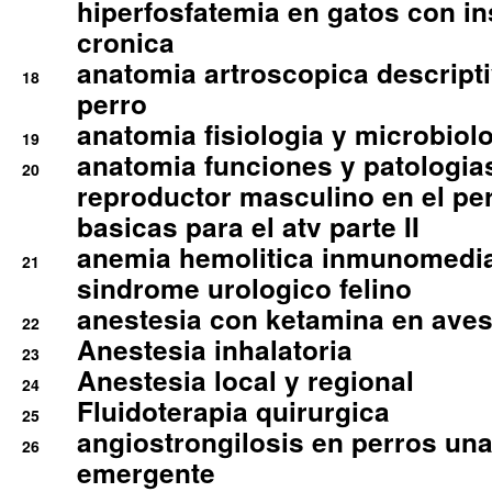
hiperfosfatemia en gatos con in
cronica
anatomia artroscopica descriptiv
18
perro
anatomia fisiologia y microbiolo
19
anatomia funciones y patologia
20
reproductor masculino en el per
basicas para el atv parte II
anemia hemolitica inmunomedia
21
sindrome urologico felino
anestesia con ketamina en aves 
22
Anestesia inhalatoria
23
Anestesia local y regional
24
Fluidoterapia quirurgica
25
angiostrongilosis en perros un
26
emergente