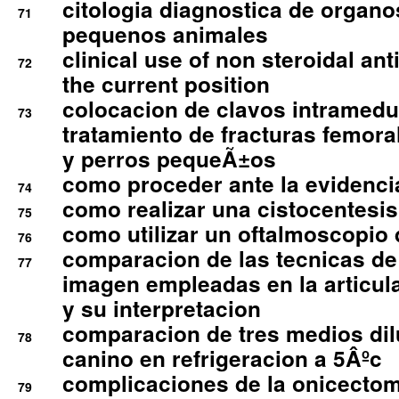
citologia diagnostica de organ
71
pequenos animales
clinical use of non steroidal an
72
the current position
colocacion de clavos intramedu
73
tratamiento de fracturas femoral
y perros pequeÃ±os
como proceder ante la evidencia
74
como realizar una cistocentesis
75
como utilizar un oftalmoscopio 
76
comparacion de las tecnicas de
77
imagen empleadas en la articula
y su interpretacion
comparacion de tres medios di
78
canino en refrigeracion a 5Âºc
complicaciones de la onicectomi
79