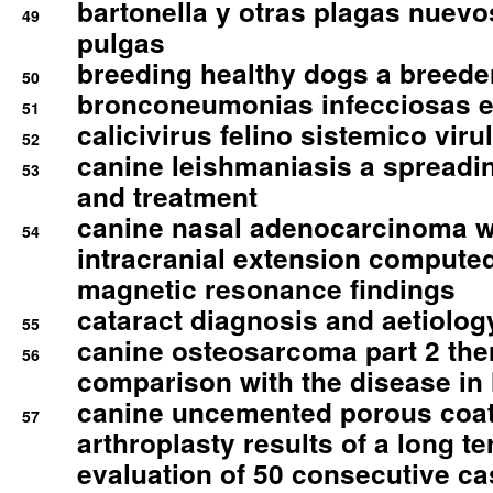
bartonella y otras plagas nuev
49
pulgas
breeding healthy dogs a breede
50
bronconeumonias infecciosas 
51
calicivirus felino sistemico viru
52
canine leishmaniasis a spreadi
53
and treatment
canine nasal adenocarcinoma wi
54
intracranial extension comput
magnetic resonance findings
cataract diagnosis and aetiolog
55
canine osteosarcoma part 2 th
56
comparison with the disease i
canine uncemented porous coate
57
arthroplasty results of a long t
evaluation of 50 consecutive c