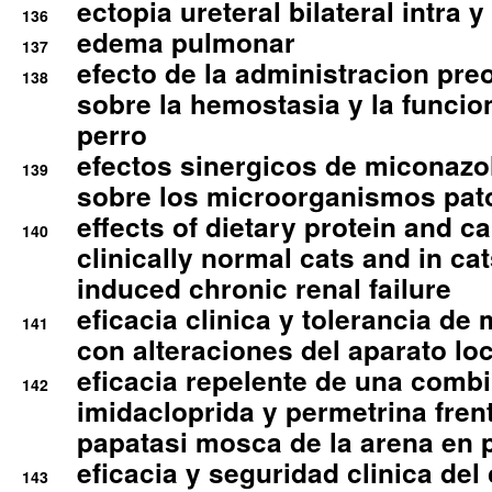
ectopia ureteral bilateral intra 
136
edema pulmonar
137
efecto de la administracion pre
138
sobre la hemostasia y la funcion
perro
efectos sinergicos de miconazol
139
sobre los microorganismos pa
effects of dietary protein and cal
140
clinically normal cats and in cat
induced chronic renal failure
eficacia clinica y tolerancia d
141
con alteraciones del aparato l
eficacia repelente de una comb
142
imidacloprida y permetrina fre
papatasi mosca de la arena en 
eficacia y seguridad clinica del
143