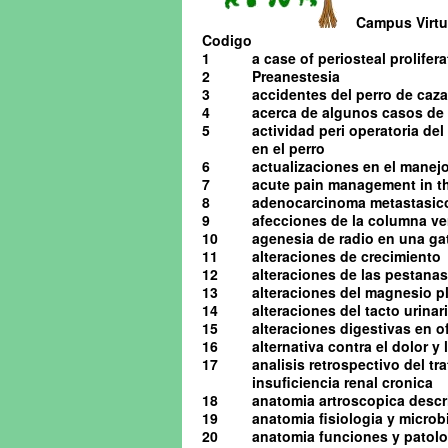
Campus Virtua
Codigo
1
a case of periosteal prolifera
2
Preanestesia
3
accidentes del perro de caza
4
acerca de algunos casos de o
5
actividad peri operatoria de
en el perro
6
actualizaciones en el manejo 
7
acute pain management in th
8
adenocarcinoma metastasico 
9
afecciones de la columna ve
10
agenesia de radio en una ga
11
alteraciones de crecimiento
12
alteraciones de las pestanas
13
alteraciones del magnesio pl
14
alteraciones del tacto urinario
15
alteraciones digestivas en o
16
alternativa contra el dolor y
17
analisis retrospectivo del t
insuficiencia renal cronica
18
anatomia artroscopica descrip
19
anatomia fisiologia y microb
20
anatomia funciones y patolog