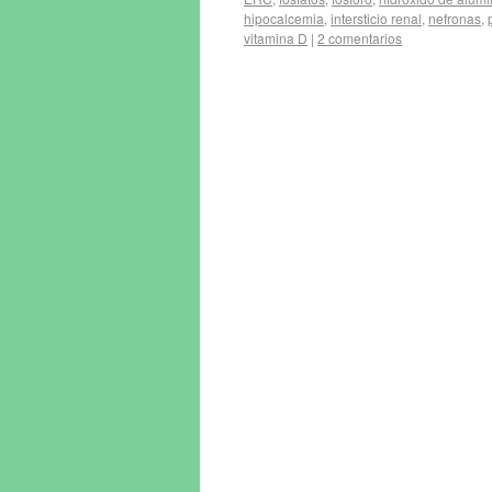
hipocalcemia
,
intersticio renal
,
nefronas
,
vitamina D
|
2 comentarios