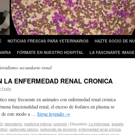
E
NOTICIAS FRESCAS PARA VETERINARIOS
HAZTE SOCIO DE N
NARIA
FÓRMATE EN NUESTRO HOSPITAL
LA FASCINANTE IMAGE
iroidismo secundario renal
N LA ENFERMEDAD RENAL CRONICA
r Fraile
ítico muy frecuente en animales con enfermedad renal crónica
ena funcionalidad renal, el exceso de fosfatos en plasma se
do de este modo a …
Sigue leyendo
→
JG
,
laboratorio
,
medicina interna
,
urología
|
Etiquetado
1α-hidrolasa
,
acetato
itriol
,
carbonato cálcico
,
carbonato de aluminio
,
enfermedad renal crónica
,
nio
,
hipercalcemia
,
hiperfosfatemia
,
hiperparatiroidismo secundario renal
,