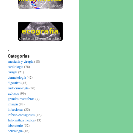
Categorías
anestesia y cirugía
(18)
cardiologia
(78)
cirugía
(21)
dermatología
(42)
digestivo
(45)
endocrinología
(30)
exóticos
(99)
grandes mamíferos
(7)
imagen
(93)
infecciosas
(33)
infecto-contagiosas
(16)
Informática medica
(13)
laboratorio
(52)
neurología
(16)