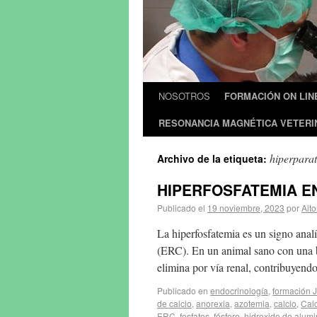
NOSOTROS
FORMACIÓN ON LIN
RESONANCIA MAGNÉTICA VETERI
hiperparat
Archivo de la etiqueta:
HIPERFOSFATEMIA E
Publicado el
19 noviembre, 2023
por
Aito
La hiperfosfatemia es un signo anal
(ERC). En un animal sano con una bu
elimina por vía renal, contribuyen
Publicado en
endocrinología
,
formación 
de calcio
,
anorexia
,
azotemia
,
calcio
,
Calc
ERC
,
fosfatos
,
fósforo
,
hidroxido de alumi