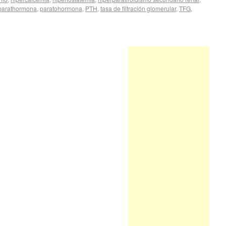
parathormona
,
paratohormona
,
PTH
,
tasa de filtración glomerular
,
TFG
,