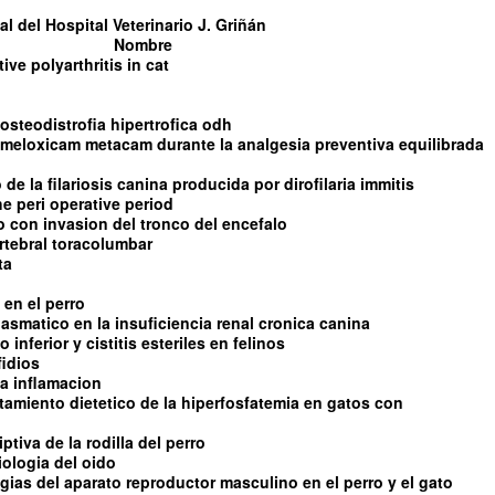
l del Hospital Veterinario J. Griñán
Nombre
tive polyarthritis in cat
steodistrofia hipertrofica odh
l meloxicam metacam durante la analgesia preventiva equilibrada
de la filariosis canina producida por dirofilaria immitis
e peri operative period
con invasion del tronco del encefalo
rtebral toracolumbar
ta
 en el perro
asmatico en la insuficiencia renal cronica canina
 inferior y cistitis esteriles en felinos
fidios
 la inflamacion
ratamiento dietetico de la hiperfosfatemia en gatos con
tiva de la rodilla del perro
iologia del oido
ias del aparato reproductor masculino en el perro y el gato