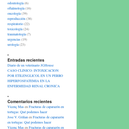
odontología
(6)
oftalmología
(16)
oncología
(39)
reproducción
(38)
respiratorio
(22)
toxicología
(24)
traumatología
(7)
urgencias
(19)
urología
(23)
Entradas recientes
Diario de un veterinario JGHouse
CASO CLINICO: INTOXICACION
POR ETILENGLICOL EN UN PERRO
HIPERFOSFATEMIA EN LA
ENFERMEDAD RENAL CRONICA
Comentarios recientes
Vicenç Mas
en
Fracturas de caparazón en
tortugas: Qué podemos hacer
Jose V. Griñan
en
Fracturas de caparazón
en tortugas: Qué podemos hacer
Vicenç Mas
en
Fracturas de caparazón en