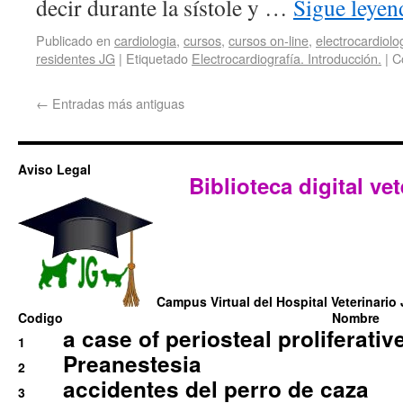
decir durante la sístole y …
Sigue leye
Publicado en
cardiologia
,
cursos
,
cursos on-line
,
electrocardiolo
residentes JG
|
Etiquetado
Electrocardiografía. Introducción.
|
C
←
Entradas más antiguas
Aviso Legal
Biblioteca digital vet
Campus Virtual del Hospital Veterinario 
Codigo
Nombre
a case of periosteal proliferative
1
Preanestesia
2
accidentes del perro de caza
3