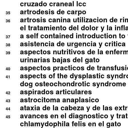
cruzado craneal lcc
artrodesis de carpo
35
artrosis canina utilizacion de r
36
el tratamiento del dolor y la inf
a self contained introduction to
37
asistencia de urgencia y critica
38
aspectos nutritivos de la enfer
39
urinarias bajas del gato
aspectos practicos de transfus
40
aspects of the dysplastic syndr
41
dog osteochondrotic syndrome
aspirados articulares
42
astrocitoma anaplasico
43
ataxia de la cabeza y de las ex
44
avances en el diagnostico y tra
45
chlamydophila felis en el gato