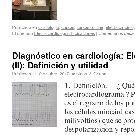
Publicado en
cardiologia
,
cursos
,
cursos on-line
,
electrocardiolo
Etiquetado
Electrocardiología. Indicaciones
|
Comentarios desac
Diagnóstico en cardiología: El
(II): Definición y utilidad
Publicado el
12 octubre, 2012
por
Jose V. Griñan
1.-Definición. ¿ Qué
electrocardiograma ? 
es el registro de los po
las células miocárdica
milivoltios) que se pro
despolarización y repol