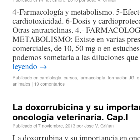
4-Farmacología y metabolismo. 5-Efect
cardiotoxicidad. 6-Dosis y cardioprotec
Otras antraciclinas. 4.- FARMACOLO
METABOLISMO: Existe en varias pres
comerciales, de 10, 50 mg o en estuche
podemos sometarla a las diluciones q
leyendo
→
Publicado en
cardiologia
,
cursos
,
farmacología
,
formación JG
,
o
animales
|
19 comentarios
La doxorrubicina y su importa
oncología veterinaria. Cap.I
Publicado el
7 noviembre, 2013
por
Jose V. Griñan
La doxorrubina y su importancia en onco