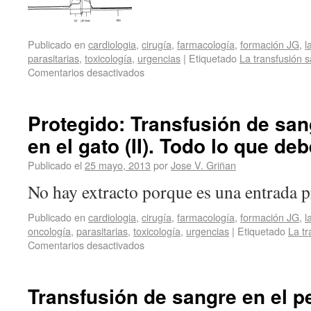
Publicado en
cardiologia
,
cirugía
,
farmacología
,
formación JG
,
l
parasitarias
,
toxicología
,
urgencias
|
Etiquetado
La transfusión 
Comentarios desactivados
Protegido: Transfusión de san
en el gato (II). Todo lo que d
Publicado el
25 mayo, 2013
por
Jose V. Griñan
No hay extracto porque es una entrada p
Publicado en
cardiologia
,
cirugía
,
farmacología
,
formación JG
,
l
oncología
,
parasitarias
,
toxicología
,
urgencias
|
Etiquetado
La tr
Comentarios desactivados
Transfusión de sangre en el pe