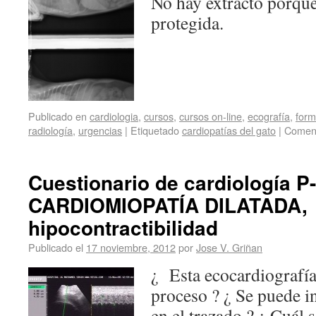
No hay extracto porque
protegida.
Publicado en
cardiologia
,
cursos
,
cursos on-line
,
ecografía
,
form
radiología
,
urgencias
|
Etiquetado
cardiopatías del gato
|
Coment
Cuestionario de cardiología P-
CARDIOMIOPATÍA DILATADA,
hipocontractibilidad
Publicado el
17 noviembre, 2012
por
Jose V. Griñan
¿ Esta ecocardiografía
proceso ? ¿ Se puede in
en el trazado ? ¿ Cuál s