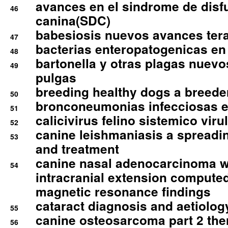
avances en el sindrome de disf
46
canina(SDC)
babesiosis nuevos avances ter
47
bacterias enteropatogenicas en
48
bartonella y otras plagas nuev
49
pulgas
breeding healthy dogs a breede
50
bronconeumonias infecciosas 
51
calicivirus felino sistemico viru
52
canine leishmaniasis a spreadi
53
and treatment
canine nasal adenocarcinoma wi
54
intracranial extension comput
magnetic resonance findings
cataract diagnosis and aetiolog
55
canine osteosarcoma part 2 th
56