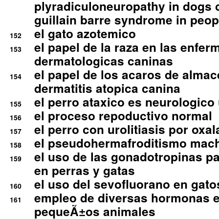
plyradiculoneuropathy in dogs 
guillain barre syndrome in peop
el gato azotemico
152
el papel de la raza en las enfe
153
dermatologicas caninas
el papel de los acaros de alma
154
dermatitis atopica canina
el perro ataxico es neurologico
155
el proceso repoductivo normal
156
el perro con urolitiasis por oxal
157
el pseudohermafroditismo mac
158
el uso de las gonadotropinas pa
159
en perras y gatas
el uso del sevofluorano en gato
160
empleo de diversas hormonas e
161
pequeÃ±os animales