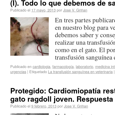
(I). Todo lo que debemos de sa
Publicado el
17 mayo, 2013
por
Jose V. Griñan
En tres partes public
en nuestro blog para ve
debemos saber y consej
realizar una transfusió
como en el gato. El po
transfusión sanguíne
Publicado en
cardiologia
,
farmacología
,
laboratorio
,
medicina in
urgencias
|
Etiquetado
La transfusión sanguínea en veterinaria
|
Protegido: Cardiomiopatía rest
gato ragdoll joven. Respuesta 
Publicado el
9 febrero, 2013
por
Jose V. Griñan