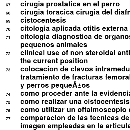
cirugia prostatica en el perro
67
cirugia toracica cirugia del dia
68
cistocentesis
69
citologia aplicada otitis externa
70
citologia diagnostica de organ
71
pequenos animales
clinical use of non steroidal an
72
the current position
colocacion de clavos intramedu
73
tratamiento de fracturas femoral
y perros pequeÃ±os
como proceder ante la evidencia
74
como realizar una cistocentesis
75
como utilizar un oftalmoscopio 
76
comparacion de las tecnicas de
77
imagen empleadas en la articula