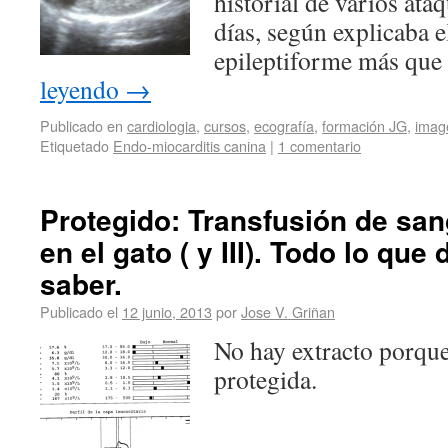
historial de varios ata
días, según explicaba e
epileptiforme más que
leyendo
→
Publicado en
cardiologia
,
cursos
,
ecografía
,
formación JG
,
imag
Etiquetado
Endo-miocarditis canina
|
1 comentario
Protegido: Transfusión de san
en el gato ( y III). Todo lo qu
saber.
Publicado el
12 junio, 2013
por
Jose V. Griñan
No hay extracto porque
protegida.