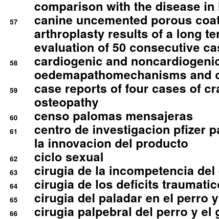
comparison with the disease i
canine uncemented porous coate
57
arthroplasty results of a long t
evaluation of 50 consecutive c
cardiogenic and noncardiogeni
58
oedemapathomechanisms and 
case reports of four cases of c
59
osteopathy
censo palomas mensajeras
60
centro de investigacion pfizer p
61
la innovacion del producto
ciclo sexual
62
cirugia de la incompetencia del 
63
cirugia de los deficits traumati
64
cirugia del paladar en el perro y
65
cirugia palpebral del perro y el 
66