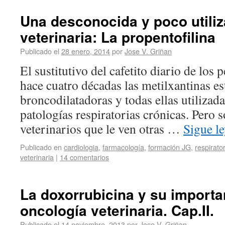
Una desconocida y poco utili
veterinaria: La propentofilina
Publicado el
28 enero, 2014
por
Jose V. Griñan
El sustitutivo del cafetito diario de los 
hace cuatro décadas las metilxantinas e
broncodilatadoras y todas ellas utilizada
patologías respiratorias crónicas. Pero 
veterinarios que le ven otras …
Sigue l
Publicado en
cardiologia
,
farmacología
,
formación JG
,
respirator
veterinaria
|
14 comentarios
La doxorrubicina y su importa
oncología veterinaria. Cap.II.
Publicado el
14 noviembre, 2013
por
Jose V. Griñan