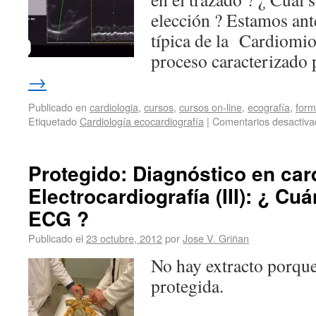
elección ? Estamos ant
típica de la Cardiomio
proceso caracterizad
→
Publicado en
cardiologia
,
cursos
,
cursos on-line
,
ecografía
,
form
Etiquetado
Cardiología ecocardiografía
|
Comentarios desactiva
Protegido: Diagnóstico en car
Electrocardiografía (III): ¿ 
ECG ?
Publicado el
23 octubre, 2012
por
Jose V. Griñan
No hay extracto porque
protegida.