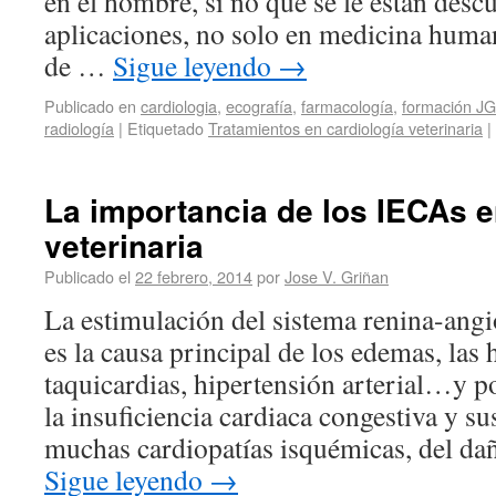
en el hombre, si no que se le están desc
aplicaciones, no solo en medicina human
de …
Sigue leyendo
→
Publicado en
cardiologia
,
ecografía
,
farmacología
,
formación JG
radiología
|
Etiquetado
Tratamientos en cardiología veterinaria
|
La importancia de los IECAs e
veterinaria
Publicado el
22 febrero, 2014
por
Jose V. Griñan
La estimulación del sistema renina-angi
es la causa principal de los edemas, las h
taquicardias, hipertensión arterial…y po
la insuficiencia cardiaca congestiva y s
muchas cardiopatías isquémicas, del da
Sigue leyendo
→