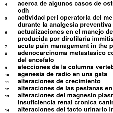
acerca de algunos casos de oste
4
odh
actividad peri operatoria del 
5
durante la analgesia preventiva 
actualizaciones en el manejo de 
6
producida por dirofilaria immiti
acute pain management in the p
7
adenocarcinoma metastasico co
8
del encefalo
afecciones de la columna verte
9
agenesia de radio en una gata
10
alteraciones de crecimiento
11
alteraciones de las pestanas en
12
alteraciones del magnesio plas
13
insuficiencia renal cronica cani
alteraciones del tacto urinario in
14