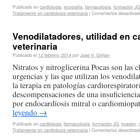
Publicado en
cardiologia
,
ecografía
,
farmacología
,
formación JG
Tratamiento en cardiología veterinaria
|
Comentarios desactivad
Venodilatadores, utilidad en c
veterinaria
Publicado el
12 febrero, 2014
por
Jose V. Griñan
Nitratos y nitroglicerina Pocas son las c
urgencias y las que utilizan los venodil
la terapia en patologías cardiorespirator
descompensaciones de una insuficiencia
por endocardiosis mitral o cardiomiopa
leyendo
→
Publicado en
cardiologia
,
farmacología
,
formación JG
,
imagen
,
Tratamiento en cardiología veterinaria
|
Comentarios desactivad