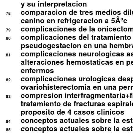
y su interpretacion
comparacion de tres medios di
78
canino en refrigeracion a 5Âºc
complicaciones de la onicectomi
79
complicaciones del tratamiento
80
pseudogestacion en una hembr
complicaciones neurologicas a
81
alteraciones hemostaticas en p
enfermos
complicaciones urologicas des
82
ovariohisterectomia en una per
compresion interfragmentaria+fi
83
tratamiento de fracturas espirale
proposito de 4 casos clinicos
conceptos actuales sobre la este
84
conceptos actuales sobre la este
85