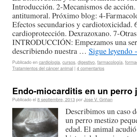
Introducción. 2-Mecanismos de acción. 3
antitumoral. Próximo blog: 4-Farmacol
Efectos secundarios y cardiotoxicidad. 
cardioprotección. Dexrazoxano. 7-Otras a
INTRODUCCIÓN: Empezamos una seri
describiendo nuestra …
Sigue leyendo
Publicado en
cardiologia
,
cursos
,
digestivo
,
farmacología
,
forma
Tratamientos del cáncer animal
|
4 comentarios
Endo-miocarditis en un perro 
Publicado el
8 septiembre, 2013
por
Jose V. Griñan
Describimos un caso d
un perro mestizo pequ
edad. El animal acudió 