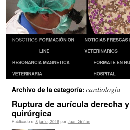
NOSOTROS
FORMACIÓN ON
NOTICIAS FRESCAS
LINE
VETERINARIOS
RESONANCIA MAGNÉTICA
FÓRMATE EN N
VETERINARIA
HOSPITAL
cardiologia
Archivo de la categoría:
Ruptura de aurícula derecha y
quirúrgica
Publicado el
8 junio, 2016
por
Juan Griñán