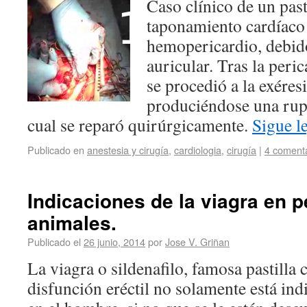
Caso clínico de un pas
taponamiento cardíaco
hemopericardio, debid
auricular. Tras la peri
se procedió a la exéresi
produciéndose una rupt
cual se reparó quirúrgicamente.
Sigue 
Publicado en
anestesia y cirugía
,
cardiologia
,
cirugía
|
4 coment
Indicaciones de la viagra en 
animales.
Publicado el
26 junio, 2014
por
Jose V. Griñan
La viagra o sildenafilo, famosa pastilla 
disfunción eréctil no solamente está ind