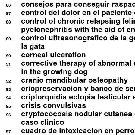
consejos para conseguir raspad
86
control del dolor en el paciente 
87
control of chronic relapsing feli
88
pyelonephritis with the aid of e
control ultrasonografico de la g
89
la gata
corneal ulceration
90
corrective therapy of abnormal
91
in the growing dog
cranio mandibular osteopathy
92
criopreservacion y banco de s
93
criptorquidia ectopia testicular 
94
crisis convulsivas
95
cryptococosis nodular cutanea
96
caso clinico
cuadro de intoxicacion en perro
97