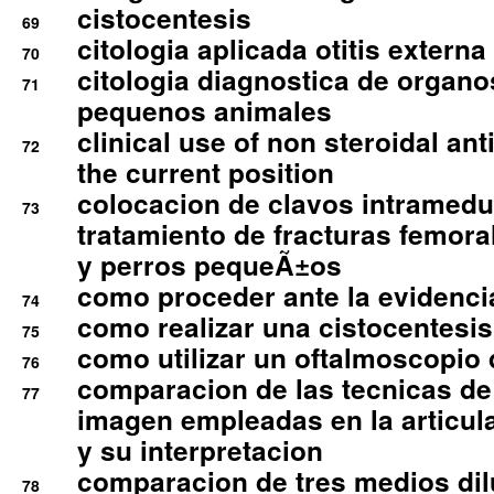
cistocentesis
69
citologia aplicada otitis externa
70
citologia diagnostica de organ
71
pequenos animales
clinical use of non steroidal an
72
the current position
colocacion de clavos intramedu
73
tratamiento de fracturas femoral
y perros pequeÃ±os
como proceder ante la evidencia
74
como realizar una cistocentesis
75
como utilizar un oftalmoscopio 
76
comparacion de las tecnicas de
77
imagen empleadas en la articula
y su interpretacion
comparacion de tres medios di
78