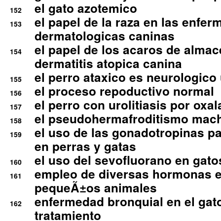
el gato azotemico
152
el papel de la raza en las enfe
153
dermatologicas caninas
el papel de los acaros de alma
154
dermatitis atopica canina
el perro ataxico es neurologico
155
el proceso repoductivo normal
156
el perro con urolitiasis por oxal
157
el pseudohermafroditismo mac
158
el uso de las gonadotropinas pa
159
en perras y gatas
el uso del sevofluorano en gato
160
empleo de diversas hormonas e
161
pequeÃ±os animales
enfermedad bronquial en el gat
162
tratamiento