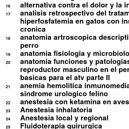
alternativa contra el dolor y la 
16
analisis retrospectivo del tratam
17
hiperfosfatemia en gatos con in
cronica
anatomia artroscopica descriptiv
18
perro
anatomia fisiologia y microbiolo
19
anatomia funciones y patologia
20
reproductor masculino en el per
basicas para el atv parte II
anemia hemolitica inmunomedia
21
sindrome urologico felino
anestesia con ketamina en aves 
22
Anestesia inhalatoria
23
Anestesia local y regional
24
Fluidoterapia quirurgica
25