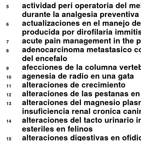
actividad peri operatoria del 
5
durante la analgesia preventiva 
actualizaciones en el manejo de 
6
producida por dirofilaria immiti
acute pain management in the p
7
adenocarcinoma metastasico co
8
del encefalo
afecciones de la columna verte
9
agenesia de radio en una gata
10
alteraciones de crecimiento
11
alteraciones de las pestanas en
12
alteraciones del magnesio plas
13
insuficiencia renal cronica cani
alteraciones del tacto urinario in
14
esteriles en felinos
alteraciones digestivas en ofidi
15