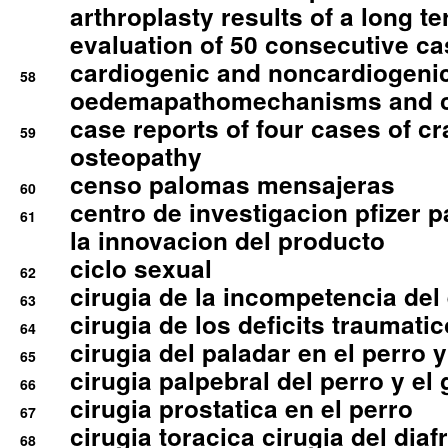
arthroplasty results of a long t
evaluation of 50 consecutive c
cardiogenic and noncardiogeni
58
oedemapathomechanisms and 
case reports of four cases of c
59
osteopathy
censo palomas mensajeras
60
centro de investigacion pfizer p
61
la innovacion del producto
ciclo sexual
62
cirugia de la incompetencia del 
63
cirugia de los deficits traumati
64
cirugia del paladar en el perro y
65
cirugia palpebral del perro y el 
66
cirugia prostatica en el perro
67
cirugia toracica cirugia del dia
68