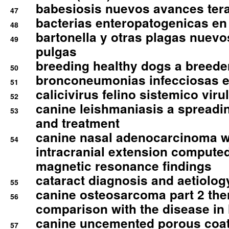
babesiosis nuevos avances ter
47
bacterias enteropatogenicas en
48
bartonella y otras plagas nuev
49
pulgas
breeding healthy dogs a breede
50
bronconeumonias infecciosas 
51
calicivirus felino sistemico viru
52
canine leishmaniasis a spreadi
53
and treatment
canine nasal adenocarcinoma wi
54
intracranial extension comput
magnetic resonance findings
cataract diagnosis and aetiolog
55
canine osteosarcoma part 2 th
56
comparison with the disease i
canine uncemented porous coate
57