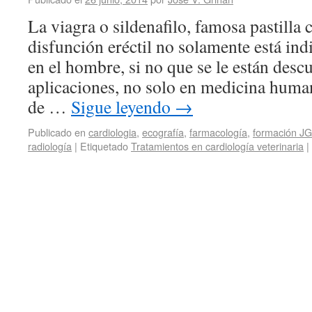
La viagra o sildenafilo, famosa pastilla 
disfunción eréctil no solamente está ind
en el hombre, si no que se le están desc
aplicaciones, no solo en medicina human
de …
Sigue leyendo
→
Publicado en
cardiologia
,
ecografía
,
farmacología
,
formación JG
radiología
|
Etiquetado
Tratamientos en cardiología veterinaria
|