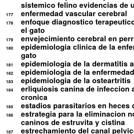
sistemico felino evidencias de 
enfermedad vascular cerebral
177
enfoque diagnostico terapeutico 
178
el gato
envejecimiento cerebral en per
179
epidemiologia clinica de la enf
180
gato
epidemiologia de la dermatitis 
181
epidemiologia de la enfermedad
182
epidemiologia de la osteartritis
183
erliquiosis canina de infeccio
184
cronica
estadios parasitarios en heces 
185
estrategia para la eliminacion n
186
caninos de estruvita y cistina
estrechamiento del canal pelvi
187