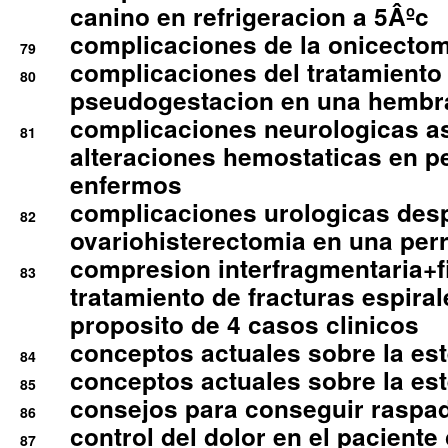
canino en refrigeracion a 5Âºc
complicaciones de la onicectomi
79
complicaciones del tratamiento
80
pseudogestacion en una hembr
complicaciones neurologicas a
81
alteraciones hemostaticas en p
enfermos
complicaciones urologicas des
82
ovariohisterectomia en una per
compresion interfragmentaria+fi
83
tratamiento de fracturas espirale
proposito de 4 casos clinicos
conceptos actuales sobre la este
84
conceptos actuales sobre la este
85
consejos para conseguir raspad
86
control del dolor en el paciente 
87