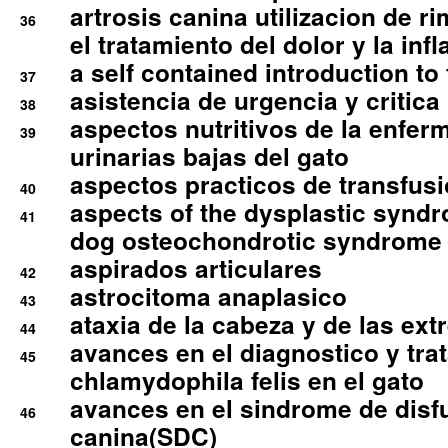
artrosis canina utilizacion de r
36
el tratamiento del dolor y la inf
a self contained introduction to
37
asistencia de urgencia y critica
38
aspectos nutritivos de la enfer
39
urinarias bajas del gato
aspectos practicos de transfus
40
aspects of the dysplastic syndr
41
dog osteochondrotic syndrome
aspirados articulares
42
astrocitoma anaplasico
43
ataxia de la cabeza y de las ex
44
avances en el diagnostico y tra
45
chlamydophila felis en el gato
avances en el sindrome de disf
46
canina(SDC)