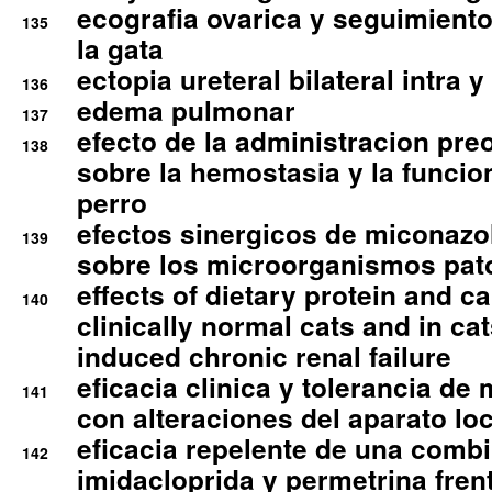
ecografia ovarica y seguimiento
135
la gata
ectopia ureteral bilateral intra 
136
edema pulmonar
137
efecto de la administracion pre
138
sobre la hemostasia y la funcion
perro
efectos sinergicos de miconazol
139
sobre los microorganismos pa
effects of dietary protein and cal
140
clinically normal cats and in cat
induced chronic renal failure
eficacia clinica y tolerancia d
141
con alteraciones del aparato l
eficacia repelente de una comb
142
imidacloprida y permetrina fre