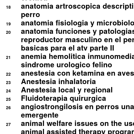
anatomia artroscopica descriptiv
18
perro
anatomia fisiologia y microbiolo
19
anatomia funciones y patologia
20
reproductor masculino en el per
basicas para el atv parte II
anemia hemolitica inmunomedia
21
sindrome urologico felino
anestesia con ketamina en aves 
22
Anestesia inhalatoria
23
Anestesia local y regional
24
Fluidoterapia quirurgica
25
angiostrongilosis en perros un
26
emergente
animal welfare issues on the use
27
animal assisted therapy progra