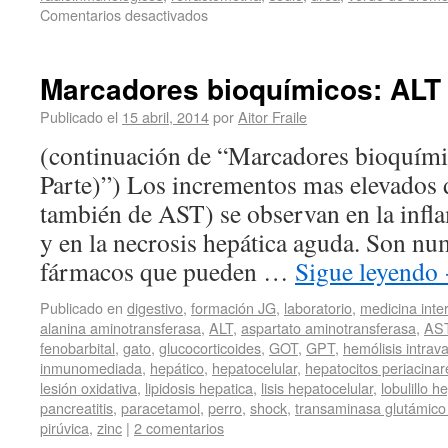
Comentarios desactivados
Marcadores bioquímicos: ALT 
Publicado el
15 abril, 2014
por
Aitor Fraile
(continuación de “Marcadores bioquím
Parte)”) Los incrementos mas elevados
también de AST) se observan en la infl
y en la necrosis hepática aguda. Son nu
fármacos que pueden …
Sigue leyendo
Publicado en
digestivo
,
formación JG
,
laboratorio
,
medicina inte
alanina aminotransferasa
,
ALT
,
aspartato aminotransferasa
,
AS
fenobarbital
,
gato
,
glucocorticoides
,
GOT
,
GPT
,
hemólisis intrav
inmunomediada
,
hepático
,
hepatocelular
,
hepatocitos periacinar
lesión oxidativa
,
lipidosis hepatica
,
lisis hepatocelular
,
lobulillo h
pancreatitis
,
paracetamol
,
perro
,
shock
,
transaminasa glutámico 
pirúvica
,
zinc
|
2 comentarios