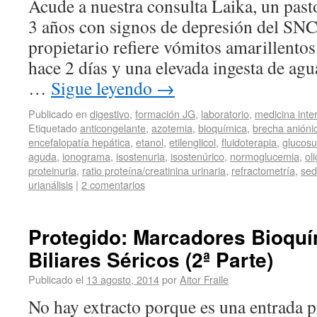
Acude a nuestra consulta Laika, un pas
3 años con signos de depresión del SNC
propietario refiere vómitos amarillento
hace 2 días y una elevada ingesta de agu
…
Sigue leyendo
→
Publicado en
digestivo
,
formación JG
,
laboratorio
,
medicina inte
Etiquetado
anticongelante
,
azotemia
,
bioquímica
,
brecha anióni
encefalopatía hepática
,
etanol
,
etilenglicol
,
fluidoterapia
,
glucosu
aguda
,
ionograma
,
isostenuria
,
isostenúrico
,
normoglucemia
,
ol
proteinuria
,
ratio proteína/creatinina urinaria
,
refractometría
,
sed
urianálisis
|
2 comentarios
Protegido: Marcadores Bioquí
Biliares Séricos (2ª Parte)
Publicado el
13 agosto, 2014
por
Aitor Fraile
No hay extracto porque es una entrada p