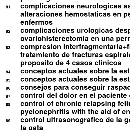
complicaciones neurologicas a
81
alteraciones hemostaticas en p
enfermos
complicaciones urologicas des
82
ovariohisterectomia en una per
compresion interfragmentaria+fi
83
tratamiento de fracturas espirale
proposito de 4 casos clinicos
conceptos actuales sobre la este
84
conceptos actuales sobre la este
85
consejos para conseguir raspad
86
control del dolor en el paciente 
87
control of chronic relapsing feli
88
pyelonephritis with the aid of e
control ultrasonografico de la g
89
la gata