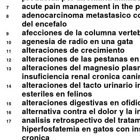
acute pain management in the p
7
adenocarcinoma metastasico co
8
del encefalo
afecciones de la columna verte
9
agenesia de radio en una gata
10
alteraciones de crecimiento
11
alteraciones de las pestanas en
12
alteraciones del magnesio plas
13
insuficiencia renal cronica cani
alteraciones del tacto urinario in
14
esteriles en felinos
alteraciones digestivas en ofidi
15
alternativa contra el dolor y la 
16
analisis retrospectivo del tratam
17
hiperfosfatemia en gatos con in
cronica