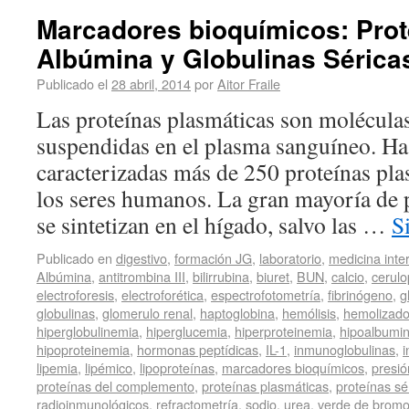
Marcadores bioquímicos: Prot
Albúmina y Globulinas Séricas
Publicado el
28 abril, 2014
por
Aitor Fraile
Las proteínas plasmáticas son molécula
suspendidas en el plasma sanguíneo. Has
caracterizadas más de 250 proteínas pla
los seres humanos. La gran mayoría de 
se sintetizan en el hígado, salvo las …
S
Publicado en
digestivo
,
formación JG
,
laboratorio
,
medicina inte
Albúmina
,
antitrombina III
,
bilirrubina
,
biuret
,
BUN
,
calcio
,
cerul
electroforesis
,
electroforética
,
espectrofotometría
,
fibrinógeno
,
g
globulinas
,
glomerulo renal
,
haptoglobina
,
hemólisis
,
hemolizad
hiperglobulinemia
,
hiperglucemia
,
hiperproteinemia
,
hipoalbumi
hipoproteinemia
,
hormonas peptídicas
,
IL-1
,
inmunoglobulinas
,
lipemia
,
lipémico
,
lipoproteínas
,
marcadores bioquímicos
,
presió
proteínas del complemento
,
proteínas plasmáticas
,
proteínas sé
radioinmunológicos
,
refractometría
,
sodio
,
urea
,
verde de bromo