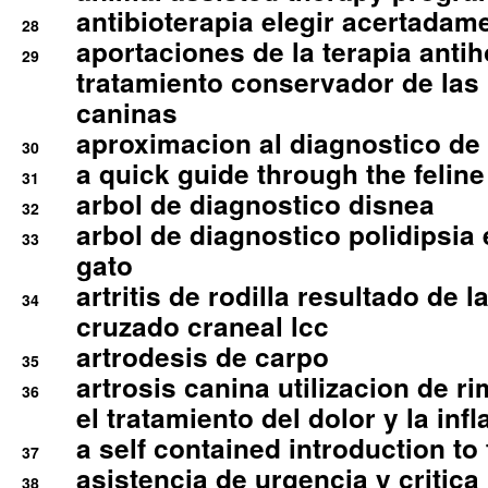
antibioterapia elegir acertadam
28
aportaciones de la terapia anti
29
tratamiento conservador de las 
caninas
aproximacion al diagnostico de p
30
a quick guide through the feli
31
arbol de diagnostico disnea
32
arbol de diagnostico polidipsia 
33
gato
artritis de rodilla resultado de 
34
cruzado craneal lcc
artrodesis de carpo
35
artrosis canina utilizacion de r
36
el tratamiento del dolor y la inf
a self contained introduction to
37
asistencia de urgencia y critica
38