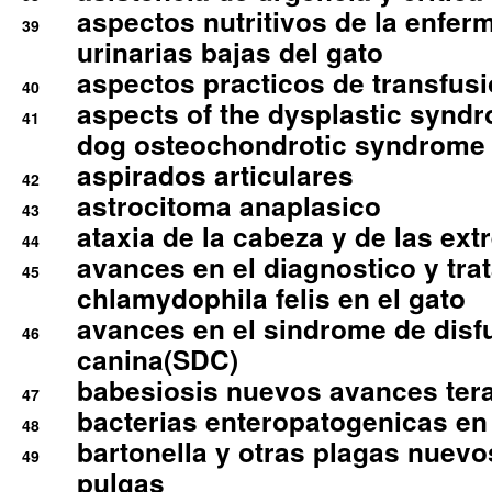
aspectos nutritivos de la enfer
39
urinarias bajas del gato
aspectos practicos de transfus
40
aspects of the dysplastic syndr
41
dog osteochondrotic syndrome
aspirados articulares
42
astrocitoma anaplasico
43
ataxia de la cabeza y de las ex
44
avances en el diagnostico y tra
45
chlamydophila felis en el gato
avances en el sindrome de disf
46
canina(SDC)
babesiosis nuevos avances ter
47
bacterias enteropatogenicas en
48
bartonella y otras plagas nuev
49
pulgas