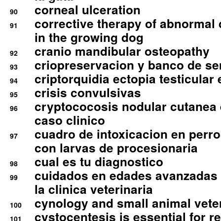
corneal ulceration
90
corrective therapy of abnormal
91
in the growing dog
cranio mandibular osteopathy
92
criopreservacion y banco de s
93
criptorquidia ectopia testicular 
94
crisis convulsivas
95
cryptococosis nodular cutanea
96
caso clinico
cuadro de intoxicacion en perro
97
con larvas de procesionaria
cual es tu diagnostico
98
cuidados en edades avanzadas
99
la clinica veterinaria
cynology and small animal vete
100
cystocentesis is essential for re
101