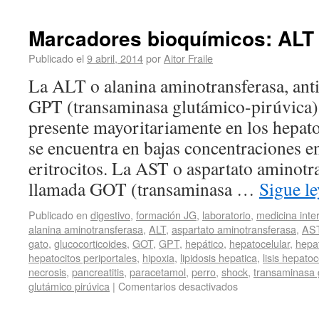
Marcadores bioquímicos: ALT 
Publicado el
9 abril, 2014
por
Aitor Fraile
La ALT o alanina aminotransferasa, an
GPT (transaminasa glutámico-pirúvica)
presente mayoritariamente en los hepat
se encuentra en bajas concentraciones e
eritrocitos. La AST o aspartato aminotr
llamada GOT (transaminasa …
Sigue l
Publicado en
digestivo
,
formación JG
,
laboratorio
,
medicina inte
alanina aminotransferasa
,
ALT
,
aspartato aminotransferasa
,
AS
gato
,
glucocorticoides
,
GOT
,
GPT
,
hepático
,
hepatocelular
,
hepat
hepatocitos periportales
,
hipoxia
,
lipidosis hepatica
,
lisis hepatoc
necrosis
,
pancreatitis
,
paracetamol
,
perro
,
shock
,
transaminasa 
glutámico pirúvica
|
Comentarios desactivados