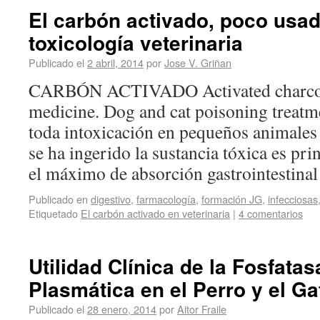
El carbón activado, poco usad
toxicología veterinaria
Publicado el
2 abril, 2014
por
Jose V. Griñan
CARBÓN ACTIVADO Activated charcoal
medicine. Dog and cat poisoning treatme
toda intoxicación en pequeños animales 
se ha ingerido la sustancia tóxica es pri
el máximo de absorción gastrointestin
Publicado en
digestivo
,
farmacología
,
formación JG
,
infecciosas
Etiquetado
El carbón activado en veterinaria
|
4 comentarios
Utilidad Clínica de la Fosfatas
Plasmática en el Perro y el Ga
Publicado el
28 enero, 2014
por
Aitor Fraile