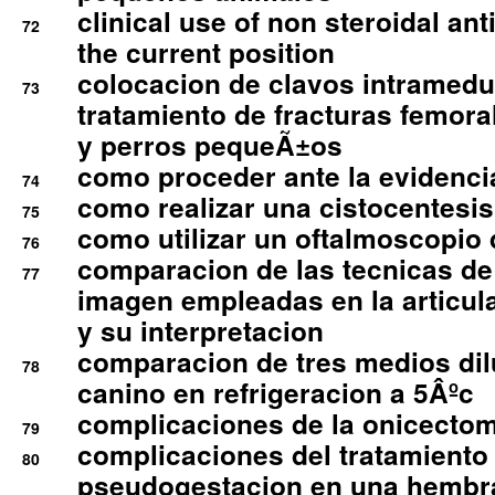
clinical use of non steroidal an
72
the current position
colocacion de clavos intramedu
73
tratamiento de fracturas femoral
y perros pequeÃ±os
como proceder ante la evidencia
74
como realizar una cistocentesis
75
como utilizar un oftalmoscopio 
76
comparacion de las tecnicas de
77
imagen empleadas en la articula
y su interpretacion
comparacion de tres medios di
78
canino en refrigeracion a 5Âºc
complicaciones de la onicectomi
79
complicaciones del tratamiento
80
pseudogestacion en una hembr