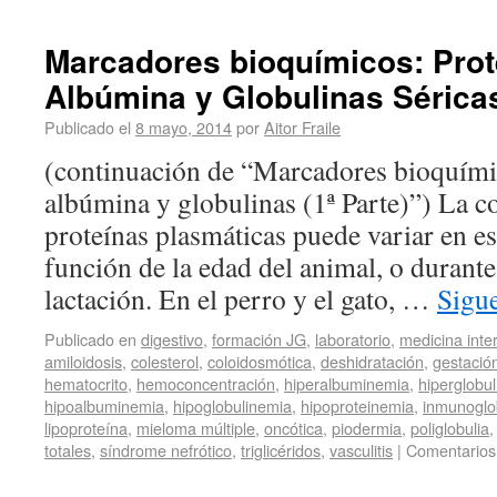
Marcadores bioquímicos: Prot
Albúmina y Globulinas Séricas
Publicado el
8 mayo, 2014
por
Aitor Fraile
(continuación de “Marcadores bioquímic
albúmina y globulinas (1ª Parte)”) La c
proteínas plasmáticas puede variar en es
función de la edad del animal, o durante 
lactación. En el perro y el gato, …
Sigu
Publicado en
digestivo
,
formación JG
,
laboratorio
,
medicina inte
amiloidosis
,
colesterol
,
coloidosmótica
,
deshidratación
,
gestació
hematocrito
,
hemoconcentración
,
hiperalbuminemia
,
hiperglobu
hipoalbuminemia
,
hipoglobulinemia
,
hipoproteinemia
,
inmunoglo
lipoproteína
,
mieloma múltiple
,
oncótica
,
piodermia
,
poliglobulia
totales
,
síndrome nefrótico
,
triglicéridos
,
vasculitis
|
Comentarios