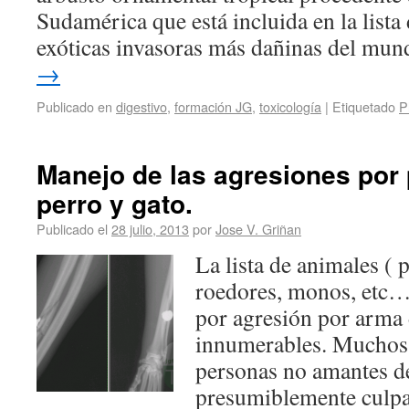
Sudamérica que está incluida en la lista
exóticas invasoras más dañinas del mu
→
Publicado en
digestivo
,
formación JG
,
toxicología
|
Etiquetado
P
Manejo de las agresiones por 
perro y gato.
Publicado el
28 julio, 2013
por
Jose V. Griñan
La lista de animales ( p
roedores, monos, etc…
por agresión por arma
innumerables. Muchos 
personas no amantes de
presumiblemente culpab