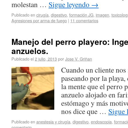
molestan …
Sigue leyendo
→
Publicado en
cirugía
,
digestivo
,
formación JG
,
imagen
,
toxicolog
Agresiones por arma de fuego
|
11 comentarios
Manejo del perro playero: Ing
anzuelos.
Publicado el
2 julio, 2013
por
Jose V. Griñan
Cuando un cliente nos 
paseando por la playa,
la mente que el perro 
anzuelo alojado en far
estómago y más motivo
nos dice que …
Sigue 
Publicado en
anestesia y cirugía
,
digestivo
,
endoscopia
,
formac
comentario