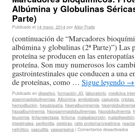
Albúmina y Globulinas Séricas
Parte)
Publicado el
14 mayo, 2014
por
Aitor Fraile
(continuación de “Marcadores bioquímic
albúmina y globulinas (2ª Parte)”) Las p
proteína se producen en las enteropatía
proteína. Son muy numerosos los cambio
gastrointestinales que conducen a una e
de proteínas, como …
Sigue leyendo
→
Publicado en
digestivo
,
formación JG
,
laboratorio
,
medicina inte
agammaglobulinemias
,
Albúmina
,
amiloidosis
,
caquexia
,
criptas
hemodilución
,
hepatopatía
,
hiperalbuminemia
,
hiperglobulinemi
hipoalbuminemia
,
hipogammaglobulinemias
,
hipoglobulinemia
,
h
leucemia
,
linfangiectasia
,
linfoma
,
malaabsorción
,
maladigestión
intestinales
,
peritonitis
,
piotórax
,
ratio proteína/creatinina
,
reacta
nefrótico
,
vasculitis
,
vasopresina
|
Comentarios desactivados