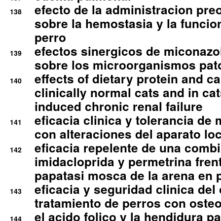
efecto de la administracion pre
138
sobre la hemostasia y la funcion
perro
efectos sinergicos de miconazol
139
sobre los microorganismos pa
effects of dietary protein and cal
140
clinically normal cats and in cat
induced chronic renal failure
eficacia clinica y tolerancia d
141
con alteraciones del aparato l
eficacia repelente de una comb
142
imidacloprida y permetrina fre
papatasi mosca de la arena en 
eficacia y seguridad clinica del
143
tratamiento de perros con osteoa
el acido folico y la hendidura pa
144