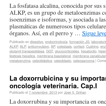
La fosfatasa alcalina, conocida por sus 
ALKP, es un grupo de metaloenzimas c
isoenzimas e isoformas, y asociada a l
plasmáticas de numerosos tipos celulare
órganos. Así, en el perro y …
Sigue le
Publicado en
digestivo
,
endocrinología
,
formación JG
,
laboratori
ALKP
,
ALP
,
anticonvulsivo
,
AP
,
colestasis
,
cortisol
,
Cushing
,
enz
glutamil transpeptidasa
,
GGT
,
glucocorticoides
,
hepatocito
,
hiper
lipidosis hepatica
,
membrana basolateral
,
membrana canalicular
metaloenzima
,
osteoblástica
,
osteoblasto
,
osteosarcoma
|
Comen
La doxorrubicina y su importa
oncología veterinaria. Cap.I
Publicado el
7 noviembre, 2013
por
Jose V. Griñan
La doxorrubina y su importancia en onco