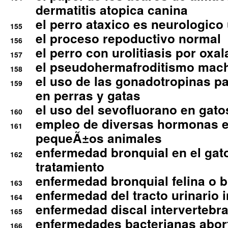
dermatitis atopica canina
el perro ataxico es neurologico
155
el proceso repoductivo normal
156
el perro con urolitiasis por oxal
157
el pseudohermafroditismo mac
158
el uso de las gonadotropinas pa
159
en perras y gatas
el uso del sevofluorano en gato
160
empleo de diversas hormonas e
161
pequeÃ±os animales
enfermedad bronquial en el gat
162
tratamiento
enfermedad bronquial felina o br
163
enfermedad del tracto urinario in
164
enfermedad discal intervertebra
165
enfermedades bacterianas abort
166