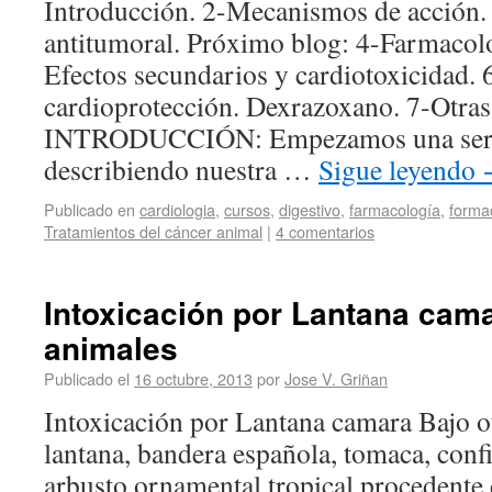
Introducción. 2-Mecanismos de acción. 3
antitumoral. Próximo blog: 4-Farmacol
Efectos secundarios y cardiotoxicidad. 
cardioprotección. Dexrazoxano. 7-Otras a
INTRODUCCIÓN: Empezamos una seri
describiendo nuestra …
Sigue leyendo
Publicado en
cardiologia
,
cursos
,
digestivo
,
farmacología
,
forma
Tratamientos del cáncer animal
|
4 comentarios
Intoxicación por Lantana cam
animales
Publicado el
16 octubre, 2013
por
Jose V. Griñan
Intoxicación por Lantana camara Bajo o
lantana, bandera española, tomaca, conf
arbusto ornamental tropical procedente