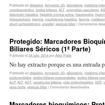
Publicado en
digestivo
,
formación JG
,
laboratorio
,
medicina inte
ursodesoxicólico
,
ácidos biliares
,
ALT
,
anomalías vasculares
,
AS
disfunción hepática
,
hepatitis crónica activa
,
hepatopatía
,
hiperm
histopatología
,
ictericia
,
insuficiencia hepática
,
lipemia
,
malabsor
shunt portosistémico
,
ursodiol
,
vesicula biliar
|
Comentarios desa
Protegido: Marcadores Bioquí
Biliares Séricos (1ª Parte)
Publicado el
24 julio, 2014
por
Aitor Fraile
No hay extracto porque es una entrada p
Publicado en
digestivo
,
formación JG
,
laboratorio
,
medicina inte
postprandiales
,
ácidos biliares preprandiales
,
ácidos biliares pri
ALP
,
ALT
,
AST
,
canalículos biliares
,
ciclo enterohepático
,
GGT
,
g
vena porta
,
vesicula biliar
|
Comentarios desactivados
Marcadores bioquímicos: Prot