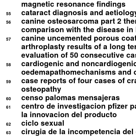
magnetic resonance findings
cataract diagnosis and aetiolog
55
canine osteosarcoma part 2 th
56
comparison with the disease i
canine uncemented porous coate
57
arthroplasty results of a long t
evaluation of 50 consecutive c
cardiogenic and noncardiogeni
58
oedemapathomechanisms and 
case reports of four cases of c
59
osteopathy
censo palomas mensajeras
60
centro de investigacion pfizer p
61
la innovacion del producto
ciclo sexual
62
cirugia de la incompetencia del 
63