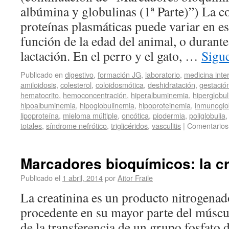
albúmina y globulinas (1ª Parte)”) La c
proteínas plasmáticas puede variar en es
función de la edad del animal, o durante 
lactación. En el perro y el gato, …
Sigu
Publicado en
digestivo
,
formación JG
,
laboratorio
,
medicina inte
amiloidosis
,
colesterol
,
coloidosmótica
,
deshidratación
,
gestació
hematocrito
,
hemoconcentración
,
hiperalbuminemia
,
hiperglobu
hipoalbuminemia
,
hipoglobulinemia
,
hipoproteinemia
,
inmunoglo
lipoproteína
,
mieloma múltiple
,
oncótica
,
piodermia
,
poliglobulia
totales
,
síndrome nefrótico
,
triglicéridos
,
vasculitis
|
Comentarios
Marcadores bioquímicos: la cr
Publicado el
1 abril, 2014
por
Aitor Fraile
La creatinina es un producto nitrogena
procedente en su mayor parte del múscul
de la transferencia de un grupo fosfato 