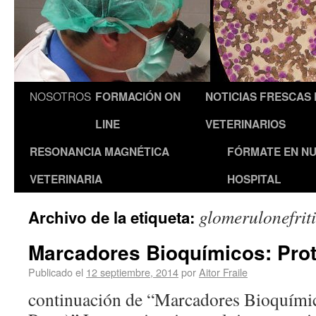
NOSOTROS
FORMACIÓN ON
NOTICIAS FRESCAS
LINE
VETERINARIOS
RESONANCIA MAGNÉTICA
FÓRMATE EN N
VETERINARIA
HOSPITAL
glomerulonefriti
Archivo de la etiqueta:
Marcadores Bioquímicos: Prote
Publicado el
12 septiembre, 2014
por
Aitor Fraile
continuación de “Marcadores Bioquímico