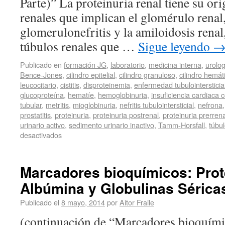
Parte)” La proteinuria renal tiene su or
renales que implican el glomérulo renal,
glomerulonefritis y la amiloidosis renal, 
túbulos renales que …
Sigue leyendo
Publicado en
formación JG
,
laboratorio
,
medicina interna
,
urolog
Bence-Jones
,
cilindro epitelial
,
cilindro granuloso
,
cilindro hemát
leucocitario
,
cistitis
,
disproteinemia
,
enfermedad tubulointersticia
glucoproteína
,
hematíe
,
hemoglobinuria
,
insuficiencia cardiaca 
tubular
,
metritis
,
mioglobinuria
,
nefritis tubulointersticial
,
nefrona
prostatitis
,
proteinuria
,
proteinuria postrenal
,
proteinuria prerrena
urinario activo
,
sedimento urinario inactivo
,
Tamm-Horsfall
,
túbu
desactivados
Marcadores bioquímicos: Prot
Albúmina y Globulinas Séricas
Publicado el
8 mayo, 2014
por
Aitor Fraile
(continuación de “Marcadores bioquímic