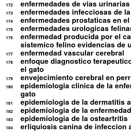
enfermedades de vias urinarias
172
enfermedades infecciosas de la 
173
enfermedades prostaticas en el
174
enfermedades urologicas felina
175
enfermedad producida por el cal
176
sistemico felino evidencias de 
enfermedad vascular cerebral
177
enfoque diagnostico terapeutico 
178
el gato
envejecimiento cerebral en per
179
epidemiologia clinica de la enf
180
gato
epidemiologia de la dermatitis 
181
epidemiologia de la enfermedad
182
epidemiologia de la osteartritis
183
erliquiosis canina de infeccio
184