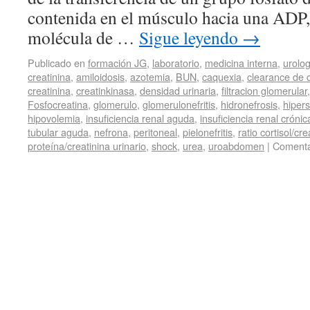
contenida en el músculo hacia una ADP
molécula de …
Sigue leyendo
→
Publicado en
formación JG
,
laboratorio
,
medicina interna
,
urolog
creatinina
,
amiloidosis
,
azotemia
,
BUN
,
caquexia
,
clearance de c
creatinina
,
creatinkinasa
,
densidad urinaria
,
filtracion glomerular
Fosfocreatina
,
glomerulo
,
glomerulonefritis
,
hidronefrosis
,
hipers
hipovolemia
,
insuficiencia renal aguda
,
insuficiencia renal crónic
tubular aguda
,
nefrona
,
peritoneal
,
pielonefritis
,
ratio cortisol/cre
proteína/creatinina urinario
,
shock
,
urea
,
uroabdomen
|
Comenta