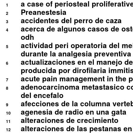
a case of periosteal proliferative
1
Preanestesia
2
accidentes del perro de caza
3
acerca de algunos casos de oste
4
odh
actividad peri operatoria del 
5
durante la analgesia preventiva 
actualizaciones en el manejo de 
6
producida por dirofilaria immiti
acute pain management in the p
7
adenocarcinoma metastasico co
8
del encefalo
afecciones de la columna verte
9
agenesia de radio en una gata
10
alteraciones de crecimiento
11
alteraciones de las pestanas en
12