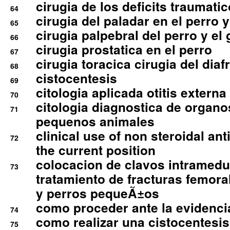
cirugia de los deficits traumati
64
cirugia del paladar en el perro y
65
cirugia palpebral del perro y el 
66
cirugia prostatica en el perro
67
cirugia toracica cirugia del dia
68
cistocentesis
69
citologia aplicada otitis externa
70
citologia diagnostica de organ
71
pequenos animales
clinical use of non steroidal an
72
the current position
colocacion de clavos intramedu
73
tratamiento de fracturas femoral
y perros pequeÃ±os
como proceder ante la evidencia
74
como realizar una cistocentesis
75