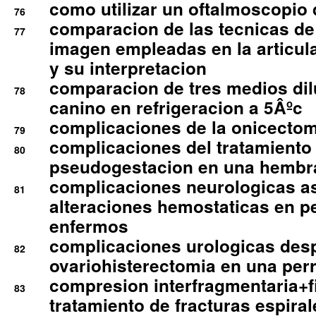
como utilizar un oftalmoscopio 
76
comparacion de las tecnicas de
77
imagen empleadas en la articula
y su interpretacion
comparacion de tres medios di
78
canino en refrigeracion a 5Âºc
complicaciones de la onicectomi
79
complicaciones del tratamiento
80
pseudogestacion en una hembr
complicaciones neurologicas a
81
alteraciones hemostaticas en p
enfermos
complicaciones urologicas des
82
ovariohisterectomia en una per
compresion interfragmentaria+fi
83
tratamiento de fracturas espirale