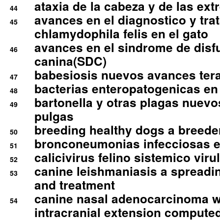
ataxia de la cabeza y de las ex
44
avances en el diagnostico y tra
45
chlamydophila felis en el gato
avances en el sindrome de disf
46
canina(SDC)
babesiosis nuevos avances ter
47
bacterias enteropatogenicas en
48
bartonella y otras plagas nuev
49
pulgas
breeding healthy dogs a breede
50
bronconeumonias infecciosas 
51
calicivirus felino sistemico viru
52
canine leishmaniasis a spreadi
53
and treatment
canine nasal adenocarcinoma wi
54
intracranial extension comput