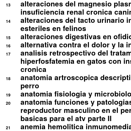
alteraciones del magnesio plas
13
insuficiencia renal cronica cani
alteraciones del tacto urinario in
14
esteriles en felinos
alteraciones digestivas en ofidi
15
alternativa contra el dolor y la 
16
analisis retrospectivo del tratam
17
hiperfosfatemia en gatos con in
cronica
anatomia artroscopica descriptiv
18
perro
anatomia fisiologia y microbiolo
19
anatomia funciones y patologia
20
reproductor masculino en el per
basicas para el atv parte II
anemia hemolitica inmunomedia
21