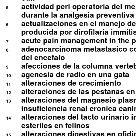
actividad peri operatoria del 
5
durante la analgesia preventiva 
actualizaciones en el manejo de 
6
producida por dirofilaria immiti
acute pain management in the p
7
adenocarcinoma metastasico co
8
del encefalo
afecciones de la columna verte
9
agenesia de radio en una gata
10
alteraciones de crecimiento
11
alteraciones de las pestanas en
12
alteraciones del magnesio plas
13
insuficiencia renal cronica cani
alteraciones del tacto urinario in
14
esteriles en felinos
alteraciones digestivas en ofidi
15