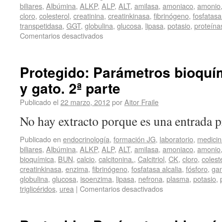
biliares
,
Albúmina
,
ALKP
,
ALP
,
ALT
,
amilasa
,
amoniaco
,
amonio
cloro
,
colesterol
,
creatinina
,
creatinkinasa
,
fibrinógeno
,
fosfatasa
transpetidasa
,
GGT
,
globulina
,
glucosa
,
lipasa
,
potasio
,
proteína
Comentarios desactivados
Protegido: Parámetros bioquím
y gato. 2ª parte
Publicado el
22 marzo, 2012
por
Aitor Fraile
No hay extracto porque es una entrada p
Publicado en
endocrinología
,
formación JG
,
laboratorio
,
medicin
biliares
,
Albúmina
,
ALKP
,
ALP
,
ALT
,
amilasa
,
amoniaco
,
amonio
bioquímica
,
BUN
,
calcio
,
calcitonina.
,
Calcitriol
,
CK
,
cloro
,
colest
creatinkinasa
,
enzima
,
fibrinógeno
,
fosfatasa alcalia
,
fósforo
,
gam
globulina
,
glucosa
,
isoenzima
,
lipasa
,
nefrona
,
plasma
,
potasio
,
triglicéridos
,
urea
|
Comentarios desactivados