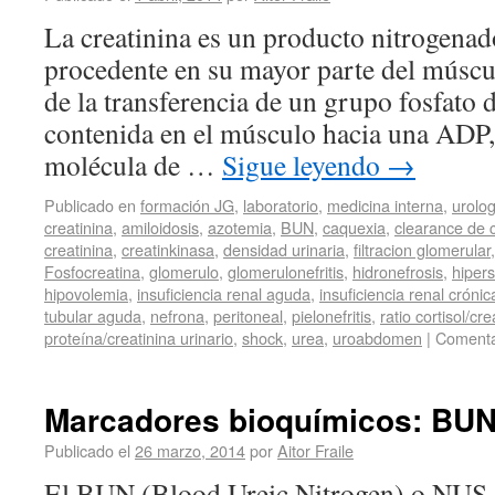
La creatinina es un producto nitrogena
procedente en su mayor parte del múscul
de la transferencia de un grupo fosfato 
contenida en el músculo hacia una ADP
molécula de …
Sigue leyendo
→
Publicado en
formación JG
,
laboratorio
,
medicina interna
,
urolog
creatinina
,
amiloidosis
,
azotemia
,
BUN
,
caquexia
,
clearance de c
creatinina
,
creatinkinasa
,
densidad urinaria
,
filtracion glomerular
Fosfocreatina
,
glomerulo
,
glomerulonefritis
,
hidronefrosis
,
hipers
hipovolemia
,
insuficiencia renal aguda
,
insuficiencia renal crónic
tubular aguda
,
nefrona
,
peritoneal
,
pielonefritis
,
ratio cortisol/cre
proteína/creatinina urinario
,
shock
,
urea
,
uroabdomen
|
Comenta
Marcadores bioquímicos: BUN
Publicado el
26 marzo, 2014
por
Aitor Fraile
El BUN (Blood Ureic Nitrogen) o NUS, 