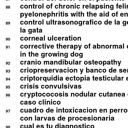
control of chronic relapsing feli
88
pyelonephritis with the aid of e
control ultrasonografico de la g
89
la gata
corneal ulceration
90
corrective therapy of abnormal
91
in the growing dog
cranio mandibular osteopathy
92
criopreservacion y banco de s
93
criptorquidia ectopia testicular 
94
crisis convulsivas
95
cryptococosis nodular cutanea
96
caso clinico
cuadro de intoxicacion en perro
97
con larvas de procesionaria
cual es tu diagnostico
98