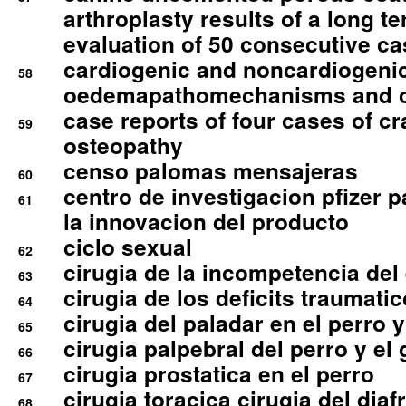
arthroplasty results of a long t
evaluation of 50 consecutive c
cardiogenic and noncardiogeni
58
oedemapathomechanisms and 
case reports of four cases of c
59
osteopathy
censo palomas mensajeras
60
centro de investigacion pfizer p
61
la innovacion del producto
ciclo sexual
62
cirugia de la incompetencia del 
63
cirugia de los deficits traumati
64
cirugia del paladar en el perro y
65
cirugia palpebral del perro y el 
66
cirugia prostatica en el perro
67
cirugia toracica cirugia del dia
68