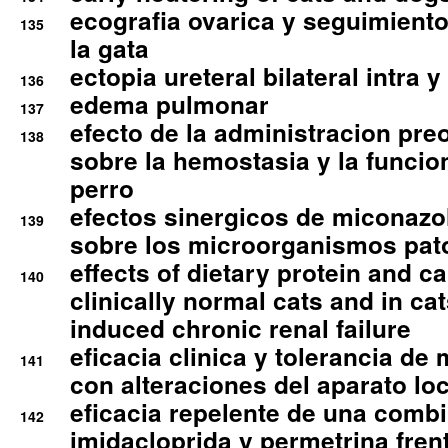
ecografia ovarica y seguimiento
135
la gata
ectopia ureteral bilateral intra 
136
edema pulmonar
137
efecto de la administracion pre
138
sobre la hemostasia y la funcion
perro
efectos sinergicos de miconazol
139
sobre los microorganismos pa
effects of dietary protein and cal
140
clinically normal cats and in cat
induced chronic renal failure
eficacia clinica y tolerancia d
141
con alteraciones del aparato l
eficacia repelente de una comb
142
imidacloprida y permetrina fre