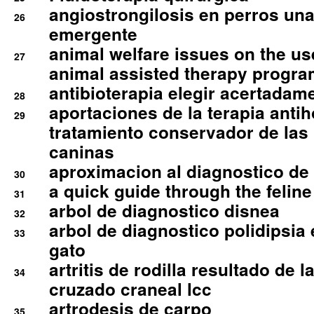
angiostrongilosis en perros un
26
emergente
animal welfare issues on the use
27
animal assisted therapy progra
antibioterapia elegir acertadam
28
aportaciones de la terapia anti
29
tratamiento conservador de las 
caninas
aproximacion al diagnostico de p
30
a quick guide through the feli
31
arbol de diagnostico disnea
32
arbol de diagnostico polidipsia 
33
gato
artritis de rodilla resultado de 
34
cruzado craneal lcc
artrodesis de carpo
35