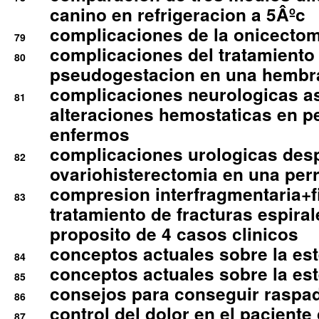
canino en refrigeracion a 5Âºc
complicaciones de la onicectomi
79
complicaciones del tratamiento
80
pseudogestacion en una hembr
complicaciones neurologicas a
81
alteraciones hemostaticas en p
enfermos
complicaciones urologicas des
82
ovariohisterectomia en una per
compresion interfragmentaria+fi
83
tratamiento de fracturas espirale
proposito de 4 casos clinicos
conceptos actuales sobre la este
84
conceptos actuales sobre la este
85
consejos para conseguir raspad
86
control del dolor en el paciente 
87