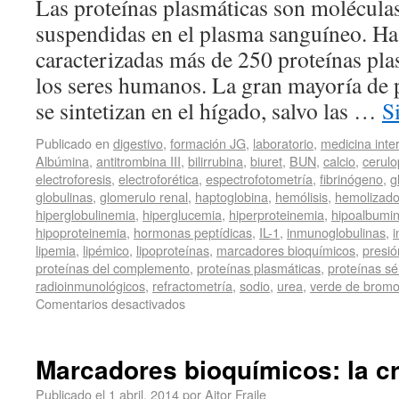
Las proteínas plasmáticas son molécula
suspendidas en el plasma sanguíneo. Has
caracterizadas más de 250 proteínas pla
los seres humanos. La gran mayoría de 
se sintetizan en el hígado, salvo las …
S
Publicado en
digestivo
,
formación JG
,
laboratorio
,
medicina inte
Albúmina
,
antitrombina III
,
bilirrubina
,
biuret
,
BUN
,
calcio
,
cerul
electroforesis
,
electroforética
,
espectrofotometría
,
fibrinógeno
,
g
globulinas
,
glomerulo renal
,
haptoglobina
,
hemólisis
,
hemolizad
hiperglobulinemia
,
hiperglucemia
,
hiperproteinemia
,
hipoalbumi
hipoproteinemia
,
hormonas peptídicas
,
IL-1
,
inmunoglobulinas
,
lipemia
,
lipémico
,
lipoproteínas
,
marcadores bioquímicos
,
presió
proteínas del complemento
,
proteínas plasmáticas
,
proteínas sé
radioinmunológicos
,
refractometría
,
sodio
,
urea
,
verde de bromo
Comentarios desactivados
Marcadores bioquímicos: la cr
Publicado el
1 abril, 2014
por
Aitor Fraile