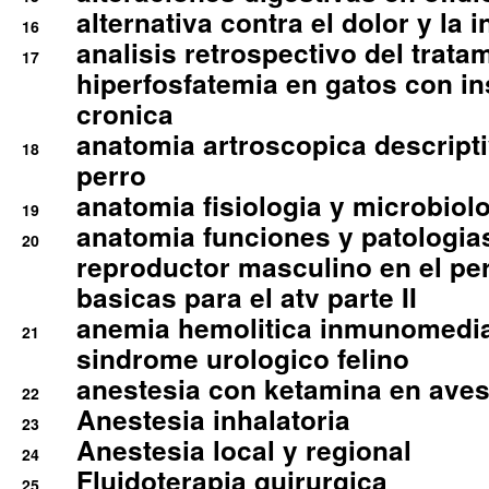
alternativa contra el dolor y la 
16
analisis retrospectivo del tratam
17
hiperfosfatemia en gatos con in
cronica
anatomia artroscopica descriptiv
18
perro
anatomia fisiologia y microbiolo
19
anatomia funciones y patologia
20
reproductor masculino en el per
basicas para el atv parte II
anemia hemolitica inmunomedia
21
sindrome urologico felino
anestesia con ketamina en aves 
22
Anestesia inhalatoria
23
Anestesia local y regional
24
Fluidoterapia quirurgica
25