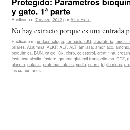
Protegido: Parámetros bioquím
y gato. 1ª parte
Publicado el
7 marzo, 2012
por
Aitor Fraile
No hay extracto porque es una entrada p
Publicado en
endocrinología
,
formación JG
,
laboratorio
,
medicin
biliares
,
Albúmina
,
ALKP
,
ALP
,
ALT
,
amilasa
,
amoniaco
,
amonio
bioquímica
,
BUN
,
calcio
,
CK
,
cloro
,
colesterol
,
creatinina
,
creati
fosfatasa alcalia
,
fósforo
,
gamma glutamil transpetidasa
,
GGT
,
g
plasma
,
potasio
,
proteínas totales
,
sodio
,
suero
,
triglicéridos
,
ur
los comentarios.