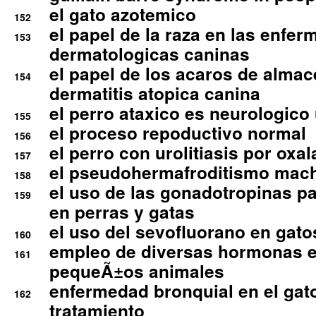
el gato azotemico
152
el papel de la raza en las enfe
153
dermatologicas caninas
el papel de los acaros de alma
154
dermatitis atopica canina
el perro ataxico es neurologico
155
el proceso repoductivo normal
156
el perro con urolitiasis por oxal
157
el pseudohermafroditismo mac
158
el uso de las gonadotropinas pa
159
en perras y gatas
el uso del sevofluorano en gato
160
empleo de diversas hormonas e
161
pequeÃ±os animales
enfermedad bronquial en el gat
162
tratamiento