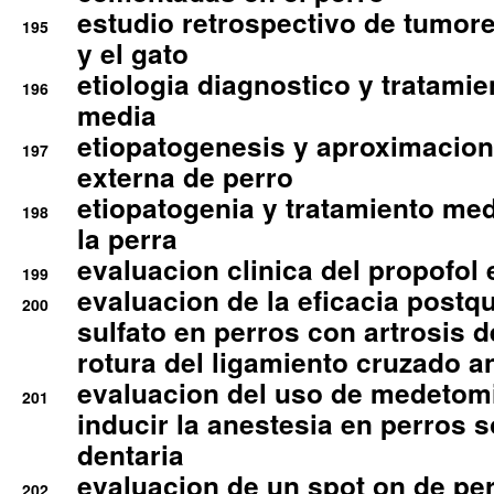
estudio retrospectivo de tumore
195
y el gato
etiologia diagnostico y tratamie
196
media
etiopatogenesis y aproximacion c
197
externa de perro
etiopatogenia y tratamiento med
198
la perra
evaluacion clinica del propofol 
199
evaluacion de la eficacia postqu
200
sulfato en perros con artrosis d
rotura del ligamiento cruzado an
evaluacion del uso de medetomi
201
inducir la anestesia en perros 
dentaria
evaluacion de un spot on de per
202