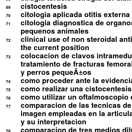
cistocentesis
69
citologia aplicada otitis externa
70
citologia diagnostica de organ
71
pequenos animales
clinical use of non steroidal an
72
the current position
colocacion de clavos intramedu
73
tratamiento de fracturas femoral
y perros pequeÃ±os
como proceder ante la evidencia
74
como realizar una cistocentesis
75
como utilizar un oftalmoscopio 
76
comparacion de las tecnicas de
77
imagen empleadas en la articula
y su interpretacion
comparacion de tres medios di
78