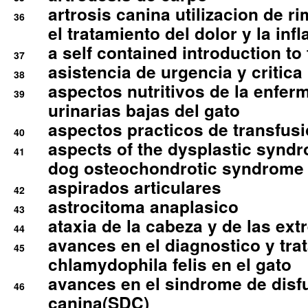
artrosis canina utilizacion de r
36
el tratamiento del dolor y la inf
a self contained introduction to
37
asistencia de urgencia y critica
38
aspectos nutritivos de la enfer
39
urinarias bajas del gato
aspectos practicos de transfus
40
aspects of the dysplastic syndr
41
dog osteochondrotic syndrome
aspirados articulares
42
astrocitoma anaplasico
43
ataxia de la cabeza y de las ex
44
avances en el diagnostico y tra
45
chlamydophila felis en el gato
avances en el sindrome de disf
46
canina(SDC)