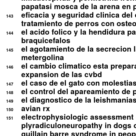
papatasi mosca de la arena en 
eficacia y seguridad clinica del
143
tratamiento de perros con osteoa
el acido folico y la hendidura pa
144
braquicefalos
el agotamiento de la secrecion l
145
metergolina
el cambio climatico esta prepar
146
expansion de las cvbd
el caso de el gato con molestias
147
el control del apareamiento de 
148
el diagnostico de la leishmania
149
avian rx
150
electrophysiologic assessment 
151
plyradiculoneuropathy in dogs 
guillain barre syndrome in peop