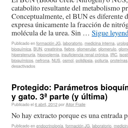
catabolito resultante del metabolismo pr
Conceptualmente, el BUN es diferente de
expresa únicamente la fracción de nitró
molécula de la urea. Sin …
Sigue leyen
Publicado en
formación JG
,
laboratorio
,
medicina interna
,
urolog
bioquímica
,
BUN
,
creatinina
,
fiebre
,
glomerular
,
glomerulo
,
glome
hiperstenuria
,
hipovolemia
,
insuficiencia renal crónica
,
IRC
,
isos
bioquímicos
,
nefrona
,
NUS
,
osmol
,
polidipsia
,
poliuria
,
proteínas
desactivados
Protegido: Parámetros bioquím
y gato. 3ª parte (y última)
Publicado el
6 abril, 2012
por
Aitor Fraile
No hay extracto porque es una entrada p
Publicado en
endocrinología
,
formación JG
,
laboratorio
,
medicin