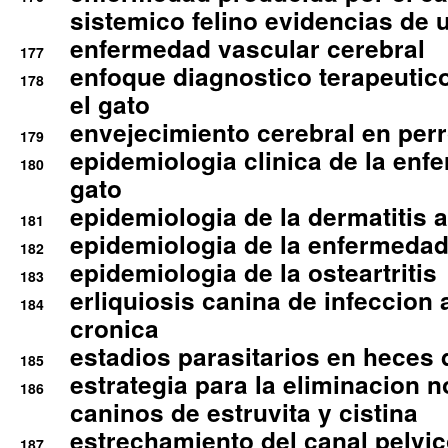
sistemico felino evidencias de 
enfermedad vascular cerebral
177
enfoque diagnostico terapeutico 
178
el gato
envejecimiento cerebral en per
179
epidemiologia clinica de la enf
180
gato
epidemiologia de la dermatitis 
181
epidemiologia de la enfermedad
182
epidemiologia de la osteartritis
183
erliquiosis canina de infeccio
184
cronica
estadios parasitarios en heces 
185
estrategia para la eliminacion n
186
caninos de estruvita y cistina
estrechamiento del canal pelvi
187