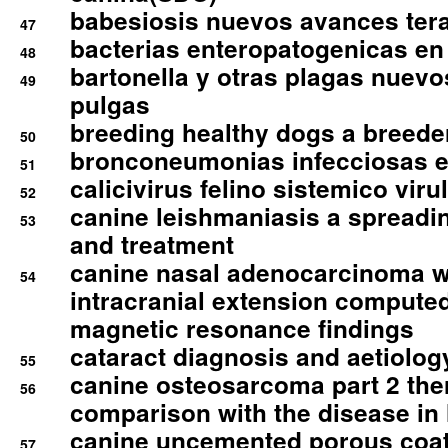
babesiosis nuevos avances ter
47
bacterias enteropatogenicas en
48
bartonella y otras plagas nuev
49
pulgas
breeding healthy dogs a breede
50
bronconeumonias infecciosas 
51
calicivirus felino sistemico viru
52
canine leishmaniasis a spreadi
53
and treatment
canine nasal adenocarcinoma wi
54
intracranial extension comput
magnetic resonance findings
cataract diagnosis and aetiolog
55
canine osteosarcoma part 2 th
56
comparison with the disease i
canine uncemented porous coate
57