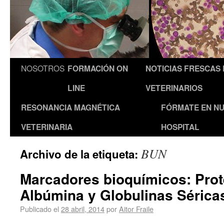
NOSOTROS
FORMACIÓN ON
NOTICIAS FRESCAS
LINE
VETERINARIOS
RESONANCIA MAGNÉTICA
FÓRMATE EN N
VETERINARIA
HOSPITAL
BUN
Archivo de la etiqueta:
Marcadores bioquímicos: Prot
Albúmina y Globulinas Séricas
Publicado el
28 abril, 2014
por
Aitor Fraile