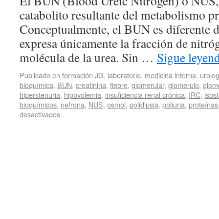
El BUN (Blood Ureic Nitrogen) o NUS, 
catabolito resultante del metabolismo pr
Conceptualmente, el BUN es diferente de
expresa únicamente la fracción de nitró
molécula de la urea. Sin …
Sigue leyen
Publicado en
formación JG
,
laboratorio
,
medicina interna
,
urolog
bioquímica
,
BUN
,
creatinina
,
fiebre
,
glomerular
,
glomerulo
,
glome
hiperstenuria
,
hipovolemia
,
insuficiencia renal crónica
,
IRC
,
isos
bioquímicos
,
nefrona
,
NUS
,
osmol
,
polidipsia
,
poliuria
,
proteínas
desactivados