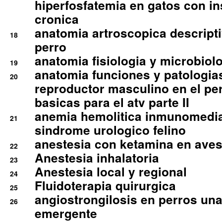
hiperfosfatemia en gatos con in
cronica
anatomia artroscopica descriptiv
18
perro
anatomia fisiologia y microbiolo
19
anatomia funciones y patologia
20
reproductor masculino en el per
basicas para el atv parte II
anemia hemolitica inmunomedia
21
sindrome urologico felino
anestesia con ketamina en aves 
22
Anestesia inhalatoria
23
Anestesia local y regional
24
Fluidoterapia quirurgica
25
angiostrongilosis en perros un
26
emergente