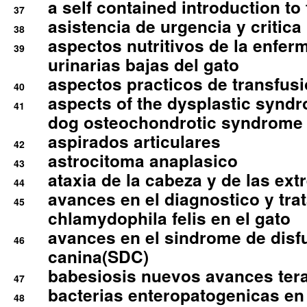
a self contained introduction to
37
asistencia de urgencia y critica
38
aspectos nutritivos de la enfer
39
urinarias bajas del gato
aspectos practicos de transfus
40
aspects of the dysplastic syndr
41
dog osteochondrotic syndrome
aspirados articulares
42
astrocitoma anaplasico
43
ataxia de la cabeza y de las ex
44
avances en el diagnostico y tra
45
chlamydophila felis en el gato
avances en el sindrome de disf
46
canina(SDC)
babesiosis nuevos avances ter
47
bacterias enteropatogenicas en
48