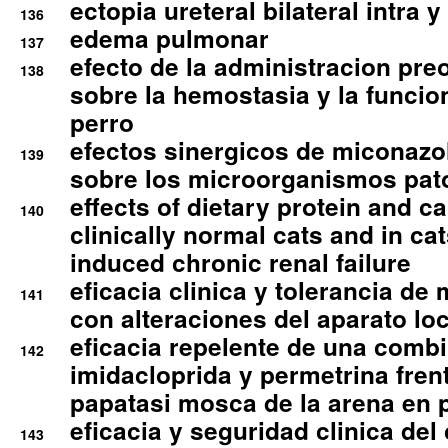
ectopia ureteral bilateral intra 
136
edema pulmonar
137
efecto de la administracion pre
138
sobre la hemostasia y la funcion
perro
efectos sinergicos de miconazol
139
sobre los microorganismos pa
effects of dietary protein and cal
140
clinically normal cats and in cat
induced chronic renal failure
eficacia clinica y tolerancia d
141
con alteraciones del aparato l
eficacia repelente de una comb
142
imidacloprida y permetrina fre
papatasi mosca de la arena en 
eficacia y seguridad clinica del
143