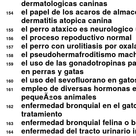
dermatologicas caninas
el papel de los acaros de alma
154
dermatitis atopica canina
el perro ataxico es neurologico
155
el proceso repoductivo normal
156
el perro con urolitiasis por oxal
157
el pseudohermafroditismo mac
158
el uso de las gonadotropinas pa
159
en perras y gatas
el uso del sevofluorano en gato
160
empleo de diversas hormonas e
161
pequeÃ±os animales
enfermedad bronquial en el gat
162
tratamiento
enfermedad bronquial felina o br
163
enfermedad del tracto urinario in
164