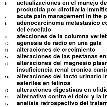
actualizaciones en el manejo de 
6
producida por dirofilaria immiti
acute pain management in the p
7
adenocarcinoma metastasico co
8
del encefalo
afecciones de la columna verte
9
agenesia de radio en una gata
10
alteraciones de crecimiento
11
alteraciones de las pestanas en
12
alteraciones del magnesio plas
13
insuficiencia renal cronica cani
alteraciones del tacto urinario in
14
esteriles en felinos
alteraciones digestivas en ofidi
15
alternativa contra el dolor y la 
16
analisis retrospectivo del tratam
17