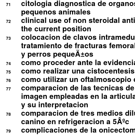
citologia diagnostica de organ
71
pequenos animales
clinical use of non steroidal an
72
the current position
colocacion de clavos intramedu
73
tratamiento de fracturas femoral
y perros pequeÃ±os
como proceder ante la evidencia
74
como realizar una cistocentesis
75
como utilizar un oftalmoscopio 
76
comparacion de las tecnicas de
77
imagen empleadas en la articula
y su interpretacion
comparacion de tres medios di
78
canino en refrigeracion a 5Âºc
complicaciones de la onicectomi
79