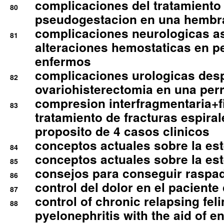
complicaciones del tratamiento
80
pseudogestacion en una hembr
complicaciones neurologicas a
81
alteraciones hemostaticas en p
enfermos
complicaciones urologicas des
82
ovariohisterectomia en una per
compresion interfragmentaria+fi
83
tratamiento de fracturas espirale
proposito de 4 casos clinicos
conceptos actuales sobre la este
84
conceptos actuales sobre la este
85
consejos para conseguir raspad
86
control del dolor en el paciente 
87
control of chronic relapsing feli
88
pyelonephritis with the aid of e