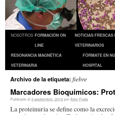
NOSOTROS
FORMACIÓN ON
NOTICIAS FRESCAS
LINE
VETERINARIOS
RESONANCIA MAGNÉTICA
FÓRMATE EN N
VETERINARIA
HOSPITAL
fiebre
Archivo de la etiqueta:
Marcadores Bioquímicos: Prote
Publicado el
3 septiembre, 2014
por
Aitor Fraile
La proteinuria se define como la excrec