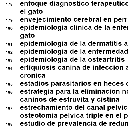
enfoque diagnostico terapeutico 
178
el gato
envejecimiento cerebral en per
179
epidemiologia clinica de la enf
180
gato
epidemiologia de la dermatitis 
181
epidemiologia de la enfermedad
182
epidemiologia de la osteartritis
183
erliquiosis canina de infeccio
184
cronica
estadios parasitarios en heces 
185
estrategia para la eliminacion n
186
caninos de estruvita y cistina
estrechamiento del canal pelvi
187
osteotomia pelvica triple en el 
estudio de prevalencia de redun
188