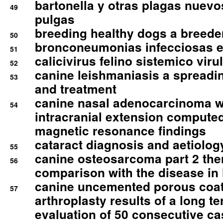
bartonella y otras plagas nuev
49
pulgas
breeding healthy dogs a breede
50
bronconeumonias infecciosas 
51
calicivirus felino sistemico viru
52
canine leishmaniasis a spreadi
53
and treatment
canine nasal adenocarcinoma wi
54
intracranial extension comput
magnetic resonance findings
cataract diagnosis and aetiolog
55
canine osteosarcoma part 2 th
56
comparison with the disease i
canine uncemented porous coate
57
arthroplasty results of a long t
evaluation of 50 consecutive c