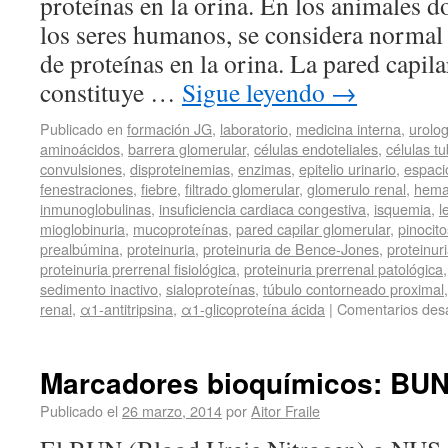
proteínas en la orina. En los animales d
los seres humanos, se considera normal
de proteínas en la orina. La pared capil
constituye …
Sigue leyendo
→
Publicado en
formación JG
,
laboratorio
,
medicina interna
,
urolog
aminoácidos
,
barrera glomerular
,
células endoteliales
,
células t
convulsiones
,
disproteinemias
,
enzimas
,
epitelio urinario
,
espac
fenestraciones
,
fiebre
,
filtrado glomerular
,
glomerulo renal
,
hema
inmunoglobulinas
,
insuficiencia cardiaca congestiva
,
isquemia
,
l
mioglobinuria
,
mucoproteínas
,
pared capilar glomerular
,
pinocito
prealbúmina
,
proteinuria
,
proteinuria de Bence-Jones
,
proteinur
proteinuria prerrenal fisiológica
,
proteinuria prerrenal patológica
sedimento inactivo
,
sialoproteínas
,
túbulo contorneado proximal
renal
,
α1-antitripsina
,
α1-glicoproteína ácida
|
Comentarios des
Marcadores bioquímicos: BUN
Publicado el
26 marzo, 2014
por
Aitor Fraile