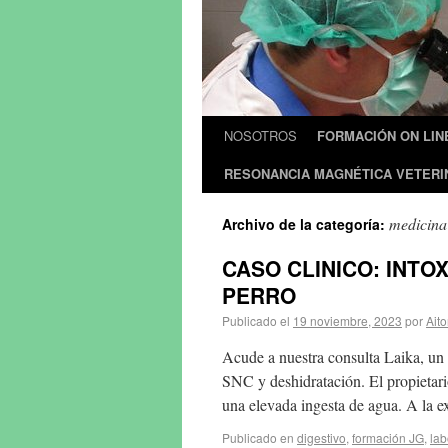
NOSOTROS
FORMACIÓN ON LIN
RESONANCIA MAGNÉTICA VETERI
medicina
Archivo de la categoría:
CASO CLINICO: INTO
PERRO
Publicado el
19 noviembre, 2023
por
Aito
Acude a nuestra consulta Laika, un
SNC y deshidratación. El propietari
una elevada ingesta de agua. A la 
Publicado en
digestivo
,
formación JG
,
lab