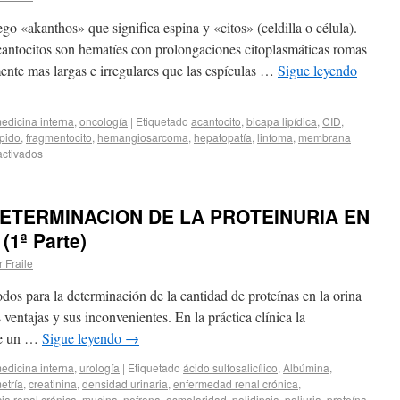
ego «akanthos» que significa espina y «citos» (celdilla o célula).
acantocitos son hematíes con prolongaciones citoplasmáticas romas
mente mas largas e irregulares que las espículas …
Sigue leyendo
edicina interna
,
oncología
|
Etiquetado
acantocito
,
bicapa lipídica
,
CID
,
ípido
,
fragmentocito
,
hemangiosarcoma
,
hepatopatía
,
linfoma
,
membrana
ctivados
ETERMINACION DE LA PROTEINURIA EN
1ª Parte)
r Fraile
dos para la determinación de la cantidad de proteínas en la orina
 ventajas y sus inconvenientes. En la práctica clínica la
ene un …
Sigue leyendo
→
edicina interna
,
urología
|
Etiquetado
ácido sulfosalicílico
,
Albúmina
,
etría
,
creatinina
,
densidad urinaria
,
enfermedad renal crónica
,
cia renal crónica
,
mucina
,
nefrona
,
osmolaridad
,
polidipsia
,
poliuria
,
proteína