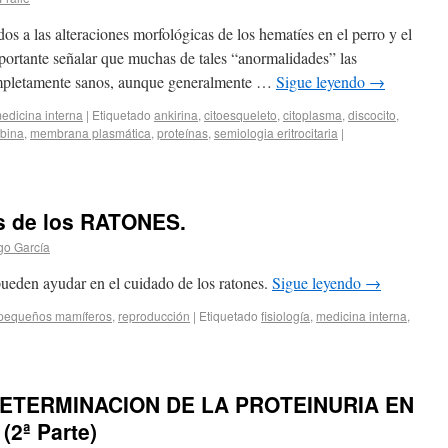
os a las alteraciones morfológicas de los hematíes en el perro y el
mportante señalar que muchas de tales “anormalidades” las
mpletamente sanos, aunque generalmente …
Sigue leyendo
→
edicina interna
|
Etiquetado
ankirina
,
citoesqueleto
,
citoplasma
,
discocito
,
bina
,
membrana plasmática
,
proteínas
,
semiologia eritrocitaria
|
os de los RATONES.
o García
pueden ayudar en el cuidado de los ratones.
Sigue leyendo
→
pequeños mamíferos
,
reproducción
|
Etiquetado
fisiología
,
medicina interna
,
ETERMINACION DE LA PROTEINURIA EN
2ª Parte)