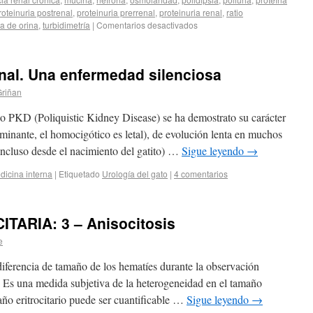
roteinuria postrenal
,
proteinuria prerrenal
,
proteinuria renal
,
ratio
ra de orina
,
turbidimetría
|
Comentarios desactivados
enal. Una enfermedad silenciosa
Griñan
 o PKD (Poliquistic Kidney Disease) se ha demostrato su carácter
minante, el homocigótico es letal), de evolución lenta en muchos
incluso desde el nacimiento del gatito) …
Sigue leyendo
→
dicina interna
|
Etiquetado
Urología del gato
|
4 comentarios
TARIA: 3 – Anisocitosis
e
 diferencia de tamaño de los hematíes durante la observación
. Es una medida subjetiva de la heterogeneidad en el tamaño
maño eritrocitario puede ser cuantificable …
Sigue leyendo
→