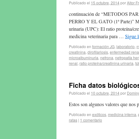
Publicado el
15 octubre, 2014
por
Aitor F
continuación de “METODOS 
PERRO Y EL GATO (1ª Parte)” M
urinaria (UPC): El ratio proteína/cr
medicina veterinaria para …
Sigue 
Publicado en
formación JG
,
laboratorio
,
m
creatinina
,
dirofilariosis
,
enfermedad renal
microalbuminuria
,
nefrona
,
nefropatía her
renal
,
ratio proteína/creatinina urinaria
,
tú
Ficha datos biológico
Publicado el
10 octubre, 2014
por
Doming
Estos son algunos valores que nos p
Publicado en
exóticos
,
medicina interna
,
ratas
|
1 comentario