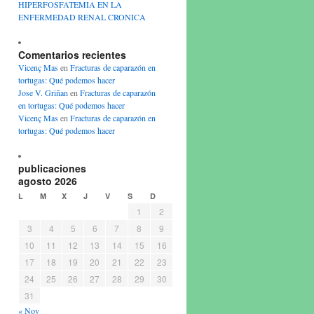
HIPERFOSFATEMIA EN LA
ENFERMEDAD RENAL CRONICA
Comentarios recientes
Vicenç Mas
en
Fracturas de caparazón en
tortugas: Qué podemos hacer
Jose V. Griñan
en
Fracturas de caparazón
en tortugas: Qué podemos hacer
Vicenç Mas
en
Fracturas de caparazón en
tortugas: Qué podemos hacer
publicaciones
agosto 2026
L
M
X
J
V
S
D
1
2
3
4
5
6
7
8
9
10
11
12
13
14
15
16
17
18
19
20
21
22
23
24
25
26
27
28
29
30
31
« Nov