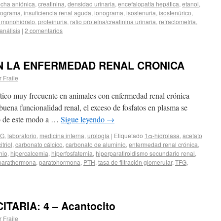
echa aniónica
,
creatinina
,
densidad urinaria
,
encefalopatía hepática
,
etanol
,
ograma
,
insuficiencia renal aguda
,
ionograma
,
isostenuria
,
isostenúrico
,
o monohidrato
,
proteinuria
,
ratio proteína/creatinina urinaria
,
refractometría
,
ianálisis
|
2 comentarios
N LA ENFERMEDAD RENAL CRONICA
r Fraile
ítico muy frecuente en animales con enfermedad renal crónica
ena funcionalidad renal, el exceso de fosfatos en plasma se
do de este modo a …
Sigue leyendo
→
JG
,
laboratorio
,
medicina interna
,
urología
|
Etiquetado
1α-hidrolasa
,
acetato
itriol
,
carbonato cálcico
,
carbonato de aluminio
,
enfermedad renal crónica
,
nio
,
hipercalcemia
,
hiperfosfatemia
,
hiperparatiroidismo secundario renal
,
parathormona
,
paratohormona
,
PTH
,
tasa de filtración glomerular
,
TFG
,
TARIA: 4 – Acantocito
r Fraile