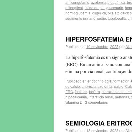
anticongelante
,
azotemia
,
bioquímica
,
br
etilenglicol
,
fluidoterapia
,
glucosuria
,
hem
normoglucemia
,
oligúrica
,
oxalato cálcic
sedimento urinario
,
sodio
,
tubulopatía
,
ur
HIPERFOSFATEMIA E
Publicado el
19 noviembre, 2023
por
Aito
La hiperfosfatemia es un signo anal
(ERC). En un animal sano con una bu
elimina por vía renal, contribuyen
Publicado en
endocrinología
,
formación 
de calcio
,
anorexia
,
azotemia
,
calcio
,
Calc
ERC
,
fosfatos
,
fósforo
,
hidroxido de alumi
hipocalcemia
,
intersticio renal
,
nefronas
,
vitamina D
|
2 comentarios
SEMIOLOGIA ERITROCI
Publicado el
18 noviembre, 2023
por
Aito