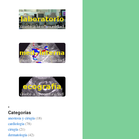
Categorías
anestesia y cirugía
(18)
cardiologia
(78)
cirugía
(21)
dermatología
(42)