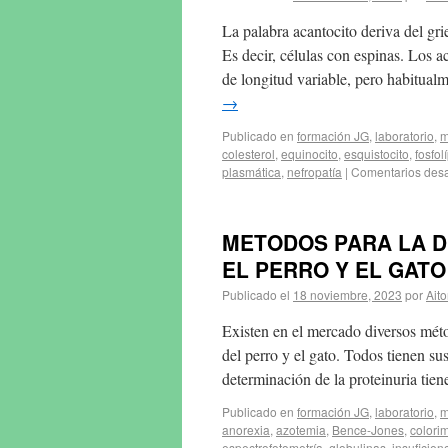
La palabra acantocito deriva del gri
Es decir, células con espinas. Los 
de longitud variable, pero habitual
→
Publicado en
formación JG
,
laboratorio
,
m
colesterol
,
equinocito
,
esquistocito
,
fosfol
plasmática
,
nefropatía
|
Comentarios desa
METODOS PARA LA D
EL PERRO Y EL GATO (
Publicado el
18 noviembre, 2023
por
Aito
Existen en el mercado diversos méto
del perro y el gato. Todos tienen sus
determinación de la proteinuria ti
Publicado en
formación JG
,
laboratorio
,
m
anorexia
,
azotemia
,
Bence-Jones
,
colorim
espectrofotometría
,
globulinas
,
insuficien