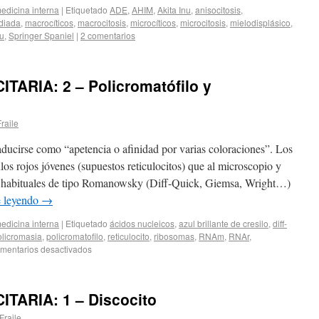
edicina interna
|
Etiquetado
ADE
,
AHIM
,
Akita Inu
,
anisocitosis
,
diada
,
macrocíticos
,
macrocitosis
,
microcíticos
,
microcitosis
,
mielodisplásico
,
nu
,
Springer Spaniel
|
2 comentarios
ARIA: 2 – Policromatófilo y
Fraile
aducirse como “apetencia o afinidad por varias coloraciones”. Los
os rojos jóvenes (supuestos reticulocitos) que al microscopio y
 habituales de tipo Romanowsky (Diff-Quick, Giemsa, Wright…)
e leyendo
→
edicina interna
|
Etiquetado
ácidos nucleicos
,
azul brillante de cresilo
,
diff-
olicromasia
,
policromatofilo
,
reticulocito
,
ribosomas
,
RNAm
,
RNAr
,
mentarios desactivados
TARIA: 1 – Discocito
 Fraile