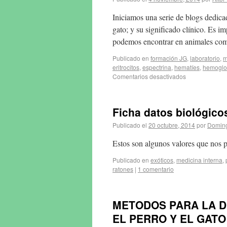
Iniciamos una serie de blogs dedicad
gato; y su significado clínico. Es i
podemos encontrar en animales co
Publicado en
formación JG
,
laboratorio
,
m
eritrocitos
,
espectrina
,
hematíes
,
hemoglo
Comentarios desactivados
Ficha datos biológic
Publicado el
20 octubre, 2014
por
Doming
Estos son algunos valores que nos 
Publicado en
exóticos
,
medicina interna
,
ratones
|
1 comentario
METODOS PARA LA D
EL PERRO Y EL GATO (