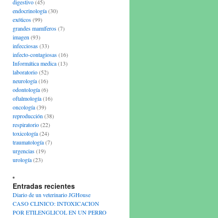
digestivo
(45)
endocrinología
(30)
exóticos
(99)
grandes mamíferos
(7)
imagen
(93)
infecciosas
(33)
infecto-contagiosas
(16)
Informática medica
(13)
laboratorio
(52)
neurología
(16)
odontología
(6)
oftalmología
(16)
oncología
(39)
reproducción
(38)
respiratorio
(22)
toxicología
(24)
traumatología
(7)
urgencias
(19)
urología
(23)
Entradas recientes
Diario de un veterinario JGHouse
CASO CLINICO: INTOXICACION
POR ETILENGLICOL EN UN PERRO