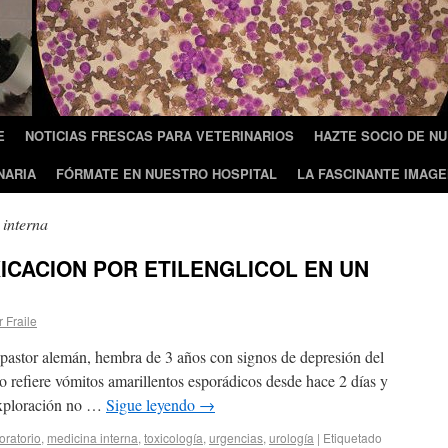
E
NOTICIAS FRESCAS PARA VETERINARIOS
HAZTE SOCIO DE N
NARIA
FÓRMATE EN NUESTRO HOSPITAL
LA FASCINANTE IMAGE
 interna
XICACION POR ETILENGLICOL EN UN
r Fraile
 pastor alemán, hembra de 3 años con signos de depresión del
o refiere vómitos amarillentos esporádicos desde hace 2 días y
exploración no …
Sigue leyendo
→
oratorio
,
medicina interna
,
toxicología
,
urgencias
,
urología
|
Etiquetado