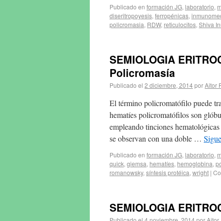
Publicado en
formación JG
,
laboratorio
,
m
diseritropoyesis
,
ferropénicas
,
inmunome
policromasia
,
RDW
,
reticulocitos
,
Shiva I
SEMIOLOGIA ERITROCIT
Policromasía
Publicado el
2 diciembre, 2014
por
Aitor 
El término policromatófilo puede tr
hematíes policromatófilos son glóbul
empleando tinciones hematológicas
se observan con una doble …
Sigu
Publicado en
formación JG
,
laboratorio
,
m
quick
,
giemsa
,
hematíes
,
hemoglobina
,
p
romanowsky
,
síntesis protéica
,
wright
|
Co
SEMIOLOGIA ERITROCI
Publicado el
4 noviembre, 2014
por
Aitor