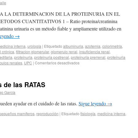
raile
PARA LA DETERMINACION DE LA PROTEINURIA EN EL
ETODOS CUANTITATIVOS 1 – Ratio proteína/creatinina
eatinina urinaria es un método fiable y ampliamente utilizado en
leyendo
→
edicina interna
,
urología
|
Etiquetado
albuminuria
,
azotemia
,
colorimetría
,
 crónica
,
filtracion glomerular
,
glomerulo renal
,
insuficiencia renal
,
editaria
,
proteinuria
,
proteinuria postrenal
,
proteinuria prerrenal
,
proteinuria
bulos renales
,
UPC
|
Comentarios desactivados
s de las RATAS
o García
ueden ayudar en el cuidado de las ratas.
Sigue leyendo
→
pequeños mamíferos
,
reproducción
|
Etiquetado
fisiología
,
medicina interna
,