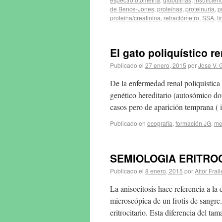
de Bence-Jones
,
proteínas
,
proteinuria
,
p
proteína/creatinina
,
refractómetro
,
SSA
,
ti
El gato poliquístico r
Publicado el
27 enero, 2015
por
Jose V. 
De la enfermedad renal poliquística
genético hereditario (autosómico do
casos pero de aparición temprana ( 
Publicado en
ecografía
,
formación JG
,
me
SEMIOLOGIA ERITROCI
Publicado el
8 enero, 2015
por
Aitor Frail
La anisocitosis hace referencia a la
microscópica de un frotis de sangre
eritrocitario. Esta diferencia del ta