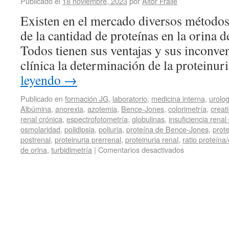
Publicado el
18 noviembre, 2023
por
Aitor Fraile
Existen en el mercado diversos métodos
de la cantidad de proteínas en la orina de
Todos tienen sus ventajas y sus inconven
clínica la determinación de la proteinu
leyendo
→
Publicado en
formación JG
,
laboratorio
,
medicina interna
,
urolog
Albúmina
,
anorexia
,
azotemia
,
Bence-Jones
,
colorimetría
,
creat
renal crónica
,
espectrofotometría
,
globulinas
,
insuficiencia renal
osmolaridad
,
polidipsia
,
poliuria
,
proteína de Bence-Jones
,
prot
postrenal
,
proteinuria prerrenal
,
proteinuria renal
,
ratio proteína/
de orina
,
turbidimetría
|
Comentarios desactivados