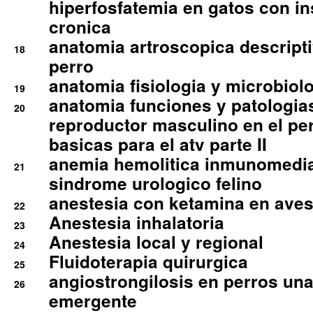
hiperfosfatemia en gatos con in
cronica
anatomia artroscopica descriptiv
18
perro
anatomia fisiologia y microbiolo
19
anatomia funciones y patologia
20
reproductor masculino en el per
basicas para el atv parte II
anemia hemolitica inmunomedia
21
sindrome urologico felino
anestesia con ketamina en aves 
22
Anestesia inhalatoria
23
Anestesia local y regional
24
Fluidoterapia quirurgica
25
angiostrongilosis en perros un
26
emergente