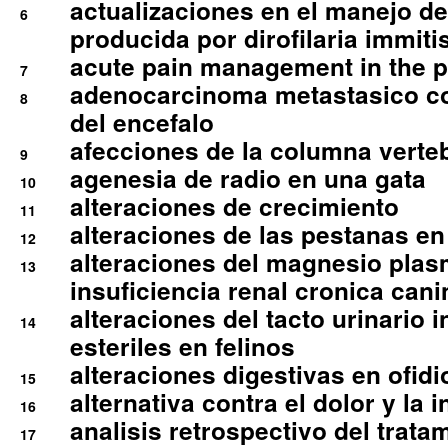
actualizaciones en el manejo de 
6
producida por dirofilaria immiti
acute pain management in the p
7
adenocarcinoma metastasico co
8
del encefalo
afecciones de la columna verte
9
agenesia de radio en una gata
10
alteraciones de crecimiento
11
alteraciones de las pestanas en
12
alteraciones del magnesio plas
13
insuficiencia renal cronica cani
alteraciones del tacto urinario in
14
esteriles en felinos
alteraciones digestivas en ofidi
15
alternativa contra el dolor y la 
16
analisis retrospectivo del tratam
17