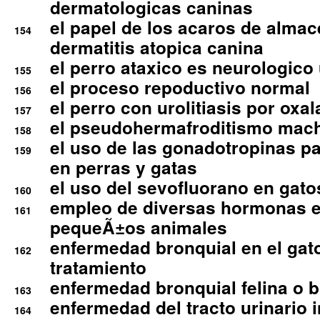
dermatologicas caninas
el papel de los acaros de alma
154
dermatitis atopica canina
el perro ataxico es neurologico
155
el proceso repoductivo normal
156
el perro con urolitiasis por oxal
157
el pseudohermafroditismo mac
158
el uso de las gonadotropinas pa
159
en perras y gatas
el uso del sevofluorano en gato
160
empleo de diversas hormonas e
161
pequeÃ±os animales
enfermedad bronquial en el gat
162
tratamiento
enfermedad bronquial felina o br
163
enfermedad del tracto urinario in
164