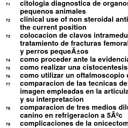
citologia diagnostica de organ
71
pequenos animales
clinical use of non steroidal an
72
the current position
colocacion de clavos intramedu
73
tratamiento de fracturas femoral
y perros pequeÃ±os
como proceder ante la evidencia
74
como realizar una cistocentesis
75
como utilizar un oftalmoscopio 
76
comparacion de las tecnicas de
77
imagen empleadas en la articula
y su interpretacion
comparacion de tres medios di
78
canino en refrigeracion a 5Âºc
complicaciones de la onicectomi
79