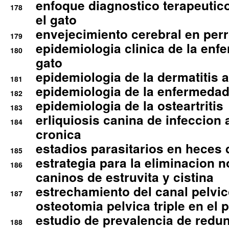
enfoque diagnostico terapeutico 
178
el gato
envejecimiento cerebral en per
179
epidemiologia clinica de la enf
180
gato
epidemiologia de la dermatitis 
181
epidemiologia de la enfermedad
182
epidemiologia de la osteartritis
183
erliquiosis canina de infeccio
184
cronica
estadios parasitarios en heces 
185
estrategia para la eliminacion n
186
caninos de estruvita y cistina
estrechamiento del canal pelvi
187
osteotomia pelvica triple en el 
estudio de prevalencia de redun
188