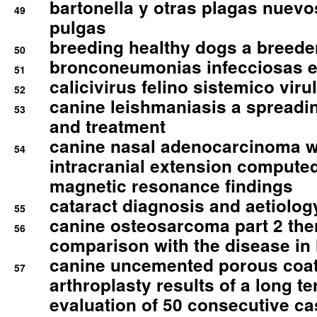
bartonella y otras plagas nuev
49
pulgas
breeding healthy dogs a breede
50
bronconeumonias infecciosas 
51
calicivirus felino sistemico viru
52
canine leishmaniasis a spreadi
53
and treatment
canine nasal adenocarcinoma wi
54
intracranial extension comput
magnetic resonance findings
cataract diagnosis and aetiolog
55
canine osteosarcoma part 2 th
56
comparison with the disease i
canine uncemented porous coate
57
arthroplasty results of a long t
evaluation of 50 consecutive c