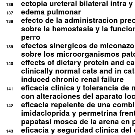
ectopia ureteral bilateral intra 
136
edema pulmonar
137
efecto de la administracion pre
138
sobre la hemostasia y la funcion
perro
efectos sinergicos de miconazol
139
sobre los microorganismos pa
effects of dietary protein and cal
140
clinically normal cats and in cat
induced chronic renal failure
eficacia clinica y tolerancia d
141
con alteraciones del aparato l
eficacia repelente de una comb
142
imidacloprida y permetrina fre
papatasi mosca de la arena en 
eficacia y seguridad clinica del
143