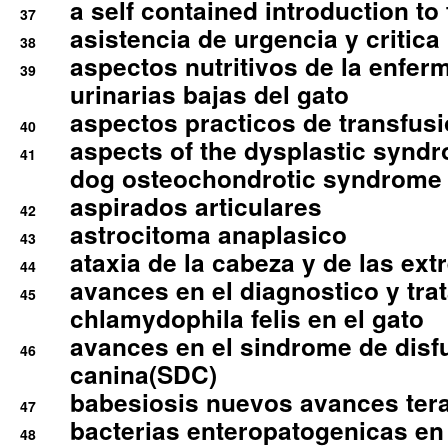
a self contained introduction to
37
asistencia de urgencia y critica
38
aspectos nutritivos de la enfer
39
urinarias bajas del gato
aspectos practicos de transfus
40
aspects of the dysplastic syndr
41
dog osteochondrotic syndrome
aspirados articulares
42
astrocitoma anaplasico
43
ataxia de la cabeza y de las ex
44
avances en el diagnostico y tra
45
chlamydophila felis en el gato
avances en el sindrome de disf
46
canina(SDC)
babesiosis nuevos avances ter
47
bacterias enteropatogenicas en
48