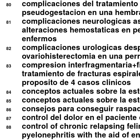
complicaciones del tratamiento
80
pseudogestacion en una hembr
complicaciones neurologicas a
81
alteraciones hemostaticas en p
enfermos
complicaciones urologicas des
82
ovariohisterectomia en una per
compresion interfragmentaria+fi
83
tratamiento de fracturas espirale
proposito de 4 casos clinicos
conceptos actuales sobre la este
84
conceptos actuales sobre la este
85
consejos para conseguir raspad
86
control del dolor en el paciente 
87
control of chronic relapsing feli
88
pyelonephritis with the aid of e