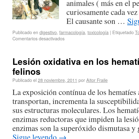
animales ( más en el p
curiosamente cada vez 
El causante son …
Sig
Publicado en
digestivo
,
farmacología
,
toxicología
|
Etiquetado
To
Comentarios desactivados
Lesión oxidativa en los hemat
felinos
Publicado el
28 noviembre, 2011
por
Aitor Fraile
La exposición contínua de los hematíes 
transportan, incrementa la susceptibilid
sus estructuras moleculares. Los hematí
enzimas reductoras que impiden la lesió
enzimas son la superóxido dismutasa y 
Sigue leyendo
→