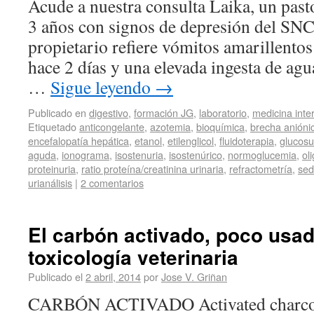
Acude a nuestra consulta Laika, un pas
3 años con signos de depresión del SNC
propietario refiere vómitos amarillento
hace 2 días y una elevada ingesta de agu
…
Sigue leyendo
→
Publicado en
digestivo
,
formación JG
,
laboratorio
,
medicina inte
Etiquetado
anticongelante
,
azotemia
,
bioquímica
,
brecha anióni
encefalopatía hepática
,
etanol
,
etilenglicol
,
fluidoterapia
,
glucosu
aguda
,
ionograma
,
isostenuria
,
isostenúrico
,
normoglucemia
,
ol
proteinuria
,
ratio proteína/creatinina urinaria
,
refractometría
,
sed
urianálisis
|
2 comentarios
El carbón activado, poco usad
toxicología veterinaria
Publicado el
2 abril, 2014
por
Jose V. Griñan
CARBÓN ACTIVADO Activated charcoal