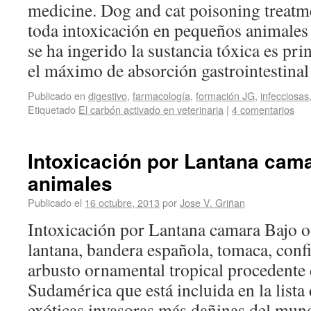
medicine. Dog and cat poisoning treatme
toda intoxicación en pequeños animales 
se ha ingerido la sustancia tóxica es pri
el máximo de absorción gastrointestin
Publicado en
digestivo
,
farmacología
,
formación JG
,
infecciosas
Etiquetado
El carbón activado en veterinaria
|
4 comentarios
Intoxicación por Lantana cam
animales
Publicado el
16 octubre, 2013
por
Jose V. Griñan
Intoxicación por Lantana camara Bajo o
lantana, bandera española, tomaca, conf
arbusto ornamental tropical procedente
Sudamérica que está incluida en la lista
exóticas invasoras más dañinas del mu