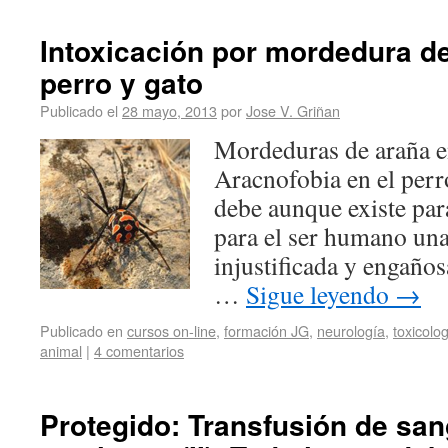
Intoxicación por mordedura de
perro y gato
Publicado el
28 mayo, 2013
por
Jose V. Griñan
Mordeduras de araña en
Aracnofobia en el perr
debe aunque existe para
para el ser humano una
injustificada y engaño
…
Sigue leyendo
→
Publicado en
cursos on-line
,
formación JG
,
neurología
,
toxicolo
animal
|
4 comentarios
Protegido: Transfusión de san