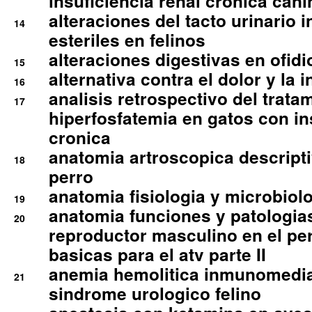
insuficiencia renal cronica cani
alteraciones del tacto urinario in
14
esteriles en felinos
alteraciones digestivas en ofidi
15
alternativa contra el dolor y la 
16
analisis retrospectivo del tratam
17
hiperfosfatemia en gatos con in
cronica
anatomia artroscopica descriptiv
18
perro
anatomia fisiologia y microbiolo
19
anatomia funciones y patologia
20
reproductor masculino en el per
basicas para el atv parte II
anemia hemolitica inmunomedia
21
sindrome urologico felino