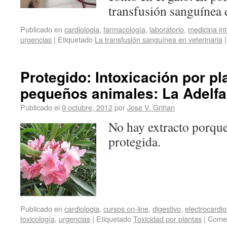
transfusión sanguíne
Publicado en
cardiologia
,
farmacología
,
laboratorio
,
medicina in
urgencias
|
Etiquetado
La transfusión sanguínea en veterinaria
|
Protegido: Intoxicación por pl
pequeños animales: La Adelfa
Publicado el
9 octubre, 2012
por
Jose V. Griñan
No hay extracto porque
protegida.
Publicado en
cardiologia
,
cursos on-line
,
digestivo
,
electrocardio
toxicología
,
urgencias
|
Etiquetado
Toxicidad por plantas
|
Comen