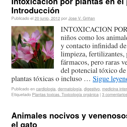
Intoxicación por plantas en el 
Introducción
Publicado el
20 junio, 2012
por
Jose V. Griñan
INTOXICACION POR 
niños como los animale
y contacto infinidad d
limpieza, fertilizantes, 
fármacos, pero raras v
del potencial tóxico de
plantas tóxicas o incluso …
Sigue leye
Publicado en
cardiologia
,
dermatología
,
digestivo
,
medicina inte
Etiquetado
Plantas toxicas. Toxicología orgánica
|
3 comentario
Animales nocivos y venenosos
el gato