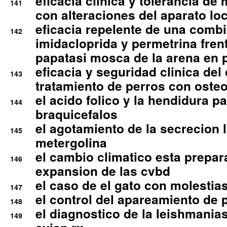
eficacia clinica y tolerancia d
141
con alteraciones del aparato l
eficacia repelente de una comb
142
imidacloprida y permetrina fre
papatasi mosca de la arena en 
eficacia y seguridad clinica del
143
tratamiento de perros con osteoa
el acido folico y la hendidura pa
144
braquicefalos
el agotamiento de la secrecion l
145
metergolina
el cambio climatico esta prepar
146
expansion de las cvbd
el caso de el gato con molestias
147
el control del apareamiento de 
148
el diagnostico de la leishmania
149