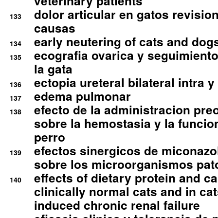
veterinary patients
dolor articular en gatos revisio
133
causas
early neutering of cats and dog
134
ecografia ovarica y seguimiento
135
la gata
ectopia ureteral bilateral intra 
136
edema pulmonar
137
efecto de la administracion pre
138
sobre la hemostasia y la funcion
perro
efectos sinergicos de miconazol
139
sobre los microorganismos pa
effects of dietary protein and cal
140
clinically normal cats and in cat
induced chronic renal failure