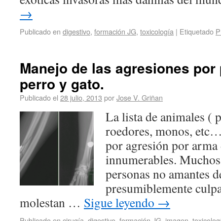
→
Publicado en
digestivo
,
formación JG
,
toxicología
|
Etiquetado
P
Manejo de las agresiones por 
perro y gato.
Publicado el
28 julio, 2013
por
Jose V. Griñan
La lista de animales ( p
roedores, monos, etc…
por agresión por arma
innumerables. Muchos 
personas no amantes de
presumiblemente culpab
molestan …
Sigue leyendo
→
Publicado en
cirugía
,
digestivo
,
formación JG
,
imagen
,
toxicolog