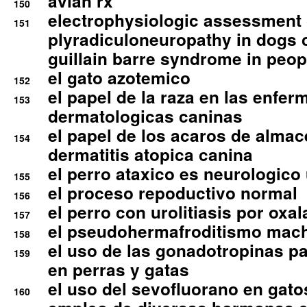
avian rx
150
electrophysiologic assessment 
151
plyradiculoneuropathy in dogs 
guillain barre syndrome in peop
el gato azotemico
152
el papel de la raza en las enfe
153
dermatologicas caninas
el papel de los acaros de alma
154
dermatitis atopica canina
el perro ataxico es neurologico
155
el proceso repoductivo normal
156
el perro con urolitiasis por oxal
157
el pseudohermafroditismo mac
158
el uso de las gonadotropinas pa
159
en perras y gatas
el uso del sevofluorano en gato
160