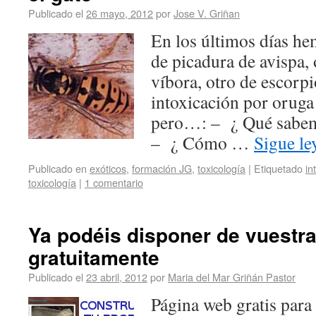
Publicado el
26 mayo, 2012
por
Jose V. Griñan
En los últimos días he
de picadura de avispa,
víbora, otro de escorpi
intoxicación por oruga
pero…: – ¿ Qué sabemo
– ¿ Cómo …
Sigue l
Publicado en
exóticos
,
formación JG
,
toxicología
|
Etiquetado
in
toxicología
|
1 comentario
Ya podéis disponer de vuestra
gratuitamente
Publicado el
23 abril, 2012
por
Maria del Mar Griñán Pastor
Página web gratis para 