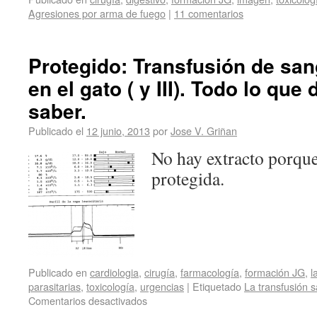
Agresiones por arma de fuego
|
11 comentarios
Protegido: Transfusión de san
en el gato ( y III). Todo lo qu
saber.
Publicado el
12 junio, 2013
por
Jose V. Griñan
No hay extracto porque
protegida.
Publicado en
cardiologia
,
cirugía
,
farmacología
,
formación JG
,
l
parasitarias
,
toxicología
,
urgencias
|
Etiquetado
La transfusión 
Comentarios desactivados