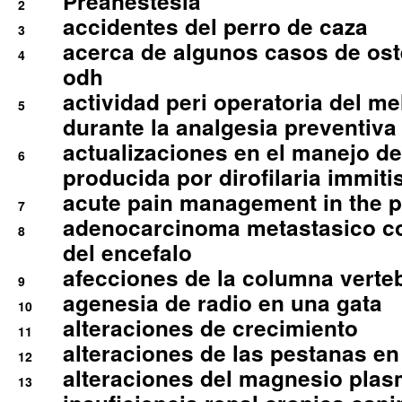
Preanestesia
2
accidentes del perro de caza
3
acerca de algunos casos de oste
4
odh
actividad peri operatoria del 
5
durante la analgesia preventiva 
actualizaciones en el manejo de 
6
producida por dirofilaria immiti
acute pain management in the p
7
adenocarcinoma metastasico co
8
del encefalo
afecciones de la columna verte
9
agenesia de radio en una gata
10
alteraciones de crecimiento
11
alteraciones de las pestanas en
12
alteraciones del magnesio plas
13