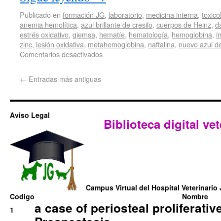
Publicado en
formación JG
,
laboratorio
,
medicina interna
,
toxico
anemia hemolítica
,
azul brillante de cresilo
,
cuerpos de Heinz
,
d
estrés oxidativo
,
giemsa
,
hematíe
,
hematología
,
hemoglobina
,
i
zinc
,
lesión oxidativa
,
metahemoglobina
,
naftalina
,
nuevo azul d
Comentarios desactivados
←
Entradas más antiguas
Aviso Legal
Biblioteca digital vet
Campus Virtual del Hospital Veterinario 
Codigo
Nombre
a case of periosteal proliferative
1