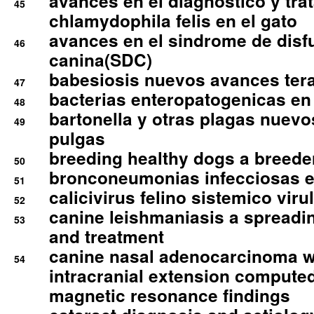
avances en el diagnostico y tra
45
chlamydophila felis en el gato
avances en el sindrome de disf
46
canina(SDC)
babesiosis nuevos avances ter
47
bacterias enteropatogenicas en
48
bartonella y otras plagas nuev
49
pulgas
breeding healthy dogs a breede
50
bronconeumonias infecciosas 
51
calicivirus felino sistemico viru
52
canine leishmaniasis a spreadi
53
and treatment
canine nasal adenocarcinoma wi
54
intracranial extension comput
magnetic resonance findings