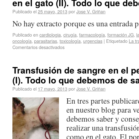
en el gato (II). Todo lo que d
Publicado el
25 mayo, 2013
por
Jose V. Griñan
No hay extracto porque es una entrada p
Publicado en
cardiologia
,
cirugía
,
farmacología
,
formación JG
,
l
oncología
,
parasitarias
,
toxicología
,
urgencias
|
Etiquetado
La tr
Comentarios desactivados
Transfusión de sangre en el pe
(I). Todo lo que debemos de sa
Publicado el
17 mayo, 2013
por
Jose V. Griñan
En tres partes public
en nuestro blog para ve
debemos saber y consej
realizar una transfusió
como en el gato. El po