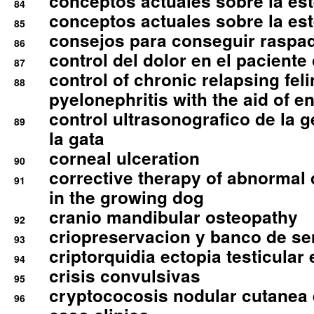
conceptos actuales sobre la este
84
conceptos actuales sobre la este
85
consejos para conseguir raspad
86
control del dolor en el paciente 
87
control of chronic relapsing feli
88
pyelonephritis with the aid of e
control ultrasonografico de la g
89
la gata
corneal ulceration
90
corrective therapy of abnormal
91
in the growing dog
cranio mandibular osteopathy
92
criopreservacion y banco de s
93
criptorquidia ectopia testicular 
94
crisis convulsivas
95
cryptococosis nodular cutanea
96