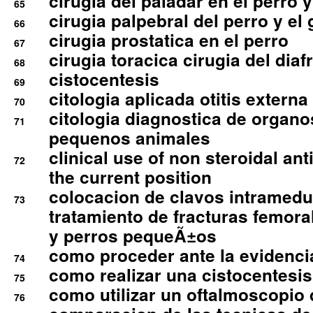
cirugia del paladar en el perro y
65
cirugia palpebral del perro y el 
66
cirugia prostatica en el perro
67
cirugia toracica cirugia del dia
68
cistocentesis
69
citologia aplicada otitis externa
70
citologia diagnostica de organ
71
pequenos animales
clinical use of non steroidal an
72
the current position
colocacion de clavos intramedu
73
tratamiento de fracturas femoral
y perros pequeÃ±os
como proceder ante la evidencia
74
como realizar una cistocentesis
75
como utilizar un oftalmoscopio 
76