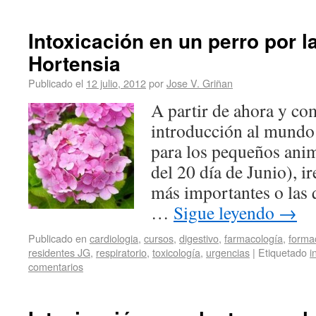
Intoxicación en un perro por l
Hortensia
Publicado el
12 julio, 2012
por
Jose V. Griñan
A partir de ahora y com
introducción al mundo 
para los pequeños anim
del 20 día de Junio), i
más importantes o las 
…
Sigue leyendo
→
Publicado en
cardiologia
,
cursos
,
digestivo
,
farmacología
,
forma
residentes JG
,
respiratorio
,
toxicología
,
urgencias
|
Etiquetado
i
comentarios