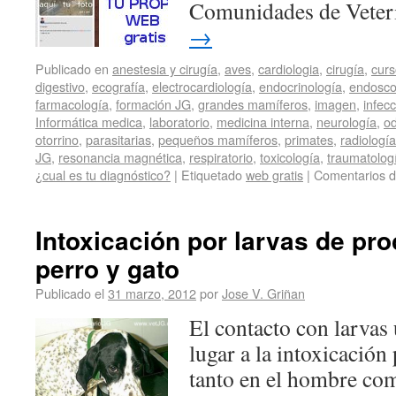
Comunidades de Veter
→
Publicado en
anestesia y cirugía
,
aves
,
cardiologia
,
cirugía
,
curs
digestivo
,
ecografía
,
electrocardiología
,
endocrinología
,
endosco
farmacología
,
formación JG
,
grandes mamíferos
,
imagen
,
infec
Informática medica
,
laboratorio
,
medicina interna
,
neurología
,
od
otorrino
,
parasitarias
,
pequeños mamíferos
,
primates
,
radiología
JG
,
resonancia magnética
,
respiratorio
,
toxicología
,
traumatolog
¿cual es tu diagnóstico?
|
Etiquetado
web gratis
|
Comentarios d
Intoxicación por larvas de pro
perro y gato
Publicado el
31 marzo, 2012
por
Jose V. Griñan
El contacto con larvas
lugar a la intoxicación
tanto en el hombre co