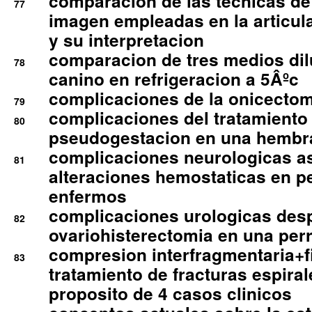
comparacion de las tecnicas de
77
imagen empleadas en la articula
y su interpretacion
comparacion de tres medios di
78
canino en refrigeracion a 5Âºc
complicaciones de la onicectomi
79
complicaciones del tratamiento
80
pseudogestacion en una hembr
complicaciones neurologicas a
81
alteraciones hemostaticas en p
enfermos
complicaciones urologicas des
82
ovariohisterectomia en una per
compresion interfragmentaria+fi
83
tratamiento de fracturas espirale
proposito de 4 casos clinicos