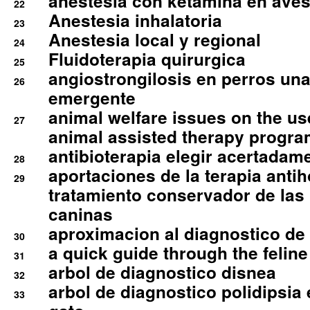
anestesia con ketamina en aves 
22
Anestesia inhalatoria
23
Anestesia local y regional
24
Fluidoterapia quirurgica
25
angiostrongilosis en perros un
26
emergente
animal welfare issues on the use
27
animal assisted therapy progra
antibioterapia elegir acertadam
28
aportaciones de la terapia anti
29
tratamiento conservador de las 
caninas
aproximacion al diagnostico de p
30
a quick guide through the feli
31
arbol de diagnostico disnea
32
arbol de diagnostico polidipsia 
33