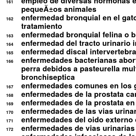
empleo de diversas hormonas e
161
pequeÃ±os animales
enfermedad bronquial en el gat
162
tratamiento
enfermedad bronquial felina o br
163
enfermedad del tracto urinario in
164
enfermedad discal intervertebra
165
enfermedades bacterianas abort
166
perra debidos a pasteurella mul
bronchiseptica
enfermedades comunes en los 
167
enfermedades de la prostata ca
168
enfermedades de la prostata en 
169
enfermedades de las vias urinari
170
enfermedades del oido externo 
171
enfermedades de vias urinarias
172