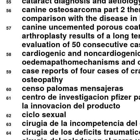
cataract diagnosis and aetiolog
55
canine osteosarcoma part 2 th
56
comparison with the disease i
canine uncemented porous coate
57
arthroplasty results of a long t
evaluation of 50 consecutive c
cardiogenic and noncardiogeni
58
oedemapathomechanisms and 
case reports of four cases of c
59
osteopathy
censo palomas mensajeras
60
centro de investigacion pfizer p
61
la innovacion del producto
ciclo sexual
62
cirugia de la incompetencia del 
63
cirugia de los deficits traumati
64