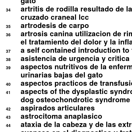
gato
artritis de rodilla resultado de 
34
cruzado craneal lcc
artrodesis de carpo
35
artrosis canina utilizacion de r
36
el tratamiento del dolor y la inf
a self contained introduction to
37
asistencia de urgencia y critica
38
aspectos nutritivos de la enfer
39
urinarias bajas del gato
aspectos practicos de transfus
40
aspects of the dysplastic syndr
41
dog osteochondrotic syndrome
aspirados articulares
42
astrocitoma anaplasico
43
ataxia de la cabeza y de las ex
44