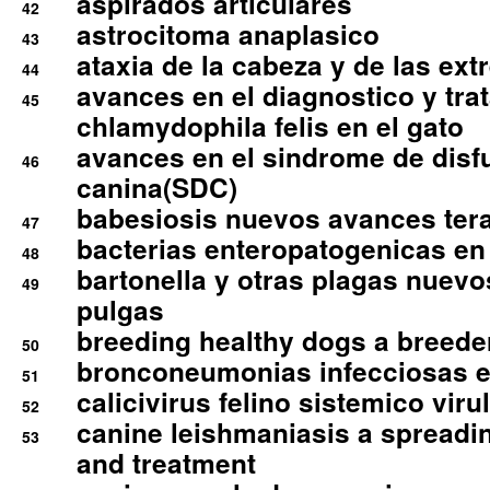
aspirados articulares
42
astrocitoma anaplasico
43
ataxia de la cabeza y de las ex
44
avances en el diagnostico y tra
45
chlamydophila felis en el gato
avances en el sindrome de disf
46
canina(SDC)
babesiosis nuevos avances ter
47
bacterias enteropatogenicas en
48
bartonella y otras plagas nuev
49
pulgas
breeding healthy dogs a breede
50
bronconeumonias infecciosas 
51
calicivirus felino sistemico viru
52
canine leishmaniasis a spreadi
53
and treatment