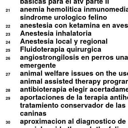
basicas para el atv parte II
anemia hemolitica inmunomedia
21
sindrome urologico felino
anestesia con ketamina en aves 
22
Anestesia inhalatoria
23
Anestesia local y regional
24
Fluidoterapia quirurgica
25
angiostrongilosis en perros un
26
emergente
animal welfare issues on the use
27
animal assisted therapy progra
antibioterapia elegir acertadam
28
aportaciones de la terapia anti
29
tratamiento conservador de las 
caninas
aproximacion al diagnostico de p
30