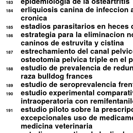
epidemiologia de la osteartritis
183
erliquiosis canina de infeccio
184
cronica
estadios parasitarios en heces 
185
estrategia para la eliminacion n
186
caninos de estruvita y cistina
estrechamiento del canal pelvi
187
osteotomia pelvica triple en el 
estudio de prevalencia de redun
188
raza bulldog frances
estudio de seroprevalencia frent
189
estudio experimental comparati
190
intraoperatoria con remifentanil
estudio piloto sobre la prescrip
191
excepcionales uso de medicam
medicina veterinaria