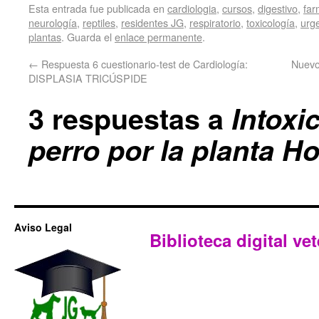
Esta entrada fue publicada en
cardiologia
,
cursos
,
digestivo
,
far
neurología
,
reptiles
,
residentes JG
,
respiratorio
,
toxicología
,
urg
plantas
. Guarda el
enlace permanente
.
←
Respuesta 6 cuestionario-test de Cardiología:
Nuevo
DISPLASIA TRICÚSPIDE
3 respuestas a
Intoxi
perro por la planta H
Aviso Legal
Biblioteca digital vet