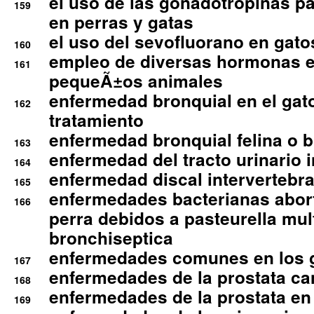
el uso de las gonadotropinas pa
159
en perras y gatas
el uso del sevofluorano en gato
160
empleo de diversas hormonas e
161
pequeÃ±os animales
enfermedad bronquial en el gat
162
tratamiento
enfermedad bronquial felina o br
163
enfermedad del tracto urinario in
164
enfermedad discal intervertebra
165
enfermedades bacterianas abort
166
perra debidos a pasteurella mul
bronchiseptica
enfermedades comunes en los 
167
enfermedades de la prostata ca
168
enfermedades de la prostata en 
169