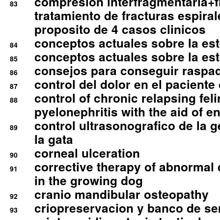
compresion interfragmentaria+fi
83
tratamiento de fracturas espirale
proposito de 4 casos clinicos
conceptos actuales sobre la este
84
conceptos actuales sobre la este
85
consejos para conseguir raspad
86
control del dolor en el paciente 
87
control of chronic relapsing feli
88
pyelonephritis with the aid of e
control ultrasonografico de la g
89
la gata
corneal ulceration
90
corrective therapy of abnormal
91
in the growing dog
cranio mandibular osteopathy
92
criopreservacion y banco de s
93