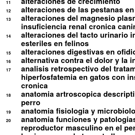
alteraciones de crecimiento
11
alteraciones de las pestanas en
12
alteraciones del magnesio plas
13
insuficiencia renal cronica cani
alteraciones del tacto urinario in
14
esteriles en felinos
alteraciones digestivas en ofidi
15
alternativa contra el dolor y la 
16
analisis retrospectivo del tratam
17
hiperfosfatemia en gatos con in
cronica
anatomia artroscopica descriptiv
18
perro
anatomia fisiologia y microbiolo
19
anatomia funciones y patologia
20
reproductor masculino en el per