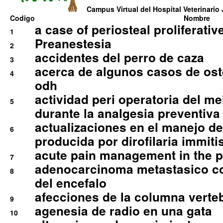
Campus Virtual del Hospital Veterinario 
Codigo
Nombre
a case of periosteal proliferative
1
Preanestesia
2
accidentes del perro de caza
3
acerca de algunos casos de oste
4
odh
actividad peri operatoria del 
5
durante la analgesia preventiva 
actualizaciones en el manejo de 
6
producida por dirofilaria immiti
acute pain management in the p
7
adenocarcinoma metastasico co
8
del encefalo
afecciones de la columna verte
9
agenesia de radio en una gata
10