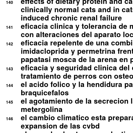
effects of dietary protein and cal
140
clinically normal cats and in cat
induced chronic renal failure
eficacia clinica y tolerancia d
141
con alteraciones del aparato l
eficacia repelente de una comb
142
imidacloprida y permetrina fre
papatasi mosca de la arena en 
eficacia y seguridad clinica del
143
tratamiento de perros con osteoa
el acido folico y la hendidura pa
144
braquicefalos
el agotamiento de la secrecion l
145
metergolina
el cambio climatico esta prepar
146
expansion de las cvbd