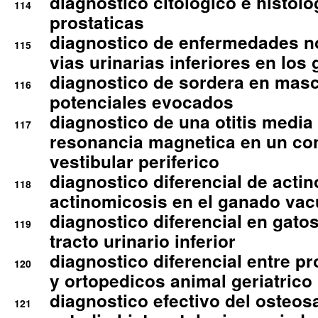
diagnostico citologico e histolo
114
prostaticas
diagnostico de enfermedades no
115
vias urinarias inferiores en los 
diagnostico de sordera en mas
116
potenciales evocados
diagnostico de una otitis media
117
resonancia magnetica en un co
vestibular periferico
diagnostico diferencial de actin
118
actinomicosis en el ganado va
diagnostico diferencial en gato
119
tracto urinario inferior
diagnostico diferencial entre 
120
y ortopedicos animal geriatrico
diagnostico efectivo del osteo
121