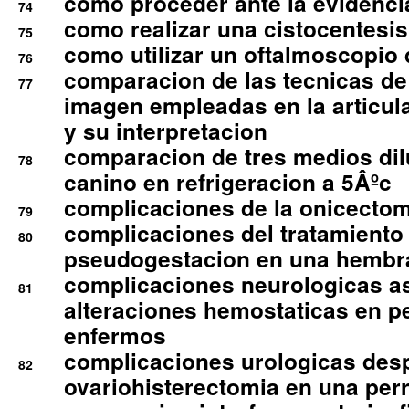
como proceder ante la evidencia
74
como realizar una cistocentesis
75
como utilizar un oftalmoscopio 
76
comparacion de las tecnicas de
77
imagen empleadas en la articula
y su interpretacion
comparacion de tres medios di
78
canino en refrigeracion a 5Âºc
complicaciones de la onicectomi
79
complicaciones del tratamiento
80
pseudogestacion en una hembr
complicaciones neurologicas a
81
alteraciones hemostaticas en p
enfermos
complicaciones urologicas des
82
ovariohisterectomia en una per