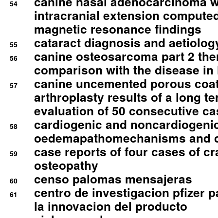
canine nasal adenocarcinoma wi
54
intracranial extension comput
magnetic resonance findings
cataract diagnosis and aetiolog
55
canine osteosarcoma part 2 th
56
comparison with the disease i
canine uncemented porous coate
57
arthroplasty results of a long t
evaluation of 50 consecutive c
cardiogenic and noncardiogeni
58
oedemapathomechanisms and 
case reports of four cases of c
59
osteopathy
censo palomas mensajeras
60
centro de investigacion pfizer p
61
la innovacion del producto