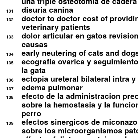
una triple osteotomia de cadera
disuria canina
131
doctor to doctor cost of providi
132
veterinary patients
dolor articular en gatos revisio
133
causas
early neutering of cats and dog
134
ecografia ovarica y seguimiento
135
la gata
ectopia ureteral bilateral intra 
136
edema pulmonar
137
efecto de la administracion pre
138
sobre la hemostasia y la funcion
perro
efectos sinergicos de miconazol
139
sobre los microorganismos pa