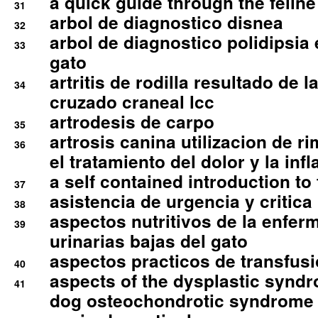
a quick guide through the feli
31
arbol de diagnostico disnea
32
arbol de diagnostico polidipsia 
33
gato
artritis de rodilla resultado de 
34
cruzado craneal lcc
artrodesis de carpo
35
artrosis canina utilizacion de r
36
el tratamiento del dolor y la inf
a self contained introduction to
37
asistencia de urgencia y critica
38
aspectos nutritivos de la enfer
39
urinarias bajas del gato
aspectos practicos de transfus
40
aspects of the dysplastic syndr
41
dog osteochondrotic syndrome