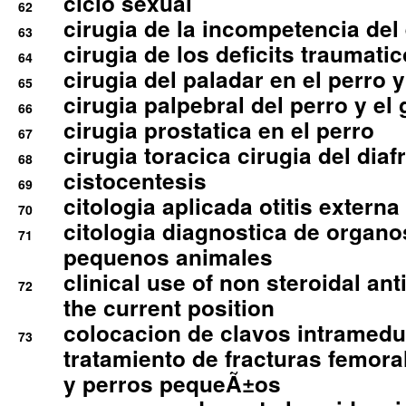
ciclo sexual
62
cirugia de la incompetencia del 
63
cirugia de los deficits traumati
64
cirugia del paladar en el perro y
65
cirugia palpebral del perro y el 
66
cirugia prostatica en el perro
67
cirugia toracica cirugia del dia
68
cistocentesis
69
citologia aplicada otitis externa
70
citologia diagnostica de organ
71
pequenos animales
clinical use of non steroidal an
72
the current position
colocacion de clavos intramedu
73
tratamiento de fracturas femoral
y perros pequeÃ±os