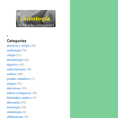
Categorías
anestesia y cirugía
(18)
cardiologia
(78)
cirugía
(21)
dermatología
(42)
digestivo
(45)
endocrinología
(30)
exóticos
(99)
grandes mamíferos
(7)
imagen
(93)
infecciosas
(33)
infecto-contagiosas
(16)
Informática medica
(13)
laboratorio
(52)
neurología
(16)
odontología
(6)
oftalmología
(16)