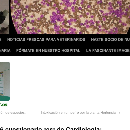
E
NOTICIAS FRESCAS PARA VETERINARIOS
HAZTE SOCIO DE N
NARIA
FÓRMATE EN NUESTRO HOSPITAL
LA FASCINANTE IMAGE
ción de especies:
Intoxicación en un perro por la planta Hortensia
→
6 cuestionario-test de Cardiología: