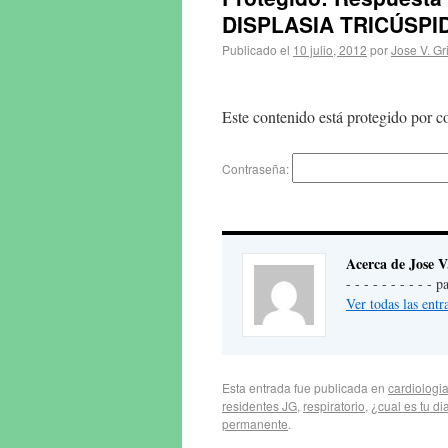
DISPLASIA TRICÚSPI
Publicado el
10 julio, 2012
por
Jose V. Gr
Este contenido está protegido por co
Contraseña:
Acerca de Jose V
- - - - - - - - - -
Ver todas las ent
Esta entrada fue publicada en
cardiologi
residentes JG
,
respiratorio
,
¿cual es tu di
permanente
.