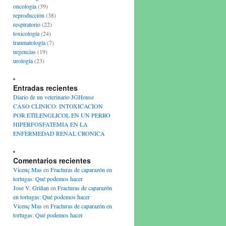
oncología
(39)
reproducción
(38)
respiratorio
(22)
toxicología
(24)
traumatología
(7)
urgencias
(19)
urología
(23)
Entradas recientes
Diario de un veterinario JGHouse
CASO CLINICO: INTOXICACION
POR ETILENGLICOL EN UN PERRO
HIPERFOSFATEMIA EN LA
ENFERMEDAD RENAL CRONICA
Comentarios recientes
Vicenç Mas
en
Fracturas de caparazón en
tortugas: Qué podemos hacer
Jose V. Griñan
en
Fracturas de caparazón
en tortugas: Qué podemos hacer
Vicenç Mas
en
Fracturas de caparazón en
tortugas: Qué podemos hacer