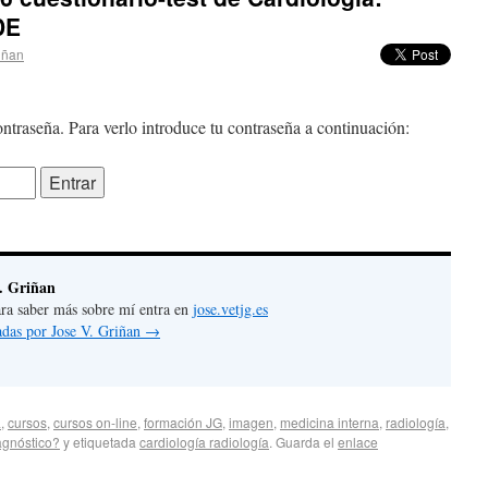
DE
iñan
ntraseña. Para verlo introduce tu contraseña a continuación:
. Griñan
 para saber más sobre mí entra en
jose.vetjg.es
radas por Jose V. Griñan
→
a
,
cursos
,
cursos on-line
,
formación JG
,
imagen
,
medicina interna
,
radiología
,
agnóstico?
y etiquetada
cardiología radiología
. Guarda el
enlace