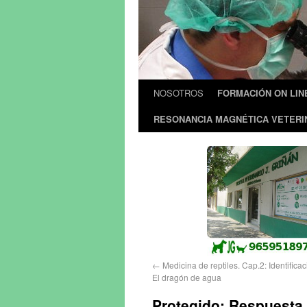
NOSOTROS
FORMACIÓN ON LIN
RESONANCIA MAGNÉTICA VETERI
←
Medicina de reptiles. Cap.2: Identifica
El dragón de agua
Protegido: Respuesta 