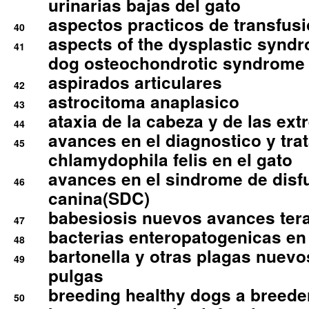
urinarias bajas del gato
aspectos practicos de transfus
40
aspects of the dysplastic syndr
41
dog osteochondrotic syndrome
aspirados articulares
42
astrocitoma anaplasico
43
ataxia de la cabeza y de las ex
44
avances en el diagnostico y tra
45
chlamydophila felis en el gato
avances en el sindrome de disf
46
canina(SDC)
babesiosis nuevos avances ter
47
bacterias enteropatogenicas en
48
bartonella y otras plagas nuev
49
pulgas
breeding healthy dogs a breede
50