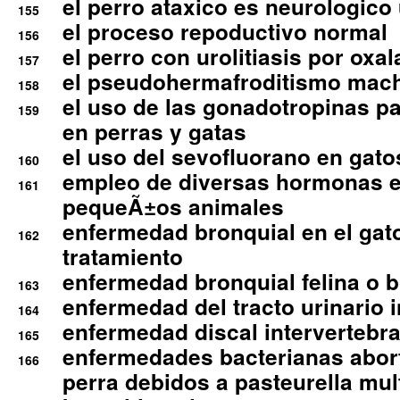
el perro ataxico es neurologico
155
el proceso repoductivo normal
156
el perro con urolitiasis por oxal
157
el pseudohermafroditismo mac
158
el uso de las gonadotropinas pa
159
en perras y gatas
el uso del sevofluorano en gato
160
empleo de diversas hormonas e
161
pequeÃ±os animales
enfermedad bronquial en el gat
162
tratamiento
enfermedad bronquial felina o br
163
enfermedad del tracto urinario in
164
enfermedad discal intervertebra
165
enfermedades bacterianas abort
166
perra debidos a pasteurella mul