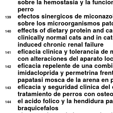
sobre la hemostasia y la funcion
perro
efectos sinergicos de miconazol
139
sobre los microorganismos pa
effects of dietary protein and cal
140
clinically normal cats and in cat
induced chronic renal failure
eficacia clinica y tolerancia d
141
con alteraciones del aparato l
eficacia repelente de una comb
142
imidacloprida y permetrina fre
papatasi mosca de la arena en 
eficacia y seguridad clinica del
143
tratamiento de perros con osteoa
el acido folico y la hendidura pa
144
braquicefalos