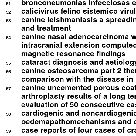
bronconeumonias infecciosas 
51
calicivirus felino sistemico viru
52
canine leishmaniasis a spreadi
53
and treatment
canine nasal adenocarcinoma wi
54
intracranial extension comput
magnetic resonance findings
cataract diagnosis and aetiolog
55
canine osteosarcoma part 2 th
56
comparison with the disease i
canine uncemented porous coate
57
arthroplasty results of a long t
evaluation of 50 consecutive c
cardiogenic and noncardiogeni
58
oedemapathomechanisms and 
case reports of four cases of c
59