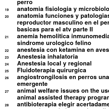
perro
anatomia fisiologia y microbiolo
19
anatomia funciones y patologia
20
reproductor masculino en el per
basicas para el atv parte II
anemia hemolitica inmunomedia
21
sindrome urologico felino
anestesia con ketamina en aves 
22
Anestesia inhalatoria
23
Anestesia local y regional
24
Fluidoterapia quirurgica
25
angiostrongilosis en perros un
26
emergente
animal welfare issues on the use
27
animal assisted therapy progra
antibioterapia elegir acertadam
28