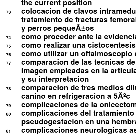
the current position
colocacion de clavos intramedu
73
tratamiento de fracturas femoral
y perros pequeÃ±os
como proceder ante la evidencia
74
como realizar una cistocentesis
75
como utilizar un oftalmoscopio 
76
comparacion de las tecnicas de
77
imagen empleadas en la articula
y su interpretacion
comparacion de tres medios di
78
canino en refrigeracion a 5Âºc
complicaciones de la onicectomi
79
complicaciones del tratamiento
80
pseudogestacion en una hembr
complicaciones neurologicas a
81