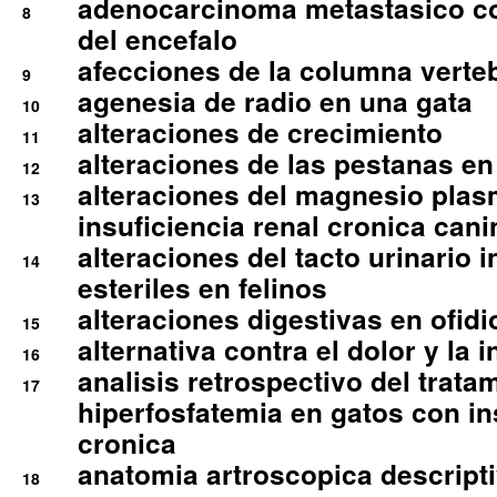
adenocarcinoma metastasico co
8
del encefalo
afecciones de la columna verte
9
agenesia de radio en una gata
10
alteraciones de crecimiento
11
alteraciones de las pestanas en
12
alteraciones del magnesio plas
13
insuficiencia renal cronica cani
alteraciones del tacto urinario in
14
esteriles en felinos
alteraciones digestivas en ofidi
15
alternativa contra el dolor y la 
16
analisis retrospectivo del tratam
17
hiperfosfatemia en gatos con in
cronica
anatomia artroscopica descriptiv
18