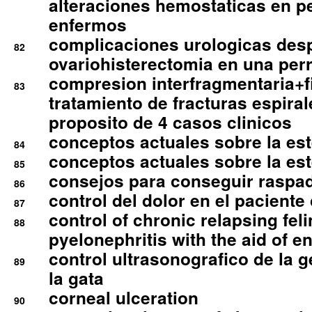
alteraciones hemostaticas en p
enfermos
complicaciones urologicas des
82
ovariohisterectomia en una per
compresion interfragmentaria+fi
83
tratamiento de fracturas espirale
proposito de 4 casos clinicos
conceptos actuales sobre la este
84
conceptos actuales sobre la este
85
consejos para conseguir raspad
86
control del dolor en el paciente 
87
control of chronic relapsing feli
88
pyelonephritis with the aid of e
control ultrasonografico de la g
89
la gata
corneal ulceration
90