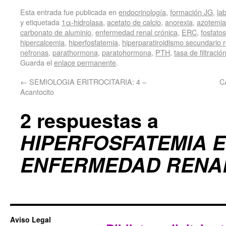
Esta entrada fue publicada en
endocrinología
,
formación JG
,
la
y etiquetada
1α-hidrolasa
,
acetato de calcio
,
anorexia
,
azotemia
carbonato de aluminio
,
enfermedad renal crónica
,
ERC
,
fosfatos
hipercalcemia
,
hiperfosfatemia
,
hiperparatiroidismo secundario 
nefronas
,
parathormona
,
paratohormona
,
PTH
,
tasa de filtració
Guarda el
enlace permanente
.
←
SEMIOLOGIA ERITROCITARIA: 4 –
C
Acantocito
2 respuestas a
HIPERFOSFATEMIA E
ENFERMEDAD RENA
Aviso Legal