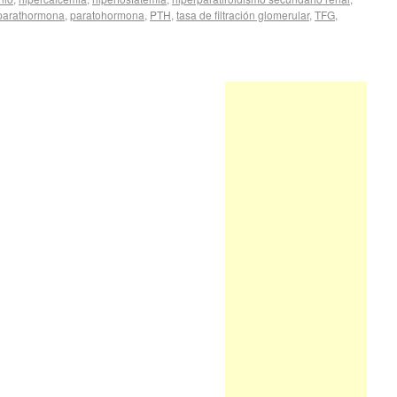
parathormona
,
paratohormona
,
PTH
,
tasa de filtración glomerular
,
TFG
,