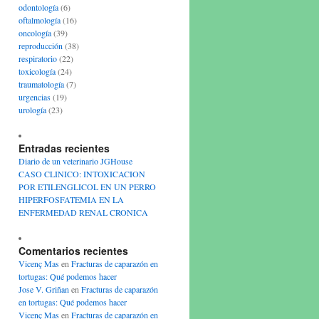
odontología
(6)
oftalmología
(16)
oncología
(39)
reproducción
(38)
respiratorio
(22)
toxicología
(24)
traumatología
(7)
urgencias
(19)
urología
(23)
Entradas recientes
Diario de un veterinario JGHouse
CASO CLINICO: INTOXICACION
POR ETILENGLICOL EN UN PERRO
HIPERFOSFATEMIA EN LA
ENFERMEDAD RENAL CRONICA
Comentarios recientes
Vicenç Mas
en
Fracturas de caparazón en
tortugas: Qué podemos hacer
Jose V. Griñan
en
Fracturas de caparazón
en tortugas: Qué podemos hacer
Vicenç Mas
en
Fracturas de caparazón en