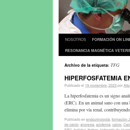
NOSOTROS
FORMACIÓN ON LIN
RESONANCIA MAGNÉTICA VETERI
TFG
Archivo de la etiqueta:
HIPERFOSFATEMIA E
Publicado el
19 noviembre, 2023
por
Aito
La hiperfosfatemia es un signo anal
(ERC). En un animal sano con una bu
elimina por vía renal, contribuyen
Publicado en
endocrinología
,
formación 
de calcio
,
anorexia
,
azotemia
,
calcio
,
Calc
ERC
,
fosfatos
,
fósforo
,
hidroxido de alumi