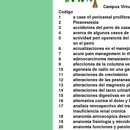
Campus Virtua
Codigo
1
a case of periosteal prolifera
2
Preanestesia
3
accidentes del perro de caza
4
acerca de algunos casos de o
5
actividad peri operatoria de
en el perro
6
actualizaciones en el manejo 
7
acute pain management in th
8
adenocarcinoma metastasico 
9
afecciones de la columna ve
10
agenesia de radio en una ga
11
alteraciones de crecimiento
12
alteraciones de las pestanas
13
alteraciones del magnesio pl
14
alteraciones del tacto urinario
15
alteraciones digestivas en o
16
alternativa contra el dolor y
17
analisis retrospectivo del t
insuficiencia renal cronica
18
anatomia artroscopica descrip
19
anatomia fisiologia y microb
20
anatomia funciones y patolog