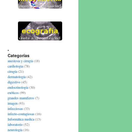
Categorías
anestesia y cirugía
(18)
cardiologia
(78)
cirugía
(21)
dermatología
(42)
digestivo
(45)
endocrinología
(30)
exóticos
(99)
grandes mamíferos
(7)
imagen
(93)
infecciosas
(33)
infecto-contagiosas
(16)
Informática medica
(13)
laboratorio
(52)
neurología
(16)