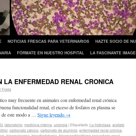
E
NOTICIAS FRESCAS PARA VETERINARIOS
HAZTE SOCIO DE N
NARIA
FÓRMATE EN NUESTRO HOSPITAL
LA FASCINANTE IMAGE
N LA ENFERMEDAD RENAL CRONICA
r Fraile
ítico muy frecuente en animales con enfermedad renal crónica
ena funcionalidad renal, el exceso de fosfatos en plasma se
do de este modo a …
Sigue leyendo
→
JG
,
laboratorio
,
medicina interna
,
urología
|
Etiquetado
1α-hidrolasa
,
acetato
itriol
,
carbonato cálcico
,
carbonato de aluminio
,
enfermedad renal crónica
,
nio
,
hipercalcemia
,
hiperfosfatemia
,
hiperparatiroidismo secundario renal
,