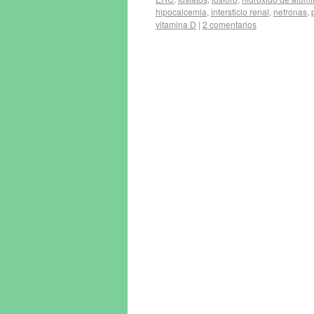
hipocalcemia
,
intersticio renal
,
nefronas
,
vitamina D
|
2 comentarios