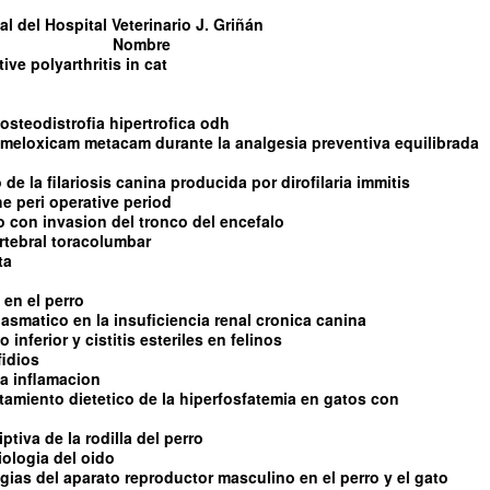
l del Hospital Veterinario J. Griñán
Nombre
tive polyarthritis in cat
steodistrofia hipertrofica odh
l meloxicam metacam durante la analgesia preventiva equilibrada
de la filariosis canina producida por dirofilaria immitis
e peri operative period
con invasion del tronco del encefalo
rtebral toracolumbar
ta
 en el perro
asmatico en la insuficiencia renal cronica canina
 inferior y cistitis esteriles en felinos
fidios
 la inflamacion
ratamiento dietetico de la hiperfosfatemia en gatos con
tiva de la rodilla del perro
iologia del oido
ias del aparato reproductor masculino en el perro y el gato