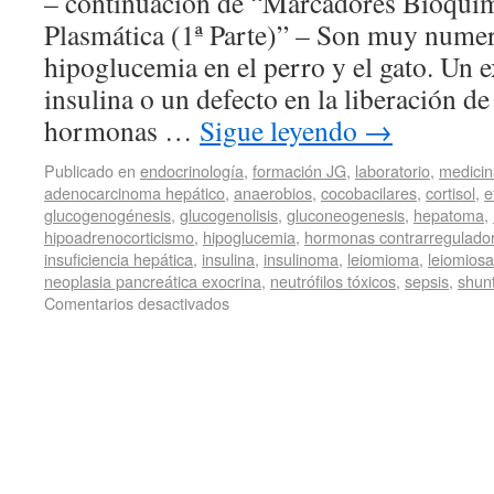
– continuación de “Marcadores Bioquí
Plasmática (1ª Parte)” – Son muy numer
hipoglucemia en el perro y el gato. Un 
insulina o un defecto en la liberación de
hormonas …
Sigue leyendo
→
Publicado en
endocrinología
,
formación JG
,
laboratorio
,
medicin
adenocarcinoma hepático
,
anaerobios
,
cocobacilares
,
cortisol
,
e
glucogenogénesis
,
glucogenolisis
,
gluconeogenesis
,
hepatoma
,
hipoadrenocorticismo
,
hipoglucemia
,
hormonas contrarregulado
insuficiencia hepática
,
insulina
,
insulinoma
,
leiomioma
,
leiomios
neoplasia pancreática exocrina
,
neutrófilos tóxicos
,
sepsis
,
shunt
Comentarios desactivados