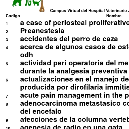
Campus Virtual del Hospital Veterinario 
Codigo
Nombre
a case of periosteal proliferative
1
Preanestesia
2
accidentes del perro de caza
3
acerca de algunos casos de oste
4
odh
actividad peri operatoria del 
5
durante la analgesia preventiva 
actualizaciones en el manejo de 
6
producida por dirofilaria immiti
acute pain management in the p
7
adenocarcinoma metastasico co
8
del encefalo
afecciones de la columna verte
9
agenesia de radio en una gata
10