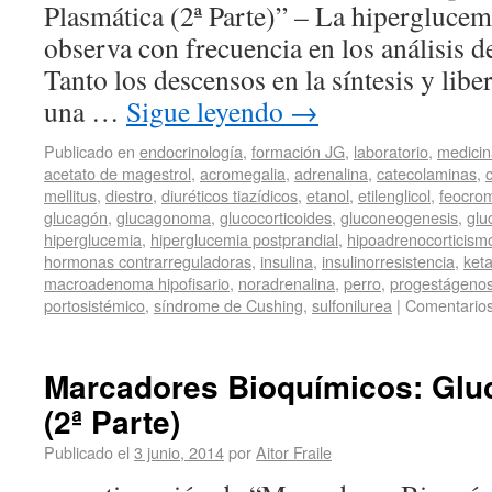
Plasmática (2ª Parte)” – La hiperglucem
observa con frecuencia en los análisis de
Tanto los descensos en la síntesis y libe
una …
Sigue leyendo
→
Publicado en
endocrinología
,
formación JG
,
laboratorio
,
medicin
acetato de magestrol
,
acromegalia
,
adrenalina
,
catecolaminas
,
c
mellitus
,
diestro
,
diuréticos tiazídicos
,
etanol
,
etilenglicol
,
feocro
glucagón
,
glucagonoma
,
glucocorticoides
,
gluconeogenesis
,
glu
hiperglucemia
,
hiperglucemia postprandial
,
hipoadrenocorticism
hormonas contrarreguladoras
,
insulina
,
insulinorresistencia
,
ket
macroadenoma hipofisario
,
noradrenalina
,
perro
,
progestágeno
portosistémico
,
síndrome de Cushing
,
sulfonilurea
|
Comentarios
Marcadores Bioquímicos: Glu
(2ª Parte)
Publicado el
3 junio, 2014
por
Aitor Fraile