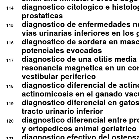
diagnostico citologico e histolo
114
prostaticas
diagnostico de enfermedades no
115
vias urinarias inferiores en los 
diagnostico de sordera en mas
116
potenciales evocados
diagnostico de una otitis media
117
resonancia magnetica en un co
vestibular periferico
diagnostico diferencial de actin
118
actinomicosis en el ganado va
diagnostico diferencial en gato
119
tracto urinario inferior
diagnostico diferencial entre 
120
y ortopedicos animal geriatrico
diagnostico efectivo del osteo
121