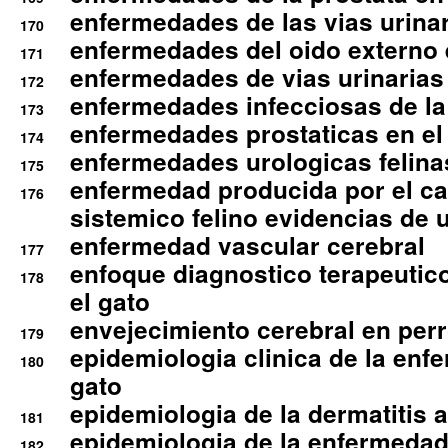
enfermedades de las vias urinari
170
enfermedades del oido externo 
171
enfermedades de vias urinarias
172
enfermedades infecciosas de la 
173
enfermedades prostaticas en el
174
enfermedades urologicas felina
175
enfermedad producida por el cal
176
sistemico felino evidencias de 
enfermedad vascular cerebral
177
enfoque diagnostico terapeutico 
178
el gato
envejecimiento cerebral en per
179
epidemiologia clinica de la enf
180
gato
epidemiologia de la dermatitis 
181
epidemiologia de la enfermedad
182