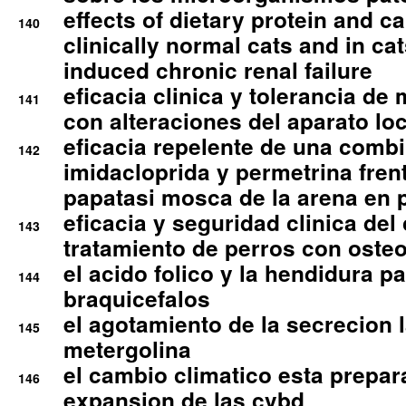
effects of dietary protein and cal
140
clinically normal cats and in cat
induced chronic renal failure
eficacia clinica y tolerancia d
141
con alteraciones del aparato l
eficacia repelente de una comb
142
imidacloprida y permetrina fre
papatasi mosca de la arena en 
eficacia y seguridad clinica del
143
tratamiento de perros con osteoa
el acido folico y la hendidura pa
144
braquicefalos
el agotamiento de la secrecion l
145
metergolina
el cambio climatico esta prepar
146
expansion de las cvbd