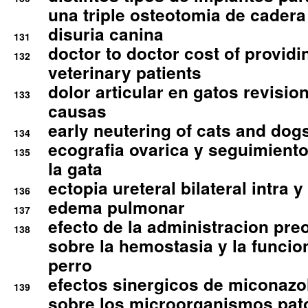
una triple osteotomia de cadera
disuria canina
131
doctor to doctor cost of providi
132
veterinary patients
dolor articular en gatos revisio
133
causas
early neutering of cats and dog
134
ecografia ovarica y seguimiento
135
la gata
ectopia ureteral bilateral intra 
136
edema pulmonar
137
efecto de la administracion pre
138
sobre la hemostasia y la funcion
perro
efectos sinergicos de miconazol
139
sobre los microorganismos pa