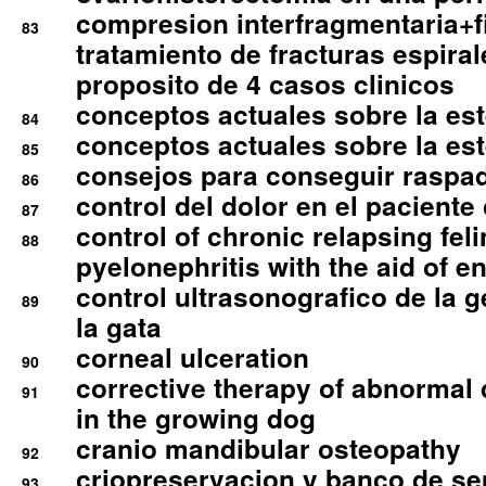
compresion interfragmentaria+fi
83
tratamiento de fracturas espirale
proposito de 4 casos clinicos
conceptos actuales sobre la este
84
conceptos actuales sobre la este
85
consejos para conseguir raspad
86
control del dolor en el paciente 
87
control of chronic relapsing feli
88
pyelonephritis with the aid of e
control ultrasonografico de la g
89
la gata
corneal ulceration
90
corrective therapy of abnormal
91
in the growing dog
cranio mandibular osteopathy
92
criopreservacion y banco de s
93