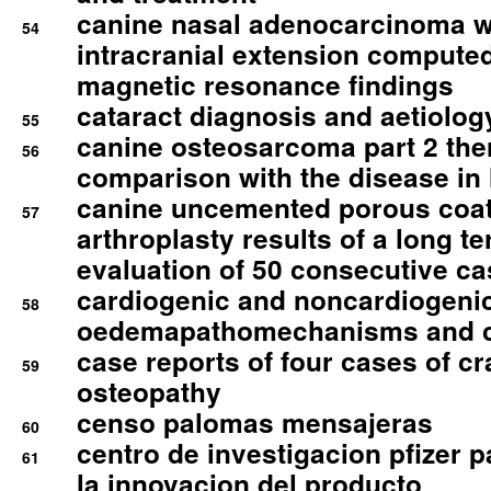
canine nasal adenocarcinoma wi
54
intracranial extension comput
magnetic resonance findings
cataract diagnosis and aetiolog
55
canine osteosarcoma part 2 th
56
comparison with the disease i
canine uncemented porous coate
57
arthroplasty results of a long t
evaluation of 50 consecutive c
cardiogenic and noncardiogeni
58
oedemapathomechanisms and 
case reports of four cases of c
59
osteopathy
censo palomas mensajeras
60
centro de investigacion pfizer p
61
la innovacion del producto