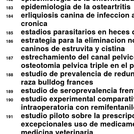
epidemiologia de la osteartritis
183
erliquiosis canina de infeccio
184
cronica
estadios parasitarios en heces 
185
estrategia para la eliminacion n
186
caninos de estruvita y cistina
estrechamiento del canal pelvi
187
osteotomia pelvica triple en el 
estudio de prevalencia de redun
188
raza bulldog frances
estudio de seroprevalencia frent
189
estudio experimental comparati
190
intraoperatoria con remifentanil
estudio piloto sobre la prescrip
191
excepcionales uso de medicam
medicina veterinaria