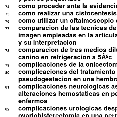
como proceder ante la evidencia
74
como realizar una cistocentesis
75
como utilizar un oftalmoscopio 
76
comparacion de las tecnicas de
77
imagen empleadas en la articula
y su interpretacion
comparacion de tres medios di
78
canino en refrigeracion a 5Âºc
complicaciones de la onicectomi
79
complicaciones del tratamiento
80
pseudogestacion en una hembr
complicaciones neurologicas a
81
alteraciones hemostaticas en p
enfermos
complicaciones urologicas des
82
ovariohisterectomia en una per