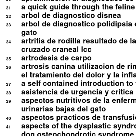
a quick guide through the feli
31
arbol de diagnostico disnea
32
arbol de diagnostico polidipsia 
33
gato
artritis de rodilla resultado de 
34
cruzado craneal lcc
artrodesis de carpo
35
artrosis canina utilizacion de r
36
el tratamiento del dolor y la inf
a self contained introduction to
37
asistencia de urgencia y critica
38
aspectos nutritivos de la enfer
39
urinarias bajas del gato
aspectos practicos de transfus
40
aspects of the dysplastic syndr
41
dog osteochondrotic syndrome