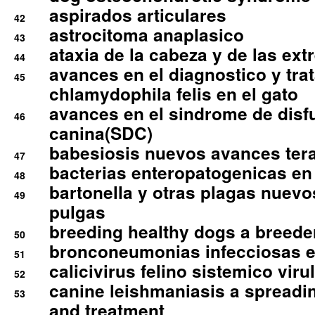
aspirados articulares
42
astrocitoma anaplasico
43
ataxia de la cabeza y de las ex
44
avances en el diagnostico y tra
45
chlamydophila felis en el gato
avances en el sindrome de disf
46
canina(SDC)
babesiosis nuevos avances ter
47
bacterias enteropatogenicas en
48
bartonella y otras plagas nuev
49
pulgas
breeding healthy dogs a breede
50
bronconeumonias infecciosas 
51
calicivirus felino sistemico viru
52
canine leishmaniasis a spreadi
53
and treatment