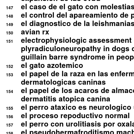
el caso de el gato con molestias
147
el control del apareamiento de 
148
el diagnostico de la leishmania
149
avian rx
150
electrophysiologic assessment 
151
plyradiculoneuropathy in dogs 
guillain barre syndrome in peop
el gato azotemico
152
el papel de la raza en las enfe
153
dermatologicas caninas
el papel de los acaros de alma
154
dermatitis atopica canina
el perro ataxico es neurologico
155
el proceso repoductivo normal
156
el perro con urolitiasis por oxal
157
el pseudohermafroditismo mac
158