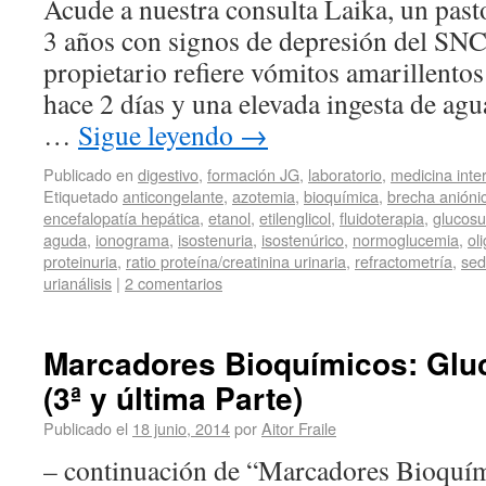
Acude a nuestra consulta Laika, un pas
3 años con signos de depresión del SNC
propietario refiere vómitos amarillento
hace 2 días y una elevada ingesta de agu
…
Sigue leyendo
→
Publicado en
digestivo
,
formación JG
,
laboratorio
,
medicina inte
Etiquetado
anticongelante
,
azotemia
,
bioquímica
,
brecha anióni
encefalopatía hepática
,
etanol
,
etilenglicol
,
fluidoterapia
,
glucosu
aguda
,
ionograma
,
isostenuria
,
isostenúrico
,
normoglucemia
,
ol
proteinuria
,
ratio proteína/creatinina urinaria
,
refractometría
,
sed
urianálisis
|
2 comentarios
Marcadores Bioquímicos: Glu
(3ª y última Parte)
Publicado el
18 junio, 2014
por
Aitor Fraile
– continuación de “Marcadores Bioquí