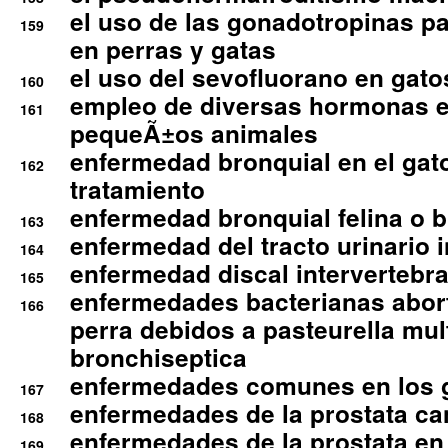
el uso de las gonadotropinas pa
159
en perras y gatas
el uso del sevofluorano en gato
160
empleo de diversas hormonas e
161
pequeÃ±os animales
enfermedad bronquial en el gat
162
tratamiento
enfermedad bronquial felina o br
163
enfermedad del tracto urinario in
164
enfermedad discal intervertebra
165
enfermedades bacterianas abort
166
perra debidos a pasteurella mul
bronchiseptica
enfermedades comunes en los 
167
enfermedades de la prostata ca
168
enfermedades de la prostata en 
169