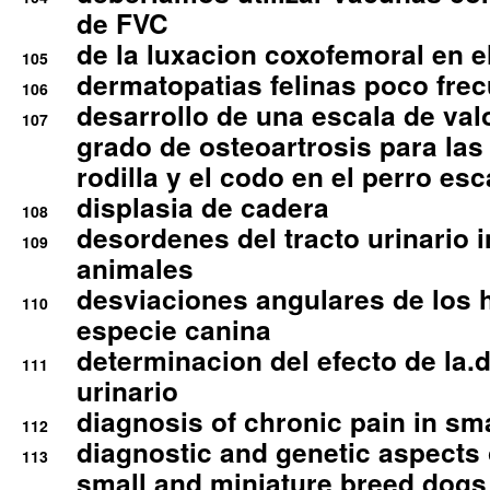
de FVC
de la luxacion coxofemoral en e
105
dermatopatias felinas poco fre
106
desarrollo de una escala de val
107
grado de osteoartrosis para las 
rodilla y el codo en el perro esc
displasia de cadera
108
desordenes del tracto urinario 
109
animales
desviaciones angulares de los 
110
especie canina
determinacion del efecto de la.d
111
urinario
diagnosis of chronic pain in sm
112
diagnostic and genetic aspects o
113
small and miniature breed dogs 