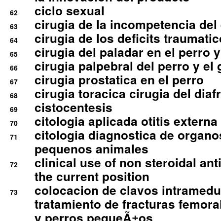
ciclo sexual
62
cirugia de la incompetencia del 
63
cirugia de los deficits traumati
64
cirugia del paladar en el perro y
65
cirugia palpebral del perro y el 
66
cirugia prostatica en el perro
67
cirugia toracica cirugia del dia
68
cistocentesis
69
citologia aplicada otitis externa
70
citologia diagnostica de organ
71
pequenos animales
clinical use of non steroidal an
72
the current position
colocacion de clavos intramedu
73
tratamiento de fracturas femoral
y perros pequeÃ±os