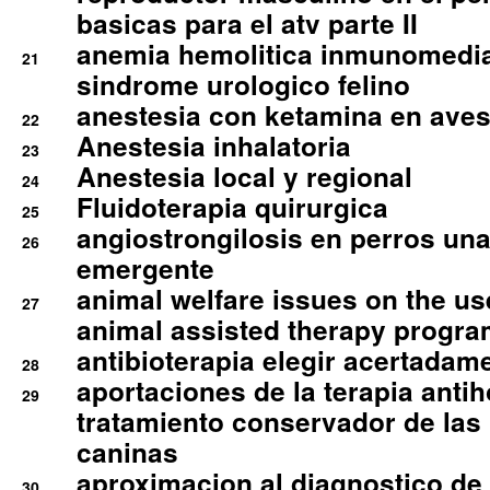
basicas para el atv parte II
anemia hemolitica inmunomedia
21
sindrome urologico felino
anestesia con ketamina en aves 
22
Anestesia inhalatoria
23
Anestesia local y regional
24
Fluidoterapia quirurgica
25
angiostrongilosis en perros un
26
emergente
animal welfare issues on the use
27
animal assisted therapy progra
antibioterapia elegir acertadam
28
aportaciones de la terapia anti
29
tratamiento conservador de las 
caninas
aproximacion al diagnostico de p
30