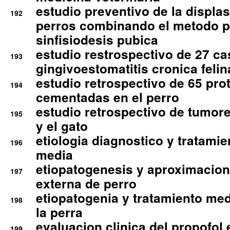
estudio preventivo de la displa
192
perros combinando el metodo p
sinfisiodesis pubica
estudio restrospectivo de 27 c
193
gingivoestomatitis cronica felin
estudio retrospectivo de 65 pro
194
cementadas en el perro
estudio retrospectivo de tumore
195
y el gato
etiologia diagnostico y tratamie
196
media
etiopatogenesis y aproximacion c
197
externa de perro
etiopatogenia y tratamiento med
198
la perra
evaluacion clinica del propofol 
199