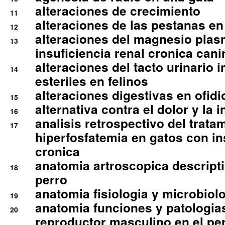
alteraciones de crecimiento
11
alteraciones de las pestanas en
12
alteraciones del magnesio plas
13
insuficiencia renal cronica cani
alteraciones del tacto urinario in
14
esteriles en felinos
alteraciones digestivas en ofidi
15
alternativa contra el dolor y la 
16
analisis retrospectivo del tratam
17
hiperfosfatemia en gatos con in
cronica
anatomia artroscopica descriptiv
18
perro
anatomia fisiologia y microbiolo
19
anatomia funciones y patologia
20
reproductor masculino en el per