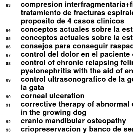
compresion interfragmentaria+fi
83
tratamiento de fracturas espirale
proposito de 4 casos clinicos
conceptos actuales sobre la este
84
conceptos actuales sobre la este
85
consejos para conseguir raspad
86
control del dolor en el paciente 
87
control of chronic relapsing feli
88
pyelonephritis with the aid of e
control ultrasonografico de la g
89
la gata
corneal ulceration
90
corrective therapy of abnormal
91
in the growing dog
cranio mandibular osteopathy
92
criopreservacion y banco de s
93