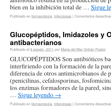
bien en la inhibición total de …
Sigue l
Publicado en
farmacología
,
infecciosas
|
Comentarios desactiva
Glucopéptidos, Imidazoles y 
antibacterianos
Publicado el
6 agosto, 2011
por
Maria del Mar Griñán Pastor
GLUCOPÉPTIDOS Son antibióticos bact
interfiriendo con la formación de la par
diferencia de otros antimicrobianos de
(penicilinas, cefalosporinas, fosfomicina
los enzimas formadores de la pared, sino
…
Sigue leyendo
→
Publicado en
farmacología
,
infecciosas
|
Comentarios desactiva