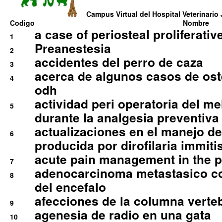
Campus Virtual del Hospital Veterinario 
Codigo
Nombre
a case of periosteal proliferative
1
Preanestesia
2
accidentes del perro de caza
3
acerca de algunos casos de oste
4
odh
actividad peri operatoria del 
5
durante la analgesia preventiva 
actualizaciones en el manejo de 
6
producida por dirofilaria immiti
acute pain management in the p
7
adenocarcinoma metastasico co
8
del encefalo
afecciones de la columna verte
9
agenesia de radio en una gata
10