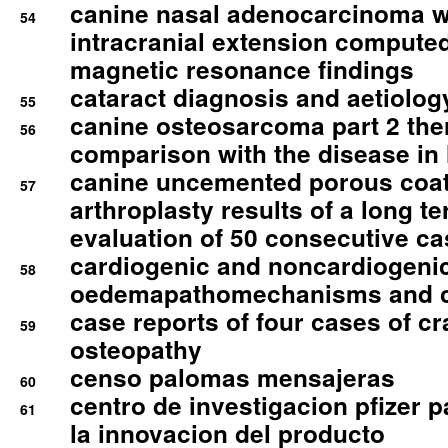
canine nasal adenocarcinoma wi
54
intracranial extension comput
magnetic resonance findings
cataract diagnosis and aetiolog
55
canine osteosarcoma part 2 th
56
comparison with the disease i
canine uncemented porous coate
57
arthroplasty results of a long t
evaluation of 50 consecutive c
cardiogenic and noncardiogeni
58
oedemapathomechanisms and 
case reports of four cases of c
59
osteopathy
censo palomas mensajeras
60
centro de investigacion pfizer p
61
la innovacion del producto