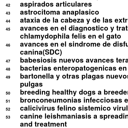
aspirados articulares
42
astrocitoma anaplasico
43
ataxia de la cabeza y de las ex
44
avances en el diagnostico y tra
45
chlamydophila felis en el gato
avances en el sindrome de disf
46
canina(SDC)
babesiosis nuevos avances ter
47
bacterias enteropatogenicas en
48
bartonella y otras plagas nuev
49
pulgas
breeding healthy dogs a breede
50
bronconeumonias infecciosas 
51
calicivirus felino sistemico viru
52
canine leishmaniasis a spreadi
53
and treatment