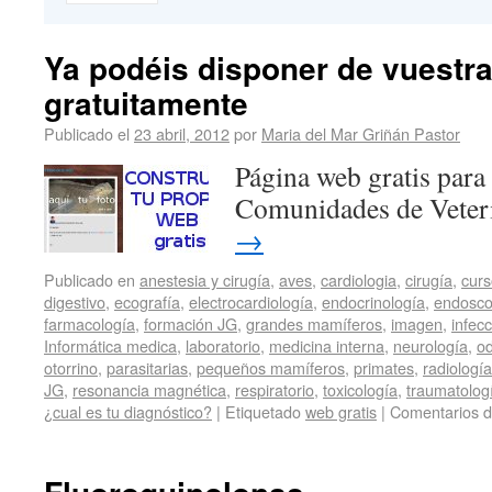
Ya podéis disponer de vuestra
gratuitamente
Publicado el
23 abril, 2012
por
Maria del Mar Griñán Pastor
Página web gratis para 
Comunidades de Veter
→
Publicado en
anestesia y cirugía
,
aves
,
cardiologia
,
cirugía
,
curs
digestivo
,
ecografía
,
electrocardiología
,
endocrinología
,
endosco
farmacología
,
formación JG
,
grandes mamíferos
,
imagen
,
infec
Informática medica
,
laboratorio
,
medicina interna
,
neurología
,
od
otorrino
,
parasitarias
,
pequeños mamíferos
,
primates
,
radiología
JG
,
resonancia magnética
,
respiratorio
,
toxicología
,
traumatolog
¿cual es tu diagnóstico?
|
Etiquetado
web gratis
|
Comentarios d