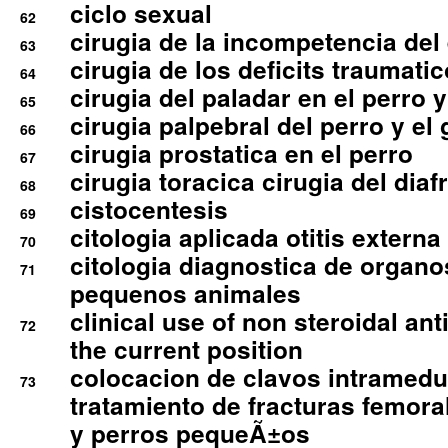
ciclo sexual
62
cirugia de la incompetencia del 
63
cirugia de los deficits traumati
64
cirugia del paladar en el perro y
65
cirugia palpebral del perro y el 
66
cirugia prostatica en el perro
67
cirugia toracica cirugia del dia
68
cistocentesis
69
citologia aplicada otitis externa
70
citologia diagnostica de organ
71
pequenos animales
clinical use of non steroidal an
72
the current position
colocacion de clavos intramedu
73
tratamiento de fracturas femoral
y perros pequeÃ±os