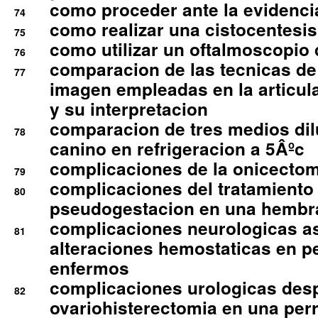
como proceder ante la evidencia
74
como realizar una cistocentesis
75
como utilizar un oftalmoscopio 
76
comparacion de las tecnicas de
77
imagen empleadas en la articula
y su interpretacion
comparacion de tres medios di
78
canino en refrigeracion a 5Âºc
complicaciones de la onicectomi
79
complicaciones del tratamiento
80
pseudogestacion en una hembr
complicaciones neurologicas a
81
alteraciones hemostaticas en p
enfermos
complicaciones urologicas des
82
ovariohisterectomia en una per