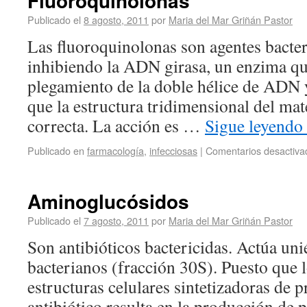
Fluoroquinolonas
Publicado el
8 agosto, 2011
por
Maria del Mar Griñán Pastor
Las fluoroquinolonas son agentes bacter
inhibiendo la ADN girasa, un enzima que
plegamiento de la doble hélice de ADN 
que la estructura tridimensional del mat
correcta. La acción es …
Sigue leyendo
Publicado en
farmacología
,
infecciosas
|
Comentarios desactiva
Aminoglucósidos
Publicado el
7 agosto, 2011
por
Maria del Mar Griñán Pastor
Son antibióticos bactericidas. Actúa un
bacterianos (fracción 30S). Puesto que 
estructuras celulares sintetizadoras de p
antibiótico resulta en la producción de 