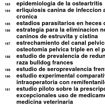
epidemiologia de la osteartritis
183
erliquiosis canina de infeccio
184
cronica
estadios parasitarios en heces 
185
estrategia para la eliminacion n
186
caninos de estruvita y cistina
estrechamiento del canal pelvi
187
osteotomia pelvica triple en el 
estudio de prevalencia de redun
188
raza bulldog frances
estudio de seroprevalencia frent
189
estudio experimental comparati
190
intraoperatoria con remifentanil
estudio piloto sobre la prescrip
191
excepcionales uso de medicam
medicina veterinaria