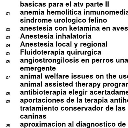
basicas para el atv parte II
anemia hemolitica inmunomedia
21
sindrome urologico felino
anestesia con ketamina en aves 
22
Anestesia inhalatoria
23
Anestesia local y regional
24
Fluidoterapia quirurgica
25
angiostrongilosis en perros un
26
emergente
animal welfare issues on the use
27
animal assisted therapy progra
antibioterapia elegir acertadam
28
aportaciones de la terapia anti
29
tratamiento conservador de las 
caninas
aproximacion al diagnostico de p
30