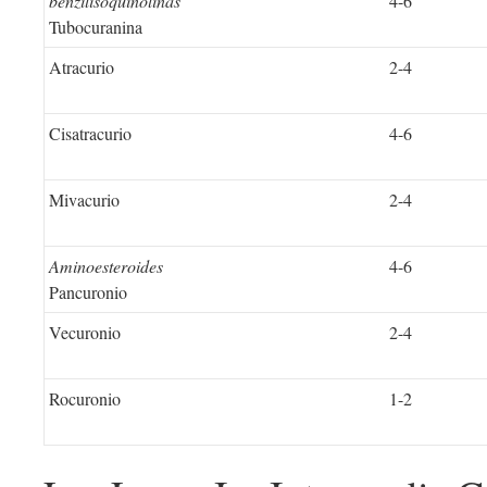
benzilisoquinolinas
4-6
Tubocuranina
Atracurio
2-4
Cisatracurio
4-6
Mivacurio
2-4
Aminoesteroides
4-6
Pancuronio
Vecuronio
2-4
Rocuronio
1-2