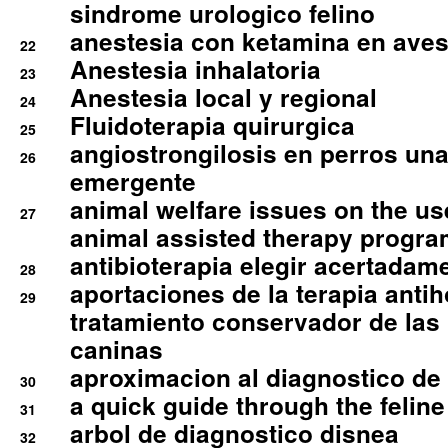
sindrome urologico felino
anestesia con ketamina en aves 
22
Anestesia inhalatoria
23
Anestesia local y regional
24
Fluidoterapia quirurgica
25
angiostrongilosis en perros un
26
emergente
animal welfare issues on the use
27
animal assisted therapy progra
antibioterapia elegir acertadam
28
aportaciones de la terapia anti
29
tratamiento conservador de las 
caninas
aproximacion al diagnostico de p
30
a quick guide through the feli
31
arbol de diagnostico disnea
32