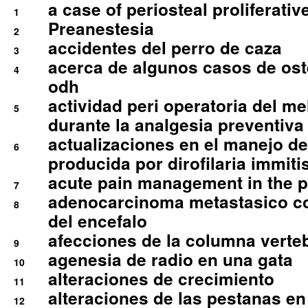
a case of periosteal proliferative
1
Preanestesia
2
accidentes del perro de caza
3
acerca de algunos casos de oste
4
odh
actividad peri operatoria del 
5
durante la analgesia preventiva 
actualizaciones en el manejo de 
6
producida por dirofilaria immiti
acute pain management in the p
7
adenocarcinoma metastasico co
8
del encefalo
afecciones de la columna verte
9
agenesia de radio en una gata
10
alteraciones de crecimiento
11
alteraciones de las pestanas en
12