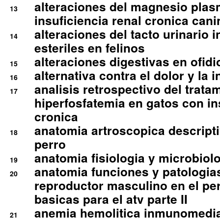
alteraciones del magnesio plas
13
insuficiencia renal cronica cani
alteraciones del tacto urinario in
14
esteriles en felinos
alteraciones digestivas en ofidi
15
alternativa contra el dolor y la 
16
analisis retrospectivo del tratam
17
hiperfosfatemia en gatos con in
cronica
anatomia artroscopica descriptiv
18
perro
anatomia fisiologia y microbiolo
19
anatomia funciones y patologia
20
reproductor masculino en el per
basicas para el atv parte II
anemia hemolitica inmunomedia
21