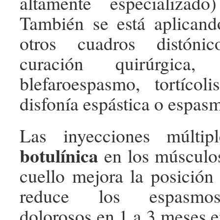
altamente especializado
También se está aplicand
otros cuadros distónic
curación quirúrgica
blefaroespasmo, tortícol
disfonía espástica o espas
Las inyecciones múlti
botulínica
en los músculos
cuello mejora la posición
reduce los espasmos
dolorosos en 1 a 3 meses e