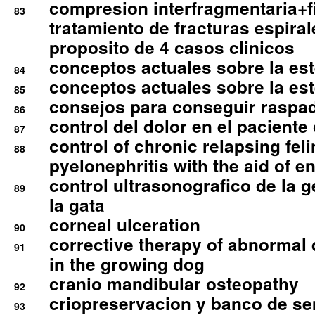
compresion interfragmentaria+fi
83
tratamiento de fracturas espirale
proposito de 4 casos clinicos
conceptos actuales sobre la este
84
conceptos actuales sobre la este
85
consejos para conseguir raspad
86
control del dolor en el paciente 
87
control of chronic relapsing feli
88
pyelonephritis with the aid of e
control ultrasonografico de la g
89
la gata
corneal ulceration
90
corrective therapy of abnormal
91
in the growing dog
cranio mandibular osteopathy
92
criopreservacion y banco de s
93