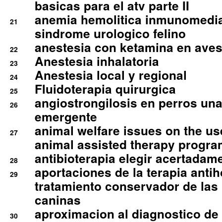
basicas para el atv parte II
anemia hemolitica inmunomedia
21
sindrome urologico felino
anestesia con ketamina en aves 
22
Anestesia inhalatoria
23
Anestesia local y regional
24
Fluidoterapia quirurgica
25
angiostrongilosis en perros un
26
emergente
animal welfare issues on the use
27
animal assisted therapy progra
antibioterapia elegir acertadam
28
aportaciones de la terapia anti
29
tratamiento conservador de las 
caninas
aproximacion al diagnostico de p
30