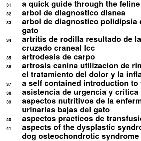
a quick guide through the feli
31
arbol de diagnostico disnea
32
arbol de diagnostico polidipsia 
33
gato
artritis de rodilla resultado de 
34
cruzado craneal lcc
artrodesis de carpo
35
artrosis canina utilizacion de r
36
el tratamiento del dolor y la inf
a self contained introduction to
37
asistencia de urgencia y critica
38
aspectos nutritivos de la enfer
39
urinarias bajas del gato
aspectos practicos de transfus
40
aspects of the dysplastic syndr
41
dog osteochondrotic syndrome