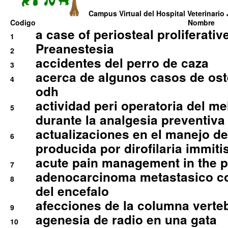
Campus Virtual del Hospital Veterinario 
Codigo
Nombre
a case of periosteal proliferative
1
Preanestesia
2
accidentes del perro de caza
3
acerca de algunos casos de oste
4
odh
actividad peri operatoria del 
5
durante la analgesia preventiva 
actualizaciones en el manejo de 
6
producida por dirofilaria immiti
acute pain management in the p
7
adenocarcinoma metastasico co
8
del encefalo
afecciones de la columna verte
9
agenesia de radio en una gata
10