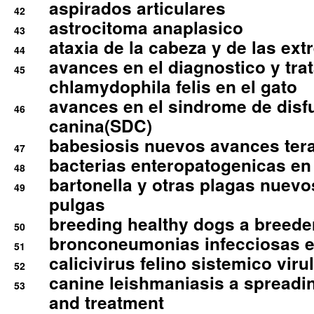
aspirados articulares
42
astrocitoma anaplasico
43
ataxia de la cabeza y de las ex
44
avances en el diagnostico y tra
45
chlamydophila felis en el gato
avances en el sindrome de disf
46
canina(SDC)
babesiosis nuevos avances ter
47
bacterias enteropatogenicas en
48
bartonella y otras plagas nuev
49
pulgas
breeding healthy dogs a breede
50
bronconeumonias infecciosas 
51
calicivirus felino sistemico viru
52
canine leishmaniasis a spreadi
53
and treatment