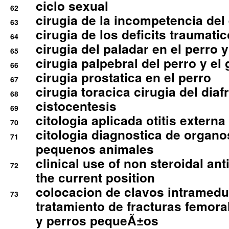
ciclo sexual
62
cirugia de la incompetencia del 
63
cirugia de los deficits traumati
64
cirugia del paladar en el perro y
65
cirugia palpebral del perro y el 
66
cirugia prostatica en el perro
67
cirugia toracica cirugia del dia
68
cistocentesis
69
citologia aplicada otitis externa
70
citologia diagnostica de organ
71
pequenos animales
clinical use of non steroidal an
72
the current position
colocacion de clavos intramedu
73
tratamiento de fracturas femoral
y perros pequeÃ±os