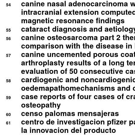
canine nasal adenocarcinoma wi
54
intracranial extension comput
magnetic resonance findings
cataract diagnosis and aetiolog
55
canine osteosarcoma part 2 th
56
comparison with the disease i
canine uncemented porous coate
57
arthroplasty results of a long t
evaluation of 50 consecutive c
cardiogenic and noncardiogeni
58
oedemapathomechanisms and 
case reports of four cases of c
59
osteopathy
censo palomas mensajeras
60
centro de investigacion pfizer p
61
la innovacion del producto