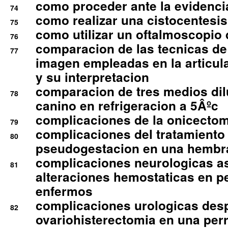
como proceder ante la evidencia
74
como realizar una cistocentesis
75
como utilizar un oftalmoscopio 
76
comparacion de las tecnicas de
77
imagen empleadas en la articula
y su interpretacion
comparacion de tres medios di
78
canino en refrigeracion a 5Âºc
complicaciones de la onicectomi
79
complicaciones del tratamiento
80
pseudogestacion en una hembr
complicaciones neurologicas a
81
alteraciones hemostaticas en p
enfermos
complicaciones urologicas des
82
ovariohisterectomia en una per