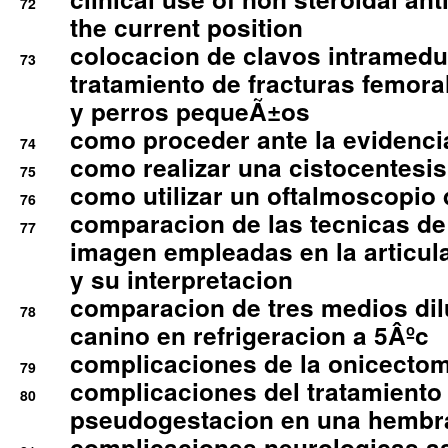
72
the current position
colocacion de clavos intramedu
73
tratamiento de fracturas femoral
y perros pequeÃ±os
como proceder ante la evidencia
74
como realizar una cistocentesis
75
como utilizar un oftalmoscopio 
76
comparacion de las tecnicas de
77
imagen empleadas en la articula
y su interpretacion
comparacion de tres medios di
78
canino en refrigeracion a 5Âºc
complicaciones de la onicectomi
79
complicaciones del tratamiento
80
pseudogestacion en una hembr
complicaciones neurologicas a