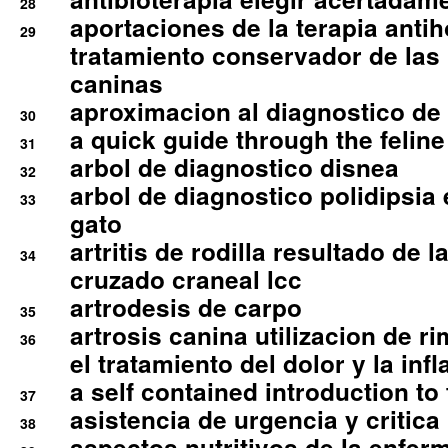
28
aportaciones de la terapia anti
29
tratamiento conservador de las 
caninas
aproximacion al diagnostico de p
30
a quick guide through the feli
31
arbol de diagnostico disnea
32
arbol de diagnostico polidipsia 
33
gato
artritis de rodilla resultado de 
34
cruzado craneal lcc
artrodesis de carpo
35
artrosis canina utilizacion de r
36
el tratamiento del dolor y la inf
a self contained introduction to
37
asistencia de urgencia y critica
38
aspectos nutritivos de la enfer