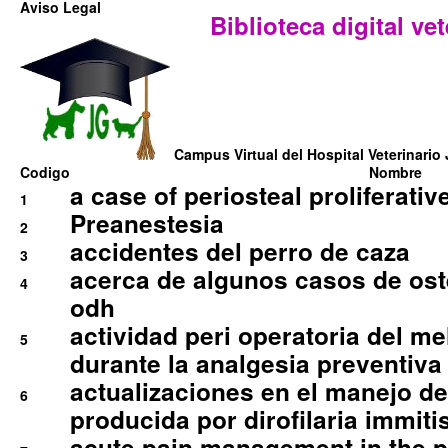
Aviso Legal
Biblioteca digital vet
Campus Virtual del Hospital Veterinario 
Codigo
Nombre
a case of periosteal proliferative
1
Preanestesia
2
accidentes del perro de caza
3
acerca de algunos casos de oste
4
odh
actividad peri operatoria del 
5
durante la analgesia preventiva 
actualizaciones en el manejo de 
6
producida por dirofilaria immiti
acute pain management in the p