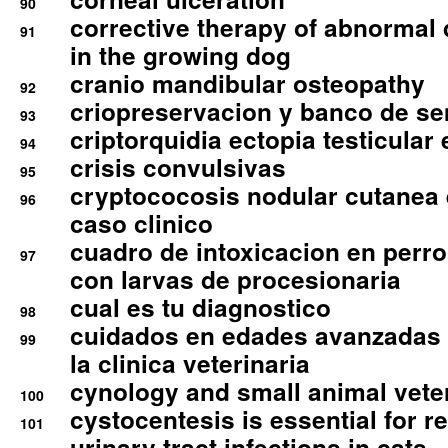
90
corrective therapy of abnormal
91
in the growing dog
cranio mandibular osteopathy
92
criopreservacion y banco de s
93
criptorquidia ectopia testicular 
94
crisis convulsivas
95
cryptococosis nodular cutanea
96
caso clinico
cuadro de intoxicacion en perro
97
con larvas de procesionaria
cual es tu diagnostico
98
cuidados en edades avanzadas
99
la clinica veterinaria
cynology and small animal vete
100
cystocentesis is essential for re
101
urinary tract infections in cats