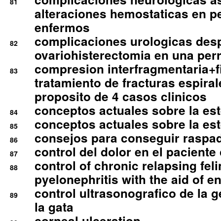
81
alteraciones hemostaticas en p
enfermos
complicaciones urologicas des
82
ovariohisterectomia en una per
compresion interfragmentaria+fi
83
tratamiento de fracturas espirale
proposito de 4 casos clinicos
conceptos actuales sobre la este
84
conceptos actuales sobre la este
85
consejos para conseguir raspad
86
control del dolor en el paciente 
87
control of chronic relapsing feli
88
pyelonephritis with the aid of e
control ultrasonografico de la g
89
la gata
corneal ulceration