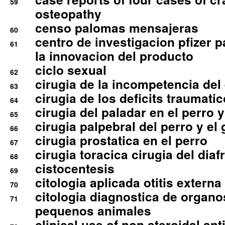
59
osteopathy
censo palomas mensajeras
60
centro de investigacion pfizer p
61
la innovacion del producto
ciclo sexual
62
cirugia de la incompetencia del 
63
cirugia de los deficits traumati
64
cirugia del paladar en el perro y
65
cirugia palpebral del perro y el 
66
cirugia prostatica en el perro
67
cirugia toracica cirugia del dia
68
cistocentesis
69
citologia aplicada otitis externa
70
citologia diagnostica de organ
71
pequenos animales
clinical use of non steroidal an