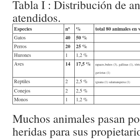
Tabla I : Distribución de a
atendidos.
Especies
nº
%
total 80 animales en 
40
50 %
Gatos
20
25 %
Perros
Hurones
1
1,2 %
14
17,5 %
Aves
rapaces,buhos (3), gallinas (1), tórt
gaviotas (1)
Reptiles
2
2,5 %
iguana (1) salamanquesa (1)
Conejos
2
2,5 %
Monos
1
1,2 %
Muchos animales pasan por
heridas para sus propietar