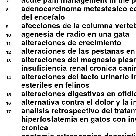
7
adenocarcinoma metastasico co
8
del encefalo
afecciones de la columna verte
9
agenesia de radio en una gata
10
alteraciones de crecimiento
11
alteraciones de las pestanas en
12
alteraciones del magnesio plas
13
insuficiencia renal cronica cani
alteraciones del tacto urinario in
14
esteriles en felinos
alteraciones digestivas en ofidi
15
alternativa contra el dolor y la 
16
analisis retrospectivo del tratam
17
hiperfosfatemia en gatos con in
cronica
anatomia artroscopica descriptiv