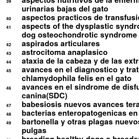
39
urinarias bajas del gato
aspectos practicos de transfus
40
aspects of the dysplastic syndr
41
dog osteochondrotic syndrome
aspirados articulares
42
astrocitoma anaplasico
43
ataxia de la cabeza y de las ex
44
avances en el diagnostico y tra
45
chlamydophila felis en el gato
avances en el sindrome de disf
46
canina(SDC)
babesiosis nuevos avances ter
47
bacterias enteropatogenicas en
48
bartonella y otras plagas nuev
49
pulgas
breeding healthy dogs a breede