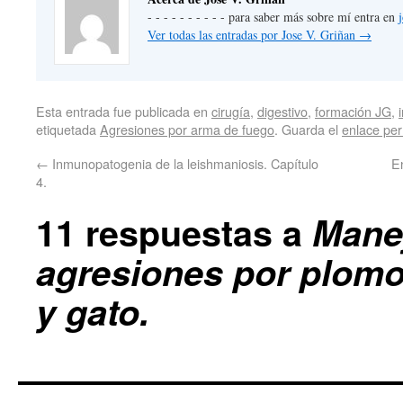
- - - - - - - - - - para saber más sobre mí entra en
Ver todas las entradas por Jose V. Griñan
→
Esta entrada fue publicada en
cirugía
,
digestivo
,
formación JG
,
etiquetada
Agresiones por arma de fuego
. Guarda el
enlace pe
←
Inmunopatogenia de la leishmaniosis. Capítulo
E
4.
11 respuestas a
Manej
agresiones por plomo
y gato.