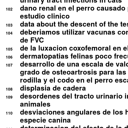
dano renal en el perro causado 
102
estudio clinico
data about the descent of the te
103
deberiamos utilizar vacunas co
104
de FVC
de la luxacion coxofemoral en e
105
dermatopatias felinas poco fre
106
desarrollo de una escala de val
107
grado de osteoartrosis para las 
rodilla y el codo en el perro esc
displasia de cadera
108
desordenes del tracto urinario 
109
animales
desviaciones angulares de los 
110
especie canina
determinacion del efecto de la.d