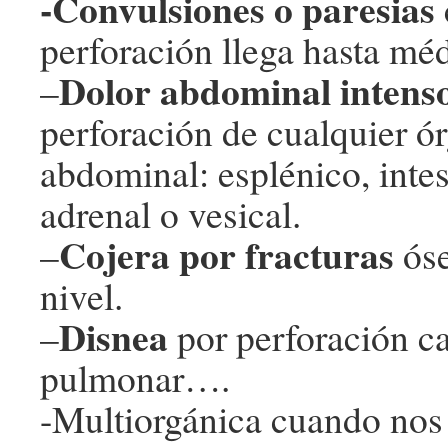
-Convulsiones o paresias
perforación llega hasta méd
Dolor abdominal intens
–
perforación de cualquier ó
abdominal: esplénico, intest
adrenal o vesical.
Cojera por fracturas
–
óse
nivel.
Disnea
–
por perforación ca
pulmonar….
-Multiorgánica cuando nos t