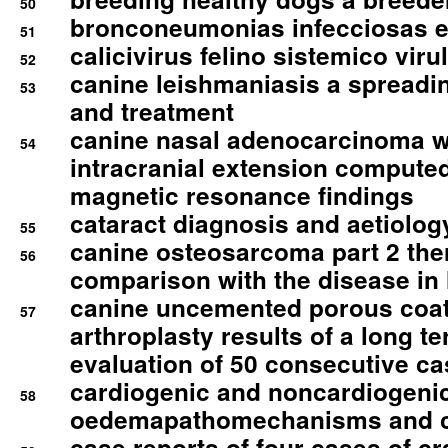
50
bronconeumonias infecciosas 
51
calicivirus felino sistemico viru
52
canine leishmaniasis a spreadi
53
and treatment
canine nasal adenocarcinoma wi
54
intracranial extension comput
magnetic resonance findings
cataract diagnosis and aetiolog
55
canine osteosarcoma part 2 th
56
comparison with the disease i
canine uncemented porous coate
57
arthroplasty results of a long t
evaluation of 50 consecutive c
cardiogenic and noncardiogeni
58
oedemapathomechanisms and 
case reports of four cases of c