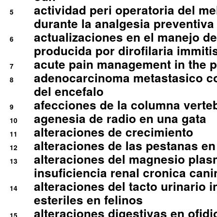
actividad peri operatoria del 
5
durante la analgesia preventiva 
actualizaciones en el manejo de 
6
producida por dirofilaria immiti
acute pain management in the p
7
adenocarcinoma metastasico co
8
del encefalo
afecciones de la columna verte
9
agenesia de radio en una gata
10
alteraciones de crecimiento
11
alteraciones de las pestanas en
12
alteraciones del magnesio plas
13
insuficiencia renal cronica cani
alteraciones del tacto urinario in
14
esteriles en felinos
alteraciones digestivas en ofidi
15