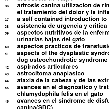
artrosis canina utilizacion de r
36
el tratamiento del dolor y la inf
a self contained introduction to
37
asistencia de urgencia y critica
38
aspectos nutritivos de la enfer
39
urinarias bajas del gato
aspectos practicos de transfus
40
aspects of the dysplastic syndr
41
dog osteochondrotic syndrome
aspirados articulares
42
astrocitoma anaplasico
43
ataxia de la cabeza y de las ex
44
avances en el diagnostico y tra
45
chlamydophila felis en el gato
avances en el sindrome de disf
46
canina(SDC)