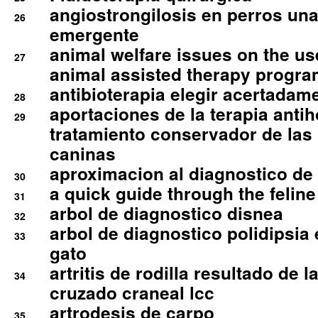
angiostrongilosis en perros un
26
emergente
animal welfare issues on the use
27
animal assisted therapy progra
antibioterapia elegir acertadam
28
aportaciones de la terapia anti
29
tratamiento conservador de las 
caninas
aproximacion al diagnostico de p
30
a quick guide through the feli
31
arbol de diagnostico disnea
32
arbol de diagnostico polidipsia 
33
gato
artritis de rodilla resultado de 
34
cruzado craneal lcc
artrodesis de carpo
35