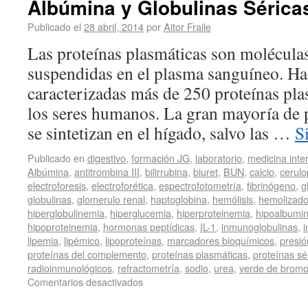
Albúmina y Globulinas Séricas
Publicado el
28 abril, 2014
por
Aitor Fraile
Las proteínas plasmáticas son molécula
suspendidas en el plasma sanguíneo. Has
caracterizadas más de 250 proteínas pla
los seres humanos. La gran mayoría de 
se sintetizan en el hígado, salvo las …
S
Publicado en
digestivo
,
formación JG
,
laboratorio
,
medicina inte
Albúmina
,
antitrombina III
,
bilirrubina
,
biuret
,
BUN
,
calcio
,
cerul
electroforesis
,
electroforética
,
espectrofotometría
,
fibrinógeno
,
g
globulinas
,
glomerulo renal
,
haptoglobina
,
hemólisis
,
hemolizad
hiperglobulinemia
,
hiperglucemia
,
hiperproteinemia
,
hipoalbumi
hipoproteinemia
,
hormonas peptídicas
,
IL-1
,
inmunoglobulinas
,
lipemia
,
lipémico
,
lipoproteínas
,
marcadores bioquímicos
,
presió
proteínas del complemento
,
proteínas plasmáticas
,
proteínas sé
radioinmunológicos
,
refractometría
,
sodio
,
urea
,
verde de bromo
Comentarios desactivados