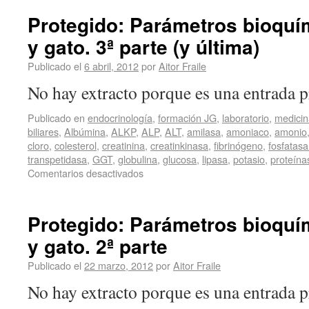
Protegido: Parámetros bioquím
y gato. 3ª parte (y última)
Publicado el
6 abril, 2012
por
Aitor Fraile
No hay extracto porque es una entrada p
Publicado en
endocrinología
,
formación JG
,
laboratorio
,
medicin
biliares
,
Albúmina
,
ALKP
,
ALP
,
ALT
,
amilasa
,
amoniaco
,
amonio
cloro
,
colesterol
,
creatinina
,
creatinkinasa
,
fibrinógeno
,
fosfatasa
transpetidasa
,
GGT
,
globulina
,
glucosa
,
lipasa
,
potasio
,
proteína
Comentarios desactivados
Protegido: Parámetros bioquím
y gato. 2ª parte
Publicado el
22 marzo, 2012
por
Aitor Fraile
No hay extracto porque es una entrada p