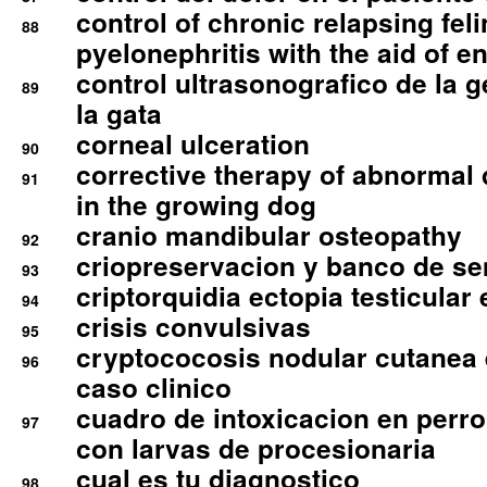
control of chronic relapsing feli
88
pyelonephritis with the aid of e
control ultrasonografico de la g
89
la gata
corneal ulceration
90
corrective therapy of abnormal
91
in the growing dog
cranio mandibular osteopathy
92
criopreservacion y banco de s
93
criptorquidia ectopia testicular 
94
crisis convulsivas
95
cryptococosis nodular cutanea
96
caso clinico
cuadro de intoxicacion en perro
97
con larvas de procesionaria
cual es tu diagnostico
98