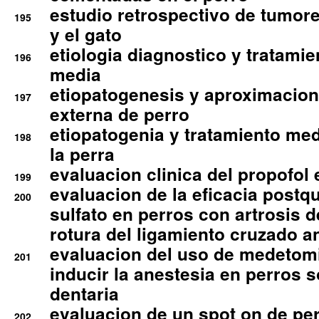
estudio retrospectivo de tumore
195
y el gato
etiologia diagnostico y tratamie
196
media
etiopatogenesis y aproximacion c
197
externa de perro
etiopatogenia y tratamiento med
198
la perra
evaluacion clinica del propofol 
199
evaluacion de la eficacia postqu
200
sulfato en perros con artrosis d
rotura del ligamiento cruzado an
evaluacion del uso de medetomi
201
inducir la anestesia en perros 
dentaria
evaluacion de un spot on de per
202