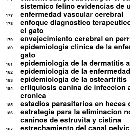
sistemico felino evidencias de 
enfermedad vascular cerebral
177
enfoque diagnostico terapeutico 
178
el gato
envejecimiento cerebral en per
179
epidemiologia clinica de la enf
180
gato
epidemiologia de la dermatitis 
181
epidemiologia de la enfermedad
182
epidemiologia de la osteartritis
183
erliquiosis canina de infeccio
184
cronica
estadios parasitarios en heces 
185
estrategia para la eliminacion n
186
caninos de estruvita y cistina
estrechamiento del canal pelvi
187