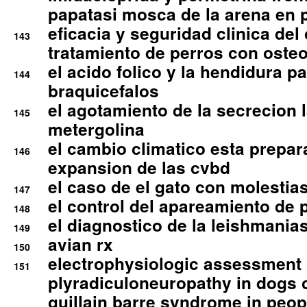
papatasi mosca de la arena en 
eficacia y seguridad clinica del
143
tratamiento de perros con osteoa
el acido folico y la hendidura pa
144
braquicefalos
el agotamiento de la secrecion l
145
metergolina
el cambio climatico esta prepar
146
expansion de las cvbd
el caso de el gato con molestias
147
el control del apareamiento de 
148
el diagnostico de la leishmania
149
avian rx
150
electrophysiologic assessment 
151
plyradiculoneuropathy in dogs 
guillain barre syndrome in peop