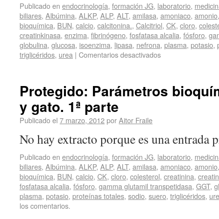
Publicado en
endocrinología
,
formación JG
,
laboratorio
,
medicin
biliares
,
Albúmina
,
ALKP
,
ALP
,
ALT
,
amilasa
,
amoniaco
,
amonio
bioquímica
,
BUN
,
calcio
,
calcitonina.
,
Calcitriol
,
CK
,
cloro
,
colest
creatinkinasa
,
enzima
,
fibrinógeno
,
fosfatasa alcalia
,
fósforo
,
gam
globulina
,
glucosa
,
isoenzima
,
lipasa
,
nefrona
,
plasma
,
potasio
,
triglicéridos
,
urea
|
Comentarios desactivados
Protegido: Parámetros bioquím
y gato. 1ª parte
Publicado el
7 marzo, 2012
por
Aitor Fraile
No hay extracto porque es una entrada p
Publicado en
endocrinología
,
formación JG
,
laboratorio
,
medicin
biliares
,
Albúmina
,
ALKP
,
ALP
,
ALT
,
amilasa
,
amoniaco
,
amonio
bioquímica
,
BUN
,
calcio
,
CK
,
cloro
,
colesterol
,
creatinina
,
creati
fosfatasa alcalia
,
fósforo
,
gamma glutamil transpetidasa
,
GGT
,
g
plasma
,
potasio
,
proteínas totales
,
sodio
,
suero
,
triglicéridos
,
ur
los comentarios.