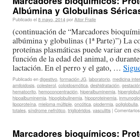
Marcadores bioquímicos: Prot
Albúmina y Globulinas Séricas
Publicado el
8 mayo, 2014
por
Aitor Fraile
(continuación de “Marcadores bioquímic
albúmina y globulinas (1ª Parte)”) La c
proteínas plasmáticas puede variar en es
función de la edad del animal, o durante 
lactación. En el perro y el gato, …
Sigu
Publicado en
digestivo
,
formación JG
,
laboratorio
,
medicina inte
amiloidosis
,
colesterol
,
coloidosmótica
,
deshidratación
,
gestació
hematocrito
,
hemoconcentración
,
hiperalbuminemia
,
hiperglobu
hipoalbuminemia
,
hipoglobulinemia
,
hipoproteinemia
,
inmunoglo
lipoproteína
,
mieloma múltiple
,
oncótica
,
piodermia
,
poliglobulia
totales
,
síndrome nefrótico
,
triglicéridos
,
vasculitis
|
Comentarios
Marcadores bioquímicos: Prot