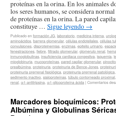
proteínas en la orina. En los animales d
los seres humanos, se considera normal
de proteínas en la orina. La pared capil
constituye …
Sigue leyendo
→
Publicado en
formación JG
,
laboratorio
,
medicina interna
,
urolog
aminoácidos
,
barrera glomerular
,
células endoteliales
,
células t
convulsiones
,
disproteinemias
,
enzimas
,
epitelio urinario
,
espac
fenestraciones
,
fiebre
,
filtrado glomerular
,
glomerulo renal
,
hema
inmunoglobulinas
,
insuficiencia cardiaca congestiva
,
isquemia
,
l
mioglobinuria
,
mucoproteínas
,
pared capilar glomerular
,
pinocito
prealbúmina
,
proteinuria
,
proteinuria de Bence-Jones
,
proteinur
proteinuria prerrenal fisiológica
,
proteinuria prerrenal patológica
sedimento inactivo
,
sialoproteínas
,
túbulo contorneado proximal
renal
,
α1-antitripsina
,
α1-glicoproteína ácida
|
Comentarios des
Marcadores bioquímicos: Prot
Albúmina y Globulinas Séricas