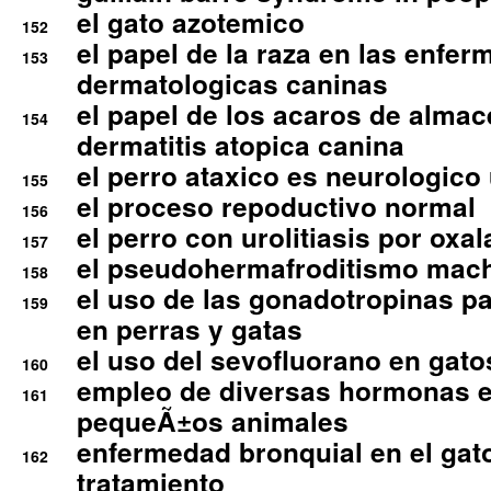
el gato azotemico
152
el papel de la raza en las enfe
153
dermatologicas caninas
el papel de los acaros de alma
154
dermatitis atopica canina
el perro ataxico es neurologico
155
el proceso repoductivo normal
156
el perro con urolitiasis por oxal
157
el pseudohermafroditismo mac
158
el uso de las gonadotropinas pa
159
en perras y gatas
el uso del sevofluorano en gato
160
empleo de diversas hormonas e
161
pequeÃ±os animales
enfermedad bronquial en el gat
162
tratamiento