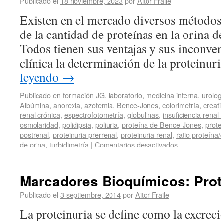
Publicado el
18 noviembre, 2023
por
Aitor Fraile
Existen en el mercado diversos métodos
de la cantidad de proteínas en la orina de
Todos tienen sus ventajas y sus inconven
clínica la determinación de la proteinu
leyendo
→
Publicado en
formación JG
,
laboratorio
,
medicina interna
,
urolog
Albúmina
,
anorexia
,
azotemia
,
Bence-Jones
,
colorimetría
,
creat
renal crónica
,
espectrofotometría
,
globulinas
,
insuficiencia renal
osmolaridad
,
polidipsia
,
poliuria
,
proteína de Bence-Jones
,
prot
postrenal
,
proteinuria prerrenal
,
proteinuria renal
,
ratio proteína/
de orina
,
turbidimetría
|
Comentarios desactivados
Marcadores Bioquímicos: Prote
Publicado el
3 septiembre, 2014
por
Aitor Fraile
La proteinuria se define como la excrec