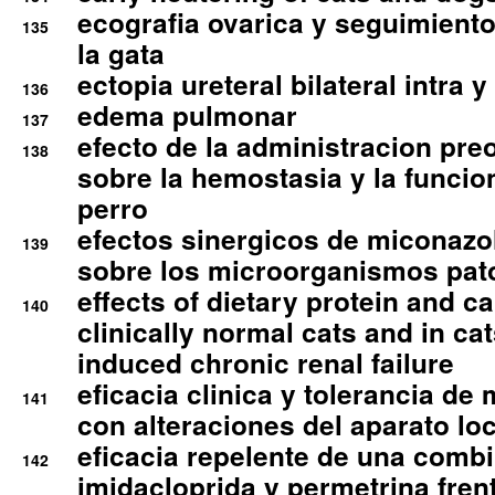
ecografia ovarica y seguimiento
135
la gata
ectopia ureteral bilateral intra 
136
edema pulmonar
137
efecto de la administracion pre
138
sobre la hemostasia y la funcion
perro
efectos sinergicos de miconazol
139
sobre los microorganismos pa
effects of dietary protein and cal
140
clinically normal cats and in cat
induced chronic renal failure
eficacia clinica y tolerancia d
141
con alteraciones del aparato l
eficacia repelente de una comb
142
imidacloprida y permetrina fre