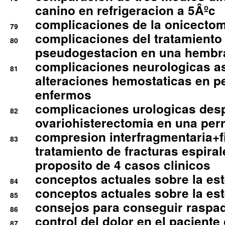
canino en refrigeracion a 5Âºc
complicaciones de la onicectomi
79
complicaciones del tratamiento
80
pseudogestacion en una hembr
complicaciones neurologicas a
81
alteraciones hemostaticas en p
enfermos
complicaciones urologicas des
82
ovariohisterectomia en una per
compresion interfragmentaria+fi
83
tratamiento de fracturas espirale
proposito de 4 casos clinicos
conceptos actuales sobre la este
84
conceptos actuales sobre la este
85
consejos para conseguir raspad
86
control del dolor en el paciente 
87