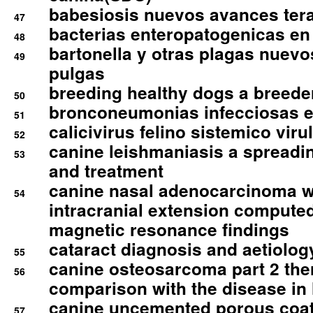
babesiosis nuevos avances ter
47
bacterias enteropatogenicas en
48
bartonella y otras plagas nuev
49
pulgas
breeding healthy dogs a breede
50
bronconeumonias infecciosas 
51
calicivirus felino sistemico viru
52
canine leishmaniasis a spreadi
53
and treatment
canine nasal adenocarcinoma wi
54
intracranial extension comput
magnetic resonance findings
cataract diagnosis and aetiolog
55
canine osteosarcoma part 2 th
56
comparison with the disease i
canine uncemented porous coate
57