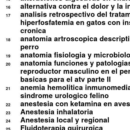
alternativa contra el dolor y la 
16
analisis retrospectivo del tratam
17
hiperfosfatemia en gatos con in
cronica
anatomia artroscopica descriptiv
18
perro
anatomia fisiologia y microbiolo
19
anatomia funciones y patologia
20
reproductor masculino en el per
basicas para el atv parte II
anemia hemolitica inmunomedia
21
sindrome urologico felino
anestesia con ketamina en aves 
22
Anestesia inhalatoria
23
Anestesia local y regional
24
Fluidoterapia quirurgica
25