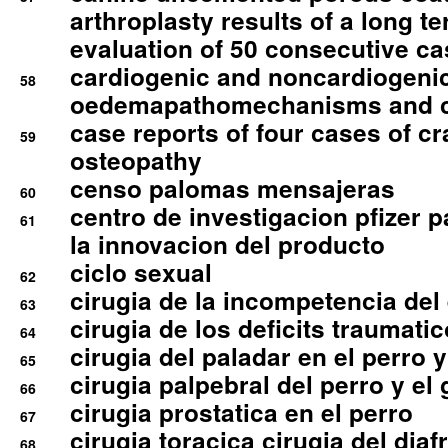
arthroplasty results of a long t
evaluation of 50 consecutive c
cardiogenic and noncardiogeni
58
oedemapathomechanisms and 
case reports of four cases of c
59
osteopathy
censo palomas mensajeras
60
centro de investigacion pfizer p
61
la innovacion del producto
ciclo sexual
62
cirugia de la incompetencia del 
63
cirugia de los deficits traumati
64
cirugia del paladar en el perro y
65
cirugia palpebral del perro y el 
66
cirugia prostatica en el perro
67
cirugia toracica cirugia del dia
68