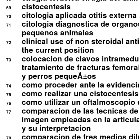
cistocentesis
69
citologia aplicada otitis externa
70
citologia diagnostica de organ
71
pequenos animales
clinical use of non steroidal an
72
the current position
colocacion de clavos intramedu
73
tratamiento de fracturas femoral
y perros pequeÃ±os
como proceder ante la evidencia
74
como realizar una cistocentesis
75
como utilizar un oftalmoscopio 
76
comparacion de las tecnicas de
77
imagen empleadas en la articula
y su interpretacion
comparacion de tres medios di
78