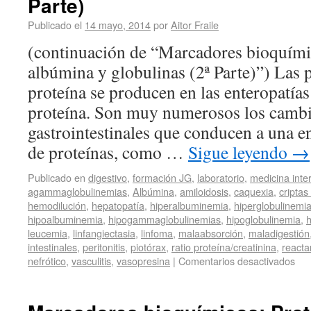
Parte)
Publicado el
14 mayo, 2014
por
Aitor Fraile
(continuación de “Marcadores bioquímic
albúmina y globulinas (2ª Parte)”) Las p
proteína se producen en las enteropatía
proteína. Son muy numerosos los cambio
gastrointestinales que conducen a una e
de proteínas, como …
Sigue leyendo
→
Publicado en
digestivo
,
formación JG
,
laboratorio
,
medicina inte
agammaglobulinemias
,
Albúmina
,
amiloidosis
,
caquexia
,
criptas
hemodilución
,
hepatopatía
,
hiperalbuminemia
,
hiperglobulinemi
hipoalbuminemia
,
hipogammaglobulinemias
,
hipoglobulinemia
,
h
leucemia
,
linfangiectasia
,
linfoma
,
malaabsorción
,
maladigestión
intestinales
,
peritonitis
,
piotórax
,
ratio proteína/creatinina
,
reacta
nefrótico
,
vasculitis
,
vasopresina
|
Comentarios desactivados