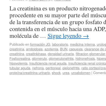
La creatinina es un producto nitrogena
procedente en su mayor parte del múscul
de la transferencia de un grupo fosfato 
contenida en el músculo hacia una ADP
molécula de …
Sigue leyendo
→
Publicado en
formación JG
,
laboratorio
,
medicina interna
,
urolog
creatinina
,
amiloidosis
,
azotemia
,
BUN
,
caquexia
,
clearance de c
creatinina
,
creatinkinasa
,
densidad urinaria
,
filtracion glomerular
Fosfocreatina
,
glomerulo
,
glomerulonefritis
,
hidronefrosis
,
hipers
hipovolemia
,
insuficiencia renal aguda
,
insuficiencia renal crónic
tubular aguda
,
nefrona
,
peritoneal
,
pielonefritis
,
ratio cortisol/cre
proteína/creatinina urinario
,
shock
,
urea
,
uroabdomen
|
Comenta