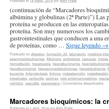
Publicado el
14 mayo, 2014
por
Aitor Fraile
(continuación de “Marcadores bioquímic
albúmina y globulinas (2ª Parte)”) Las p
proteína se producen en las enteropatía
proteína. Son muy numerosos los cambio
gastrointestinales que conducen a una e
de proteínas, como …
Sigue leyendo
→
Publicado en
digestivo
,
formación JG
,
laboratorio
,
medicina inte
agammaglobulinemias
,
Albúmina
,
amiloidosis
,
caquexia
,
criptas
hemodilución
,
hepatopatía
,
hiperalbuminemia
,
hiperglobulinemi
hipoalbuminemia
,
hipogammaglobulinemias
,
hipoglobulinemia
,
h
leucemia
,
linfangiectasia
,
linfoma
,
malaabsorción
,
maladigestión
intestinales
,
peritonitis
,
piotórax
,
ratio proteína/creatinina
,
reacta
nefrótico
,
vasculitis
,
vasopresina
|
Comentarios desactivados
Marcadores bioquímicos: la cr
Publicado el
1 abril, 2014
por
Aitor Fraile