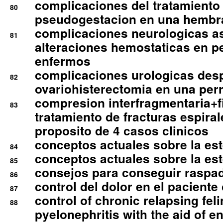
complicaciones del tratamiento
80
pseudogestacion en una hembr
complicaciones neurologicas a
81
alteraciones hemostaticas en p
enfermos
complicaciones urologicas des
82
ovariohisterectomia en una per
compresion interfragmentaria+fi
83
tratamiento de fracturas espirale
proposito de 4 casos clinicos
conceptos actuales sobre la este
84
conceptos actuales sobre la este
85
consejos para conseguir raspad
86
control del dolor en el paciente 
87
control of chronic relapsing feli
88
pyelonephritis with the aid of e