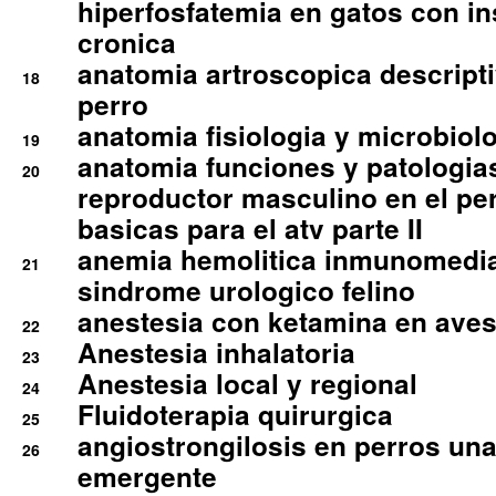
hiperfosfatemia en gatos con in
cronica
anatomia artroscopica descriptiv
18
perro
anatomia fisiologia y microbiolo
19
anatomia funciones y patologia
20
reproductor masculino en el per
basicas para el atv parte II
anemia hemolitica inmunomedia
21
sindrome urologico felino
anestesia con ketamina en aves 
22
Anestesia inhalatoria
23
Anestesia local y regional
24
Fluidoterapia quirurgica
25
angiostrongilosis en perros un
26
emergente