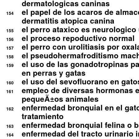
dermatologicas caninas
el papel de los acaros de alma
154
dermatitis atopica canina
el perro ataxico es neurologico
155
el proceso repoductivo normal
156
el perro con urolitiasis por oxal
157
el pseudohermafroditismo mac
158
el uso de las gonadotropinas pa
159
en perras y gatas
el uso del sevofluorano en gato
160
empleo de diversas hormonas e
161
pequeÃ±os animales
enfermedad bronquial en el gat
162
tratamiento
enfermedad bronquial felina o br
163
enfermedad del tracto urinario in
164