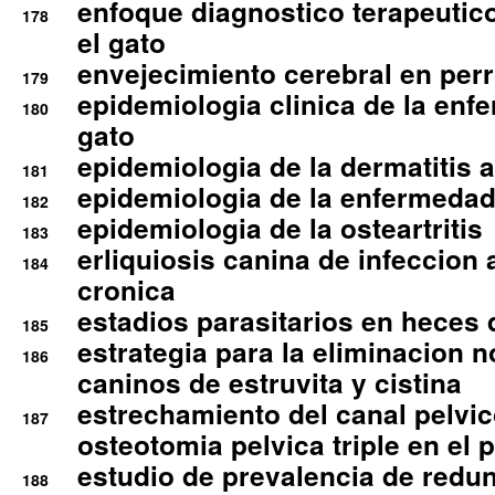
enfoque diagnostico terapeutico 
178
el gato
envejecimiento cerebral en per
179
epidemiologia clinica de la enf
180
gato
epidemiologia de la dermatitis 
181
epidemiologia de la enfermedad
182
epidemiologia de la osteartritis
183
erliquiosis canina de infeccio
184
cronica
estadios parasitarios en heces 
185
estrategia para la eliminacion n
186
caninos de estruvita y cistina
estrechamiento del canal pelvi
187
osteotomia pelvica triple en el 
estudio de prevalencia de redun
188