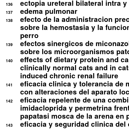
ectopia ureteral bilateral intra 
136
edema pulmonar
137
efecto de la administracion pre
138
sobre la hemostasia y la funcion
perro
efectos sinergicos de miconazol
139
sobre los microorganismos pa
effects of dietary protein and cal
140
clinically normal cats and in cat
induced chronic renal failure
eficacia clinica y tolerancia d
141
con alteraciones del aparato l
eficacia repelente de una comb
142
imidacloprida y permetrina fre
papatasi mosca de la arena en 
eficacia y seguridad clinica del
143