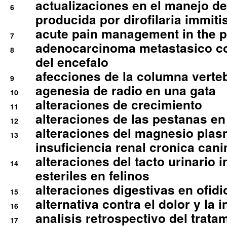
actualizaciones en el manejo de 
6
producida por dirofilaria immiti
acute pain management in the p
7
adenocarcinoma metastasico co
8
del encefalo
afecciones de la columna verte
9
agenesia de radio en una gata
10
alteraciones de crecimiento
11
alteraciones de las pestanas en
12
alteraciones del magnesio plas
13
insuficiencia renal cronica cani
alteraciones del tacto urinario in
14
esteriles en felinos
alteraciones digestivas en ofidi
15
alternativa contra el dolor y la 
16
analisis retrospectivo del tratam
17