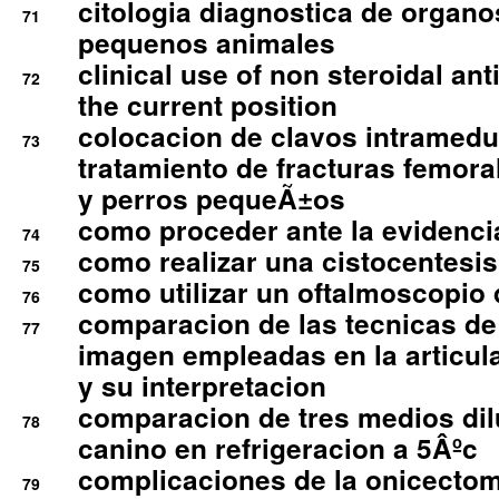
citologia diagnostica de organ
71
pequenos animales
clinical use of non steroidal an
72
the current position
colocacion de clavos intramedu
73
tratamiento de fracturas femoral
y perros pequeÃ±os
como proceder ante la evidencia
74
como realizar una cistocentesis
75
como utilizar un oftalmoscopio 
76
comparacion de las tecnicas de
77
imagen empleadas en la articula
y su interpretacion
comparacion de tres medios di
78
canino en refrigeracion a 5Âºc
complicaciones de la onicectomi
79