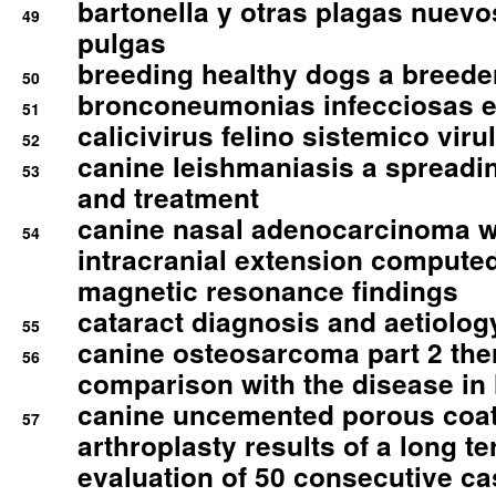
bartonella y otras plagas nuev
49
pulgas
breeding healthy dogs a breede
50
bronconeumonias infecciosas 
51
calicivirus felino sistemico viru
52
canine leishmaniasis a spreadi
53
and treatment
canine nasal adenocarcinoma wi
54
intracranial extension comput
magnetic resonance findings
cataract diagnosis and aetiolog
55
canine osteosarcoma part 2 th
56
comparison with the disease i
canine uncemented porous coate
57
arthroplasty results of a long t
evaluation of 50 consecutive c