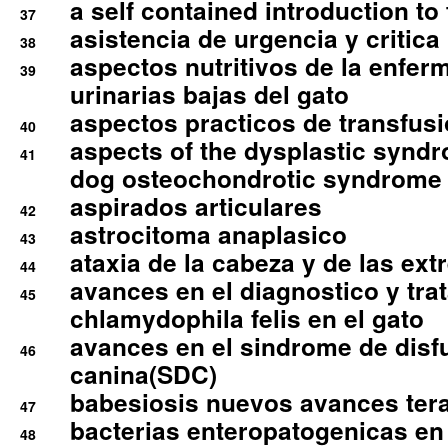
a self contained introduction to
37
asistencia de urgencia y critica
38
aspectos nutritivos de la enfer
39
urinarias bajas del gato
aspectos practicos de transfus
40
aspects of the dysplastic syndr
41
dog osteochondrotic syndrome
aspirados articulares
42
astrocitoma anaplasico
43
ataxia de la cabeza y de las ex
44
avances en el diagnostico y tra
45
chlamydophila felis en el gato
avances en el sindrome de disf
46
canina(SDC)
babesiosis nuevos avances ter
47
bacterias enteropatogenicas en
48