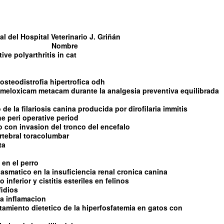
l del Hospital Veterinario J. Griñán
Nombre
tive polyarthritis in cat
steodistrofia hipertrofica odh
l meloxicam metacam durante la analgesia preventiva equilibrada
de la filariosis canina producida por dirofilaria immitis
e peri operative period
con invasion del tronco del encefalo
rtebral toracolumbar
ta
 en el perro
asmatico en la insuficiencia renal cronica canina
 inferior y cistitis esteriles en felinos
fidios
 la inflamacion
ratamiento dietetico de la hiperfosfatemia en gatos con