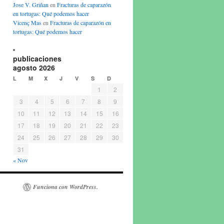
Jose V. Griñan
en
Fracturas de caparazón
en tortugas: Qué podemos hacer
Vicenç Mas
en
Fracturas de caparazón en
tortugas: Qué podemos hacer
publicaciones
agosto 2026
L
M
X
J
V
S
D
1
2
3
4
5
6
7
8
9
10
11
12
13
14
15
16
17
18
19
20
21
22
23
24
25
26
27
28
29
30
31
« Nov
Funciona con WordPress.