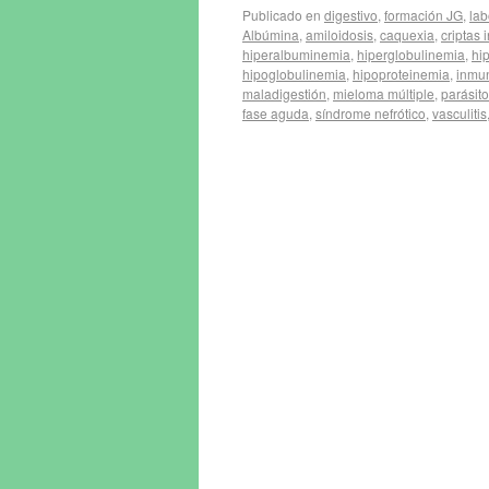
Publicado en
digestivo
,
formación JG
,
lab
Albúmina
,
amiloidosis
,
caquexia
,
criptas 
hiperalbuminemia
,
hiperglobulinemia
,
hi
hipoglobulinemia
,
hipoproteinemia
,
inmu
maladigestión
,
mieloma múltiple
,
parásito
fase aguda
,
síndrome nefrótico
,
vasculitis