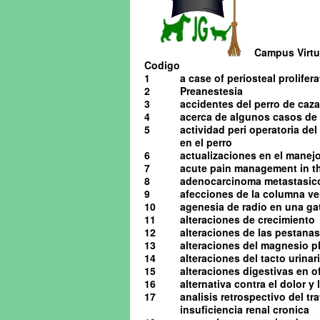
Campus Virtua
Codigo
1
a case of periosteal prolifera
2
Preanestesia
3
accidentes del perro de caza
4
acerca de algunos casos de o
5
actividad peri operatoria de
en el perro
6
actualizaciones en el manejo 
7
acute pain management in th
8
adenocarcinoma metastasico 
9
afecciones de la columna ve
10
agenesia de radio en una ga
11
alteraciones de crecimiento
12
alteraciones de las pestanas
13
alteraciones del magnesio pl
14
alteraciones del tacto urinario
15
alteraciones digestivas en o
16
alternativa contra el dolor y
17
analisis retrospectivo del t
insuficiencia renal cronica