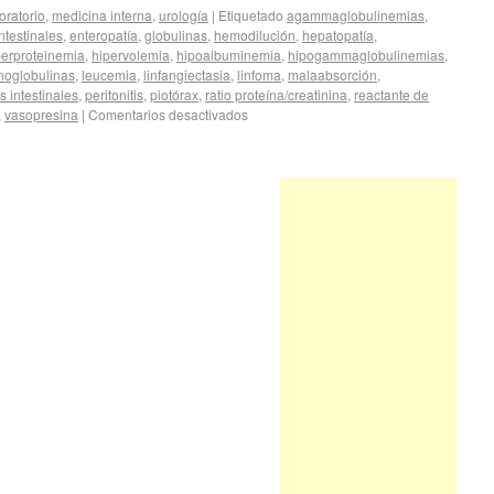
oratorio
,
medicina interna
,
urología
|
Etiquetado
agammaglobulinemias
,
intestinales
,
enteropatía
,
globulinas
,
hemodilución
,
hepatopatía
,
perproteinemia
,
hipervolemia
,
hipoalbuminemia
,
hipogammaglobulinemias
,
noglobulinas
,
leucemia
,
linfangiectasia
,
linfoma
,
malaabsorción
,
s intestinales
,
peritonitis
,
piotórax
,
ratio proteína/creatinina
,
reactante de
,
vasopresina
|
Comentarios desactivados