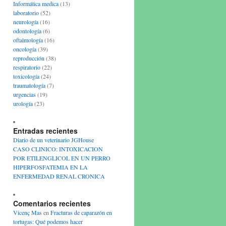
Informática medica
(13)
laboratorio
(52)
neurología
(16)
odontología
(6)
oftalmología
(16)
oncología
(39)
reproducción
(38)
respiratorio
(22)
toxicología
(24)
traumatología
(7)
urgencias
(19)
urología
(23)
Entradas recientes
Diario de un veterinario JGHouse
CASO CLINICO: INTOXICACION
POR ETILENGLICOL EN UN PERRO
HIPERFOSFATEMIA EN LA
ENFERMEDAD RENAL CRONICA
Comentarios recientes
Vicenç Mas
en
Fracturas de caparazón en
tortugas: Qué podemos hacer