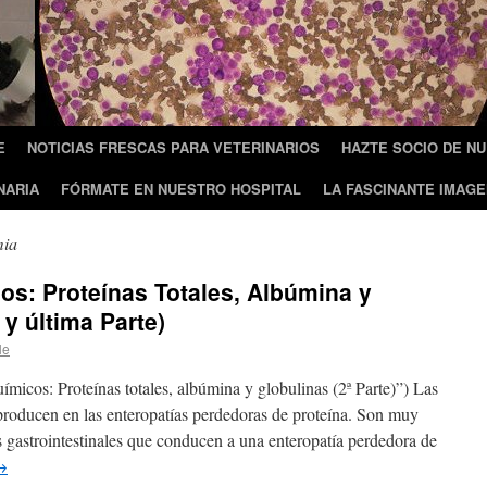
E
NOTICIAS FRESCAS PARA VETERINARIOS
HAZTE SOCIO DE N
NARIA
FÓRMATE EN NUESTRO HOSPITAL
LA FASCINANTE IMAGE
mia
s: Proteínas Totales, Albúmina y
 y última Parte)
le
micos: Proteínas totales, albúmina y globulinas (2ª Parte)”) Las
e producen en las enteropatías perdedoras de proteína. Son muy
 gastrointestinales que conducen a una enteropatía perdedora de
→