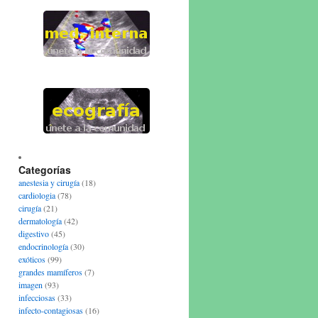
Categorías
anestesia y cirugía
(18)
cardiologia
(78)
cirugía
(21)
dermatología
(42)
digestivo
(45)
endocrinología
(30)
exóticos
(99)
grandes mamíferos
(7)
imagen
(93)
infecciosas
(33)
infecto-contagiosas
(16)