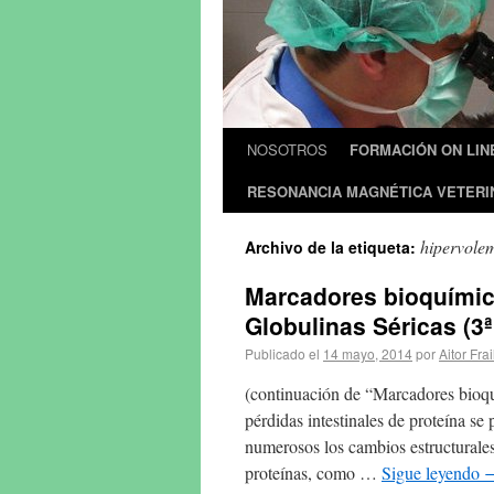
NOSOTROS
FORMACIÓN ON LIN
RESONANCIA MAGNÉTICA VETERI
hipervole
Archivo de la etiqueta:
Marcadores bioquímico
Globulinas Séricas (3ª
Publicado el
14 mayo, 2014
por
Aitor Frai
(continuación de “Marcadores bioquí
pérdidas intestinales de proteína s
numerosos los cambios estructurales
proteínas, como …
Sigue leyendo