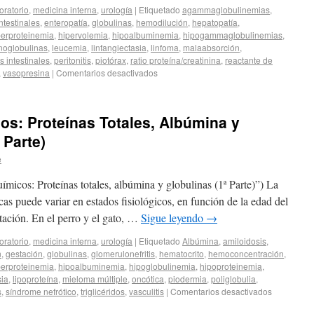
oratorio
,
medicina interna
,
urología
|
Etiquetado
agammaglobulinemias
,
intestinales
,
enteropatía
,
globulinas
,
hemodilución
,
hepatopatía
,
perproteinemia
,
hipervolemia
,
hipoalbuminemia
,
hipogammaglobulinemias
,
noglobulinas
,
leucemia
,
linfangiectasia
,
linfoma
,
malaabsorción
,
s intestinales
,
peritonitis
,
piotórax
,
ratio proteína/creatinina
,
reactante de
,
vasopresina
|
Comentarios desactivados
s: Proteínas Totales, Albúmina y
 Parte)
e
micos: Proteínas totales, albúmina y globulinas (1ª Parte)”) La
as puede variar en estados fisiológicos, en función de la edad del
ctación. En el perro y el gato, …
Sigue leyendo
→
oratorio
,
medicina interna
,
urología
|
Etiquetado
Albúmina
,
amiloidosis
,
n
,
gestación
,
globulinas
,
glomerulonefritis
,
hematocrito
,
hemoconcentración
,
perproteinemia
,
hipoalbuminemia
,
hipoglobulinemia
,
hipoproteinemia
,
sia
,
lipoproteína
,
mieloma múltiple
,
oncótica
,
piodermia
,
poliglobulia
,
s
,
síndrome nefrótico
,
triglicéridos
,
vasculitis
|
Comentarios desactivados