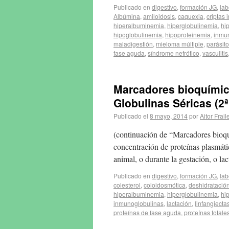
Publicado en
digestivo
,
formación JG
,
lab
Albúmina
,
amiloidosis
,
caquexia
,
criptas 
hiperalbuminemia
,
hiperglobulinemia
,
hi
hipoglobulinemia
,
hipoproteinemia
,
inmu
maladigestión
,
mieloma múltiple
,
parásito
fase aguda
,
síndrome nefrótico
,
vasculitis
Marcadores bioquímico
Globulinas Séricas (2ª
Publicado el
8 mayo, 2014
por
Aitor Frail
(continuación de “Marcadores bioquí
concentración de proteínas plasmátic
animal, o durante la gestación, o la
Publicado en
digestivo
,
formación JG
,
lab
colesterol
,
coloidosmótica
,
deshidratació
hiperalbuminemia
,
hiperglobulinemia
,
hi
inmunoglobulinas
,
lactación
,
linfangiecta
proteínas de fase aguda
,
proteínas totale