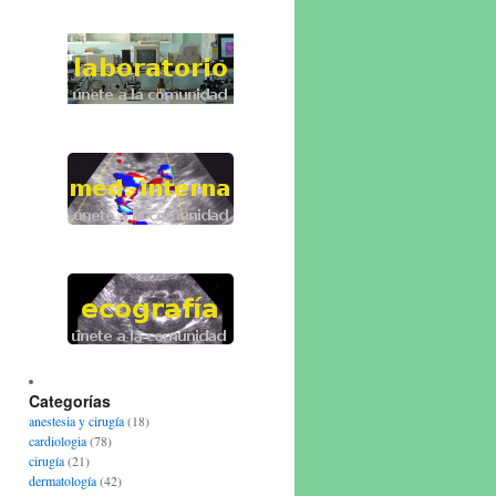
Categorías
anestesia y cirugía
(18)
cardiologia
(78)
cirugía
(21)
dermatología
(42)