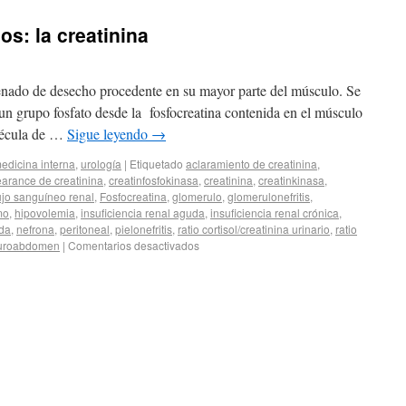
s: la creatinina
genado de desecho procedente en su mayor parte del músculo. Se
e un grupo fosfato desde la fosfocreatina contenida en el músculo
lécula de …
Sigue leyendo
→
edicina interna
,
urología
|
Etiquetado
aclaramiento de creatinina
,
earance de creatinina
,
creatinfosfokinasa
,
creatinina
,
creatinkinasa
,
ujo sanguíneo renal
,
Fosfocreatina
,
glomerulo
,
glomerulonefritis
,
mo
,
hipovolemia
,
insuficiencia renal aguda
,
insuficiencia renal crónica
,
uda
,
nefrona
,
peritoneal
,
pielonefritis
,
ratio cortisol/creatinina urinario
,
ratio
uroabdomen
|
Comentarios desactivados