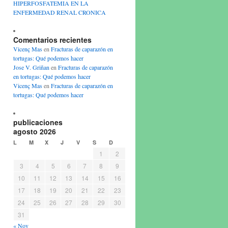
HIPERFOSFATEMIA EN LA
ENFERMEDAD RENAL CRONICA
Comentarios recientes
Vicenç Mas
en
Fracturas de caparazón en
tortugas: Qué podemos hacer
Jose V. Griñan
en
Fracturas de caparazón
en tortugas: Qué podemos hacer
Vicenç Mas
en
Fracturas de caparazón en
tortugas: Qué podemos hacer
publicaciones
agosto 2026
L
M
X
J
V
S
D
1
2
3
4
5
6
7
8
9
10
11
12
13
14
15
16
17
18
19
20
21
22
23
24
25
26
27
28
29
30
31
« Nov