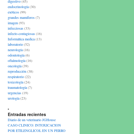
digestivo
(45)
endocrinología
(30)
exóticos
(99)
grandes mamíferos
(7)
imagen
(93)
infecciosas
(33)
infecto-contagiosas
(16)
Informática medica
(13)
laboratorio
(52)
neurología
(16)
odontología
(6)
oftalmología
(16)
oncología
(39)
reproducción
(38)
respiratorio
(22)
toxicología
(24)
traumatología
(7)
urgencias
(19)
urología
(23)
Entradas recientes
Diario de un veterinario JGHouse
CASO CLINICO: INTOXICACION
POR ETILENGLICOL EN UN PERRO