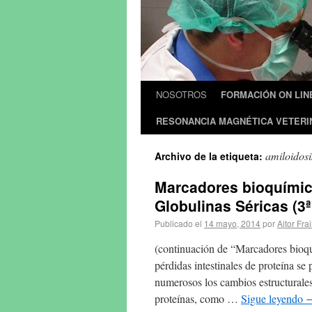
NOSOTROS
FORMACIÓN ON LIN
RESONANCIA MAGNÉTICA VETERI
amiloidosi
Archivo de la etiqueta:
Marcadores bioquímico
Globulinas Séricas (3ª
Publicado el
14 mayo, 2014
por
Aitor Frai
(continuación de “Marcadores bioquí
pérdidas intestinales de proteína s
numerosos los cambios estructurales
proteínas, como …
Sigue leyendo