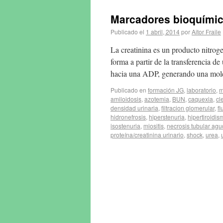
Marcadores bioquímico
Publicado el
1 abril, 2014
por
Aitor Fraile
La creatinina es un producto nitro
forma a partir de la transferencia d
hacia una ADP, generando una mo
Publicado en
formación JG
,
laboratorio
,
m
amiloidosis
,
azotemia
,
BUN
,
caquexia
,
cl
densidad urinaria
,
filtracion glomerular
,
fl
hidronefrosis
,
hiperstenuria
,
hipertiroidis
isostenuria
,
miositis
,
necrosis tubular ag
proteína/creatinina urinario
,
shock
,
urea
,