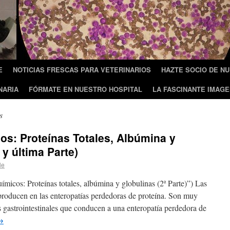
E
NOTICIAS FRESCAS PARA VETERINARIOS
HAZTE SOCIO DE N
NARIA
FÓRMATE EN NUESTRO HOSPITAL
LA FASCINANTE IMAGE
s
s: Proteínas Totales, Albúmina y
 y última Parte)
le
micos: Proteínas totales, albúmina y globulinas (2ª Parte)”) Las
e producen en las enteropatías perdedoras de proteína. Son muy
 gastrointestinales que conducen a una enteropatía perdedora de
→