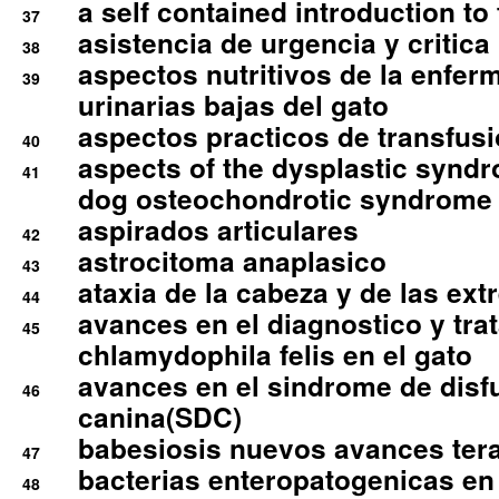
a self contained introduction to
37
asistencia de urgencia y critica
38
aspectos nutritivos de la enfer
39
urinarias bajas del gato
aspectos practicos de transfus
40
aspects of the dysplastic syndr
41
dog osteochondrotic syndrome
aspirados articulares
42
astrocitoma anaplasico
43
ataxia de la cabeza y de las ex
44
avances en el diagnostico y tra
45
chlamydophila felis en el gato
avances en el sindrome de disf
46
canina(SDC)
babesiosis nuevos avances ter
47
bacterias enteropatogenicas en
48