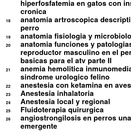
hiperfosfatemia en gatos con in
cronica
anatomia artroscopica descriptiv
18
perro
anatomia fisiologia y microbiolo
19
anatomia funciones y patologia
20
reproductor masculino en el per
basicas para el atv parte II
anemia hemolitica inmunomedia
21
sindrome urologico felino
anestesia con ketamina en aves 
22
Anestesia inhalatoria
23
Anestesia local y regional
24
Fluidoterapia quirurgica
25
angiostrongilosis en perros un
26
emergente