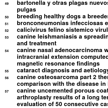
bartonella y otras plagas nuev
49
pulgas
breeding healthy dogs a breede
50
bronconeumonias infecciosas 
51
calicivirus felino sistemico viru
52
canine leishmaniasis a spreadi
53
and treatment
canine nasal adenocarcinoma wi
54
intracranial extension comput
magnetic resonance findings
cataract diagnosis and aetiolog
55
canine osteosarcoma part 2 th
56
comparison with the disease i
canine uncemented porous coate
57
arthroplasty results of a long t
evaluation of 50 consecutive c