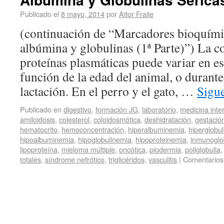
Publicado el
8 mayo, 2014
por
Aitor Fraile
(continuación de “Marcadores bioquímic
albúmina y globulinas (1ª Parte)”) La c
proteínas plasmáticas puede variar en es
función de la edad del animal, o durante 
lactación. En el perro y el gato, …
Sigu
Publicado en
digestivo
,
formación JG
,
laboratorio
,
medicina inte
amiloidosis
,
colesterol
,
coloidosmótica
,
deshidratación
,
gestació
hematocrito
,
hemoconcentración
,
hiperalbuminemia
,
hiperglobu
hipoalbuminemia
,
hipoglobulinemia
,
hipoproteinemia
,
inmunoglo
lipoproteína
,
mieloma múltiple
,
oncótica
,
piodermia
,
poliglobulia
totales
,
síndrome nefrótico
,
triglicéridos
,
vasculitis
|
Comentarios