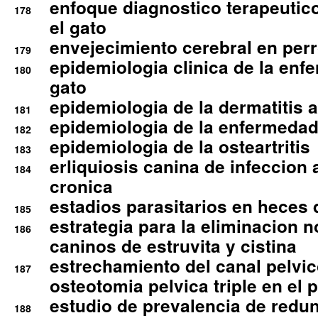
enfoque diagnostico terapeutico 
178
el gato
envejecimiento cerebral en per
179
epidemiologia clinica de la enf
180
gato
epidemiologia de la dermatitis 
181
epidemiologia de la enfermedad
182
epidemiologia de la osteartritis
183
erliquiosis canina de infeccio
184
cronica
estadios parasitarios en heces 
185
estrategia para la eliminacion n
186
caninos de estruvita y cistina
estrechamiento del canal pelvi
187
osteotomia pelvica triple en el 
estudio de prevalencia de redun
188