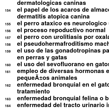
dermatologicas caninas
el papel de los acaros de alma
154
dermatitis atopica canina
el perro ataxico es neurologico
155
el proceso repoductivo normal
156
el perro con urolitiasis por oxal
157
el pseudohermafroditismo mac
158
el uso de las gonadotropinas pa
159
en perras y gatas
el uso del sevofluorano en gato
160
empleo de diversas hormonas e
161
pequeÃ±os animales
enfermedad bronquial en el gat
162
tratamiento
enfermedad bronquial felina o br
163
enfermedad del tracto urinario in
164