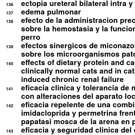
ectopia ureteral bilateral intra 
136
edema pulmonar
137
efecto de la administracion pre
138
sobre la hemostasia y la funcion
perro
efectos sinergicos de miconazol
139
sobre los microorganismos pa
effects of dietary protein and cal
140
clinically normal cats and in cat
induced chronic renal failure
eficacia clinica y tolerancia d
141
con alteraciones del aparato l
eficacia repelente de una comb
142
imidacloprida y permetrina fre
papatasi mosca de la arena en 
eficacia y seguridad clinica del
143