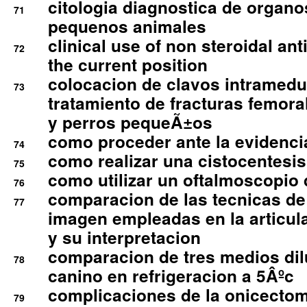
citologia diagnostica de organ
71
pequenos animales
clinical use of non steroidal an
72
the current position
colocacion de clavos intramedu
73
tratamiento de fracturas femoral
y perros pequeÃ±os
como proceder ante la evidencia
74
como realizar una cistocentesis
75
como utilizar un oftalmoscopio 
76
comparacion de las tecnicas de
77
imagen empleadas en la articula
y su interpretacion
comparacion de tres medios di
78
canino en refrigeracion a 5Âºc
complicaciones de la onicectomi
79