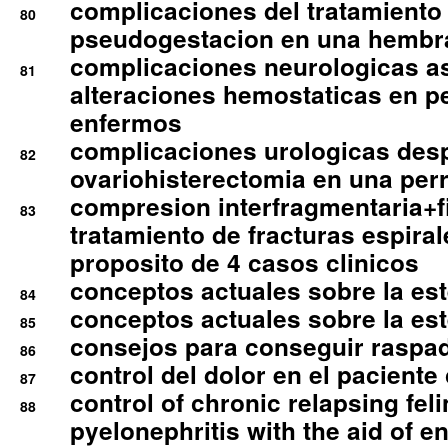
complicaciones del tratamiento
80
pseudogestacion en una hembr
complicaciones neurologicas a
81
alteraciones hemostaticas en p
enfermos
complicaciones urologicas des
82
ovariohisterectomia en una per
compresion interfragmentaria+fi
83
tratamiento de fracturas espirale
proposito de 4 casos clinicos
conceptos actuales sobre la este
84
conceptos actuales sobre la este
85
consejos para conseguir raspad
86
control del dolor en el paciente 
87
control of chronic relapsing feli
88
pyelonephritis with the aid of e