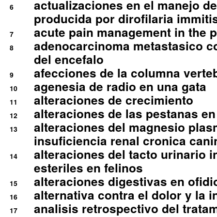
actualizaciones en el manejo de 
6
producida por dirofilaria immiti
acute pain management in the p
7
adenocarcinoma metastasico co
8
del encefalo
afecciones de la columna verte
9
agenesia de radio en una gata
10
alteraciones de crecimiento
11
alteraciones de las pestanas en
12
alteraciones del magnesio plas
13
insuficiencia renal cronica cani
alteraciones del tacto urinario in
14
esteriles en felinos
alteraciones digestivas en ofidi
15
alternativa contra el dolor y la 
16
analisis retrospectivo del tratam
17