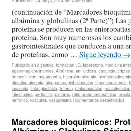
Publicado el
14 mayo, 2014
por
Aitor Fraile
(continuación de “Marcadores bioquímic
albúmina y globulinas (2ª Parte)”) Las p
proteína se producen en las enteropatía
proteína. Son muy numerosos los cambio
gastrointestinales que conducen a una e
de proteínas, como …
Sigue leyendo
→
Publicado en
digestivo
,
formación JG
,
laboratorio
,
medicina inte
agammaglobulinemias
,
Albúmina
,
amiloidosis
,
caquexia
,
criptas
hemodilución
,
hepatopatía
,
hiperalbuminemia
,
hiperglobulinemi
hipoalbuminemia
,
hipogammaglobulinemias
,
hipoglobulinemia
,
h
leucemia
,
linfangiectasia
,
linfoma
,
malaabsorción
,
maladigestión
intestinales
,
peritonitis
,
piotórax
,
ratio proteína/creatinina
,
reacta
nefrótico
,
vasculitis
,
vasopresina
|
Comentarios desactivados
Marcadores bioquímicos: Prot
Albúmina y Globulinas Séricas