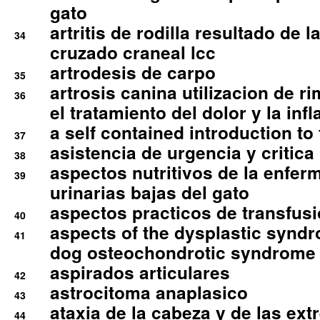
gato
artritis de rodilla resultado de 
34
cruzado craneal lcc
artrodesis de carpo
35
artrosis canina utilizacion de r
36
el tratamiento del dolor y la inf
a self contained introduction to
37
asistencia de urgencia y critica
38
aspectos nutritivos de la enfer
39
urinarias bajas del gato
aspectos practicos de transfus
40
aspects of the dysplastic syndr
41
dog osteochondrotic syndrome
aspirados articulares
42
astrocitoma anaplasico
43
ataxia de la cabeza y de las ex
44