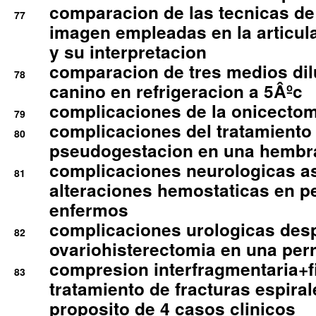
comparacion de las tecnicas de
77
imagen empleadas en la articula
y su interpretacion
comparacion de tres medios di
78
canino en refrigeracion a 5Âºc
complicaciones de la onicectomi
79
complicaciones del tratamiento
80
pseudogestacion en una hembr
complicaciones neurologicas a
81
alteraciones hemostaticas en p
enfermos
complicaciones urologicas des
82
ovariohisterectomia en una per
compresion interfragmentaria+fi
83
tratamiento de fracturas espirale
proposito de 4 casos clinicos