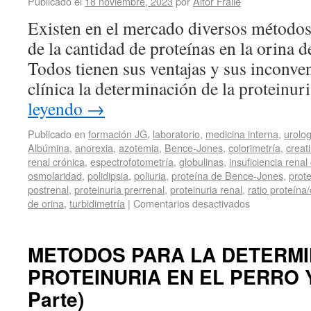
Publicado el
18 noviembre, 2023
por
Aitor Fraile
Existen en el mercado diversos métodos
de la cantidad de proteínas en la orina de
Todos tienen sus ventajas y sus inconven
clínica la determinación de la proteinu
leyendo
→
Publicado en
formación JG
,
laboratorio
,
medicina interna
,
urolog
Albúmina
,
anorexia
,
azotemia
,
Bence-Jones
,
colorimetría
,
creat
renal crónica
,
espectrofotometría
,
globulinas
,
insuficiencia renal
osmolaridad
,
polidipsia
,
poliuria
,
proteína de Bence-Jones
,
prot
postrenal
,
proteinuria prerrenal
,
proteinuria renal
,
ratio proteína/
de orina
,
turbidimetría
|
Comentarios desactivados
METODOS PARA LA DETERMI
PROTEINURIA EN EL PERRO Y
Parte)