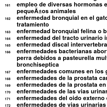
empleo de diversas hormonas e
161
pequeÃ±os animales
enfermedad bronquial en el gat
162
tratamiento
enfermedad bronquial felina o br
163
enfermedad del tracto urinario in
164
enfermedad discal intervertebra
165
enfermedades bacterianas abort
166
perra debidos a pasteurella mul
bronchiseptica
enfermedades comunes en los 
167
enfermedades de la prostata ca
168
enfermedades de la prostata en 
169
enfermedades de las vias urinari
170
enfermedades del oido externo 
171
enfermedades de vias urinarias
172