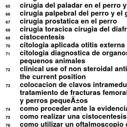
cirugia del paladar en el perro y
65
cirugia palpebral del perro y el 
66
cirugia prostatica en el perro
67
cirugia toracica cirugia del dia
68
cistocentesis
69
citologia aplicada otitis externa
70
citologia diagnostica de organ
71
pequenos animales
clinical use of non steroidal an
72
the current position
colocacion de clavos intramedu
73
tratamiento de fracturas femoral
y perros pequeÃ±os
como proceder ante la evidencia
74
como realizar una cistocentesis
75
como utilizar un oftalmoscopio 
76