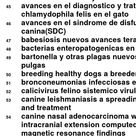
avances en el diagnostico y tra
45
chlamydophila felis en el gato
avances en el sindrome de disf
46
canina(SDC)
babesiosis nuevos avances ter
47
bacterias enteropatogenicas en
48
bartonella y otras plagas nuev
49
pulgas
breeding healthy dogs a breede
50
bronconeumonias infecciosas 
51
calicivirus felino sistemico viru
52
canine leishmaniasis a spreadi
53
and treatment
canine nasal adenocarcinoma wi
54
intracranial extension comput
magnetic resonance findings