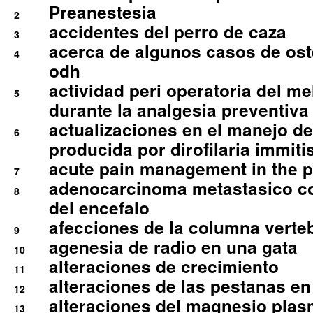
Preanestesia
2
accidentes del perro de caza
3
acerca de algunos casos de oste
4
odh
actividad peri operatoria del 
5
durante la analgesia preventiva 
actualizaciones en el manejo de 
6
producida por dirofilaria immiti
acute pain management in the p
7
adenocarcinoma metastasico co
8
del encefalo
afecciones de la columna verte
9
agenesia de radio en una gata
10
alteraciones de crecimiento
11
alteraciones de las pestanas en
12
alteraciones del magnesio plas
13