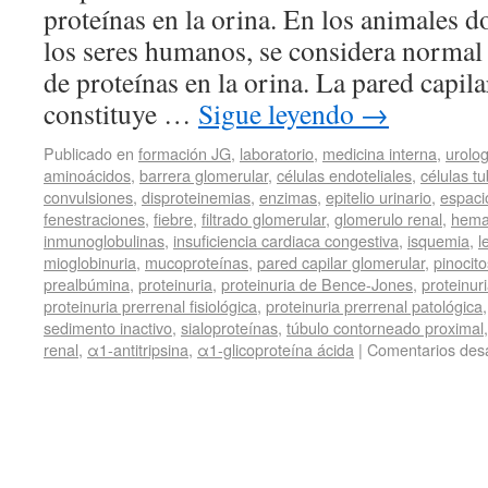
proteínas en la orina. En los animales d
los seres humanos, se considera normal
de proteínas en la orina. La pared capil
constituye …
Sigue leyendo
→
Publicado en
formación JG
,
laboratorio
,
medicina interna
,
urolog
aminoácidos
,
barrera glomerular
,
células endoteliales
,
células t
convulsiones
,
disproteinemias
,
enzimas
,
epitelio urinario
,
espac
fenestraciones
,
fiebre
,
filtrado glomerular
,
glomerulo renal
,
hema
inmunoglobulinas
,
insuficiencia cardiaca congestiva
,
isquemia
,
l
mioglobinuria
,
mucoproteínas
,
pared capilar glomerular
,
pinocito
prealbúmina
,
proteinuria
,
proteinuria de Bence-Jones
,
proteinur
proteinuria prerrenal fisiológica
,
proteinuria prerrenal patológica
sedimento inactivo
,
sialoproteínas
,
túbulo contorneado proximal
renal
,
α1-antitripsina
,
α1-glicoproteína ácida
|
Comentarios des