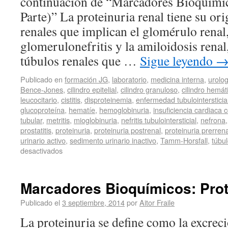
continuación de “Marcadores Bioquímico
Parte)” La proteinuria renal tiene su or
renales que implican el glomérulo renal,
glomerulonefritis y la amiloidosis renal, 
túbulos renales que …
Sigue leyendo
Publicado en
formación JG
,
laboratorio
,
medicina interna
,
urolog
Bence-Jones
,
cilindro epitelial
,
cilindro granuloso
,
cilindro hemát
leucocitario
,
cistitis
,
disproteinemia
,
enfermedad tubulointersticia
glucoproteína
,
hematíe
,
hemoglobinuria
,
insuficiencia cardiaca 
tubular
,
metritis
,
mioglobinuria
,
nefritis tubulointersticial
,
nefrona
prostatitis
,
proteinuria
,
proteinuria postrenal
,
proteinuria prerrena
urinario activo
,
sedimento urinario inactivo
,
Tamm-Horsfall
,
túbu
desactivados
Marcadores Bioquímicos: Prote
Publicado el
3 septiembre, 2014
por
Aitor Fraile
La proteinuria se define como la excrec