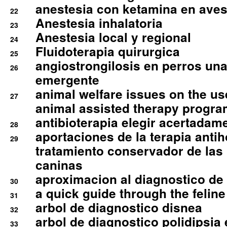
anestesia con ketamina en aves 
22
Anestesia inhalatoria
23
Anestesia local y regional
24
Fluidoterapia quirurgica
25
angiostrongilosis en perros un
26
emergente
animal welfare issues on the use
27
animal assisted therapy progra
antibioterapia elegir acertadam
28
aportaciones de la terapia anti
29
tratamiento conservador de las 
caninas
aproximacion al diagnostico de p
30
a quick guide through the feli
31
arbol de diagnostico disnea
32
arbol de diagnostico polidipsia 
33