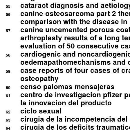
cataract diagnosis and aetiolog
55
canine osteosarcoma part 2 th
56
comparison with the disease i
canine uncemented porous coate
57
arthroplasty results of a long t
evaluation of 50 consecutive c
cardiogenic and noncardiogeni
58
oedemapathomechanisms and 
case reports of four cases of c
59
osteopathy
censo palomas mensajeras
60
centro de investigacion pfizer p
61
la innovacion del producto
ciclo sexual
62
cirugia de la incompetencia del 
63
cirugia de los deficits traumati
64