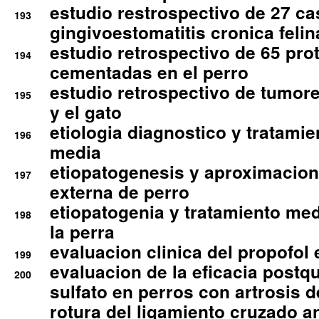
estudio restrospectivo de 27 c
193
gingivoestomatitis cronica felin
estudio retrospectivo de 65 pro
194
cementadas en el perro
estudio retrospectivo de tumore
195
y el gato
etiologia diagnostico y tratamie
196
media
etiopatogenesis y aproximacion c
197
externa de perro
etiopatogenia y tratamiento med
198
la perra
evaluacion clinica del propofol 
199
evaluacion de la eficacia postqu
200
sulfato en perros con artrosis d
rotura del ligamiento cruzado an