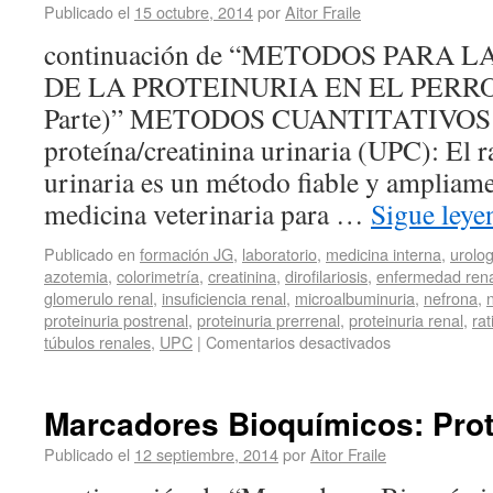
Publicado el
15 octubre, 2014
por
Aitor Fraile
continuación de “METODOS PARA
DE LA PROTEINURIA EN EL PERRO
Parte)” METODOS CUANTITATIVOS 1
proteína/creatinina urinaria (UPC): El r
urinaria es un método fiable y ampliame
medicina veterinaria para …
Sigue ley
Publicado en
formación JG
,
laboratorio
,
medicina interna
,
urolog
azotemia
,
colorimetría
,
creatinina
,
dirofilariosis
,
enfermedad rena
glomerulo renal
,
insuficiencia renal
,
microalbuminuria
,
nefrona
,
proteinuria postrenal
,
proteinuria prerrenal
,
proteinuria renal
,
rat
túbulos renales
,
UPC
|
Comentarios desactivados
Marcadores Bioquímicos: Prote
Publicado el
12 septiembre, 2014
por
Aitor Fraile