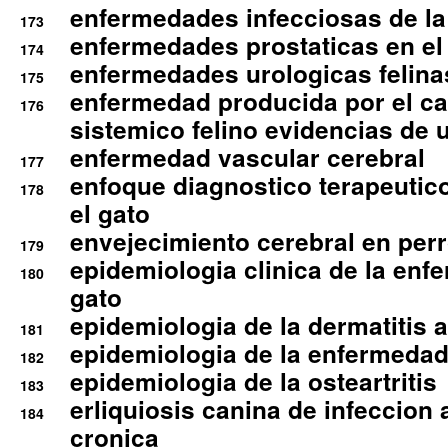
enfermedades infecciosas de la 
173
enfermedades prostaticas en el
174
enfermedades urologicas felina
175
enfermedad producida por el cal
176
sistemico felino evidencias de 
enfermedad vascular cerebral
177
enfoque diagnostico terapeutico 
178
el gato
envejecimiento cerebral en per
179
epidemiologia clinica de la enf
180
gato
epidemiologia de la dermatitis 
181
epidemiologia de la enfermedad
182
epidemiologia de la osteartritis
183
erliquiosis canina de infeccio
184
cronica