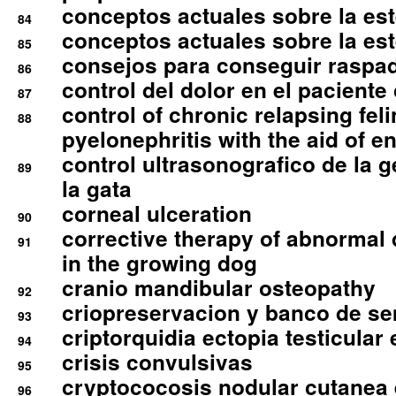
conceptos actuales sobre la este
84
conceptos actuales sobre la este
85
consejos para conseguir raspad
86
control del dolor en el paciente 
87
control of chronic relapsing feli
88
pyelonephritis with the aid of e
control ultrasonografico de la g
89
la gata
corneal ulceration
90
corrective therapy of abnormal
91
in the growing dog
cranio mandibular osteopathy
92
criopreservacion y banco de s
93
criptorquidia ectopia testicular 
94
crisis convulsivas
95
cryptococosis nodular cutanea
96