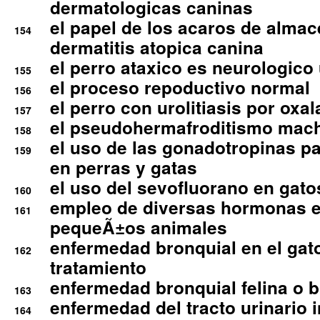
dermatologicas caninas
el papel de los acaros de alma
154
dermatitis atopica canina
el perro ataxico es neurologico
155
el proceso repoductivo normal
156
el perro con urolitiasis por oxal
157
el pseudohermafroditismo mac
158
el uso de las gonadotropinas pa
159
en perras y gatas
el uso del sevofluorano en gato
160
empleo de diversas hormonas e
161
pequeÃ±os animales
enfermedad bronquial en el gat
162
tratamiento
enfermedad bronquial felina o br
163
enfermedad del tracto urinario in
164