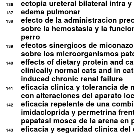
ectopia ureteral bilateral intra 
136
edema pulmonar
137
efecto de la administracion pre
138
sobre la hemostasia y la funcion
perro
efectos sinergicos de miconazol
139
sobre los microorganismos pa
effects of dietary protein and cal
140
clinically normal cats and in cat
induced chronic renal failure
eficacia clinica y tolerancia d
141
con alteraciones del aparato l
eficacia repelente de una comb
142
imidacloprida y permetrina fre
papatasi mosca de la arena en 
eficacia y seguridad clinica del
143