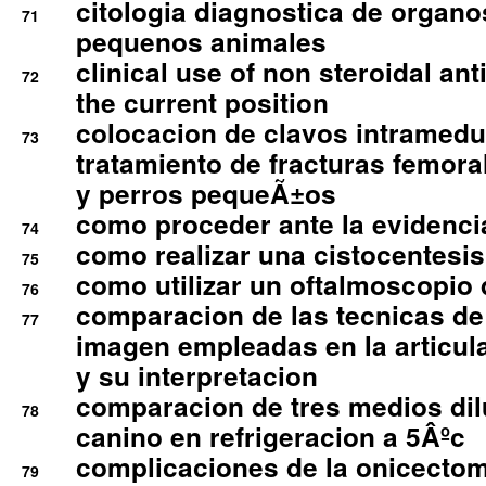
citologia diagnostica de organ
71
pequenos animales
clinical use of non steroidal an
72
the current position
colocacion de clavos intramedu
73
tratamiento de fracturas femoral
y perros pequeÃ±os
como proceder ante la evidencia
74
como realizar una cistocentesis
75
como utilizar un oftalmoscopio 
76
comparacion de las tecnicas de
77
imagen empleadas en la articula
y su interpretacion
comparacion de tres medios di
78
canino en refrigeracion a 5Âºc
complicaciones de la onicectomi
79