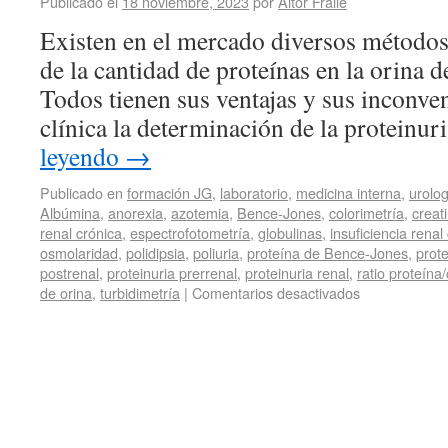
Publicado el
18 noviembre, 2023
por
Aitor Fraile
Existen en el mercado diversos métodos
de la cantidad de proteínas en la orina de
Todos tienen sus ventajas y sus inconven
clínica la determinación de la proteinu
leyendo
→
Publicado en
formación JG
,
laboratorio
,
medicina interna
,
urolog
Albúmina
,
anorexia
,
azotemia
,
Bence-Jones
,
colorimetría
,
creat
renal crónica
,
espectrofotometría
,
globulinas
,
insuficiencia renal
osmolaridad
,
polidipsia
,
poliuria
,
proteína de Bence-Jones
,
prot
postrenal
,
proteinuria prerrenal
,
proteinuria renal
,
ratio proteína/
de orina
,
turbidimetría
|
Comentarios desactivados