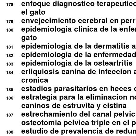
enfoque diagnostico terapeutico 
178
el gato
envejecimiento cerebral en per
179
epidemiologia clinica de la enf
180
gato
epidemiologia de la dermatitis 
181
epidemiologia de la enfermedad
182
epidemiologia de la osteartritis
183
erliquiosis canina de infeccio
184
cronica
estadios parasitarios en heces 
185
estrategia para la eliminacion n
186
caninos de estruvita y cistina
estrechamiento del canal pelvi
187
osteotomia pelvica triple en el 
estudio de prevalencia de redun
188