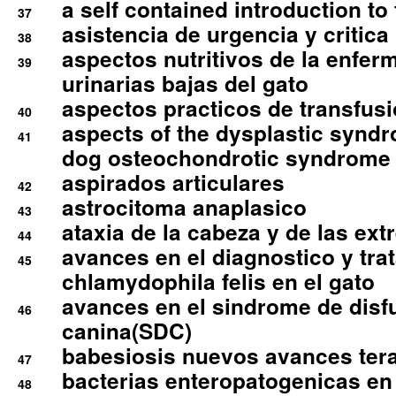
a self contained introduction to
37
asistencia de urgencia y critica
38
aspectos nutritivos de la enfer
39
urinarias bajas del gato
aspectos practicos de transfus
40
aspects of the dysplastic syndr
41
dog osteochondrotic syndrome
aspirados articulares
42
astrocitoma anaplasico
43
ataxia de la cabeza y de las ex
44
avances en el diagnostico y tra
45
chlamydophila felis en el gato
avances en el sindrome de disf
46
canina(SDC)
babesiosis nuevos avances ter
47
bacterias enteropatogenicas en
48