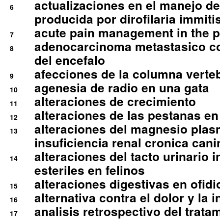
actualizaciones en el manejo de 
6
producida por dirofilaria immiti
acute pain management in the p
7
adenocarcinoma metastasico co
8
del encefalo
afecciones de la columna verte
9
agenesia de radio en una gata
10
alteraciones de crecimiento
11
alteraciones de las pestanas en
12
alteraciones del magnesio plas
13
insuficiencia renal cronica cani
alteraciones del tacto urinario in
14
esteriles en felinos
alteraciones digestivas en ofidi
15
alternativa contra el dolor y la 
16
analisis retrospectivo del tratam
17