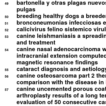
bartonella y otras plagas nuev
49
pulgas
breeding healthy dogs a breede
50
bronconeumonias infecciosas 
51
calicivirus felino sistemico viru
52
canine leishmaniasis a spreadi
53
and treatment
canine nasal adenocarcinoma wi
54
intracranial extension comput
magnetic resonance findings
cataract diagnosis and aetiolog
55
canine osteosarcoma part 2 th
56
comparison with the disease i
canine uncemented porous coate
57
arthroplasty results of a long t
evaluation of 50 consecutive c