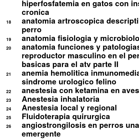
hiperfosfatemia en gatos con in
cronica
anatomia artroscopica descriptiv
18
perro
anatomia fisiologia y microbiolo
19
anatomia funciones y patologia
20
reproductor masculino en el per
basicas para el atv parte II
anemia hemolitica inmunomedia
21
sindrome urologico felino
anestesia con ketamina en aves 
22
Anestesia inhalatoria
23
Anestesia local y regional
24
Fluidoterapia quirurgica
25
angiostrongilosis en perros un
26
emergente