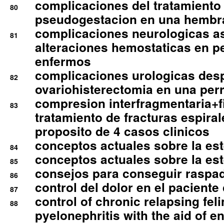
complicaciones del tratamiento
80
pseudogestacion en una hembr
complicaciones neurologicas a
81
alteraciones hemostaticas en p
enfermos
complicaciones urologicas des
82
ovariohisterectomia en una per
compresion interfragmentaria+fi
83
tratamiento de fracturas espirale
proposito de 4 casos clinicos
conceptos actuales sobre la este
84
conceptos actuales sobre la este
85
consejos para conseguir raspad
86
control del dolor en el paciente 
87
control of chronic relapsing feli
88
pyelonephritis with the aid of e