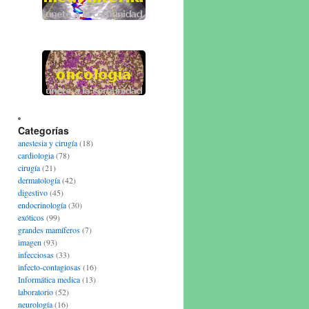
Categorías
anestesia y cirugía
(18)
cardiologia
(78)
cirugía
(21)
dermatología
(42)
digestivo
(45)
endocrinología
(30)
exóticos
(99)
grandes mamíferos
(7)
imagen
(93)
infecciosas
(33)
infecto-contagiosas
(16)
Informática medica
(13)
laboratorio
(52)
neurología
(16)