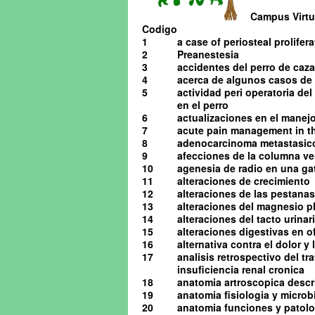
Campus Virtua
Codigo
1
a case of periosteal prolifera
2
Preanestesia
3
accidentes del perro de caza
4
acerca de algunos casos de o
5
actividad peri operatoria de
en el perro
6
actualizaciones en el manejo 
7
acute pain management in th
8
adenocarcinoma metastasico 
9
afecciones de la columna ve
10
agenesia de radio en una ga
11
alteraciones de crecimiento
12
alteraciones de las pestanas
13
alteraciones del magnesio pl
14
alteraciones del tacto urinario
15
alteraciones digestivas en o
16
alternativa contra el dolor y
17
analisis retrospectivo del t
insuficiencia renal cronica
18
anatomia artroscopica descrip
19
anatomia fisiologia y microb
20
anatomia funciones y patolog