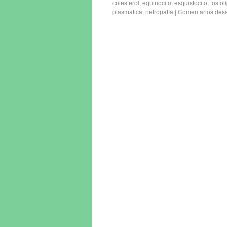
colesterol
,
equinocito
,
esquistocito
,
fosfol
plasmática
,
nefropatía
|
Comentarios desa