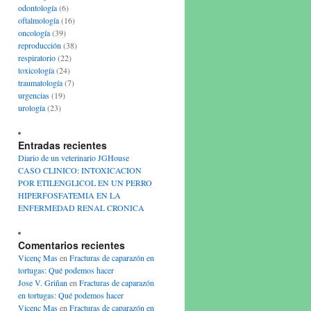
odontología
(6)
oftalmología
(16)
oncología
(39)
reproducción
(38)
respiratorio
(22)
toxicología
(24)
traumatología
(7)
urgencias
(19)
urología
(23)
Entradas recientes
Diario de un veterinario JGHouse
CASO CLINICO: INTOXICACION
POR ETILENGLICOL EN UN PERRO
HIPERFOSFATEMIA EN LA
ENFERMEDAD RENAL CRONICA
Comentarios recientes
Vicenç Mas
en
Fracturas de caparazón en
tortugas: Qué podemos hacer
Jose V. Griñan
en
Fracturas de caparazón
en tortugas: Qué podemos hacer
Vicenç Mas
en
Fracturas de caparazón en