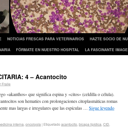
E
NOTICIAS FRESCAS PARA VETERINARIOS
HAZTE SOCIO DE N
NARIA
FÓRMATE EN NUESTRO HOSPITAL
LA FASCINANTE IMAGE
TARIA: 4 – Acantocito
r Fraile
ego «akanthos» que significa espina y «citos» (celdilla o célula).
acantocitos son hematíes con prolongaciones citoplasmáticas romas
mente mas largas e irregulares que las espículas …
Sigue leyendo
edicina interna
,
oncología
|
Etiquetado
acantocito
,
bicapa lipídica
,
CID
,