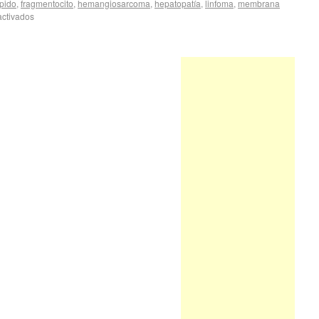
ípido
,
fragmentocito
,
hemangiosarcoma
,
hepatopatía
,
linfoma
,
membrana
ctivados