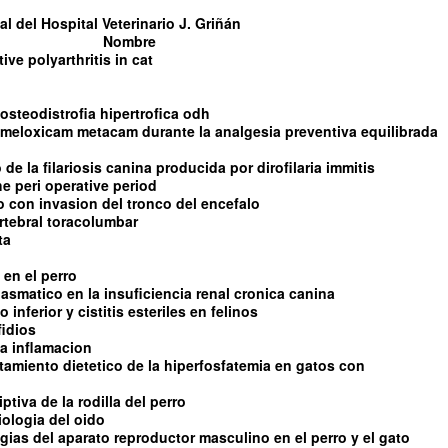
l del Hospital Veterinario J. Griñán
Nombre
tive polyarthritis in cat
steodistrofia hipertrofica odh
l meloxicam metacam durante la analgesia preventiva equilibrada
de la filariosis canina producida por dirofilaria immitis
e peri operative period
con invasion del tronco del encefalo
rtebral toracolumbar
ta
 en el perro
asmatico en la insuficiencia renal cronica canina
 inferior y cistitis esteriles en felinos
fidios
 la inflamacion
ratamiento dietetico de la hiperfosfatemia en gatos con
tiva de la rodilla del perro
iologia del oido
ias del aparato reproductor masculino en el perro y el gato