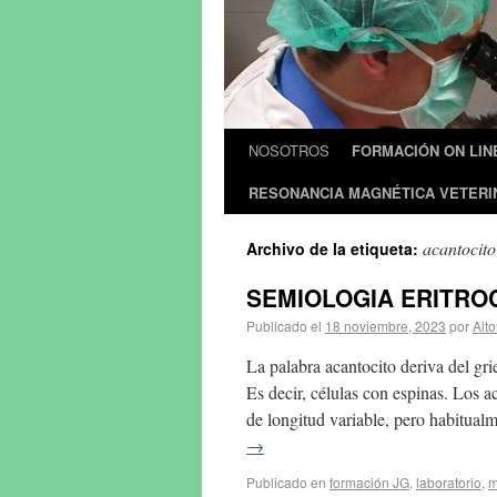
NOSOTROS
FORMACIÓN ON LIN
RESONANCIA MAGNÉTICA VETERI
acantocito
Archivo de la etiqueta:
SEMIOLOGIA ERITROCI
Publicado el
18 noviembre, 2023
por
Aito
La palabra acantocito deriva del gri
Es decir, células con espinas. Los 
de longitud variable, pero habitual
→
Publicado en
formación JG
,
laboratorio
,
m