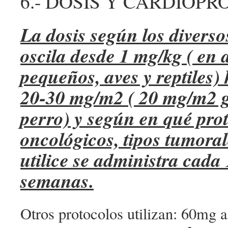
6.- DOSIS Y CARDIOP
La dosis según los diverso
oscila desde 1 mg/kg ( en
pequeños, aves y reptiles) 
20-30 mg/m2 ( 20 mg/m2 
perro) y según en qué pro
oncológicos, tipos tumoral
utilice se administra cada 
semanas.
Otros protocolos utilizan: 60mg