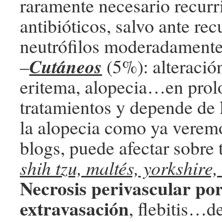
raramente necesario recurri
antibióticos, salvo ante re
neutrófilos moderadamente
Cutáneos
–
(5%): alteració
eritema, alopecia…en pro
tratamientos y depende de 
la alopecia como ya veremo
blogs, puede afectar sobre
shih tzu, maltés, yorkshire
Necrosis perivascular po
extravasación
, flebitis…d