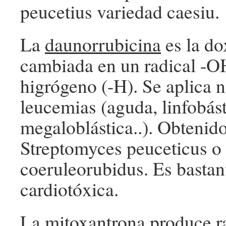
peucetius variedad caesiu.
La
daunorrubicina
es la do
cambiada en un radical -O
higrógeno (-H). Se aplica
leucemias (aguda, linfobást
megaloblástica..). Obtenido
Streptomyces peuceticus o
coeruleorubidus. Es basta
cardiotóxica.
La mitoxantrona produce r