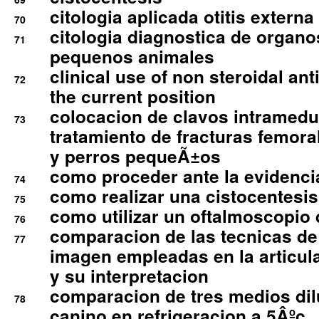
citologia aplicada otitis externa
70
citologia diagnostica de organ
71
pequenos animales
clinical use of non steroidal an
72
the current position
colocacion de clavos intramedu
73
tratamiento de fracturas femoral
y perros pequeÃ±os
como proceder ante la evidencia
74
como realizar una cistocentesis
75
como utilizar un oftalmoscopio 
76
comparacion de las tecnicas de
77
imagen empleadas en la articula
y su interpretacion
comparacion de tres medios di
78
canino en refrigeracion a 5Âºc