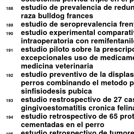
estudio de prevalencia de redun
188
raza bulldog frances
estudio de seroprevalencia frent
189
estudio experimental comparati
190
intraoperatoria con remifentanil
estudio piloto sobre la prescrip
191
excepcionales uso de medicam
medicina veterinaria
estudio preventivo de la displa
192
perros combinando el metodo p
sinfisiodesis pubica
estudio restrospectivo de 27 c
193
gingivoestomatitis cronica felin
estudio retrospectivo de 65 pro
194
cementadas en el perro
estudio retrospectivo de tumore
195