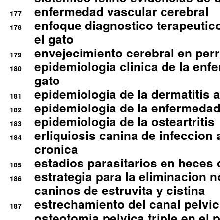
enfermedad vascular cerebral
177
enfoque diagnostico terapeutico 
178
el gato
envejecimiento cerebral en per
179
epidemiologia clinica de la enf
180
gato
epidemiologia de la dermatitis 
181
epidemiologia de la enfermedad
182
epidemiologia de la osteartritis
183
erliquiosis canina de infeccio
184
cronica
estadios parasitarios en heces 
185
estrategia para la eliminacion n
186
caninos de estruvita y cistina
estrechamiento del canal pelvi
187
osteotomia pelvica triple en el 