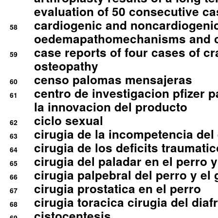
evaluation of 50 consecutive c
cardiogenic and noncardiogeni
58
oedemapathomechanisms and 
case reports of four cases of c
59
osteopathy
censo palomas mensajeras
60
centro de investigacion pfizer p
61
la innovacion del producto
ciclo sexual
62
cirugia de la incompetencia del 
63
cirugia de los deficits traumati
64
cirugia del paladar en el perro y
65
cirugia palpebral del perro y el 
66
cirugia prostatica en el perro
67
cirugia toracica cirugia del dia
68
cistocentesis
69