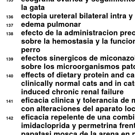
la gata
ectopia ureteral bilateral intra 
136
edema pulmonar
137
efecto de la administracion pre
138
sobre la hemostasia y la funcion
perro
efectos sinergicos de miconazol
139
sobre los microorganismos pa
effects of dietary protein and cal
140
clinically normal cats and in cat
induced chronic renal failure
eficacia clinica y tolerancia d
141
con alteraciones del aparato l
eficacia repelente de una comb
142
imidacloprida y permetrina fre
papatasi mosca de la arena en 