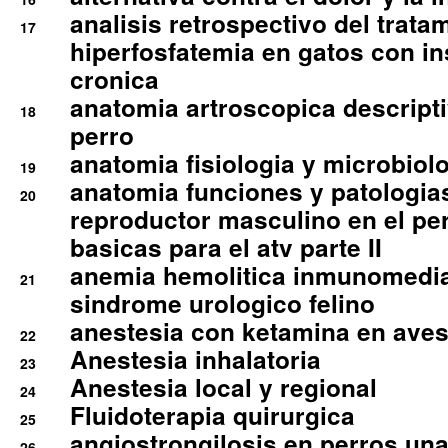
analisis retrospectivo del tratam
17
hiperfosfatemia en gatos con in
cronica
anatomia artroscopica descriptiv
18
perro
anatomia fisiologia y microbiolo
19
anatomia funciones y patologia
20
reproductor masculino en el per
basicas para el atv parte II
anemia hemolitica inmunomedia
21
sindrome urologico felino
anestesia con ketamina en aves 
22
Anestesia inhalatoria
23
Anestesia local y regional
24
Fluidoterapia quirurgica
25
angiostrongilosis en perros un
26