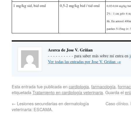
1 mg/kg sid, bid oral
0,5-2 mg/kg bid / tid oral
0,02-0,04 mg/kg bid 
2% : 1 cm gel= 6 mg
8h. En aerosol 400m
parches 5-15mg iv:
Acerca de Jose V. Griñan
- - - - - - - - - - para saber más sobre mí entra en
Ver todas las entradas por Jose V. Griñan
→
Esta entrada fue publicada en
cardiologia
,
farmacología
,
formac
etiquetada
Tratamiento en cardiología veterinaria
. Guarda el
en
←
Lesiones secundarias en dermatología
Caso clínico.
veterinaria: ESCAMA.