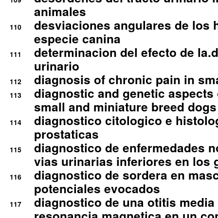
animales
desviaciones angulares de los 
110
especie canina
determinacion del efecto de la.d
111
urinario
diagnosis of chronic pain in sm
112
diagnostic and genetic aspects o
113
small and miniature breed dogs 
diagnostico citologico e histolo
114
prostaticas
diagnostico de enfermedades no
115
vias urinarias inferiores en los 
diagnostico de sordera en mas
116
potenciales evocados
diagnostico de una otitis media
117
resonancia magnetica en un co