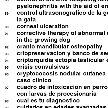
pyelonephritis with the aid of e
control ultrasonografico de la g
89
la gata
corneal ulceration
90
corrective therapy of abnormal
91
in the growing dog
cranio mandibular osteopathy
92
criopreservacion y banco de s
93
criptorquidia ectopia testicular 
94
crisis convulsivas
95
cryptococosis nodular cutanea
96
caso clinico
cuadro de intoxicacion en perro
97
con larvas de procesionaria
cual es tu diagnostico
98
cuidados en edades avanzadas
99