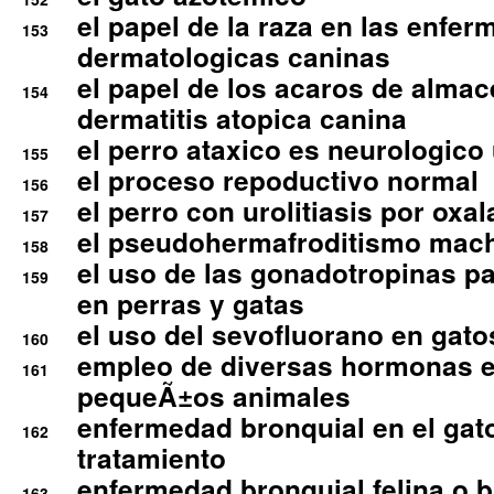
el papel de la raza en las enfe
153
dermatologicas caninas
el papel de los acaros de alma
154
dermatitis atopica canina
el perro ataxico es neurologico
155
el proceso repoductivo normal
156
el perro con urolitiasis por oxal
157
el pseudohermafroditismo mac
158
el uso de las gonadotropinas pa
159
en perras y gatas
el uso del sevofluorano en gato
160
empleo de diversas hormonas e
161
pequeÃ±os animales
enfermedad bronquial en el gat
162
tratamiento
enfermedad bronquial felina o br
163