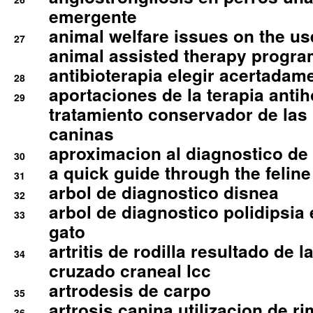
emergente
animal welfare issues on the use
27
animal assisted therapy progra
antibioterapia elegir acertadam
28
aportaciones de la terapia anti
29
tratamiento conservador de las 
caninas
aproximacion al diagnostico de p
30
a quick guide through the feli
31
arbol de diagnostico disnea
32
arbol de diagnostico polidipsia 
33
gato
artritis de rodilla resultado de 
34
cruzado craneal lcc
artrodesis de carpo
35
artrosis canina utilizacion de r
36