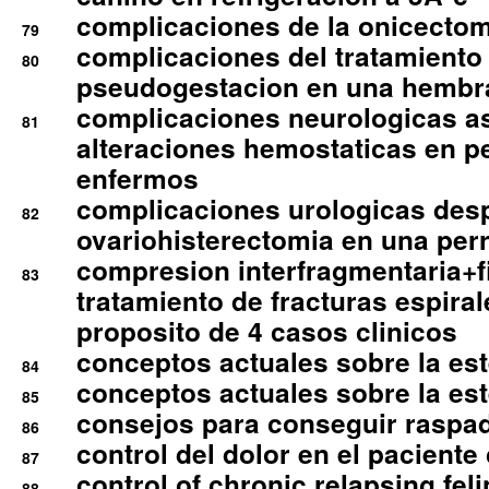
complicaciones de la onicectomi
79
complicaciones del tratamiento
80
pseudogestacion en una hembr
complicaciones neurologicas a
81
alteraciones hemostaticas en p
enfermos
complicaciones urologicas des
82
ovariohisterectomia en una per
compresion interfragmentaria+fi
83
tratamiento de fracturas espirale
proposito de 4 casos clinicos
conceptos actuales sobre la este
84
conceptos actuales sobre la este
85
consejos para conseguir raspad
86
control del dolor en el paciente 
87
control of chronic relapsing feli
88