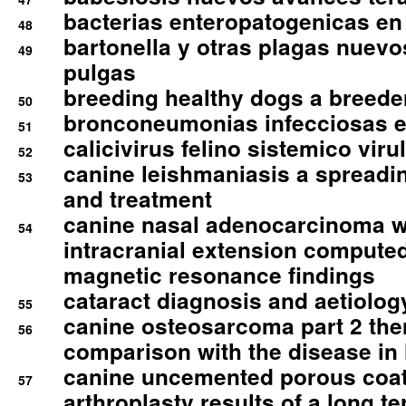
bacterias enteropatogenicas en
48
bartonella y otras plagas nuev
49
pulgas
breeding healthy dogs a breede
50
bronconeumonias infecciosas 
51
calicivirus felino sistemico viru
52
canine leishmaniasis a spreadi
53
and treatment
canine nasal adenocarcinoma wi
54
intracranial extension comput
magnetic resonance findings
cataract diagnosis and aetiolog
55
canine osteosarcoma part 2 th
56
comparison with the disease i
canine uncemented porous coate
57
arthroplasty results of a long t