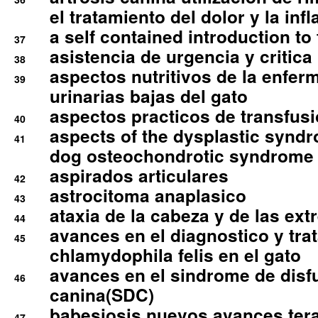
el tratamiento del dolor y la inf
a self contained introduction to
37
asistencia de urgencia y critica
38
aspectos nutritivos de la enfer
39
urinarias bajas del gato
aspectos practicos de transfus
40
aspects of the dysplastic syndr
41
dog osteochondrotic syndrome
aspirados articulares
42
astrocitoma anaplasico
43
ataxia de la cabeza y de las ex
44
avances en el diagnostico y tra
45
chlamydophila felis en el gato
avances en el sindrome de disf
46
canina(SDC)
babesiosis nuevos avances ter
47