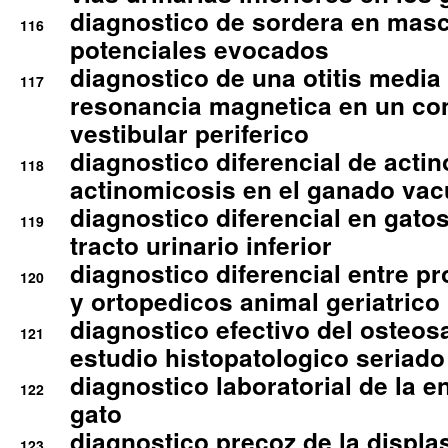
diagnostico de sordera en mas
116
potenciales evocados
diagnostico de una otitis media
117
resonancia magnetica en un co
vestibular periferico
diagnostico diferencial de actin
118
actinomicosis en el ganado va
diagnostico diferencial en gato
119
tracto urinario inferior
diagnostico diferencial entre 
120
y ortopedicos animal geriatrico
diagnostico efectivo del osteo
121
estudio histopatologico seriado
diagnostico laboratorial de la e
122
gato
diagnostico precoz de la displa
123