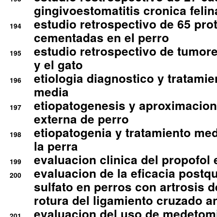
gingivoestomatitis cronica felin
estudio retrospectivo de 65 pro
194
cementadas en el perro
estudio retrospectivo de tumore
195
y el gato
etiologia diagnostico y tratamie
196
media
etiopatogenesis y aproximacion c
197
externa de perro
etiopatogenia y tratamiento med
198
la perra
evaluacion clinica del propofol 
199
evaluacion de la eficacia postqu
200
sulfato en perros con artrosis d
rotura del ligamiento cruzado an
evaluacion del uso de medetomi
201