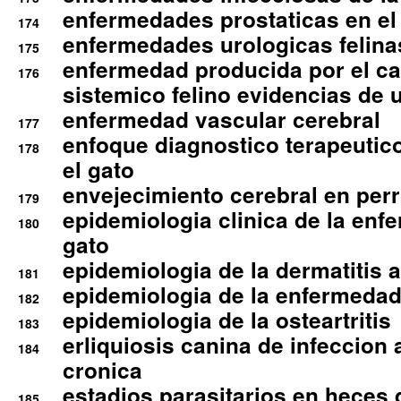
enfermedades prostaticas en el
174
enfermedades urologicas felina
175
enfermedad producida por el cal
176
sistemico felino evidencias de 
enfermedad vascular cerebral
177
enfoque diagnostico terapeutico 
178
el gato
envejecimiento cerebral en per
179
epidemiologia clinica de la enf
180
gato
epidemiologia de la dermatitis 
181
epidemiologia de la enfermedad
182
epidemiologia de la osteartritis
183
erliquiosis canina de infeccio
184
cronica
estadios parasitarios en heces 
185