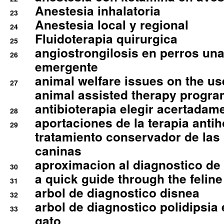
Anestesia inhalatoria
23
Anestesia local y regional
24
Fluidoterapia quirurgica
25
angiostrongilosis en perros un
26
emergente
animal welfare issues on the use
27
animal assisted therapy progra
antibioterapia elegir acertadam
28
aportaciones de la terapia anti
29
tratamiento conservador de las 
caninas
aproximacion al diagnostico de p
30
a quick guide through the feli
31
arbol de diagnostico disnea
32
arbol de diagnostico polidipsia 
33
gato