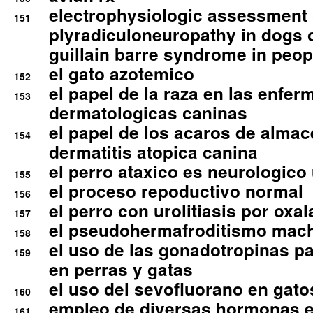
electrophysiologic assessment 
151
plyradiculoneuropathy in dogs 
guillain barre syndrome in peop
el gato azotemico
152
el papel de la raza en las enfe
153
dermatologicas caninas
el papel de los acaros de alma
154
dermatitis atopica canina
el perro ataxico es neurologico
155
el proceso repoductivo normal
156
el perro con urolitiasis por oxal
157
el pseudohermafroditismo mac
158
el uso de las gonadotropinas pa
159
en perras y gatas
el uso del sevofluorano en gato
160
empleo de diversas hormonas e
161