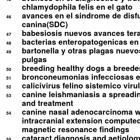
chlamydophila felis en el gato
avances en el sindrome de disf
46
canina(SDC)
babesiosis nuevos avances ter
47
bacterias enteropatogenicas en
48
bartonella y otras plagas nuev
49
pulgas
breeding healthy dogs a breede
50
bronconeumonias infecciosas 
51
calicivirus felino sistemico viru
52
canine leishmaniasis a spreadi
53
and treatment
canine nasal adenocarcinoma wi
54
intracranial extension comput
magnetic resonance findings
cataract diagnosis and aetiolog
55