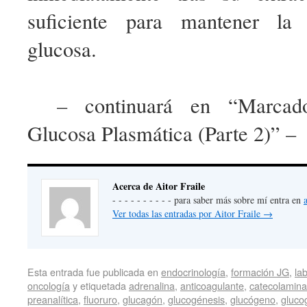
suficiente para mantener la 
glucosa.
– continuará en “Marcado
Glucosa Plasmática (Parte 2)” –
Acerca de Aitor Fraile
- - - - - - - - - - para saber más sobre mí entra en
Ver todas las entradas por Aitor Fraile
→
Esta entrada fue publicada en
endocrinología
,
formación JG
,
la
oncología
y etiquetada
adrenalina
,
anticoagulante
,
catecolamina
preanalítica
,
fluoruro
,
glucagón
,
glucogénesis
,
glucógeno
,
gluco