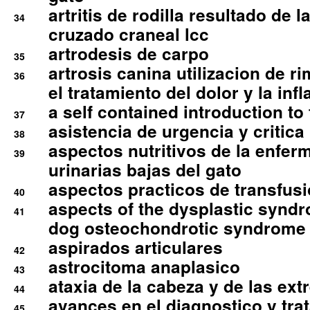
artritis de rodilla resultado de 
34
cruzado craneal lcc
artrodesis de carpo
35
artrosis canina utilizacion de r
36
el tratamiento del dolor y la inf
a self contained introduction to
37
asistencia de urgencia y critica
38
aspectos nutritivos de la enfer
39
urinarias bajas del gato
aspectos practicos de transfus
40
aspects of the dysplastic syndr
41
dog osteochondrotic syndrome
aspirados articulares
42
astrocitoma anaplasico
43
ataxia de la cabeza y de las ex
44
avances en el diagnostico y tra
45