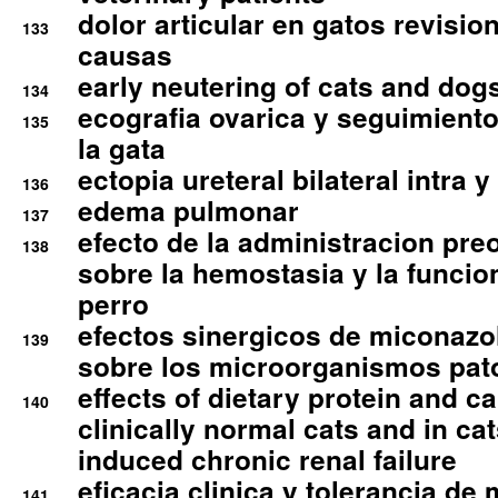
dolor articular en gatos revisio
133
causas
early neutering of cats and dog
134
ecografia ovarica y seguimiento
135
la gata
ectopia ureteral bilateral intra 
136
edema pulmonar
137
efecto de la administracion pre
138
sobre la hemostasia y la funcion
perro
efectos sinergicos de miconazol
139
sobre los microorganismos pa
effects of dietary protein and cal
140
clinically normal cats and in cat
induced chronic renal failure
eficacia clinica y tolerancia d
141