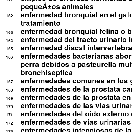
pequeÃ±os animales
enfermedad bronquial en el gat
162
tratamiento
enfermedad bronquial felina o br
163
enfermedad del tracto urinario in
164
enfermedad discal intervertebra
165
enfermedades bacterianas abort
166
perra debidos a pasteurella mul
bronchiseptica
enfermedades comunes en los 
167
enfermedades de la prostata ca
168
enfermedades de la prostata en 
169
enfermedades de las vias urinari
170
enfermedades del oido externo 
171
enfermedades de vias urinarias
172
enfermedades infecciosas de la 
173