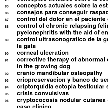
conceptos actuales sobre la este
85
consejos para conseguir raspad
86
control del dolor en el paciente 
87
control of chronic relapsing feli
88
pyelonephritis with the aid of e
control ultrasonografico de la g
89
la gata
corneal ulceration
90
corrective therapy of abnormal
91
in the growing dog
cranio mandibular osteopathy
92
criopreservacion y banco de s
93
criptorquidia ectopia testicular 
94
crisis convulsivas
95
cryptococosis nodular cutanea
96
caso clinico