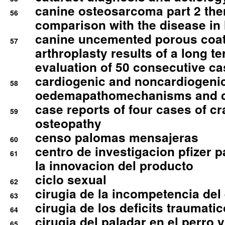
canine osteosarcoma part 2 th
56
comparison with the disease i
canine uncemented porous coate
57
arthroplasty results of a long t
evaluation of 50 consecutive c
cardiogenic and noncardiogeni
58
oedemapathomechanisms and 
case reports of four cases of c
59
osteopathy
censo palomas mensajeras
60
centro de investigacion pfizer p
61
la innovacion del producto
ciclo sexual
62
cirugia de la incompetencia del 
63
cirugia de los deficits traumati
64
cirugia del paladar en el perro y
65