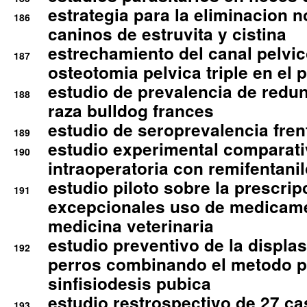
estrategia para la eliminacion n
186
caninos de estruvita y cistina
estrechamiento del canal pelvi
187
osteotomia pelvica triple en el 
estudio de prevalencia de redun
188
raza bulldog frances
estudio de seroprevalencia frent
189
estudio experimental comparati
190
intraoperatoria con remifentanil
estudio piloto sobre la prescrip
191
excepcionales uso de medicam
medicina veterinaria
estudio preventivo de la displa
192
perros combinando el metodo p
sinfisiodesis pubica
estudio restrospectivo de 27 c
193