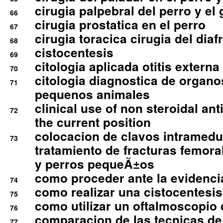
cirugia palpebral del perro y el 
66
cirugia prostatica en el perro
67
cirugia toracica cirugia del dia
68
cistocentesis
69
citologia aplicada otitis externa
70
citologia diagnostica de organ
71
pequenos animales
clinical use of non steroidal an
72
the current position
colocacion de clavos intramedu
73
tratamiento de fracturas femoral
y perros pequeÃ±os
como proceder ante la evidencia
74
como realizar una cistocentesis
75
como utilizar un oftalmoscopio 
76
comparacion de las tecnicas de
77