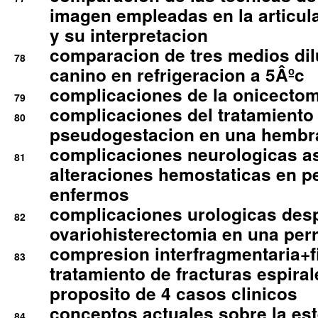
imagen empleadas en la articula
y su interpretacion
comparacion de tres medios di
78
canino en refrigeracion a 5Âºc
complicaciones de la onicectomi
79
complicaciones del tratamiento
80
pseudogestacion en una hembr
complicaciones neurologicas a
81
alteraciones hemostaticas en p
enfermos
complicaciones urologicas des
82
ovariohisterectomia en una per
compresion interfragmentaria+fi
83
tratamiento de fracturas espirale
proposito de 4 casos clinicos
conceptos actuales sobre la este
84