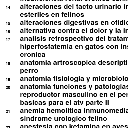
alteraciones del tacto urinario in
14
esteriles en felinos
alteraciones digestivas en ofidi
15
alternativa contra el dolor y la 
16
analisis retrospectivo del tratam
17
hiperfosfatemia en gatos con in
cronica
anatomia artroscopica descriptiv
18
perro
anatomia fisiologia y microbiolo
19
anatomia funciones y patologia
20
reproductor masculino en el per
basicas para el atv parte II
anemia hemolitica inmunomedia
21
sindrome urologico felino
anestesia con ketamina en aves 
22