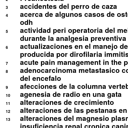
accidentes del perro de caza
3
acerca de algunos casos de oste
4
odh
actividad peri operatoria del 
5
durante la analgesia preventiva 
actualizaciones en el manejo de 
6
producida por dirofilaria immiti
acute pain management in the p
7
adenocarcinoma metastasico co
8
del encefalo
afecciones de la columna verte
9
agenesia de radio en una gata
10
alteraciones de crecimiento
11
alteraciones de las pestanas en
12
alteraciones del magnesio plas
13
insuficiencia renal cronica cani