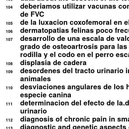
deberiamos utilizar vacunas co
104
de FVC
de la luxacion coxofemoral en e
105
dermatopatias felinas poco fre
106
desarrollo de una escala de val
107
grado de osteoartrosis para las 
rodilla y el codo en el perro esc
displasia de cadera
108
desordenes del tracto urinario 
109
animales
desviaciones angulares de los 
110
especie canina
determinacion del efecto de la.d
111
urinario
diagnosis of chronic pain in sm
112
diagnostic and genetic aspects o
113