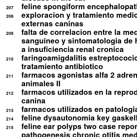
feline spongiform encephalopa
207
exploracion y tratamiento medico
208
externas caninas
falta de correlacion entre la me
209
sanguineo y sintomatologia de
a insuficiencia renal cronica
faringoamigdalitis estreptococic
210
tratamiento antibiotico
farmacos agonistas alfa 2 adr
211
animales II
farmacos utilizados en la repro
212
canina
farmacos utilizados en patologia
213
feline dysautonomia key gaske
214
feline ear polyps two case repo
215
pathogenesis chronic otitis med