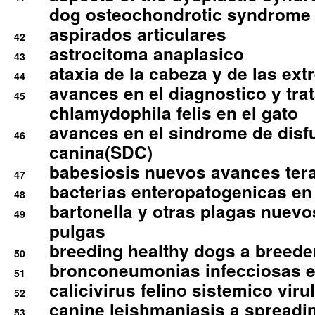
dog osteochondrotic syndrome
aspirados articulares
42
astrocitoma anaplasico
43
ataxia de la cabeza y de las ex
44
avances en el diagnostico y tra
45
chlamydophila felis en el gato
avances en el sindrome de disf
46
canina(SDC)
babesiosis nuevos avances ter
47
bacterias enteropatogenicas en
48
bartonella y otras plagas nuev
49
pulgas
breeding healthy dogs a breede
50
bronconeumonias infecciosas 
51
calicivirus felino sistemico viru
52
canine leishmaniasis a spreadi
53