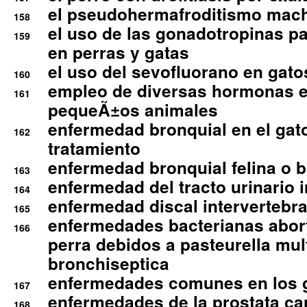
el pseudohermafroditismo mac
158
el uso de las gonadotropinas pa
159
en perras y gatas
el uso del sevofluorano en gato
160
empleo de diversas hormonas e
161
pequeÃ±os animales
enfermedad bronquial en el gat
162
tratamiento
enfermedad bronquial felina o br
163
enfermedad del tracto urinario in
164
enfermedad discal intervertebra
165
enfermedades bacterianas abort
166
perra debidos a pasteurella mul
bronchiseptica
enfermedades comunes en los 
167
enfermedades de la prostata ca
168