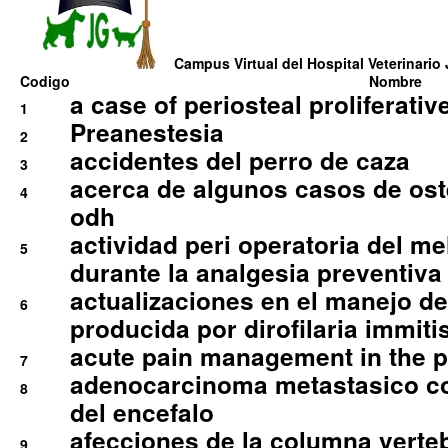
Campus Virtual del Hospital Veterinario 
Codigo
Nombre
a case of periosteal proliferative
1
Preanestesia
2
accidentes del perro de caza
3
acerca de algunos casos de oste
4
odh
actividad peri operatoria del 
5
durante la analgesia preventiva 
actualizaciones en el manejo de 
6
producida por dirofilaria immiti
acute pain management in the p
7
adenocarcinoma metastasico co
8
del encefalo
afecciones de la columna verte
9