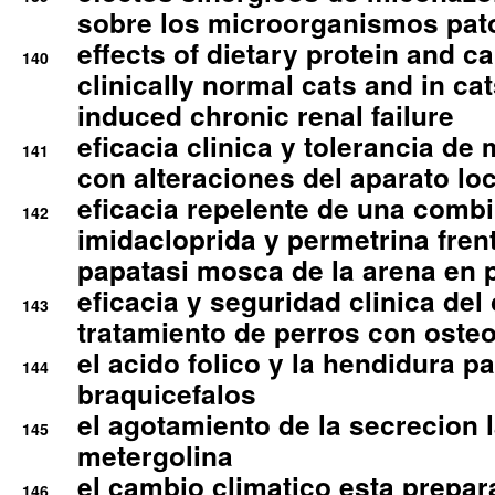
sobre los microorganismos pa
effects of dietary protein and cal
140
clinically normal cats and in cat
induced chronic renal failure
eficacia clinica y tolerancia d
141
con alteraciones del aparato l
eficacia repelente de una comb
142
imidacloprida y permetrina fre
papatasi mosca de la arena en 
eficacia y seguridad clinica del
143
tratamiento de perros con osteoa
el acido folico y la hendidura pa
144
braquicefalos
el agotamiento de la secrecion l
145
metergolina
el cambio climatico esta prepar
146