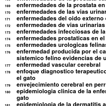
enfermedades de la prostata en 
169
enfermedades de las vias urinari
170
enfermedades del oido externo 
171
enfermedades de vias urinarias
172
enfermedades infecciosas de la 
173
enfermedades prostaticas en el
174
enfermedades urologicas felina
175
enfermedad producida por el cal
176
sistemico felino evidencias de 
enfermedad vascular cerebral
177
enfoque diagnostico terapeutico 
178
el gato
envejecimiento cerebral en per
179
epidemiologia clinica de la enf
180
gato
epidemiologia de la dermatitis 
181