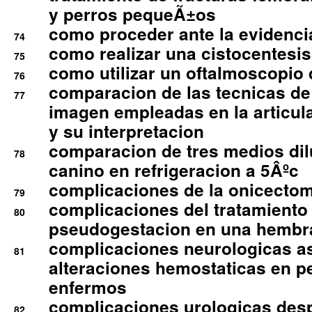
y perros pequeÃ±os
como proceder ante la evidencia
74
como realizar una cistocentesis
75
como utilizar un oftalmoscopio 
76
comparacion de las tecnicas de
77
imagen empleadas en la articula
y su interpretacion
comparacion de tres medios di
78
canino en refrigeracion a 5Âºc
complicaciones de la onicectomi
79
complicaciones del tratamiento
80
pseudogestacion en una hembr
complicaciones neurologicas a
81
alteraciones hemostaticas en p
enfermos
complicaciones urologicas des
82