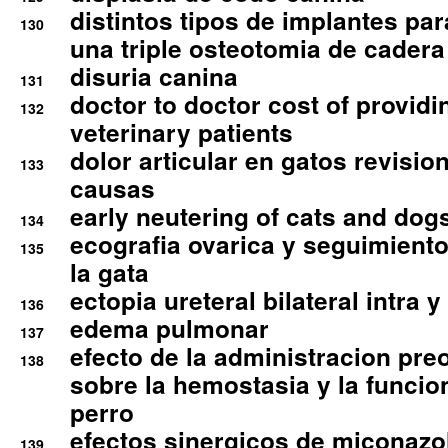
distintos tipos de implantes par
130
una triple osteotomia de cadera
disuria canina
131
doctor to doctor cost of providi
132
veterinary patients
dolor articular en gatos revisio
133
causas
early neutering of cats and dog
134
ecografia ovarica y seguimiento
135
la gata
ectopia ureteral bilateral intra 
136
edema pulmonar
137
efecto de la administracion pre
138
sobre la hemostasia y la funcion
perro
efectos sinergicos de miconazol
139