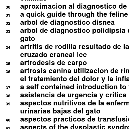
aproximacion al diagnostico de p
30
a quick guide through the feli
31
arbol de diagnostico disnea
32
arbol de diagnostico polidipsia 
33
gato
artritis de rodilla resultado de 
34
cruzado craneal lcc
artrodesis de carpo
35
artrosis canina utilizacion de r
36
el tratamiento del dolor y la inf
a self contained introduction to
37
asistencia de urgencia y critica
38
aspectos nutritivos de la enfer
39
urinarias bajas del gato
aspectos practicos de transfus
40
aspects of the dysplastic syndr
41