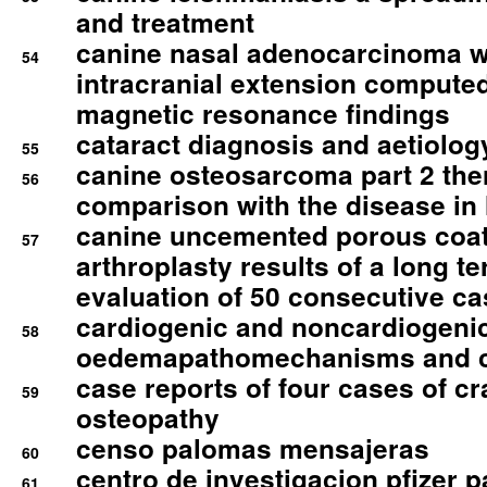
and treatment
canine nasal adenocarcinoma wi
54
intracranial extension comput
magnetic resonance findings
cataract diagnosis and aetiolog
55
canine osteosarcoma part 2 th
56
comparison with the disease i
canine uncemented porous coate
57
arthroplasty results of a long t
evaluation of 50 consecutive c
cardiogenic and noncardiogeni
58
oedemapathomechanisms and 
case reports of four cases of c
59
osteopathy
censo palomas mensajeras
60
centro de investigacion pfizer p
61