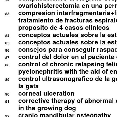
ovariohisterectomia en una per
compresion interfragmentaria+fi
83
tratamiento de fracturas espirale
proposito de 4 casos clinicos
conceptos actuales sobre la este
84
conceptos actuales sobre la este
85
consejos para conseguir raspad
86
control del dolor en el paciente 
87
control of chronic relapsing feli
88
pyelonephritis with the aid of e
control ultrasonografico de la g
89
la gata
corneal ulceration
90
corrective therapy of abnormal
91
in the growing dog
cranio mandibular osteopathy
92