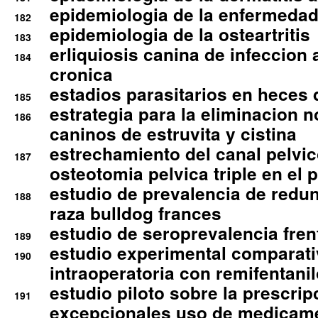
epidemiologia de la enfermedad
182
epidemiologia de la osteartritis
183
erliquiosis canina de infeccio
184
cronica
estadios parasitarios en heces 
185
estrategia para la eliminacion n
186
caninos de estruvita y cistina
estrechamiento del canal pelvi
187
osteotomia pelvica triple en el 
estudio de prevalencia de redun
188
raza bulldog frances
estudio de seroprevalencia frent
189
estudio experimental comparati
190
intraoperatoria con remifentanil
estudio piloto sobre la prescrip
191
excepcionales uso de medicam