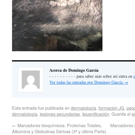
Acerca de Domingo García
- - - - - - - - - - para saber más sobre mí entra en
Ver todas las entradas por Domingo García
→
Esta entrada fue publicada en
dermatología
,
formación JG
,
peq
dermatología
,
lesiones secundarias
,
liquenificación
. Guarda el
e
←
Marcadores bioquímicos: Proteínas Totales,
Marcadores B
Albúmina y Globulinas Séricas (3ª y última Parte)