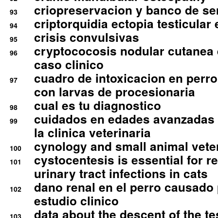
criopreservacion y banco de s
93
criptorquidia ectopia testicular 
94
crisis convulsivas
95
cryptococosis nodular cutanea
96
caso clinico
cuadro de intoxicacion en perro
97
con larvas de procesionaria
cual es tu diagnostico
98
cuidados en edades avanzadas
99
la clinica veterinaria
cynology and small animal vete
100
cystocentesis is essential for re
101
urinary tract infections in cats
dano renal en el perro causado 
102
estudio clinico
data about the descent of the te
103