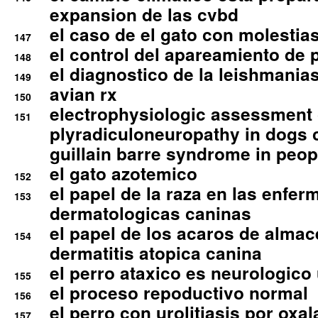
expansion de las cvbd
el caso de el gato con molestias
147
el control del apareamiento de 
148
el diagnostico de la leishmania
149
avian rx
150
electrophysiologic assessment 
151
plyradiculoneuropathy in dogs 
guillain barre syndrome in peop
el gato azotemico
152
el papel de la raza en las enfe
153
dermatologicas caninas
el papel de los acaros de alma
154
dermatitis atopica canina
el perro ataxico es neurologico
155
el proceso repoductivo normal
156
el perro con urolitiasis por oxal
157