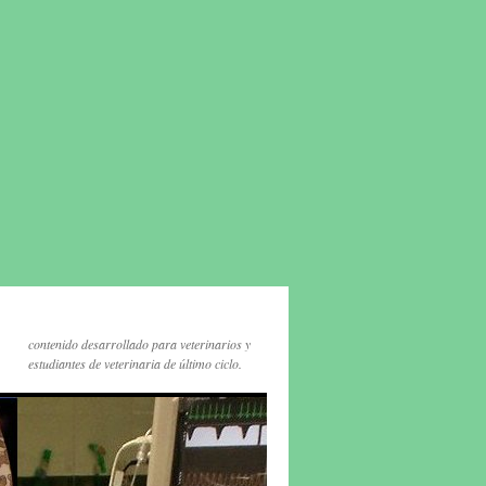
contenido desarrollado para veterinarios y
estudiantes de veterinaria de último ciclo.