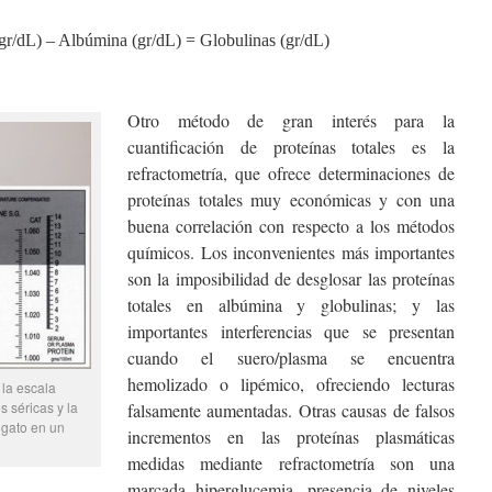
 (gr/dL) – Albúmina (gr/dL) = Globulinas (gr/dL)
Otro método de gran interés para la
cuantificación de proteínas totales es la
refractometría, que ofrece determinaciones de
proteínas totales muy económicas y con una
buena correlación con respecto a los métodos
químicos. Los inconvenientes más importantes
son la imposibilidad de desglosar las proteínas
totales en albúmina y globulinas; y las
importantes interferencias que se presentan
cuando el suero/plasma se encuentra
hemolizado o lipémico, ofreciendo lecturas
 la escala
s séricas y la
falsamente aumentadas. Otras causas de falsos
l gato en un
incrementos en las proteínas plasmáticas
medidas mediante refractometría son una
marcada hiperglucemia, presencia de niveles