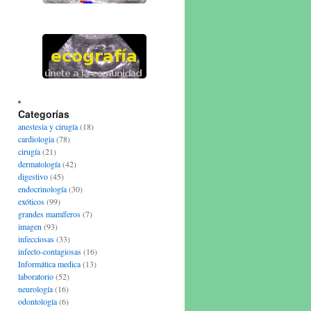
Categorías
anestesia y cirugía
(18)
cardiologia
(78)
cirugía
(21)
dermatología
(42)
digestivo
(45)
endocrinología
(30)
exóticos
(99)
grandes mamíferos
(7)
imagen
(93)
infecciosas
(33)
infecto-contagiosas
(16)
Informática medica
(13)
laboratorio
(52)
neurología
(16)
odontología
(6)