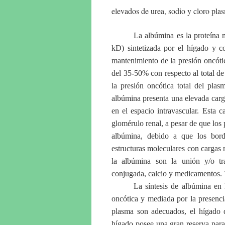
elevados de urea, sodio y cloro plas
La albúmina es la proteína 
kD) sintetizada por el hígado y co
mantenimiento de la presión oncóti
del 35-50% con respecto al total d
la presión oncótica total del pl
albúmina presenta una elevada carga
en el espacio intravascular. Esta 
glomérulo renal, a pesar de que los
albúmina, debido a que los bord
estructuras moleculares con cargas 
la albúmina son la unión y/o tra
conjugada, calcio y medicamentos. 
La síntesis de albúmina en 
oncótica y mediada por la presenci
plasma son adecuados, el hígado d
hígado posee una gran reserva para 