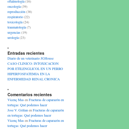
oftalmología
(16)
oncología
(39)
reproducción
(38)
respiratorio
(22)
toxicología
(24)
traumatología
(7)
urgencias
(19)
urología
(23)
Entradas recientes
Diario de un veterinario JGHouse
CASO CLINICO: INTOXICACION
POR ETILENGLICOL EN UN PERRO
HIPERFOSFATEMIA EN LA
ENFERMEDAD RENAL CRONICA
Comentarios recientes
Vicenç Mas
en
Fracturas de caparazón en
tortugas: Qué podemos hacer
Jose V. Griñan
en
Fracturas de caparazón
en tortugas: Qué podemos hacer
Vicenç Mas
en
Fracturas de caparazón en
tortugas: Qué podemos hacer