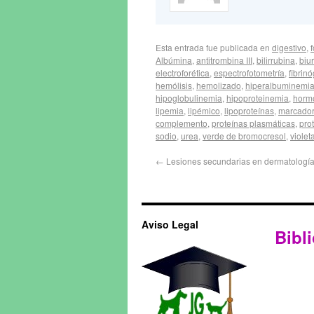
Esta entrada fue publicada en
digestivo
,
Albúmina
,
antitrombina III
,
bilirrubina
,
biur
electroforética
,
espectrofotometría
,
fibrin
hemólisis
,
hemolizado
,
hiperalbuminemi
hipoglobulinemia
,
hipoproteinemia
,
hormo
lipemia
,
lipémico
,
lipoproteínas
,
marcador
complemento
,
proteínas plasmáticas
,
pro
sodio
,
urea
,
verde de bromocresol
,
violet
←
Lesiones secundarias en dermatología
Aviso Legal
Bibli