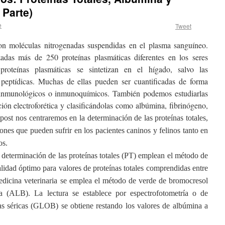
 Parte)
e
Tweet
son moléculas nitrogenadas suspendidas en el plasma sanguíneo.
zadas más de 250 proteínas plasmáticas diferentes en los seres
oteínas plasmáticas se sintetizan en el hígado, salvo las
peptídicas. Muchas de ellas pueden ser cuantificadas de forma
oinmunológicos o inmunoquímicos. También podemos estudiarlas
ión electroforética y clasificándolas como albúmina, fibrinógeno,
 post nos centraremos en la determinación de las proteínas totales,
ones que pueden sufrir en los pacientes caninos y felinos tanto en
os.
 determinación de las proteínas totales (PT) emplean el método de
alidad óptimo para valores de proteínas totales comprendidas entre
edicina veterinaria se emplea el método de verde de bromocresol
na (ALB). La lectura se establece por espectrofotometría o de
nas séricas (GLOB) se obtiene restando los valores de albúmina a