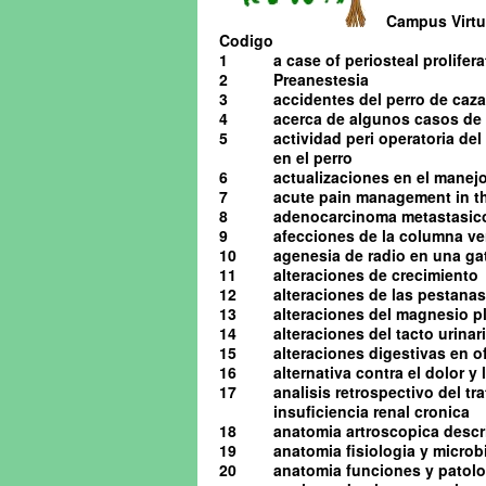
Campus Virtua
Codigo
1
a case of periosteal prolifera
2
Preanestesia
3
accidentes del perro de caza
4
acerca de algunos casos de o
5
actividad peri operatoria de
en el perro
6
actualizaciones en el manejo 
7
acute pain management in th
8
adenocarcinoma metastasico 
9
afecciones de la columna ve
10
agenesia de radio en una ga
11
alteraciones de crecimiento
12
alteraciones de las pestanas
13
alteraciones del magnesio pl
14
alteraciones del tacto urinario
15
alteraciones digestivas en o
16
alternativa contra el dolor y
17
analisis retrospectivo del t
insuficiencia renal cronica
18
anatomia artroscopica descrip
19
anatomia fisiologia y microb
20
anatomia funciones y patolog