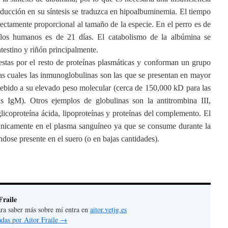
educción en su síntesis se traduzca en hipoalbuminemia. El tiempo
ectamente proporcional al tamaño de la especie. En el perro es de
los humanos es de 21 días. El catabolismo de la albúmina se
ntestino y riñón principalmente.
stas por el resto de proteínas plasmáticas y conforman un grupo
as cuales las inmunoglobulinas son las que se presentan en mayor
ebido a su elevado peso molecular (cerca de 150,000 kD para las
IgM). Otros ejemplos de globulinas son la antitrombina III,
licoproteína ácida, lipoproteínas y proteínas del complemento. El
 únicamente en el plasma sanguíneo ya que se consume durante la
dose presente en el suero (o en bajas cantidades).
Fraile
 para saber más sobre mí entra en
aitor.vetjg.es
adas por Aitor Fraile
→