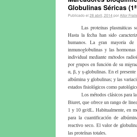
Globulinas Séricas (1ª
Publicado el
28 abril, 2014
por
Aitor Frail
Las proteínas plasmáticas 
Hasta la fecha han sido caracteri
humanos. La gran mayoría de pr
inmunoglobulinas y las hormonas 
individual mediante métodos radi
por grupos en función de su migrac
α, β, y γ-globulinas. En el presente
albúmina y globulinas; y las variaci
estados fisiológicos como patológic
Los métodos clásicos para la
Biuret, que ofrece un rango de line
1 y 10 gr/dL. Habitualmente, en m
para la cuantificación de albúmi
reactivo seco. El valor de globuli
las proteínas totales.