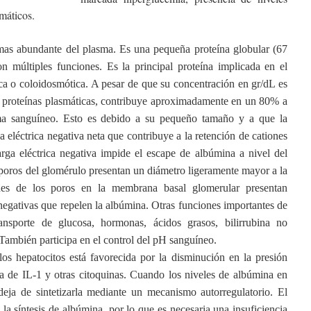
máticos.
mas abundante del plasma. Es una pequeña proteína globular (67
n múltiples funciones. Es la principal proteína implicada en el
ca o coloidosmótica. A pesar de que su concentración en gr/dL es
e proteínas plasmáticas, contribuye aproximadamente en un 80% a
asma sanguíneo. Esto es debido a su pequeño tamaño y a que la
 eléctrica negativa neta que contribuye a la retención de cationes
carga eléctrica negativa impide el escape de albúmina a nivel del
 poros del glomérulo presentan un diámetro ligeramente mayor a la
es de los poros en la membrana basal glomerular presentan
negativas que repelen la albúmina. Otras funciones importantes de
nsporte de glucosa, hormonas, ácidos grasos, bilirrubina no
También participa en el control del pH sanguíneo.
los hepatocitos está favorecida por la disminución en la presión
a de IL-1 y otras citoquinas. Cuando los niveles de albúmina en
eja de sintetizarla mediante un mecanismo autorregulatorio. El
la síntesis de albúmina, por lo que es necesaria una insuficiencia