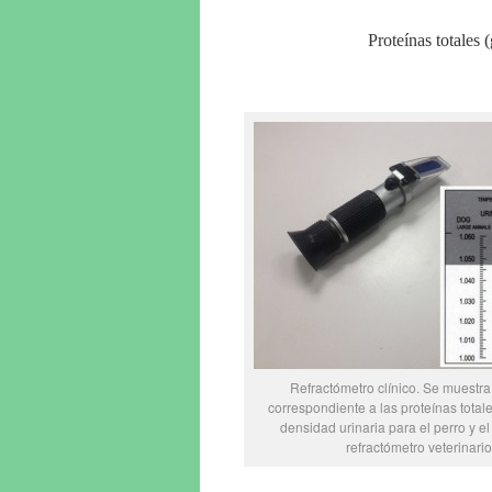
Proteínas totales
Refractómetro clínico. Se muestra
correspondiente a las proteínas totale
densidad urinaria para el perro y e
refractómetro veterinario