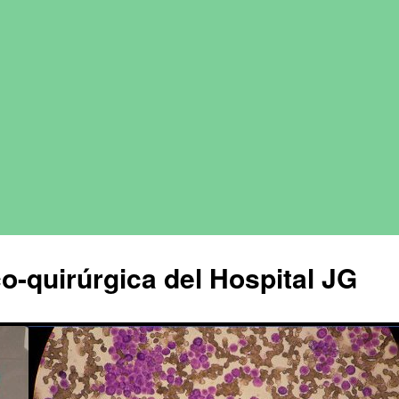
o-quirúrgica del Hospital JG