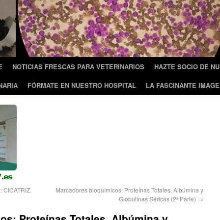
E
NOTICIAS FRESCAS PARA VETERINARIOS
HAZTE SOCIO DE N
NARIA
FÓRMATE EN NUESTRO HOSPITAL
LA FASCINANTE IMAGE
: CICATRIZ.
Marcadores bioquímicos: Proteínas Totales, Albúmina y
Globulinas Séricas (2ª Parte)
→
s: Proteínas Totales, Albúmina y