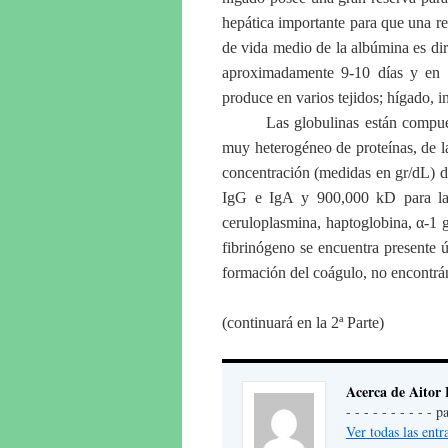
hepática importante para que una r
de vida medio de la albúmina es dir
aproximadamente 9-10 días y en 
produce en varios tejidos; hígado, i
Las globulinas están compue
muy heterogéneo de proteínas, de l
concentración (medidas en gr/dL) d
IgG e IgA y 900,000 kD para las 
ceruloplasmina, haptoglobina, α-1 g
fibrinógeno se encuentra presente
formación del coágulo, no encontrán
(continuará en la 2ª Parte)
Acerca de Aitor 
- - - - - - - - - -
Ver todas las entr