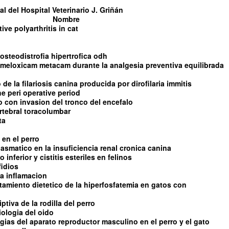
l del Hospital Veterinario J. Griñán
Nombre
tive polyarthritis in cat
steodistrofia hipertrofica odh
l meloxicam metacam durante la analgesia preventiva equilibrada
de la filariosis canina producida por dirofilaria immitis
e peri operative period
con invasion del tronco del encefalo
rtebral toracolumbar
ta
 en el perro
asmatico en la insuficiencia renal cronica canina
 inferior y cistitis esteriles en felinos
fidios
 la inflamacion
ratamiento dietetico de la hiperfosfatemia en gatos con
tiva de la rodilla del perro
iologia del oido
ias del aparato reproductor masculino en el perro y el gato