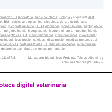
formación JG
,
laboratorio
,
medicina interna
,
urología
y etiquetada
ALB
,
et
,
BUN
,
calcio
,
ceruloplasmina
,
citoquinas
,
cloro
,
electroforesis
,
ógeno
,
glicoproteína ácida
,
GLOB
,
globulinas
,
glomerulo renal
,
haptoglobina
,
a
,
hiperglobulinemia
,
hiperglucemia
,
hiperproteinemia
,
hipoalbuminemia
,
nas peptídicas
,
IL-1
,
inmunoglobulinas
,
inmunoquímicos
,
intravascular
,
es bioquímicos
,
presión coloidosmótica
,
presión oncótica
,
proteínas del
teínas séricas
,
proteínas totales
,
PT
,
radioinmunológicos
,
refractometría
,
a de bromocresol
. Guarda el
enlace permanente
.
: CICATRIZ.
Marcadores bioquímicos: Proteínas Totales, Albúmina y
Globulinas Séricas (2ª Parte)
→
oteca digital veterinaria