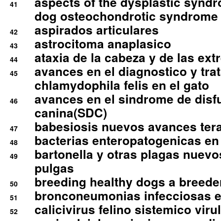
aspects of the dysplastic syndr
41
dog osteochondrotic syndrome
aspirados articulares
42
astrocitoma anaplasico
43
ataxia de la cabeza y de las ex
44
avances en el diagnostico y tra
45
chlamydophila felis en el gato
avances en el sindrome de disf
46
canina(SDC)
babesiosis nuevos avances ter
47
bacterias enteropatogenicas en
48
bartonella y otras plagas nuev
49
pulgas
breeding healthy dogs a breede
50
bronconeumonias infecciosas 
51
calicivirus felino sistemico viru
52