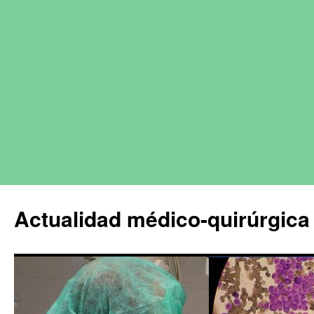
Actualidad médico-quirúrgica 