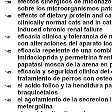
efectos sinergicos de miconazol
139
sobre los microorganismos pa
effects of dietary protein and cal
140
clinically normal cats and in cat
induced chronic renal failure
eficacia clinica y tolerancia d
141
con alteraciones del aparato l
eficacia repelente de una comb
142
imidacloprida y permetrina fre
papatasi mosca de la arena en 
eficacia y seguridad clinica del
143
tratamiento de perros con osteoa
el acido folico y la hendidura pa
144
braquicefalos
el agotamiento de la secrecion l
145
metergolina