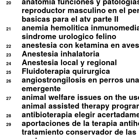
anatomia funciones y patologia
20
reproductor masculino en el per
basicas para el atv parte II
anemia hemolitica inmunomedia
21
sindrome urologico felino
anestesia con ketamina en aves 
22
Anestesia inhalatoria
23
Anestesia local y regional
24
Fluidoterapia quirurgica
25
angiostrongilosis en perros un
26
emergente
animal welfare issues on the use
27
animal assisted therapy progra
antibioterapia elegir acertadam
28
aportaciones de la terapia anti
29
tratamiento conservador de las 