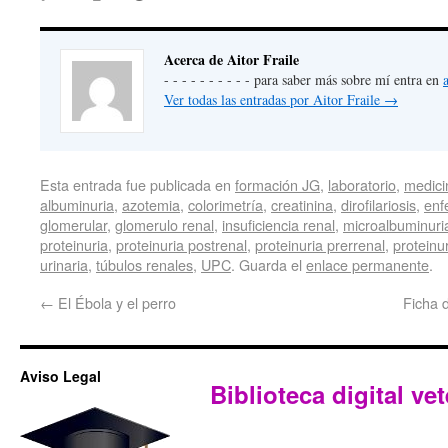
Acerca de Aitor Fraile
- - - - - - - - - - para saber más sobre mí entra en
Ver todas las entradas por Aitor Fraile
→
Esta entrada fue publicada en
formación JG
,
laboratorio
,
medici
albuminuria
,
azotemia
,
colorimetría
,
creatinina
,
dirofilariosis
,
enf
glomerular
,
glomerulo renal
,
insuficiencia renal
,
microalbuminuri
proteinuria
,
proteinuria postrenal
,
proteinuria prerrenal
,
proteinu
urinaria
,
túbulos renales
,
UPC
. Guarda el
enlace permanente
.
←
El Ébola y el perro
Ficha 
Aviso Legal
Biblioteca digital vet