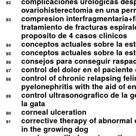
complicaciones urologicas des
82
ovariohisterectomia en una per
compresion interfragmentaria+fi
83
tratamiento de fracturas espirale
proposito de 4 casos clinicos
conceptos actuales sobre la este
84
conceptos actuales sobre la este
85
consejos para conseguir raspad
86
control del dolor en el paciente 
87
control of chronic relapsing feli
88
pyelonephritis with the aid of e
control ultrasonografico de la g
89
la gata
corneal ulceration
90
corrective therapy of abnormal
91
in the growing dog