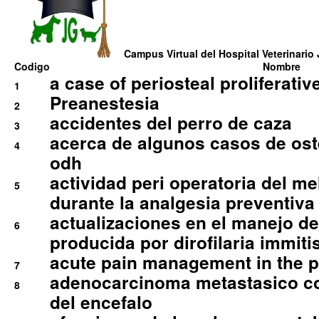
Campus Virtual del Hospital Veterinario 
Codigo
Nombre
a case of periosteal proliferative
1
Preanestesia
2
accidentes del perro de caza
3
acerca de algunos casos de oste
4
odh
actividad peri operatoria del 
5
durante la analgesia preventiva 
actualizaciones en el manejo de 
6
producida por dirofilaria immiti
acute pain management in the p
7
adenocarcinoma metastasico co
8
del encefalo