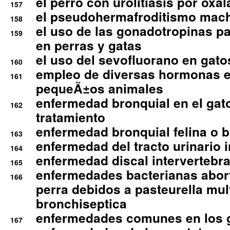
el perro con urolitiasis por oxal
157
el pseudohermafroditismo mac
158
el uso de las gonadotropinas pa
159
en perras y gatas
el uso del sevofluorano en gato
160
empleo de diversas hormonas e
161
pequeÃ±os animales
enfermedad bronquial en el gat
162
tratamiento
enfermedad bronquial felina o br
163
enfermedad del tracto urinario in
164
enfermedad discal intervertebra
165
enfermedades bacterianas abort
166
perra debidos a pasteurella mul
bronchiseptica
enfermedades comunes en los 
167