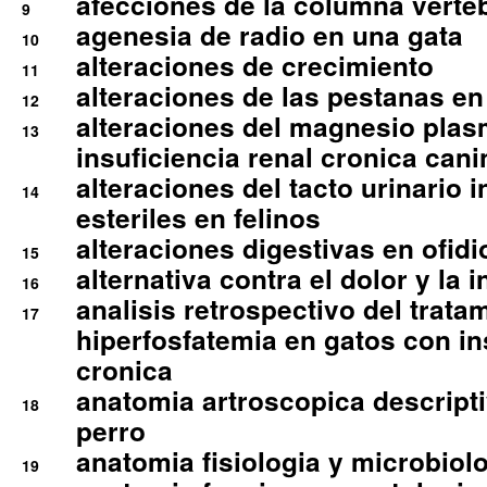
afecciones de la columna verte
9
agenesia de radio en una gata
10
alteraciones de crecimiento
11
alteraciones de las pestanas en
12
alteraciones del magnesio plas
13
insuficiencia renal cronica cani
alteraciones del tacto urinario in
14
esteriles en felinos
alteraciones digestivas en ofidi
15
alternativa contra el dolor y la 
16
analisis retrospectivo del tratam
17
hiperfosfatemia en gatos con in
cronica
anatomia artroscopica descriptiv
18
perro
anatomia fisiologia y microbiolo
19