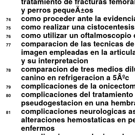
tratamiento de fracturas femoral
y perros pequeÃ±os
como proceder ante la evidencia
74
como realizar una cistocentesis
75
como utilizar un oftalmoscopio 
76
comparacion de las tecnicas de
77
imagen empleadas en la articula
y su interpretacion
comparacion de tres medios di
78
canino en refrigeracion a 5Âºc
complicaciones de la onicectomi
79
complicaciones del tratamiento
80
pseudogestacion en una hembr
complicaciones neurologicas a
81
alteraciones hemostaticas en p
enfermos