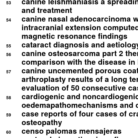
canine leishmaniasis a spreadi
53
and treatment
canine nasal adenocarcinoma wi
54
intracranial extension comput
magnetic resonance findings
cataract diagnosis and aetiolog
55
canine osteosarcoma part 2 th
56
comparison with the disease i
canine uncemented porous coate
57
arthroplasty results of a long t
evaluation of 50 consecutive c
cardiogenic and noncardiogeni
58
oedemapathomechanisms and 
case reports of four cases of c
59
osteopathy
censo palomas mensajeras
60