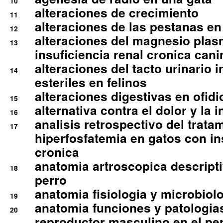
10
alteraciones de crecimiento
11
alteraciones de las pestanas en
12
alteraciones del magnesio plas
13
insuficiencia renal cronica cani
alteraciones del tacto urinario in
14
esteriles en felinos
alteraciones digestivas en ofidi
15
alternativa contra el dolor y la 
16
analisis retrospectivo del tratam
17
hiperfosfatemia en gatos con in
cronica
anatomia artroscopica descriptiv
18
perro
anatomia fisiologia y microbiolo
19
anatomia funciones y patologia
20
reproductor masculino en el per