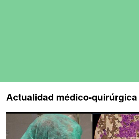
Actualidad médico-quirúrgica 