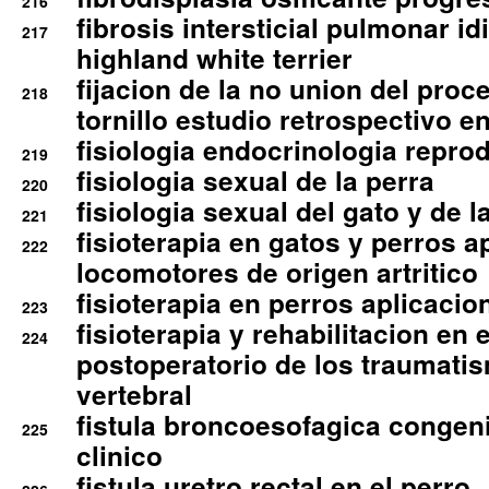
216
fibrosis intersticial pulmonar id
217
highland white terrier
fijacion de la no union del pro
218
tornillo estudio retrospectivo e
fisiologia endocrinologia reprod
219
fisiologia sexual de la perra
220
fisiologia sexual del gato y de l
221
fisioterapia en gatos y perros a
222
locomotores de origen artritico
fisioterapia en perros aplicacio
223
fisioterapia y rehabilitacion en 
224
postoperatorio de los traumati
vertebral
fistula broncoesofagica congen
225
clinico
fistula uretro rectal en el perro