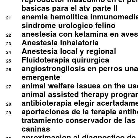
basicas para el atv parte II
anemia hemolitica inmunomedia
21
sindrome urologico felino
anestesia con ketamina en aves 
22
Anestesia inhalatoria
23
Anestesia local y regional
24
Fluidoterapia quirurgica
25
angiostrongilosis en perros un
26
emergente
animal welfare issues on the use
27
animal assisted therapy progra
antibioterapia elegir acertadam
28
aportaciones de la terapia anti
29
tratamiento conservador de las 
caninas
aproximacion al diagnostico de p