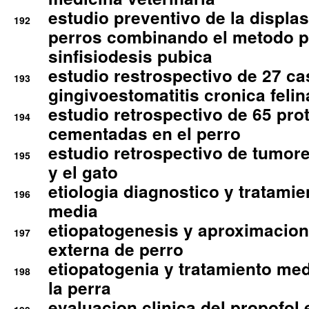
estudio preventivo de la displa
192
perros combinando el metodo p
sinfisiodesis pubica
estudio restrospectivo de 27 c
193
gingivoestomatitis cronica felin
estudio retrospectivo de 65 pro
194
cementadas en el perro
estudio retrospectivo de tumore
195
y el gato
etiologia diagnostico y tratamie
196
media
etiopatogenesis y aproximacion c
197
externa de perro
etiopatogenia y tratamiento med
198
la perra
evaluacion clinica del propofol 