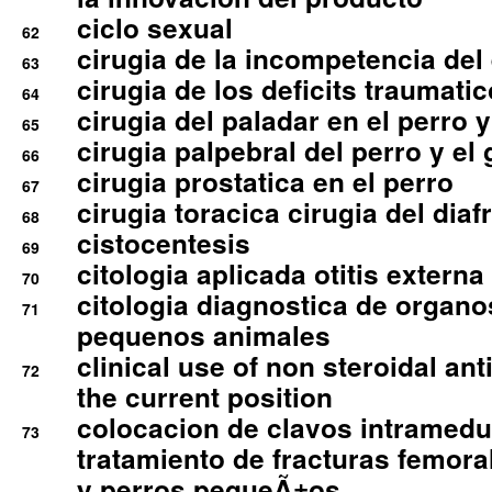
ciclo sexual
62
cirugia de la incompetencia del 
63
cirugia de los deficits traumati
64
cirugia del paladar en el perro y
65
cirugia palpebral del perro y el 
66
cirugia prostatica en el perro
67
cirugia toracica cirugia del dia
68
cistocentesis
69
citologia aplicada otitis externa
70
citologia diagnostica de organ
71
pequenos animales
clinical use of non steroidal an
72
the current position
colocacion de clavos intramedu
73
tratamiento de fracturas femoral
y perros pequeÃ±os