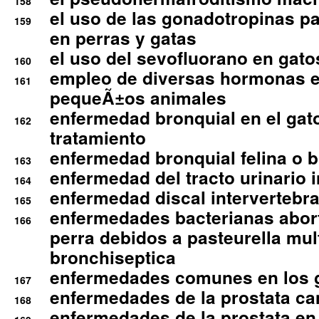
158
el uso de las gonadotropinas pa
159
en perras y gatas
el uso del sevofluorano en gato
160
empleo de diversas hormonas e
161
pequeÃ±os animales
enfermedad bronquial en el gat
162
tratamiento
enfermedad bronquial felina o br
163
enfermedad del tracto urinario in
164
enfermedad discal intervertebra
165
enfermedades bacterianas abort
166
perra debidos a pasteurella mul
bronchiseptica
enfermedades comunes en los 
167
enfermedades de la prostata ca
168
enfermedades de la prostata en 