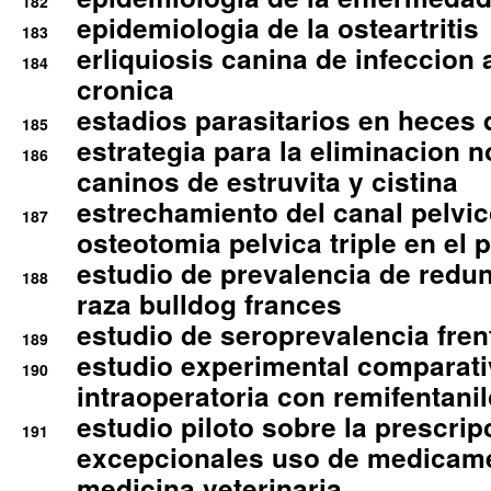
182
epidemiologia de la osteartritis
183
erliquiosis canina de infeccio
184
cronica
estadios parasitarios en heces 
185
estrategia para la eliminacion n
186
caninos de estruvita y cistina
estrechamiento del canal pelvi
187
osteotomia pelvica triple en el 
estudio de prevalencia de redun
188
raza bulldog frances
estudio de seroprevalencia frent
189
estudio experimental comparati
190
intraoperatoria con remifentanil
estudio piloto sobre la prescrip
191
excepcionales uso de medicam
medicina veterinaria