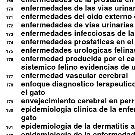
169
enfermedades de las vias urinari
170
enfermedades del oido externo 
171
enfermedades de vias urinarias
172
enfermedades infecciosas de la 
173
enfermedades prostaticas en el
174
enfermedades urologicas felina
175
enfermedad producida por el cal
176
sistemico felino evidencias de 
enfermedad vascular cerebral
177
enfoque diagnostico terapeutico 
178
el gato
envejecimiento cerebral en per
179
epidemiologia clinica de la enf
180
gato
epidemiologia de la dermatitis 
181
epidemiologia de la enfermedad