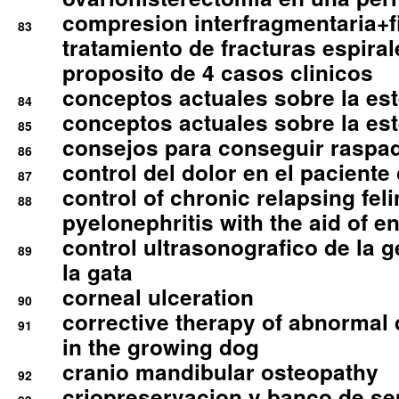
compresion interfragmentaria+fi
83
tratamiento de fracturas espirale
proposito de 4 casos clinicos
conceptos actuales sobre la este
84
conceptos actuales sobre la este
85
consejos para conseguir raspad
86
control del dolor en el paciente 
87
control of chronic relapsing feli
88
pyelonephritis with the aid of e
control ultrasonografico de la g
89
la gata
corneal ulceration
90
corrective therapy of abnormal
91
in the growing dog
cranio mandibular osteopathy
92
criopreservacion y banco de s