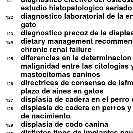
121
estudio histopatologico seriado
diagnostico laboratorial de la e
122
gato
diagnostico precoz de la displa
123
dietary management recommend
124
chronic renal failure
diferencias en la determinacion
125
malignidad entre las citologias 
mastocitomas caninos
directrices de consenso de isfm
126
plazo de aines en gatos
displasia de cadera en el perro
127
displasia de cadera en perros y
128
de nacimiento
displasia de codo canina
129
distintos tipos de implantes par