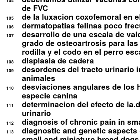
104
de FVC
de la luxacion coxofemoral en e
105
dermatopatias felinas poco fre
106
desarrollo de una escala de val
107
grado de osteoartrosis para las 
rodilla y el codo en el perro esc
displasia de cadera
108
desordenes del tracto urinario 
109
animales
desviaciones angulares de los 
110
especie canina
determinacion del efecto de la.d
111
urinario
diagnosis of chronic pain in sm
112
diagnostic and genetic aspects o
113
small and miniature breed dogs 