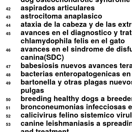
aspirados articulares
42
astrocitoma anaplasico
43
ataxia de la cabeza y de las ex
44
avances en el diagnostico y tra
45
chlamydophila felis en el gato
avances en el sindrome de disf
46
canina(SDC)
babesiosis nuevos avances ter
47
bacterias enteropatogenicas en
48
bartonella y otras plagas nuev
49
pulgas
breeding healthy dogs a breede
50
bronconeumonias infecciosas 
51
calicivirus felino sistemico viru
52
canine leishmaniasis a spreadi
53
and treatment