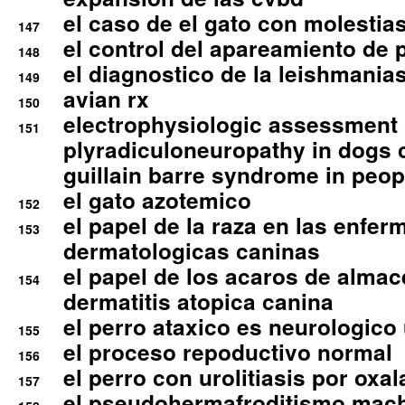
el caso de el gato con molestias
147
el control del apareamiento de 
148
el diagnostico de la leishmania
149
avian rx
150
electrophysiologic assessment 
151
plyradiculoneuropathy in dogs 
guillain barre syndrome in peop
el gato azotemico
152
el papel de la raza en las enfe
153
dermatologicas caninas
el papel de los acaros de alma
154
dermatitis atopica canina
el perro ataxico es neurologico
155
el proceso repoductivo normal
156
el perro con urolitiasis por oxal
157
el pseudohermafroditismo mac