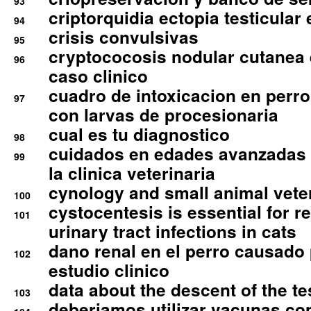
93
criptorquidia ectopia testicular 
94
crisis convulsivas
95
cryptococosis nodular cutanea
96
caso clinico
cuadro de intoxicacion en perro
97
con larvas de procesionaria
cual es tu diagnostico
98
cuidados en edades avanzadas
99
la clinica veterinaria
cynology and small animal vete
100
cystocentesis is essential for re
101
urinary tract infections in cats
dano renal en el perro causado 
102
estudio clinico
data about the descent of the te
103
deberiamos utilizar vacunas co