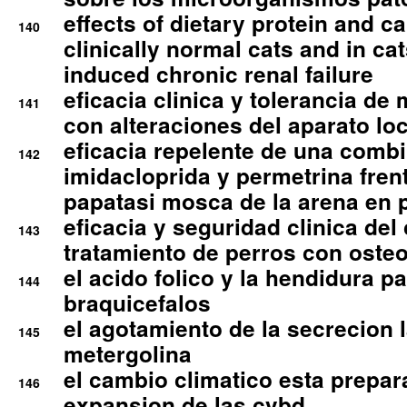
effects of dietary protein and cal
140
clinically normal cats and in cat
induced chronic renal failure
eficacia clinica y tolerancia d
141
con alteraciones del aparato l
eficacia repelente de una comb
142
imidacloprida y permetrina fre
papatasi mosca de la arena en 
eficacia y seguridad clinica del
143
tratamiento de perros con osteoa
el acido folico y la hendidura pa
144
braquicefalos
el agotamiento de la secrecion l
145
metergolina
el cambio climatico esta prepar
146
expansion de las cvbd