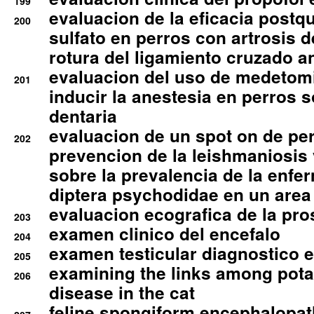
199
evaluacion de la eficacia postqu
200
sulfato en perros con artrosis d
rotura del ligamiento cruzado an
evaluacion del uso de medetomi
201
inducir la anestesia en perros 
dentaria
evaluacion de un spot on de per
202
prevencion de la leishmaniosis 
sobre la prevalencia de la enfe
diptera psychodidae en un are
evaluacion ecografica de la pro
203
examen clinico del encefalo
204
examen testicular diagnostico 
205
examining the links among pota
206
disease in the cat
feline spongiform encephalopa