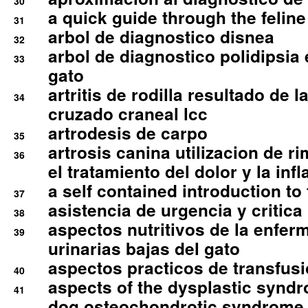
30
a quick guide through the feli
31
arbol de diagnostico disnea
32
arbol de diagnostico polidipsia 
33
gato
artritis de rodilla resultado de 
34
cruzado craneal lcc
artrodesis de carpo
35
artrosis canina utilizacion de r
36
el tratamiento del dolor y la inf
a self contained introduction to
37
asistencia de urgencia y critica
38
aspectos nutritivos de la enfer
39
urinarias bajas del gato
aspectos practicos de transfus
40
aspects of the dysplastic syndr
41
dog osteochondrotic syndrome