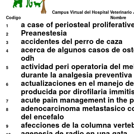
Campus Virtual del Hospital Veterinario 
Codigo
Nombre
a case of periosteal proliferative
1
Preanestesia
2
accidentes del perro de caza
3
acerca de algunos casos de oste
4
odh
actividad peri operatoria del 
5
durante la analgesia preventiva 
actualizaciones en el manejo de 
6
producida por dirofilaria immiti
acute pain management in the p
7
adenocarcinoma metastasico co
8
del encefalo
afecciones de la columna verte
9
agenesia de radio en una gata