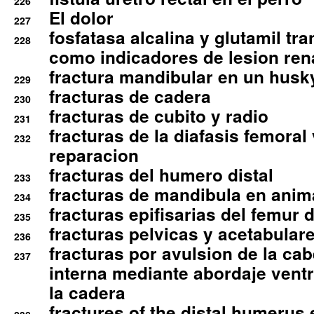
226
El dolor
227
fosfatasa alcalina y glutamil tr
228
como indicadores de lesion ren
fractura mandibular en un husk
229
fracturas de cadera
230
fracturas de cubito y radio
231
fracturas de la diafasis femoral
232
reparacion
fracturas del humero distal
233
fracturas de mandibula en ani
234
fracturas epifisarias del femur d
235
fracturas pelvicas y acetabulare
236
fracturas por avulsion de la cab
237
interna mediante abordaje ventra
la cadera
fractures of the distal humerus