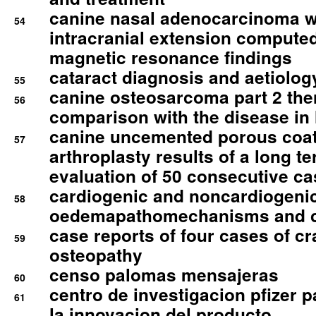
canine nasal adenocarcinoma wi
54
intracranial extension comput
magnetic resonance findings
cataract diagnosis and aetiolog
55
canine osteosarcoma part 2 th
56
comparison with the disease i
canine uncemented porous coate
57
arthroplasty results of a long t
evaluation of 50 consecutive c
cardiogenic and noncardiogeni
58
oedemapathomechanisms and 
case reports of four cases of c
59
osteopathy
censo palomas mensajeras
60
centro de investigacion pfizer p
61
la innovacion del producto