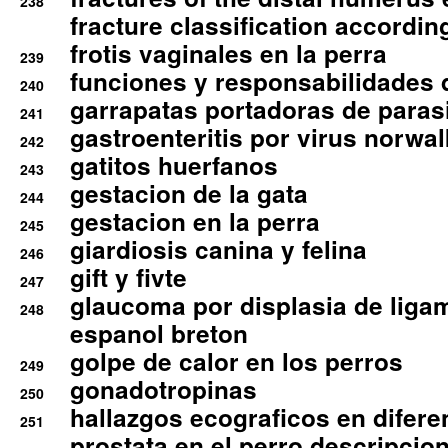
238
fracture classification according
frotis vaginales en la perra
239
funciones y responsabilidades 
240
garrapatas portadoras de paras
241
gastroenteritis por virus norwal
242
gatitos huerfanos
243
gestacion de la gata
244
gestacion en la perra
245
giardiosis canina y felina
246
gift y fivte
247
glaucoma por displasia de liga
248
espanol breton
golpe de calor en los perros
249
gonadotropinas
250
hallazgos ecograficos en difere
251
prostata en el perro descripcio