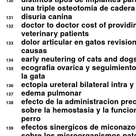
130
una triple osteotomia de cadera
disuria canina
131
doctor to doctor cost of providi
132
veterinary patients
dolor articular en gatos revisio
133
causas
early neutering of cats and dog
134
ecografia ovarica y seguimiento
135
la gata
ectopia ureteral bilateral intra 
136
edema pulmonar
137
efecto de la administracion pre
138
sobre la hemostasia y la funcion
perro
efectos sinergicos de miconazol
139
sobre los microorganismos pa