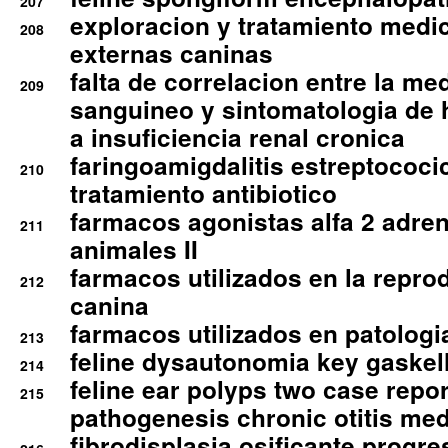
207
exploracion y tratamiento medico
208
externas caninas
falta de correlacion entre la me
209
sanguineo y sintomatologia de
a insuficiencia renal cronica
faringoamigdalitis estreptococic
210
tratamiento antibiotico
farmacos agonistas alfa 2 adr
211
animales II
farmacos utilizados en la repro
212
canina
farmacos utilizados en patologia
213
feline dysautonomia key gaske
214
feline ear polyps two case repo
215
pathogenesis chronic otitis med
fibrodisplasia osificante progres