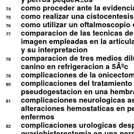
como proceder ante la evidencia
74
como realizar una cistocentesis
75
como utilizar un oftalmoscopio 
76
comparacion de las tecnicas de
77
imagen empleadas en la articula
y su interpretacion
comparacion de tres medios di
78
canino en refrigeracion a 5Âºc
complicaciones de la onicectomi
79
complicaciones del tratamiento
80
pseudogestacion en una hembr
complicaciones neurologicas a
81
alteraciones hemostaticas en p
enfermos
complicaciones urologicas des
82
ovariohisterectomia en una per