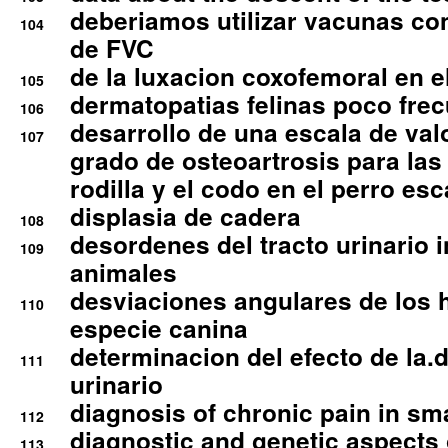
deberiamos utilizar vacunas co
104
de FVC
de la luxacion coxofemoral en e
105
dermatopatias felinas poco fre
106
desarrollo de una escala de val
107
grado de osteoartrosis para las 
rodilla y el codo en el perro esc
displasia de cadera
108
desordenes del tracto urinario 
109
animales
desviaciones angulares de los 
110
especie canina
determinacion del efecto de la.d
111
urinario
diagnosis of chronic pain in sm
112
diagnostic and genetic aspects o
113