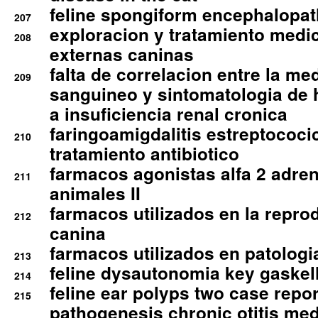
feline spongiform encephalopa
207
exploracion y tratamiento medico
208
externas caninas
falta de correlacion entre la me
209
sanguineo y sintomatologia de
a insuficiencia renal cronica
faringoamigdalitis estreptococic
210
tratamiento antibiotico
farmacos agonistas alfa 2 adr
211
animales II
farmacos utilizados en la repro
212
canina
farmacos utilizados en patologia
213
feline dysautonomia key gaske
214
feline ear polyps two case repo
215
pathogenesis chronic otitis med