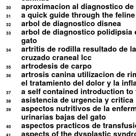
aproximacion al diagnostico de p
30
a quick guide through the feli
31
arbol de diagnostico disnea
32
arbol de diagnostico polidipsia 
33
gato
artritis de rodilla resultado de 
34
cruzado craneal lcc
artrodesis de carpo
35
artrosis canina utilizacion de r
36
el tratamiento del dolor y la inf
a self contained introduction to
37
asistencia de urgencia y critica
38
aspectos nutritivos de la enfer
39
urinarias bajas del gato
aspectos practicos de transfus
40
aspects of the dysplastic syndr
41