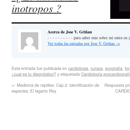
inotropos ?
Acerca de Jose V. Griñan
- - - - - - - - - - para saber más sobre mí entra en
Ver todas las entradas por Jose V. Griñan
→
Esta entrada fue publicada en
cardiologia
,
cursos
,
ecografía
,
fo
¿cual es tu diagnóstico?
y etiquetada
Cardiología ecocardiograf
←
Medicina de reptiles: Cap.2: Identificación de
Respuesta pre
especies: El lagarto Rey
CARDI