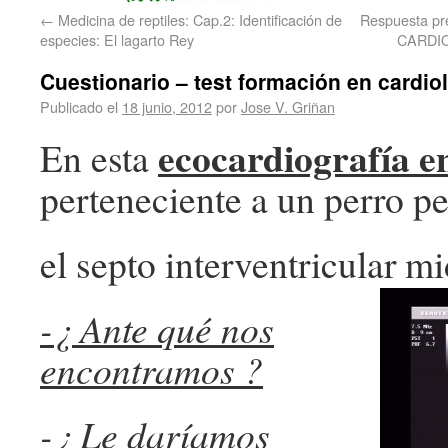
←
Medicina de reptiles: Cap.2: Identificación de
Respuesta pre
especies: El lagarto Rey
CARDI
Cuestionario – test formación en cardio
Publicado el
18 junio, 2012
por
Jose V. Griñan
ecocardiografía en
En esta
perteneciente a un perro p
el septo interventricular
-¿ Ante qué nos
encontramos ?
-¿ Le daríamos