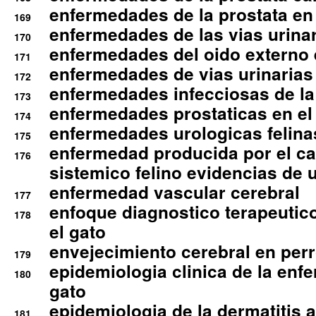
enfermedades de la prostata en 
169
enfermedades de las vias urinari
170
enfermedades del oido externo 
171
enfermedades de vias urinarias
172
enfermedades infecciosas de la 
173
enfermedades prostaticas en el
174
enfermedades urologicas felina
175
enfermedad producida por el cal
176
sistemico felino evidencias de 
enfermedad vascular cerebral
177
enfoque diagnostico terapeutico 
178
el gato
envejecimiento cerebral en per
179
epidemiologia clinica de la enf
180
gato
epidemiologia de la dermatitis 
181