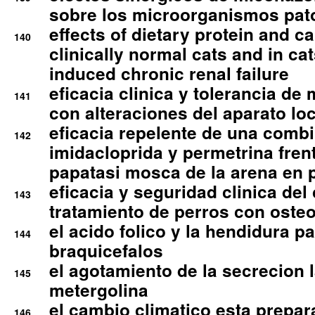
sobre los microorganismos pa
effects of dietary protein and cal
140
clinically normal cats and in cat
induced chronic renal failure
eficacia clinica y tolerancia d
141
con alteraciones del aparato l
eficacia repelente de una comb
142
imidacloprida y permetrina fre
papatasi mosca de la arena en 
eficacia y seguridad clinica del
143
tratamiento de perros con osteoa
el acido folico y la hendidura pa
144
braquicefalos
el agotamiento de la secrecion l
145
metergolina
el cambio climatico esta prepar
146