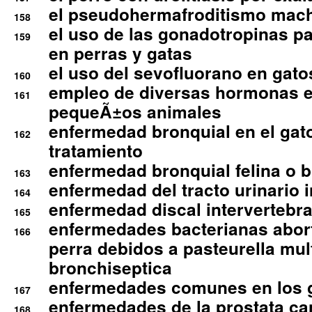
el pseudohermafroditismo mac
158
el uso de las gonadotropinas pa
159
en perras y gatas
el uso del sevofluorano en gato
160
empleo de diversas hormonas e
161
pequeÃ±os animales
enfermedad bronquial en el gat
162
tratamiento
enfermedad bronquial felina o br
163
enfermedad del tracto urinario in
164
enfermedad discal intervertebra
165
enfermedades bacterianas abort
166
perra debidos a pasteurella mul
bronchiseptica
enfermedades comunes en los 
167
enfermedades de la prostata ca
168