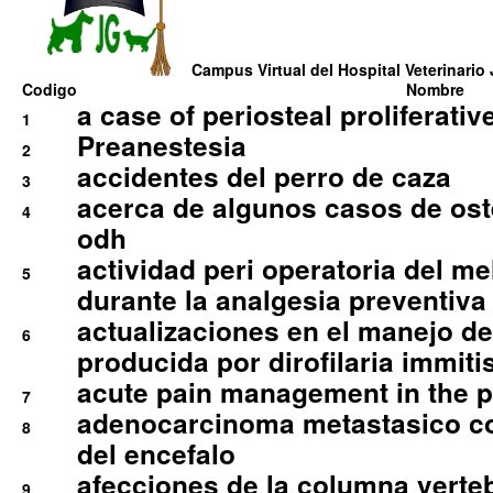
Campus Virtual del Hospital Veterinario 
Codigo
Nombre
a case of periosteal proliferative
1
Preanestesia
2
accidentes del perro de caza
3
acerca de algunos casos de oste
4
odh
actividad peri operatoria del 
5
durante la analgesia preventiva 
actualizaciones en el manejo de 
6
producida por dirofilaria immiti
acute pain management in the p
7
adenocarcinoma metastasico co
8
del encefalo
afecciones de la columna verte
9