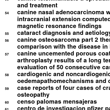
and treatment
canine nasal adenocarcinoma wi
54
intracranial extension comput
magnetic resonance findings
cataract diagnosis and aetiolog
55
canine osteosarcoma part 2 th
56
comparison with the disease i
canine uncemented porous coate
57
arthroplasty results of a long t
evaluation of 50 consecutive c
cardiogenic and noncardiogeni
58
oedemapathomechanisms and 
case reports of four cases of c
59
osteopathy
censo palomas mensajeras
60
centro de investigacion pfizer p
61