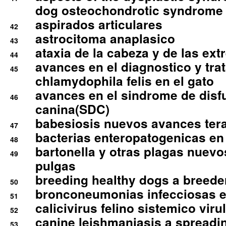
dog osteochondrotic syndrome
aspirados articulares
42
astrocitoma anaplasico
43
ataxia de la cabeza y de las ex
44
avances en el diagnostico y tra
45
chlamydophila felis en el gato
avances en el sindrome de disf
46
canina(SDC)
babesiosis nuevos avances ter
47
bacterias enteropatogenicas en
48
bartonella y otras plagas nuev
49
pulgas
breeding healthy dogs a breede
50
bronconeumonias infecciosas 
51
calicivirus felino sistemico viru
52
canine leishmaniasis a spreadi
53