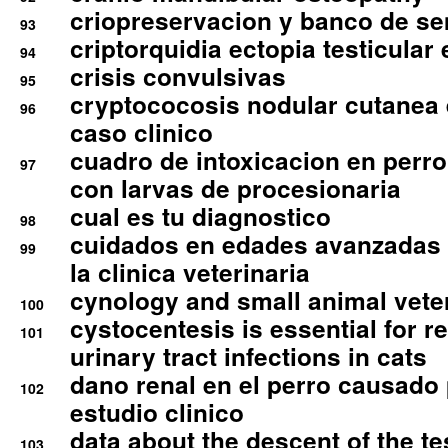
criopreservacion y banco de s
93
criptorquidia ectopia testicular 
94
crisis convulsivas
95
cryptococosis nodular cutanea
96
caso clinico
cuadro de intoxicacion en perro
97
con larvas de procesionaria
cual es tu diagnostico
98
cuidados en edades avanzadas
99
la clinica veterinaria
cynology and small animal vete
100
cystocentesis is essential for re
101
urinary tract infections in cats
dano renal en el perro causado 
102
estudio clinico
data about the descent of the te
103