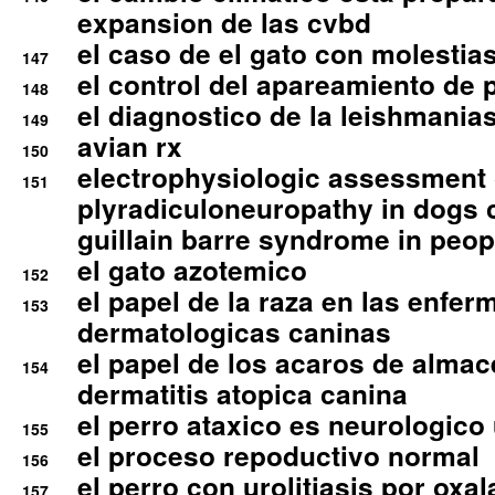
expansion de las cvbd
el caso de el gato con molestias
147
el control del apareamiento de 
148
el diagnostico de la leishmania
149
avian rx
150
electrophysiologic assessment 
151
plyradiculoneuropathy in dogs 
guillain barre syndrome in peop
el gato azotemico
152
el papel de la raza en las enfe
153
dermatologicas caninas
el papel de los acaros de alma
154
dermatitis atopica canina
el perro ataxico es neurologico
155
el proceso repoductivo normal
156
el perro con urolitiasis por oxal
157