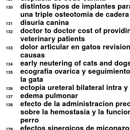
distintos tipos de implantes par
130
una triple osteotomia de cadera
disuria canina
131
doctor to doctor cost of providi
132
veterinary patients
dolor articular en gatos revisio
133
causas
early neutering of cats and dog
134
ecografia ovarica y seguimiento
135
la gata
ectopia ureteral bilateral intra 
136
edema pulmonar
137
efecto de la administracion pre
138
sobre la hemostasia y la funcion
perro
efectos sinergicos de miconazol
139