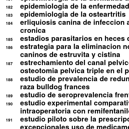
epidemiologia de la enfermedad
182
epidemiologia de la osteartritis
183
erliquiosis canina de infeccio
184
cronica
estadios parasitarios en heces 
185
estrategia para la eliminacion n
186
caninos de estruvita y cistina
estrechamiento del canal pelvi
187
osteotomia pelvica triple en el 
estudio de prevalencia de redun
188
raza bulldog frances
estudio de seroprevalencia frent
189
estudio experimental comparati
190
intraoperatoria con remifentanil
estudio piloto sobre la prescrip
191
excepcionales uso de medicam