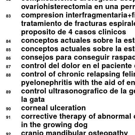
ovariohisterectomia en una per
compresion interfragmentaria+fi
83
tratamiento de fracturas espirale
proposito de 4 casos clinicos
conceptos actuales sobre la este
84
conceptos actuales sobre la este
85
consejos para conseguir raspad
86
control del dolor en el paciente 
87
control of chronic relapsing feli
88
pyelonephritis with the aid of e
control ultrasonografico de la g
89
la gata
corneal ulceration
90
corrective therapy of abnormal
91
in the growing dog
cranio mandibular osteopathy
92