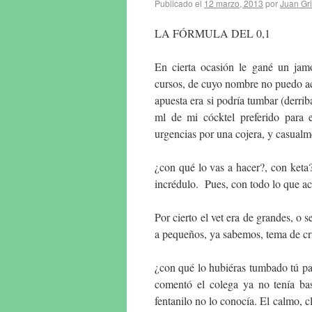
Publicado el
12 marzo, 2013
por
Juan Gr
LA FÓRMULA DEL 0,1
En cierta ocasión le gané un jamó
cursos, de cuyo nombre no puedo ac
apuesta era si podría tumbar (derri
ml de mi cócktel preferido para e
urgencias por una cojera, y casualm
¿con qué lo vas a hacer?, con keta
incrédulo. Pues, con todo lo que aca
Por cierto el vet era de grandes, o 
a pequeños, ya sabemos, tema de cri
¿con qué lo hubiéras tumbado tú p
comentó el colega ya no tenía ba
fentanilo no lo conocía. El calmo, c