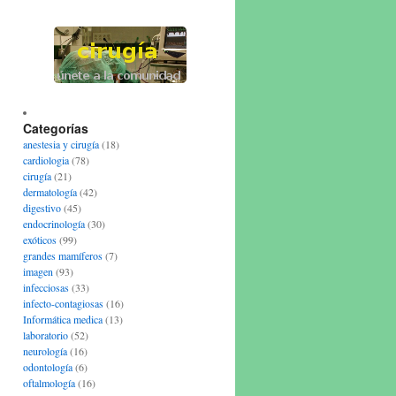
Categorías
anestesia y cirugía
(18)
cardiologia
(78)
cirugía
(21)
dermatología
(42)
digestivo
(45)
endocrinología
(30)
exóticos
(99)
grandes mamíferos
(7)
imagen
(93)
infecciosas
(33)
infecto-contagiosas
(16)
Informática medica
(13)
laboratorio
(52)
neurología
(16)
odontología
(6)
oftalmología
(16)