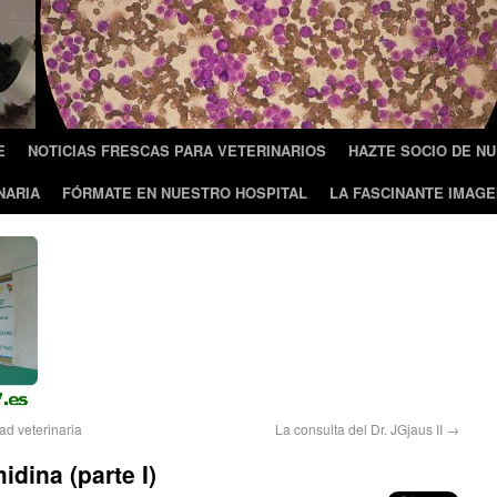
E
NOTICIAS FRESCAS PARA VETERINARIOS
HAZTE SOCIO DE N
NARIA
FÓRMATE EN NUESTRO HOSPITAL
LA FASCINANTE IMAGE
ad veterinaria
La consulta del Dr. JGjaus II
→
dina (parte I)