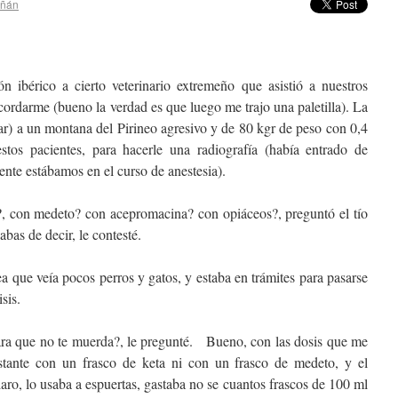
iñán
n ibérico a cierto veterinario extremeño que asistió a nuestros
ordarme (bueno la verdad es que luego me trajo una paletilla). La
bar) a un montana del Pirineo agresivo y de 80 kgr de peso con 0,4
stos pacientes, para hacerle una radiografía (había entrado de
ente estábamos en el curso de anestesia).
?, con medeto? con acepromacina? con opiáceos?, preguntó el tío
bas de decir, le contesté.
sea que veía pocos perros y gatos, y estaba en trámites para pasarse
sis.
ara que no te muerda?, le pregunté. Bueno, con las dosis que me
stante con un frasco de keta ni con un frasco de medeto, y el
laro, lo usaba a espuertas, gastaba no se cuantos frascos de 100 ml