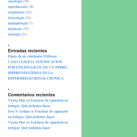
oncología
(39)
reproducción
(38)
respiratorio
(22)
toxicología
(24)
traumatología
(7)
urgencias
(19)
urología
(23)
Entradas recientes
Diario de un veterinario JGHouse
CASO CLINICO: INTOXICACION
POR ETILENGLICOL EN UN PERRO
HIPERFOSFATEMIA EN LA
ENFERMEDAD RENAL CRONICA
Comentarios recientes
Vicenç Mas
en
Fracturas de caparazón en
tortugas: Qué podemos hacer
Jose V. Griñan
en
Fracturas de caparazón
en tortugas: Qué podemos hacer
Vicenç Mas
en
Fracturas de caparazón en
tortugas: Qué podemos hacer