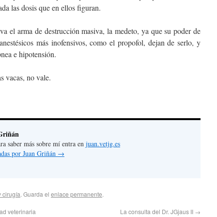
da las dosis que en ellos figuran.
leva el arma de destrucción masiva, la medeto, ya que su poder de
 anestésicos más inofensivos, como el propofol, dejan de serlo, y
nea e hipotensión.
las vacas, no vale.
Griñán
 para saber más sobre mí entra en
juan.vetjg.es
radas por Juan Griñán
→
 cirugía
. Guarda el
enlace permanente
.
ad veterinaria
La consulta del Dr. JGjaus II
→