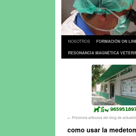
NOSOTROS
FORMACIÓN ON LIN
RESONANCIA MAGNÉTICA VETERI
←
Próximos artículos del blog de actualid
como usar la medetomi