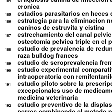
184
cronica
estadios parasitarios en heces 
185
estrategia para la eliminacion n
186
caninos de estruvita y cistina
estrechamiento del canal pelvi
187
osteotomia pelvica triple en el 
estudio de prevalencia de redun
188
raza bulldog frances
estudio de seroprevalencia frent
189
estudio experimental comparati
190
intraoperatoria con remifentanil
estudio piloto sobre la prescrip
191
excepcionales uso de medicam
medicina veterinaria
estudio preventivo de la displa
192
perros combinando el metodo p