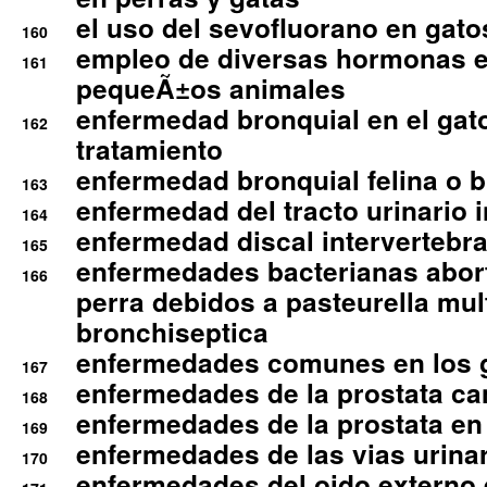
el uso del sevofluorano en gato
160
empleo de diversas hormonas e
161
pequeÃ±os animales
enfermedad bronquial en el gat
162
tratamiento
enfermedad bronquial felina o br
163
enfermedad del tracto urinario in
164
enfermedad discal intervertebra
165
enfermedades bacterianas abort
166
perra debidos a pasteurella mul
bronchiseptica
enfermedades comunes en los 
167
enfermedades de la prostata ca
168
enfermedades de la prostata en 
169
enfermedades de las vias urinari
170
enfermedades del oido externo 