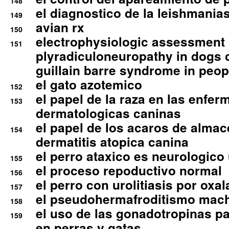
148
el diagnostico de la leishmania
149
avian rx
150
electrophysiologic assessment 
151
plyradiculoneuropathy in dogs 
guillain barre syndrome in peop
el gato azotemico
152
el papel de la raza en las enfe
153
dermatologicas caninas
el papel de los acaros de alma
154
dermatitis atopica canina
el perro ataxico es neurologico
155
el proceso repoductivo normal
156
el perro con urolitiasis por oxal
157
el pseudohermafroditismo mac
158
el uso de las gonadotropinas pa
159
en perras y gatas