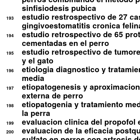
sinfisiodesis pubica
estudio restrospectivo de 27 c
193
gingivoestomatitis cronica felin
estudio retrospectivo de 65 pro
194
cementadas en el perro
estudio retrospectivo de tumore
195
y el gato
etiologia diagnostico y tratamie
196
media
etiopatogenesis y aproximacion c
197
externa de perro
etiopatogenia y tratamiento med
198
la perra
evaluacion clinica del propofol 
199
evaluacion de la eficacia postqu
200
sulfato en perros con artrosis d