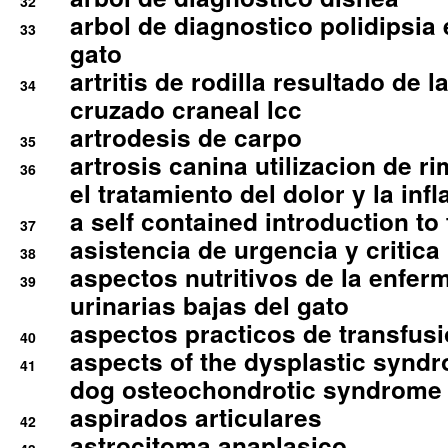
32
arbol de diagnostico polidipsia 
33
gato
artritis de rodilla resultado de 
34
cruzado craneal lcc
artrodesis de carpo
35
artrosis canina utilizacion de r
36
el tratamiento del dolor y la inf
a self contained introduction to
37
asistencia de urgencia y critica
38
aspectos nutritivos de la enfer
39
urinarias bajas del gato
aspectos practicos de transfus
40
aspects of the dysplastic syndr
41
dog osteochondrotic syndrome
aspirados articulares
42
astrocitoma anaplasico