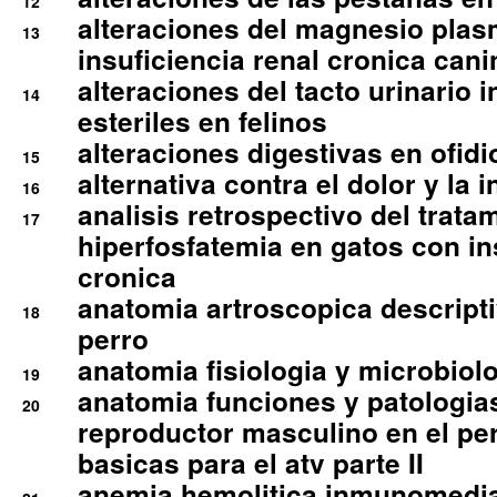
12
alteraciones del magnesio plas
13
insuficiencia renal cronica cani
alteraciones del tacto urinario in
14
esteriles en felinos
alteraciones digestivas en ofidi
15
alternativa contra el dolor y la 
16
analisis retrospectivo del tratam
17
hiperfosfatemia en gatos con in
cronica
anatomia artroscopica descriptiv
18
perro
anatomia fisiologia y microbiolo
19
anatomia funciones y patologia
20
reproductor masculino en el per
basicas para el atv parte II
anemia hemolitica inmunomedia