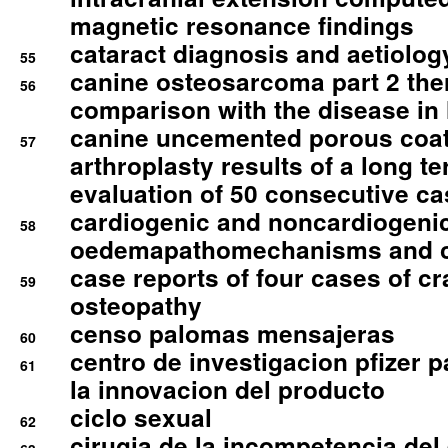
magnetic resonance findings
cataract diagnosis and aetiolog
55
canine osteosarcoma part 2 th
56
comparison with the disease i
canine uncemented porous coate
57
arthroplasty results of a long t
evaluation of 50 consecutive c
cardiogenic and noncardiogeni
58
oedemapathomechanisms and 
case reports of four cases of c
59
osteopathy
censo palomas mensajeras
60
centro de investigacion pfizer p
61
la innovacion del producto
ciclo sexual
62
cirugia de la incompetencia del 