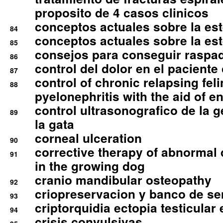
proposito de 4 casos clinicos
conceptos actuales sobre la este
84
conceptos actuales sobre la este
85
consejos para conseguir raspad
86
control del dolor en el paciente 
87
control of chronic relapsing feli
88
pyelonephritis with the aid of e
control ultrasonografico de la g
89
la gata
corneal ulceration
90
corrective therapy of abnormal
91
in the growing dog
cranio mandibular osteopathy
92
criopreservacion y banco de s
93
criptorquidia ectopia testicular 
94
crisis convulsivas