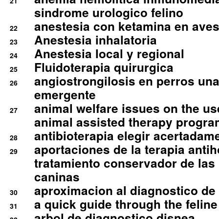
21
sindrome urologico felino
anestesia con ketamina en aves 
22
Anestesia inhalatoria
23
Anestesia local y regional
24
Fluidoterapia quirurgica
25
angiostrongilosis en perros un
26
emergente
animal welfare issues on the use
27
animal assisted therapy progra
antibioterapia elegir acertadam
28
aportaciones de la terapia anti
29
tratamiento conservador de las 
caninas
aproximacion al diagnostico de p
30
a quick guide through the feli
31
arbol de diagnostico disnea