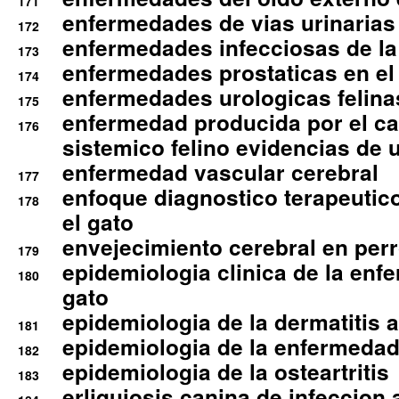
171
enfermedades de vias urinarias
172
enfermedades infecciosas de la 
173
enfermedades prostaticas en el
174
enfermedades urologicas felina
175
enfermedad producida por el cal
176
sistemico felino evidencias de 
enfermedad vascular cerebral
177
enfoque diagnostico terapeutico 
178
el gato
envejecimiento cerebral en per
179
epidemiologia clinica de la enf
180
gato
epidemiologia de la dermatitis 
181
epidemiologia de la enfermedad
182
epidemiologia de la osteartritis
183
erliquiosis canina de infeccio