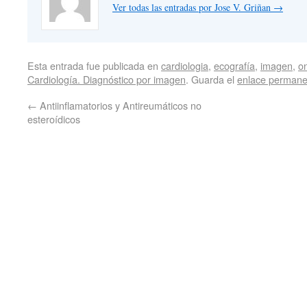
Ver todas las entradas por Jose V. Griñan
→
Esta entrada fue publicada en
cardiologia
,
ecografía
,
imagen
,
o
Cardiología. Diagnóstico por imagen
. Guarda el
enlace permane
←
Antiinflamatorios y Antireumáticos no
esteroídicos