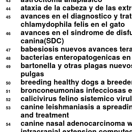
43
ataxia de la cabeza y de las ex
44
avances en el diagnostico y tra
45
chlamydophila felis en el gato
avances en el sindrome de disf
46
canina(SDC)
babesiosis nuevos avances ter
47
bacterias enteropatogenicas en
48
bartonella y otras plagas nuev
49
pulgas
breeding healthy dogs a breede
50
bronconeumonias infecciosas 
51
calicivirus felino sistemico viru
52
canine leishmaniasis a spreadi
53
and treatment
canine nasal adenocarcinoma wi
54
intracranial extension comput