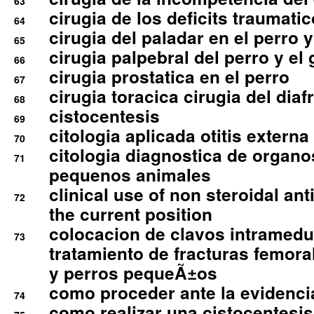
63
cirugia de los deficits traumati
64
cirugia del paladar en el perro y
65
cirugia palpebral del perro y el 
66
cirugia prostatica en el perro
67
cirugia toracica cirugia del dia
68
cistocentesis
69
citologia aplicada otitis externa
70
citologia diagnostica de organ
71
pequenos animales
clinical use of non steroidal an
72
the current position
colocacion de clavos intramedu
73
tratamiento de fracturas femoral
y perros pequeÃ±os
como proceder ante la evidencia
74
como realizar una cistocentesis