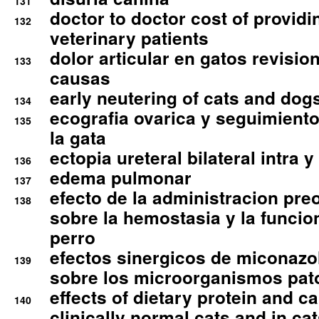
131
doctor to doctor cost of providi
132
veterinary patients
dolor articular en gatos revisio
133
causas
early neutering of cats and dog
134
ecografia ovarica y seguimiento
135
la gata
ectopia ureteral bilateral intra 
136
edema pulmonar
137
efecto de la administracion pre
138
sobre la hemostasia y la funcion
perro
efectos sinergicos de miconazol
139
sobre los microorganismos pa
effects of dietary protein and cal
140
clinically normal cats and in cat