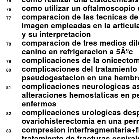
75
como utilizar un oftalmoscopio 
76
comparacion de las tecnicas de
77
imagen empleadas en la articula
y su interpretacion
comparacion de tres medios di
78
canino en refrigeracion a 5Âºc
complicaciones de la onicectomi
79
complicaciones del tratamiento
80
pseudogestacion en una hembr
complicaciones neurologicas a
81
alteraciones hemostaticas en p
enfermos
complicaciones urologicas des
82
ovariohisterectomia en una per
compresion interfragmentaria+fi
83
tratamiento de fracturas espirale