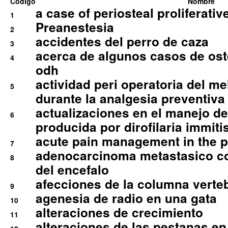
Codigo
Nombre
a case of periosteal proliferative
1
Preanestesia
2
accidentes del perro de caza
3
acerca de algunos casos de oste
4
odh
actividad peri operatoria del 
5
durante la analgesia preventiva 
actualizaciones en el manejo de 
6
producida por dirofilaria immiti
acute pain management in the p
7
adenocarcinoma metastasico co
8
del encefalo
afecciones de la columna verte
9
agenesia de radio en una gata
10
alteraciones de crecimiento
11
alteraciones de las pestanas en