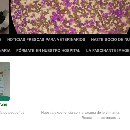
E
NOTICIAS FRESCAS PARA VETERINARIOS
HAZTE SOCIO DE N
NARIA
FÓRMATE EN NUESTRO HOSPITAL
LA FASCINANTE IMAGE
gía de pequeños
Nuestra experiencia con la vacuna de leishmania:
Reacciones adversas
→