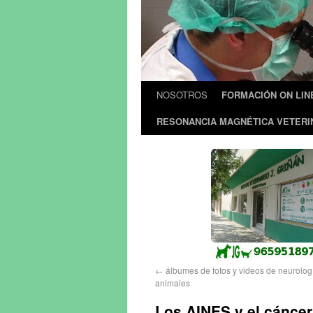
NOSOTROS
FORMACIÓN ON LIN
RESONANCIA MAGNÉTICA VETERI
←
álbumes de fotos y videos de neurolo
animales
Los AINES y el cáncer