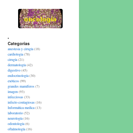
Categorías
anestesia y cirugía
(18)
cardiologia
(78)
cirugía
(21)
dermatología
(42)
digestivo
(45)
endocrinología
(30)
exóticos
(99)
grandes mamíferos
(7)
imagen
(93)
infecciosas
(33)
infecto-contagiosas
(16)
Informática medica
(13)
laboratorio
(52)
neurología
(16)
odontología
(6)
oftalmología
(16)