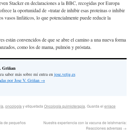
Steven Stacker en declaraciones a la BBC, recogidas por Europa
rece la oportunidad de «tratar de inhibir esas proteínas o inhibir
los vasos linfáticos, lo que potencialmente puede reducir la
ores están convencidos de que se abre el camino a una nueva forma
avanzados, como los de mama, pulmón y próstata.
. Griñan
 para saber más sobre mí entra en
jose.vetjg.es
radas por Jose V. Griñan
→
ía
,
oncología
y etiquetada
Oncología quimioterapia
. Guarda el
enlace
gía de pequeños
Nuestra experiencia con la vacuna de leishmania:
Reacciones adversas
→