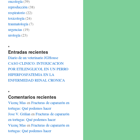
oncología
(39)
reproducción
(38)
respiratorio
(22)
toxicología
(24)
traumatología
(7)
urgencias
(19)
urología
(23)
Entradas recientes
Diario de un veterinario JGHouse
CASO CLINICO: INTOXICACION
POR ETILENGLICOL EN UN PERRO
HIPERFOSFATEMIA EN LA
ENFERMEDAD RENAL CRONICA
Comentarios recientes
Vicenç Mas
en
Fracturas de caparazón en
tortugas: Qué podemos hacer
Jose V. Griñan
en
Fracturas de caparazón
en tortugas: Qué podemos hacer
Vicenç Mas
en
Fracturas de caparazón en
tortugas: Qué podemos hacer