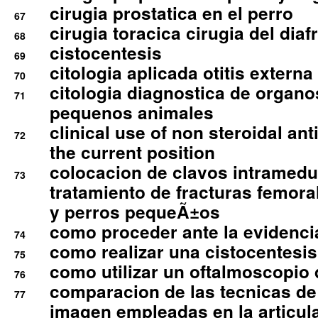
cirugia prostatica en el perro
67
cirugia toracica cirugia del dia
68
cistocentesis
69
citologia aplicada otitis externa
70
citologia diagnostica de organ
71
pequenos animales
clinical use of non steroidal an
72
the current position
colocacion de clavos intramedu
73
tratamiento de fracturas femoral
y perros pequeÃ±os
como proceder ante la evidencia
74
como realizar una cistocentesis
75
como utilizar un oftalmoscopio 
76
comparacion de las tecnicas de
77
imagen empleadas en la articula