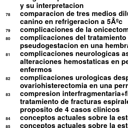
y su interpretacion
comparacion de tres medios di
78
canino en refrigeracion a 5Âºc
complicaciones de la onicectomi
79
complicaciones del tratamiento
80
pseudogestacion en una hembr
complicaciones neurologicas a
81
alteraciones hemostaticas en p
enfermos
complicaciones urologicas des
82
ovariohisterectomia en una per
compresion interfragmentaria+fi
83
tratamiento de fracturas espirale
proposito de 4 casos clinicos
conceptos actuales sobre la este
84
conceptos actuales sobre la este
85