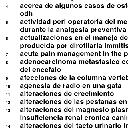
acerca de algunos casos de oste
4
odh
actividad peri operatoria del 
5
durante la analgesia preventiva 
actualizaciones en el manejo de 
6
producida por dirofilaria immiti
acute pain management in the p
7
adenocarcinoma metastasico co
8
del encefalo
afecciones de la columna verte
9
agenesia de radio en una gata
10
alteraciones de crecimiento
11
alteraciones de las pestanas en
12
alteraciones del magnesio plas
13
insuficiencia renal cronica cani
alteraciones del tacto urinario in
14