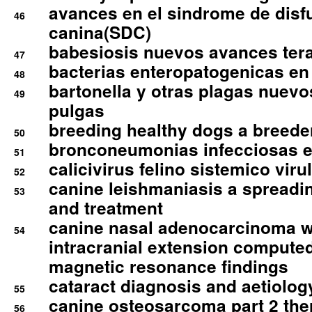
avances en el sindrome de disf
46
canina(SDC)
babesiosis nuevos avances ter
47
bacterias enteropatogenicas en
48
bartonella y otras plagas nuev
49
pulgas
breeding healthy dogs a breede
50
bronconeumonias infecciosas 
51
calicivirus felino sistemico viru
52
canine leishmaniasis a spreadi
53
and treatment
canine nasal adenocarcinoma wi
54
intracranial extension comput
magnetic resonance findings
cataract diagnosis and aetiolog
55
canine osteosarcoma part 2 th
56