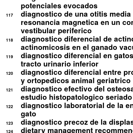
potenciales evocados
diagnostico de una otitis media
117
resonancia magnetica en un co
vestibular periferico
diagnostico diferencial de actin
118
actinomicosis en el ganado va
diagnostico diferencial en gato
119
tracto urinario inferior
diagnostico diferencial entre 
120
y ortopedicos animal geriatrico
diagnostico efectivo del osteo
121
estudio histopatologico seriado
diagnostico laboratorial de la e
122
gato
diagnostico precoz de la displa
123
dietary management recommend
124