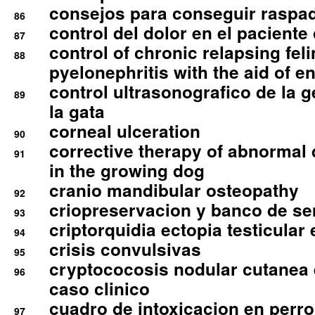
consejos para conseguir raspad
86
control del dolor en el paciente 
87
control of chronic relapsing feli
88
pyelonephritis with the aid of e
control ultrasonografico de la g
89
la gata
corneal ulceration
90
corrective therapy of abnormal
91
in the growing dog
cranio mandibular osteopathy
92
criopreservacion y banco de s
93
criptorquidia ectopia testicular 
94
crisis convulsivas
95
cryptococosis nodular cutanea
96
caso clinico
cuadro de intoxicacion en perro
97