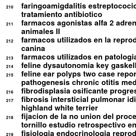
faringoamigdalitis estreptococic
210
tratamiento antibiotico
farmacos agonistas alfa 2 adr
211
animales II
farmacos utilizados en la repro
212
canina
farmacos utilizados en patologia
213
feline dysautonomia key gaske
214
feline ear polyps two case repo
215
pathogenesis chronic otitis med
fibrodisplasia osificante progres
216
fibrosis intersticial pulmonar id
217
highland white terrier
fijacion de la no union del pro
218
tornillo estudio retrospectivo e
fisiologia endocrinologia reprod
219