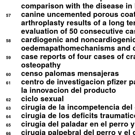
comparison with the disease i
canine uncemented porous coate
57
arthroplasty results of a long t
evaluation of 50 consecutive c
cardiogenic and noncardiogeni
58
oedemapathomechanisms and 
case reports of four cases of c
59
osteopathy
censo palomas mensajeras
60
centro de investigacion pfizer p
61
la innovacion del producto
ciclo sexual
62
cirugia de la incompetencia del 
63
cirugia de los deficits traumati
64
cirugia del paladar en el perro y
65
cirugia palpebral del perro y el 
66