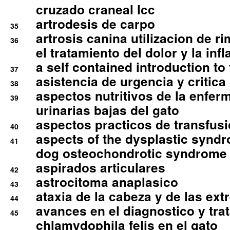
cruzado craneal lcc
artrodesis de carpo
35
artrosis canina utilizacion de r
36
el tratamiento del dolor y la inf
a self contained introduction to
37
asistencia de urgencia y critica
38
aspectos nutritivos de la enfer
39
urinarias bajas del gato
aspectos practicos de transfus
40
aspects of the dysplastic syndr
41
dog osteochondrotic syndrome
aspirados articulares
42
astrocitoma anaplasico
43
ataxia de la cabeza y de las ex
44
avances en el diagnostico y tra
45
chlamydophila felis en el gato