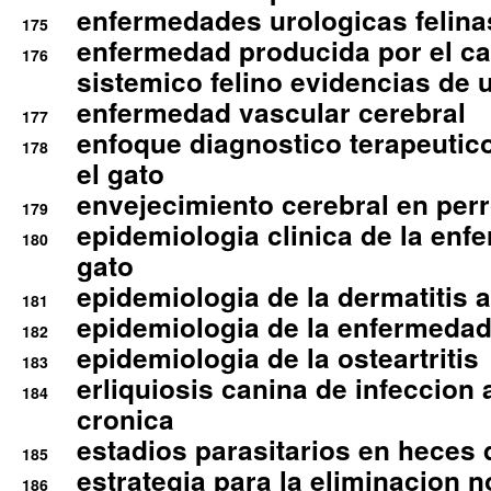
enfermedades urologicas felina
175
enfermedad producida por el cal
176
sistemico felino evidencias de 
enfermedad vascular cerebral
177
enfoque diagnostico terapeutico 
178
el gato
envejecimiento cerebral en per
179
epidemiologia clinica de la enf
180
gato
epidemiologia de la dermatitis 
181
epidemiologia de la enfermedad
182
epidemiologia de la osteartritis
183
erliquiosis canina de infeccio
184
cronica
estadios parasitarios en heces 
185
estrategia para la eliminacion n
186