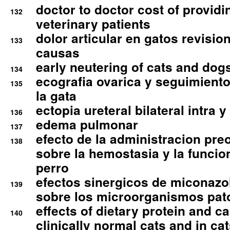
doctor to doctor cost of providi
132
veterinary patients
dolor articular en gatos revisio
133
causas
early neutering of cats and dog
134
ecografia ovarica y seguimiento
135
la gata
ectopia ureteral bilateral intra 
136
edema pulmonar
137
efecto de la administracion pre
138
sobre la hemostasia y la funcion
perro
efectos sinergicos de miconazol
139
sobre los microorganismos pa
effects of dietary protein and cal
140
clinically normal cats and in cat