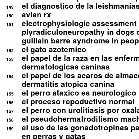
el diagnostico de la leishmania
149
avian rx
150
electrophysiologic assessment 
151
plyradiculoneuropathy in dogs 
guillain barre syndrome in peop
el gato azotemico
152
el papel de la raza en las enfe
153
dermatologicas caninas
el papel de los acaros de alma
154
dermatitis atopica canina
el perro ataxico es neurologico
155
el proceso repoductivo normal
156
el perro con urolitiasis por oxal
157
el pseudohermafroditismo mac
158
el uso de las gonadotropinas pa
159
en perras y gatas