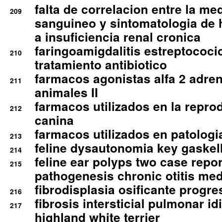
falta de correlacion entre la me
209
sanguineo y sintomatologia de
a insuficiencia renal cronica
faringoamigdalitis estreptococic
210
tratamiento antibiotico
farmacos agonistas alfa 2 adr
211
animales II
farmacos utilizados en la repro
212
canina
farmacos utilizados en patologia
213
feline dysautonomia key gaske
214
feline ear polyps two case repo
215
pathogenesis chronic otitis med
fibrodisplasia osificante progres
216
fibrosis intersticial pulmonar id
217
highland white terrier