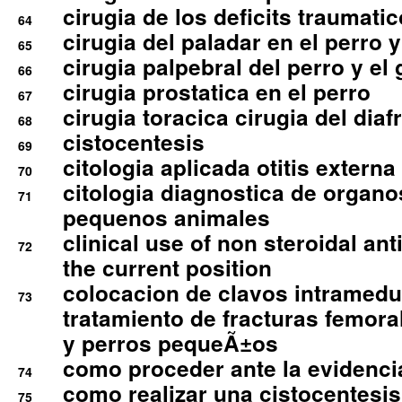
cirugia de los deficits traumati
64
cirugia del paladar en el perro y
65
cirugia palpebral del perro y el 
66
cirugia prostatica en el perro
67
cirugia toracica cirugia del dia
68
cistocentesis
69
citologia aplicada otitis externa
70
citologia diagnostica de organ
71
pequenos animales
clinical use of non steroidal an
72
the current position
colocacion de clavos intramedu
73
tratamiento de fracturas femoral
y perros pequeÃ±os
como proceder ante la evidencia
74
como realizar una cistocentesis
75