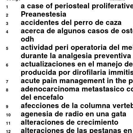
a case of periosteal proliferative
1
Preanestesia
2
accidentes del perro de caza
3
acerca de algunos casos de oste
4
odh
actividad peri operatoria del 
5
durante la analgesia preventiva 
actualizaciones en el manejo de 
6
producida por dirofilaria immiti
acute pain management in the p
7
adenocarcinoma metastasico co
8
del encefalo
afecciones de la columna verte
9
agenesia de radio en una gata
10
alteraciones de crecimiento
11
alteraciones de las pestanas en
12