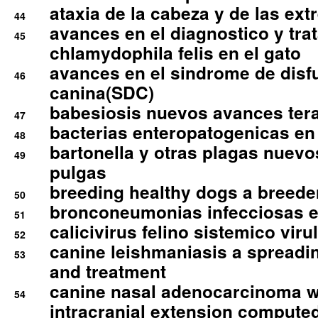
ataxia de la cabeza y de las ex
44
avances en el diagnostico y tra
45
chlamydophila felis en el gato
avances en el sindrome de disf
46
canina(SDC)
babesiosis nuevos avances ter
47
bacterias enteropatogenicas en
48
bartonella y otras plagas nuev
49
pulgas
breeding healthy dogs a breede
50
bronconeumonias infecciosas 
51
calicivirus felino sistemico viru
52
canine leishmaniasis a spreadi
53
and treatment
canine nasal adenocarcinoma wi
54
intracranial extension comput