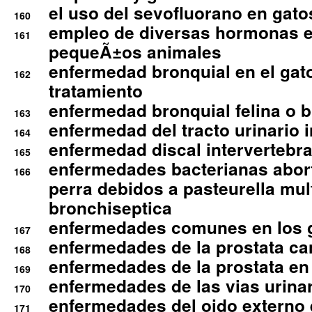
el uso del sevofluorano en gato
160
empleo de diversas hormonas e
161
pequeÃ±os animales
enfermedad bronquial en el gat
162
tratamiento
enfermedad bronquial felina o br
163
enfermedad del tracto urinario in
164
enfermedad discal intervertebra
165
enfermedades bacterianas abort
166
perra debidos a pasteurella mul
bronchiseptica
enfermedades comunes en los 
167
enfermedades de la prostata ca
168
enfermedades de la prostata en 
169
enfermedades de las vias urinari
170
enfermedades del oido externo 
171