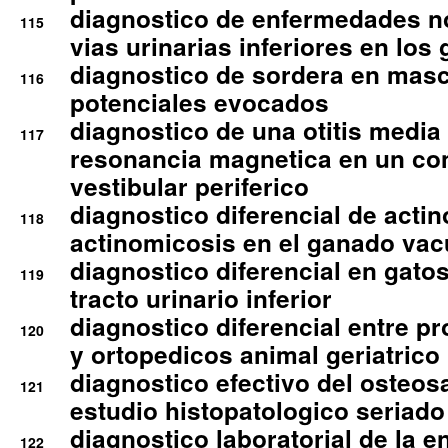
diagnostico de enfermedades no
115
vias urinarias inferiores en los 
diagnostico de sordera en mas
116
potenciales evocados
diagnostico de una otitis media
117
resonancia magnetica en un co
vestibular periferico
diagnostico diferencial de actin
118
actinomicosis en el ganado va
diagnostico diferencial en gato
119
tracto urinario inferior
diagnostico diferencial entre 
120
y ortopedicos animal geriatrico
diagnostico efectivo del osteo
121
estudio histopatologico seriado
diagnostico laboratorial de la e
122