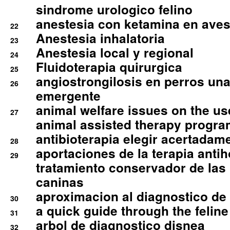
sindrome urologico felino
anestesia con ketamina en aves 
22
Anestesia inhalatoria
23
Anestesia local y regional
24
Fluidoterapia quirurgica
25
angiostrongilosis en perros un
26
emergente
animal welfare issues on the use
27
animal assisted therapy progra
antibioterapia elegir acertadam
28
aportaciones de la terapia anti
29
tratamiento conservador de las 
caninas
aproximacion al diagnostico de p
30
a quick guide through the feli
31
arbol de diagnostico disnea
32