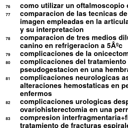
como utilizar un oftalmoscopio 
76
comparacion de las tecnicas de
77
imagen empleadas en la articula
y su interpretacion
comparacion de tres medios di
78
canino en refrigeracion a 5Âºc
complicaciones de la onicectomi
79
complicaciones del tratamiento
80
pseudogestacion en una hembr
complicaciones neurologicas a
81
alteraciones hemostaticas en p
enfermos
complicaciones urologicas des
82
ovariohisterectomia en una per
compresion interfragmentaria+fi
83
tratamiento de fracturas espirale