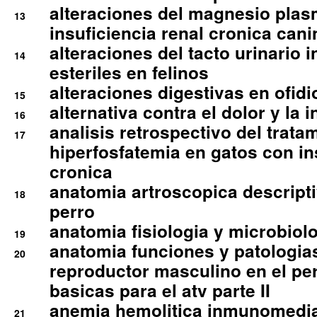
alteraciones del magnesio plas
13
insuficiencia renal cronica cani
alteraciones del tacto urinario in
14
esteriles en felinos
alteraciones digestivas en ofidi
15
alternativa contra el dolor y la 
16
analisis retrospectivo del tratam
17
hiperfosfatemia en gatos con in
cronica
anatomia artroscopica descriptiv
18
perro
anatomia fisiologia y microbiolo
19
anatomia funciones y patologia
20
reproductor masculino en el per
basicas para el atv parte II
anemia hemolitica inmunomedia
21