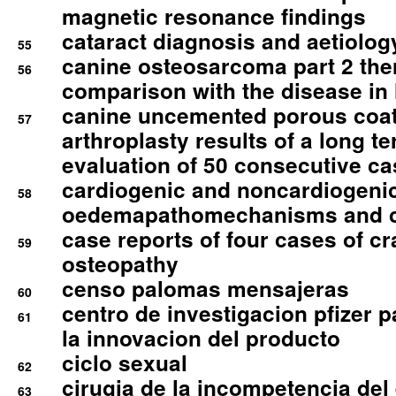
magnetic resonance findings
cataract diagnosis and aetiolog
55
canine osteosarcoma part 2 th
56
comparison with the disease i
canine uncemented porous coate
57
arthroplasty results of a long t
evaluation of 50 consecutive c
cardiogenic and noncardiogeni
58
oedemapathomechanisms and 
case reports of four cases of c
59
osteopathy
censo palomas mensajeras
60
centro de investigacion pfizer p
61
la innovacion del producto
ciclo sexual
62
cirugia de la incompetencia del 
63