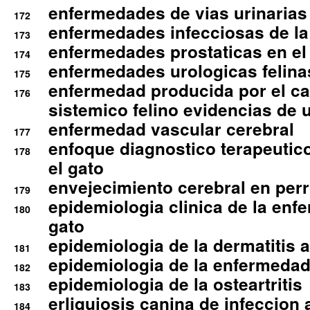
enfermedades de vias urinarias
172
enfermedades infecciosas de la 
173
enfermedades prostaticas en el
174
enfermedades urologicas felina
175
enfermedad producida por el cal
176
sistemico felino evidencias de 
enfermedad vascular cerebral
177
enfoque diagnostico terapeutico 
178
el gato
envejecimiento cerebral en per
179
epidemiologia clinica de la enf
180
gato
epidemiologia de la dermatitis 
181
epidemiologia de la enfermedad
182
epidemiologia de la osteartritis
183
erliquiosis canina de infeccio
184