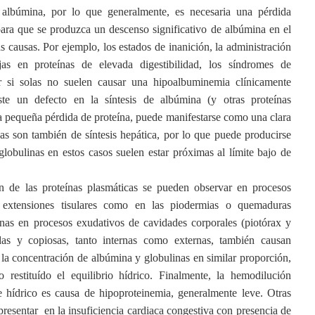
albúmina, por lo que generalmente, es necesaria una pérdida
para que se produzca un descenso significativo de albúmina en el
s causas. Por ejemplo, los estados de inanición, la administración
as en proteínas de elevada digestibilidad, los síndromes de
r si solas no suelen causar una hipoalbuminemia clínicamente
iste un defecto en la síntesis de albúmina (y otras proteínas
na pequeña pérdida de proteína, puede manifestarse como una clara
s son también de síntesis hepática, por lo que puede producirse
lobulinas en estos casos suelen estar próximas al límite bajo de
n de las proteínas plasmáticas se pueden observar en procesos
 extensiones tisulares como en las piodermias o quemaduras
ínas en procesos exudativos de cavidades corporales (piotórax y
udas y copiosas, tanto internas como externas, también causan
la concentración de albúmina y globulinas en similar proporción,
restituído el equilibrio hídrico. Finalmente, la hemodilución
 hídrico es causa de hipoproteinemia, generalmente leve. Otras
resentar en la insuficiencia cardiaca congestiva con presencia de