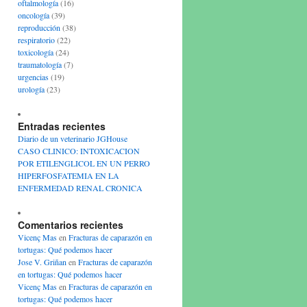
oftalmología
(16)
oncología
(39)
reproducción
(38)
respiratorio
(22)
toxicología
(24)
traumatología
(7)
urgencias
(19)
urología
(23)
Entradas recientes
Diario de un veterinario JGHouse
CASO CLINICO: INTOXICACION
POR ETILENGLICOL EN UN PERRO
HIPERFOSFATEMIA EN LA
ENFERMEDAD RENAL CRONICA
Comentarios recientes
Vicenç Mas
en
Fracturas de caparazón en
tortugas: Qué podemos hacer
Jose V. Griñan
en
Fracturas de caparazón
en tortugas: Qué podemos hacer
Vicenç Mas
en
Fracturas de caparazón en
tortugas: Qué podemos hacer