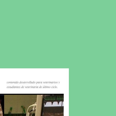
contenido desarrollado para veterinarios y
estudiantes de veterinaria de último ciclo.