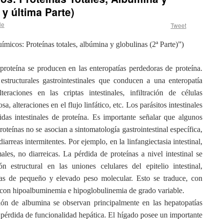
 y última Parte)
le
Tweet
micos: Proteínas totales, albúmina y globulinas (2ª Parte)”)
 proteína se producen en las enteropatías perdedoras de proteína.
tructurales gastrointestinales que conducen a una enteropatía
raciones en las criptas intestinales, infiltración de células
a, alteraciones en el flujo linfático, etc. Los parásitos intestinales
das intestinales de proteína. Es importante señalar que algunos
oteínas no se asocian a sintomatología gastrointestinal específica,
arreas intermitentes. Por ejemplo, en la linfangiectasia intestinal,
les, no diarreicas. La pérdida de proteínas a nivel intestinal se
 estructural en las uniones celulares del epitelio intestinal,
nas de pequeño y elevado peso molecular. Esto se traduce, con
 con hipoalbuminemia e hipoglobulinemia de grado variable.
ión de albumina se observan principalmente en las hepatopatías
 pérdida de funcionalidad hepática. El hígado posee un importante