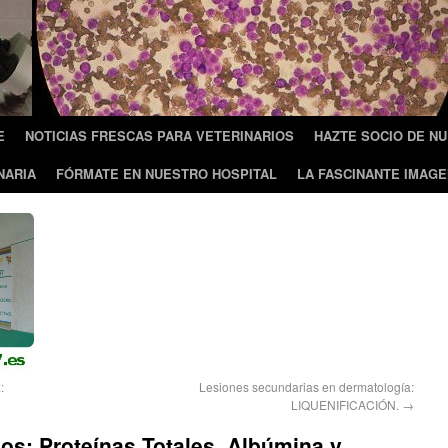
E
NOTICIAS FRESCAS PARA VETERINARIOS
HAZTE SOCIO DE N
NARIA
FÓRMATE EN NUESTRO HOSPITAL
LA FASCINANTE IMAGE
:
Lesiones secundarias en dermatología:
LIQUENIFICACIÓN.
→
s: Proteínas Totales, Albúmina y