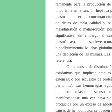
remanente para la producción de 
importante en la función hepática 
plasma, a no ser que concurran otra
de dietas de mala calidad y baj
maladigestión o malabsorción; po
significativa; sin embargo, si ex
plasmáticas), aunque sea leve, o u
hipoalbuminemia. Muchas globulina
una depleción de las mismas. Las g
referencia.
Otras causas de disminució
exudativos que implican amplias
extensas; o por secuestro de prote
peritonitis). Las hemorragias ag
hipoproteinemias con descensos en 
manifestándose una vez haya sido 
producida por un exceso de aporte
causas de hemodilución se pueden p