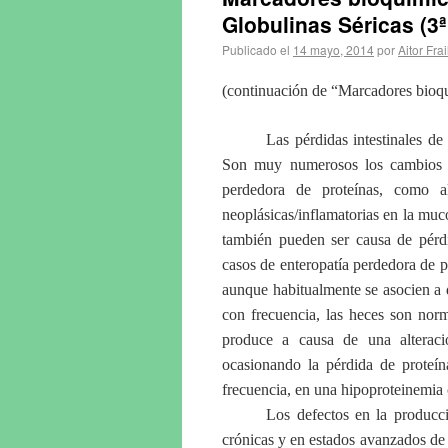
Globulinas Séricas (3ª
Publicado el
14 mayo, 2014
por
Aitor Frai
(continuación de “Marcadores bioquí
Las pérdidas intestinales de
Son muy numerosos los cambios es
perdedora de proteínas, como alte
neoplásicas/inflamatorias en la mucos
también pueden ser causa de pérdi
casos de enteropatía perdedora de pr
aunque habitualmente se asocien a di
con frecuencia, las heces son norma
produce a causa de una alteración
ocasionando la pérdida de proteí
frecuencia, en una hipoproteinemia
Los defectos en la producc
crónicas y en estados avanzados de