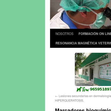
NOSOTROS
FORMACIÓN ON LIN
RESONANCIA MAGNÉTICA VETERI
←
Lesiones secundarias en dermatología
HIPERQUERATOSIS.
Marcadores bioquímico