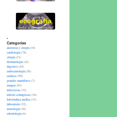
Categorías
anestesia y cirugía
(18)
cardiologia
(78)
cirugía
(21)
dermatología
(42)
digestivo
(45)
endocrinología
(30)
exóticos
(99)
grandes mamíferos
(7)
imagen
(93)
infecciosas
(33)
infecto-contagiosas
(16)
Informática medica
(13)
laboratorio
(52)
neurología
(16)
odontología
(6)