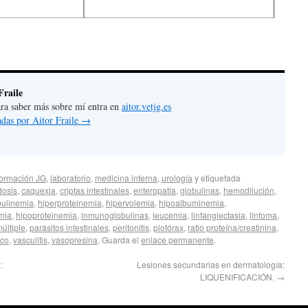
Fraile
 para saber más sobre mí entra en
aitor.vetjg.es
adas por Aitor Fraile
→
formación JG
,
laboratorio
,
medicina interna
,
urología
y etiquetada
dosis
,
caquexia
,
criptas intestinales
,
enteropatía
,
globulinas
,
hemodilución
,
bulinemia
,
hiperproteinemia
,
hipervolemia
,
hipoalbuminemia
,
mia
,
hipoproteinemia
,
inmunoglobulinas
,
leucemia
,
linfangiectasia
,
linfoma
,
últiple
,
parásitos intestinales
,
peritonitis
,
piotórax
,
ratio proteína/creatinina
,
ico
,
vasculitis
,
vasopresina
. Guarda el
enlace permanente
.
:
Lesiones secundarias en dermatología:
LIQUENIFICACIÓN.
→