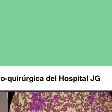
o-quirúrgica del Hospital JG