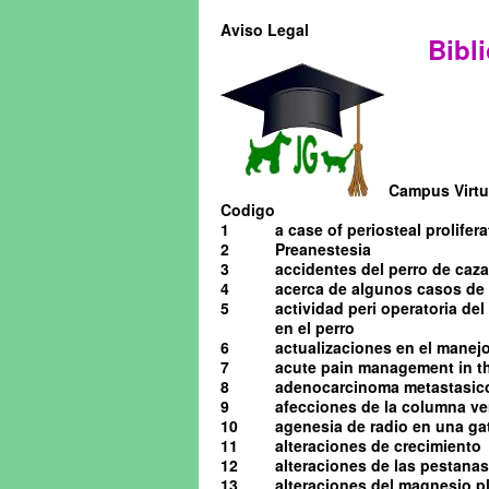
Aviso Legal
Bibli
Campus Virtua
Codigo
1
a case of periosteal prolifera
2
Preanestesia
3
accidentes del perro de caza
4
acerca de algunos casos de o
5
actividad peri operatoria de
en el perro
6
actualizaciones en el manejo 
7
acute pain management in th
8
adenocarcinoma metastasico 
9
afecciones de la columna ve
10
agenesia de radio en una ga
11
alteraciones de crecimiento
12
alteraciones de las pestanas
13
alteraciones del magnesio pl