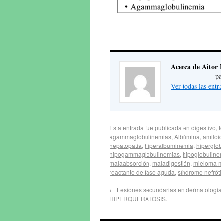
Acerca de Aitor 
- - - - - - - - - -
Ver todas las entr
Esta entrada fue publicada en
digestivo
,
agammaglobulinemias
,
Albúmina
,
amiloi
hepatopatía
,
hiperalbuminemia
,
hiperglo
hipogammaglobulinemias
,
hipoglobuline
malaabsorción
,
maladigestión
,
mieloma m
reactante de fase aguda
,
síndrome nefrót
←
Lesiones secundarias en dermatología
HIPERQUERATOSIS.