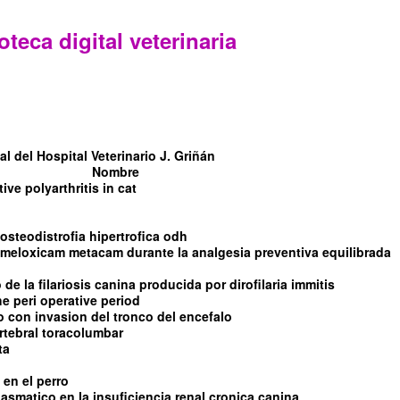
oteca digital veterinaria
l del Hospital Veterinario J. Griñán
Nombre
tive polyarthritis in cat
steodistrofia hipertrofica odh
l meloxicam metacam durante la analgesia preventiva equilibrada
de la filariosis canina producida por dirofilaria immitis
e peri operative period
con invasion del tronco del encefalo
rtebral toracolumbar
ta
 en el perro
asmatico en la insuficiencia renal cronica canina