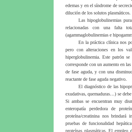
y
edemas
en el síndrome de secrec
dilución de los solutos plasmáticos.
Las hipoglobulinemias puras
relacionadas con una falta to
(agammaglobulinemias e hipogamm
En la práctica clínica nos 
pero con alteraciones en los va
hiperglobulinemia. Este patrón se 
corresponde con un aumento en las 
de fase aguda, y con una disminuc
reactante de fase aguda negativo.
El diagnóstico de las hipopr
exudativas, quemaduras…) se debe e
Si ambas se encuentran muy dismi
enteropatía perdedora de proteí
proteína/creatinina nos brindará 
pruebas de funcionalidad hepática
proteínas plasmáticas. El empleo 