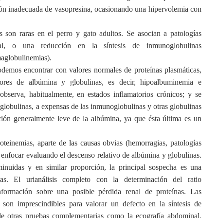
ión inadecuada de vasopresina, ocasionando una hipervolemia con
 son raras en el perro y gato adultos. Se asocian a patologías
tal, o una reducción en la síntesis de inmunoglobulinas
aglobulinemias).
podemos encontrar con valores normales de proteínas plasmáticas,
lores de albúmina y globulinas, es decir, hipoalbuminemia e
observa, habitualmente, en estados inflamatorios crónicos; y se
globulinas, a expensas de las inmunoglobulinas y otras globulinas
ión generalmente leve de la albúmina, ya que ésta última es un
oteinemias, aparte de las causas obvias (hemorragias, patologías
nfocar evaluando el descenso relativo de albúmina y globulinas.
nuidas y en similar proporción, la principal sospecha es una
nas. El urianálisis completo con la determinación del ratio
información sobre una posible pérdida renal de proteínas. Las
 son imprescindibles para valorar un defecto en la síntesis de
de otras pruebas complementarias como la ecografía abdominal,